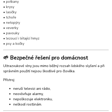
• potkany
• krysy
• lasičky
• tchoře
• netopýry
• veverky
• pavouky
• lezoucí i létající hmyz
• psy a kočky
🌱 Bezpečné řešení pro domácnost
Ultrazvukové vlny jsou mimo běžný rozsah lidského slyšení a při
správném použití nejsou škodlivé pro člověka.
Přístroj:
neruší televizi ani rádio,
neovlivňuje alarmy,
nepoškozuje elektroniku,
neškodí rostlinám.