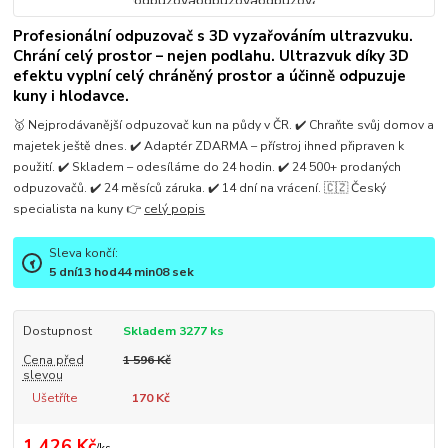
Profesionální odpuzovač s 3D vyzařováním ultrazvuku.
Chrání celý prostor – nejen podlahu. Ultrazvuk díky 3D
efektu vyplní celý chráněný prostor a účinně odpuzuje
kuny i hlodavce.
🥇 Nejprodávanější odpuzovač kun na půdy v ČR. ✔️ Chraňte svůj domov a
majetek ještě dnes. ✔️ Adaptér ZDARMA – přístroj ihned připraven k
použití. ✔️ Skladem – odesíláme do 24 hodin. ✔️ 24 500+ prodaných
odpuzovačů. ✔️ 24 měsíců záruka. ✔️ 14 dní na vrácení. 🇨🇿 Český
specialista na kuny 👉
celý popis
Sleva končí:
5
dní
13
hod
44
min
07
sek
Dostupnost
Skladem 3277 ks
Cena před
1 596 Kč
slevou
Ušetříte
170 Kč
1 426 Kč