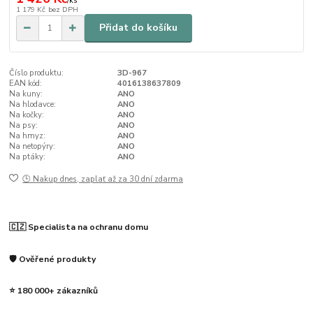
/
ks
1 179 Kč
bez DPH
Přidat do košíku
Číslo produktu:
3D-967
EAN kód:
4016138637809
Na kuny:
ANO
Na hlodavce:
ANO
Na kočky:
ANO
Na psy:
ANO
Na hmyz:
ANO
Na netopýry:
ANO
Na ptáky:
ANO
🕒 Nakup dnes, zaplať až za 30 dní zdarma
🇨🇿 Specialista na ochranu domu
🛡️ Ověřené produkty
⭐ 180 000+ zákazníků