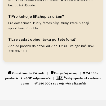
Ano. Dodržujeme zákonnou lhůtu 14 dní na vrácení zboží
bez udání důvodu.
❓ Pro koho je ERshop.cz určen?
Pro domácnosti, kutily, řemeslníky i firmy, které hledají
spolehlivé produkty.
❓ Lze zadat objednávku po telefonu?
Ano od pondělí do pátku od 7 do 13:30 - volejte naši linku
728 007 997 .
🚚
🛡️
⭐
Odesíláme do 24 hodin |
Bezpečný nákup |
24 500+
🇨🇿
prodaných kusů 3D odpuzovače |
Český specialista ochranu
✅
domu |
180 000+ spokojených zákazníků