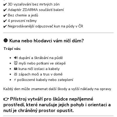
✔️ 3D vyzařování bez mrtvých zón
✔️ Adaptér ZDARMA součástí balení
✔️ Bez chemie a jedů
✔️ 4 provozní režimy
✔️ Nejprodávanější odpuzovač kun na půdy v ČR
🛑 Kuna nebo hlodavci vám ničí dům?
Trápí vás:
🔊 dupání a škrábání na půdě
🐭 myši nebo potkani ve sklepě
🦝 kuna ničí izolaci a kabely
💩 zápach moči a trus v domě
⚡ poškozené kabely nebo zateplení
Každý den může znamenat další škody a vyšší náklady na opravy.
👉 Přístroj vytváří pro škůdce nepříjemné
prostředí, které narušuje jejich pohyb i orientaci a
nutí je chráněný prostor opustit.