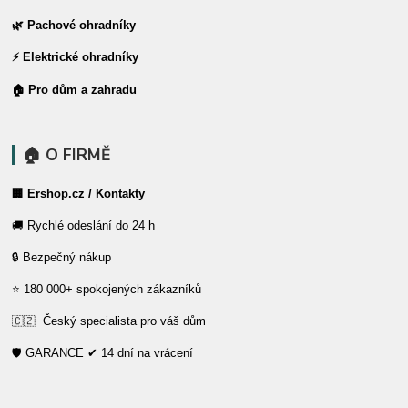
🌿 Pachové ohradníky
⚡ Elektrické ohradníky
🏠 Pro dům a zahradu
🏠 O FIRMĚ
🏢 Ershop.cz / Kontakty
🚚 Rychlé odeslání do 24 h
🔒 Bezpečný nákup
⭐ 180 000+ spokojených zákazníků
🇨🇿 Český specialista pro váš dům
🛡️ GARANCE ✔ 14 dní na vrácení