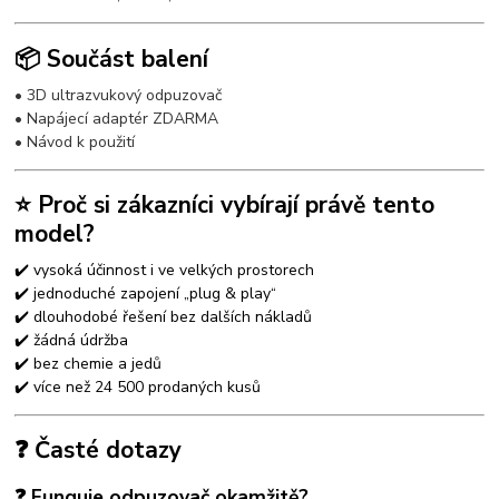
📦 Součást balení
• 3D ultrazvukový odpuzovač
• Napájecí adaptér ZDARMA
• Návod k použití
⭐ Proč si zákazníci vybírají právě tento
model?
✔️ vysoká účinnost i ve velkých prostorech
✔️ jednoduché zapojení „plug & play“
✔️ dlouhodobé řešení bez dalších nákladů
✔️ žádná údržba
✔️ bez chemie a jedů
✔️ více než 24 500 prodaných kusů
❓ Časté dotazy
❓ Funguje odpuzovač okamžitě?