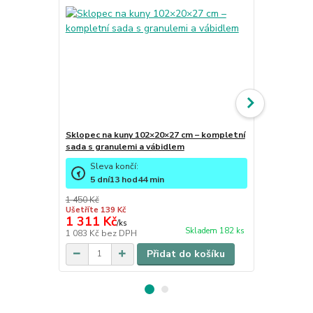
Sklopec na kuny 102×20×27 cm – kompletní
Prodlužovací
sada s granulemi a vábidlem
odpuzovače
Sleva končí:
5
dní
13
hod
44
min
1 450 Kč
Ušetříte 139 Kč
1 311 Kč
217 Kč
/
ks
/
ks
Skladem 182 ks
1 083 Kč
bez DPH
179 Kč
bez 
Přidat do košíku