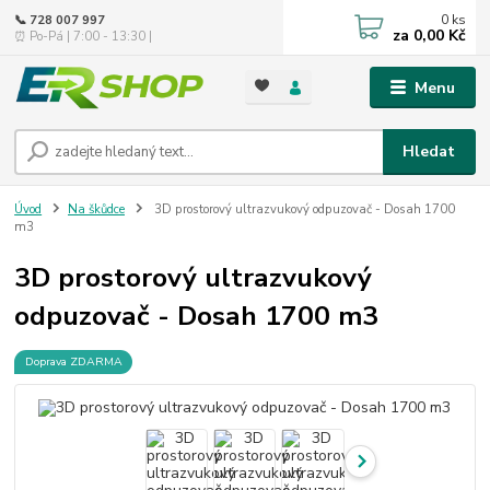
0
ks
📞 728 007 997
za
0,00 Kč
⏰ Po-Pá | 7:00 - 13:30 |
Menu
Hledat
Úvod
Na škůdce
3D prostorový ultrazvukový odpuzovač - Dosah 1700
m3
3D prostorový ultrazvukový
odpuzovač - Dosah 1700 m3
Doprava ZDARMA