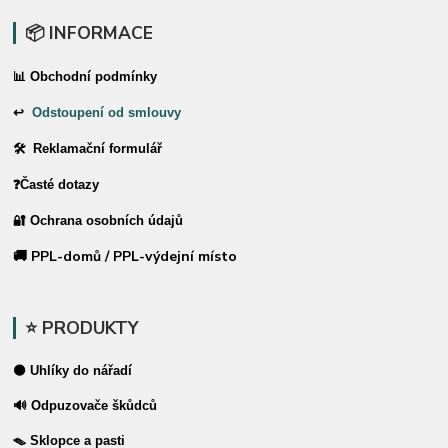
📦 INFORMACE
📊 Obchodní podmínky
↩
Odstoupení od smlouvy
🛠 Reklamační formulář
❓Časté dotazy
🔐 Ochrana osobních údajů
🚚 PPL-domů / PPL-výdejní místo
⭐ PRODUKTY
⚫ Uhlíky do nářadí
🔊 Odpuzovače škůdců
🪤 Sklopce a pasti