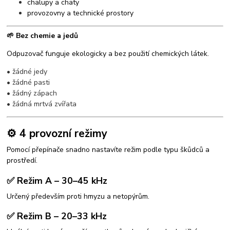
chalupy a chaty
provozovny a technické prostory
🌱 Bez chemie a jedů
Odpuzovač funguje ekologicky a bez použití chemických látek.
• žádné jedy
• žádné pasti
• žádný zápach
• žádná mrtvá zvířata
⚙️ 4 provozní režimy
Pomocí přepínače snadno nastavíte režim podle typu škůdců a
prostředí.
✅ Režim A – 30–45 kHz
Určený především proti hmyzu a netopýrům.
✅ Režim B – 20–33 kHz