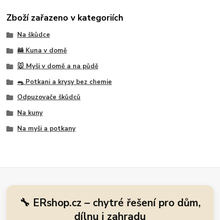
Zboží zařazeno v kategoriích
Na škůdce
🦝 Kuna v domě
🐭 Myši v domě a na půdě
🐀 Potkani a krysy bez chemie
Odpuzovače škůdců
Na kuny
Na myši a potkany
🔧 ERshop.cz – chytré řešení pro dům,
dílnu i zahradu