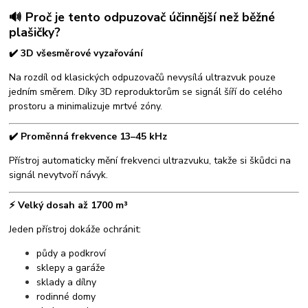
🔊 Proč je tento odpuzovač účinnější než běžné
plašičky?
✔️ 3D všesměrové vyzařování
Na rozdíl od klasických odpuzovačů nevysílá ultrazvuk pouze
jedním směrem. Díky 3D reproduktorům se signál šíří do celého
prostoru a minimalizuje mrtvé zóny.
✔️ Proměnná frekvence 13–45 kHz
Přístroj automaticky mění frekvenci ultrazvuku, takže si škůdci na
signál nevytvoří návyk.
⚡ Velký dosah až 1700 m³
Jeden přístroj dokáže ochránit:
půdy a podkroví
sklepy a garáže
sklady a dílny
rodinné domy