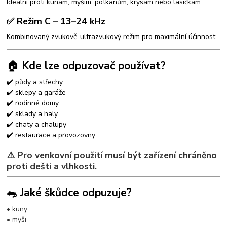
Ideální proti kunám, myším, potkanům, krysám nebo lasičkám.
✅ Režim C – 13–24 kHz
Kombinovaný zvukově-ultrazvukový režim pro maximální účinnost.
🏠 Kde lze odpuzovač používat?
✔️ půdy a střechy
✔️ sklepy a garáže
✔️ rodinné domy
✔️ sklady a haly
✔️ chaty a chalupy
✔️ restaurace a provozovny
⚠️ Pro venkovní použití musí být zařízení chráněno
proti dešti a vlhkosti.
🐀 Jaké škůdce odpuzuje?
• kuny
• myši