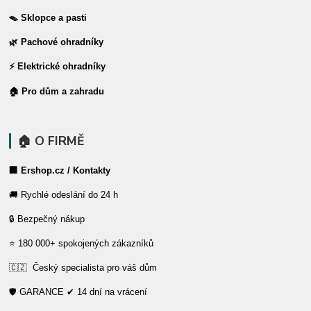
🪤 Sklopce a pasti
🌿 Pachové ohradníky
⚡ Elektrické ohradníky
🏠 Pro dům a zahradu
🏠 O FIRMĚ
🏢 Ershop.cz / Kontakty
🚚 Rychlé odeslání do 24 h
🔒 Bezpečný nákup
⭐ 180 000+ spokojených zákazníků
🇨🇿 Český specialista pro váš dům
🛡️ GARANCE ✔ 14 dní na vrácení