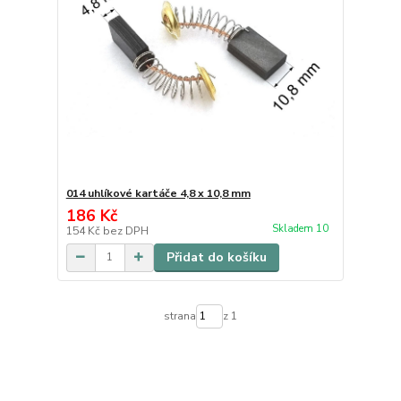
014 uhlíkové kartáče 4,8 x 10,8 mm
186 Kč
Skladem 10
154 Kč
bez DPH
Přidat do košíku
strana
z 1