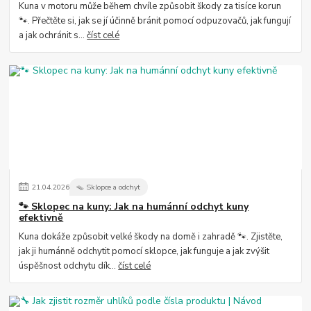
Kuna v motoru může během chvíle způsobit škody za tisíce korun
🐾. Přečtěte si, jak se jí účinně bránit pomocí odpuzovačů, jak fungují
a jak ochránit s...
číst celé
21
.
04
.
2026
🪤 Sklopce a odchyt
🐾 Sklopec na kuny: Jak na humánní odchyt kuny
efektivně
Kuna dokáže způsobit velké škody na domě i zahradě 🐾. Zjistěte,
jak ji humánně odchytit pomocí sklopce, jak funguje a jak zvýšit
úspěšnost odchytu dík...
číst celé