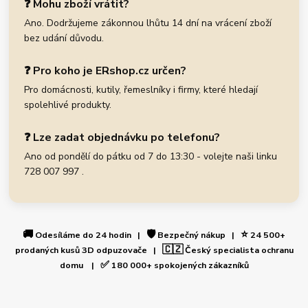
❓ Mohu zboží vrátit?
Ano. Dodržujeme zákonnou lhůtu 14 dní na vrácení zboží
bez udání důvodu.
❓ Pro koho je ERshop.cz určen?
Pro domácnosti, kutily, řemeslníky i firmy, které hledají
spolehlivé produkty.
❓ Lze zadat objednávku po telefonu?
Ano od pondělí do pátku od 7 do 13:30 - volejte naši linku
728 007 997 .
🚚
🛡️
⭐
Odesíláme do 24 hodin |
Bezpečný nákup |
24 500+
🇨🇿
prodaných kusů 3D odpuzovače |
Český specialista ochranu
✅
domu |
180 000+ spokojených zákazníků