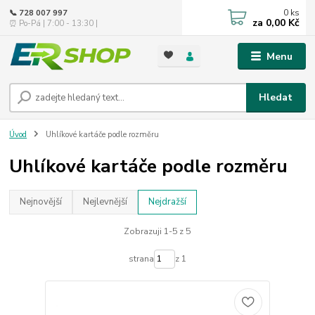
0
ks
📞 728 007 997
za
0,00 Kč
⏰ Po-Pá | 7:00 - 13:30 |
Menu
Hledat
Úvod
Uhlíkové kartáče podle rozměru
Uhlíkové kartáče podle rozměru
Nejnovější
Nejlevnější
Nejdražší
Zobrazuji 1-5 z 5
strana
z 1