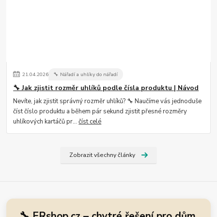
21
.
04
.
2026
🔧 Nářadí a uhlíky do nářadí
🔧 Jak zjistit rozměr uhlíků podle čísla produktu | Návod
Nevíte, jak zjistit správný rozměr uhlíků? 🔧 Naučíme vás jednoduše
číst číslo produktu a během pár sekund zjistit přesné rozměry
uhlíkových kartáčů pr...
číst celé
Zobrazit všechny články
🔧 ERshop.cz – chytré řešení pro dům,