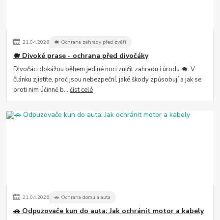
21
.
04
.
2026
🐗 Ochrana zahrady před zvěří
🐗 Divoké prase - ochrana před divočáky
Divočáci dokážou během jediné noci zničit zahradu i úrodu 🐗. V
článku zjistíte, proč jsou nebezpeční, jaké škody způsobují a jak se
proti nim účinně b...
číst celé
21
.
04
.
2026
🚗 Ochrana domu a auta
🚗 Odpuzovače kun do auta: Jak ochránit motor a kabely