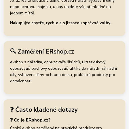
Ať už řešíte škůdce v domě, opravu nářadí, vybavení dílny
nebo ochranu majetku, u nás najdete vše přehledně na
jednom místě.
Nakupujte chytře, rychle a s jistotou správné volby.
🔍 Zaměření ERshop.cz
e-shop s nářadím, odpuzovače škůdců, ultrazvukový
odpuzovač, pachový odpuzovač, uhlíky do nářadí, náhradní
díly, vybavení dílny, ochrana domu, praktické produkty pro
domácnost
❓ Často kladené dotazy
❓ Co je ERshop.cz?
Český e-shop zaměřený na praktické produkty pro