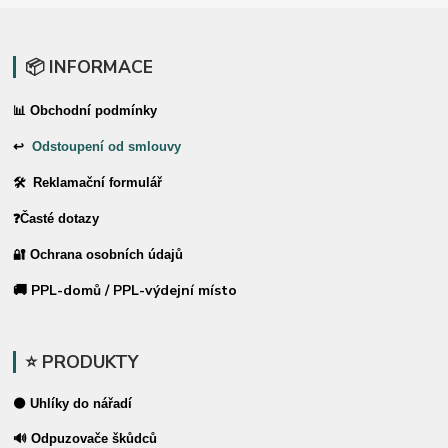
📦 INFORMACE
📊 Obchodní podmínky
↩
Odstoupení od smlouvy
🛠 Reklamační formulář
❓Časté dotazy
🔐 Ochrana osobních údajů
🚚 PPL-domů / PPL-výdejní místo
⭐ PRODUKTY
⚫ Uhlíky do nářadí
🔊 Odpuzovače škůdců