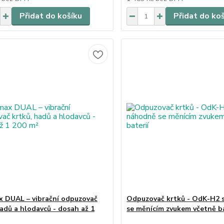
Přidat do košíku
Přidat do ko
 DUAL – vibrační odpuzovač
Odpuzovač krtků - OdK-H2 
hadů a hlodavců - dosah až 1
se měnícím zvukem včetně ba