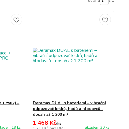
strana
z 1
e + zvuk) –
Deramax DUAL s bateriemi – vibrační
odpuzovač krtků, hadů a hlodavců -
dosah až 1 200 m²
1 468 Kč
/
ks
ladem 19 ks
Skladem 30 ks
1 213 Kč
bez DPH