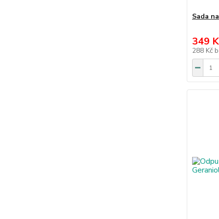
Sada na
349 K
288 Kč
b