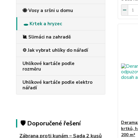
🐝 Vosy a sršni u domu
🕳️ Krtek a hryzec
🐌 Slimáci na zahradě
⚙️ Jak vybrat uhlíky do nářadí
Uhlíkové kartáče podle
rozměru
Uhlíkové kartáče podle elektro
nářadí
🛡️ Doporučené řešení
Deramax
krtků, 
200 m²
Zábrana proti kunám – Sada 2 kusů