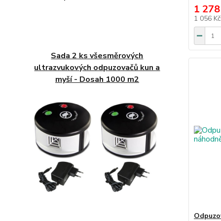
1 278
1 056 K
Sada 2 ks všesměrových
ultrazvukových odpuzovačů kun a
myší - Dosah 1000 m2
Odpuzov