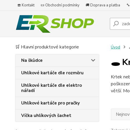
☎️ Kontakt
📜 Obchodní podmínky
🚚 Doprava a platba
🔧
🛒 Hlavní produktové kategorie
Úvod

🕳️ 
Na škůdce
Uhlíkové kartáče dle rozměru
Krtek neb
poškozené
Uhlíkové kartáče dle elektro
nářadí
větší. Mo
Uhlíkové kartáče pro pračky
Nejnově
Víčka uhlíkových šachet