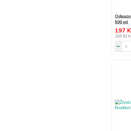
Odpuzov
500 ml
197 K
163 Kč
b