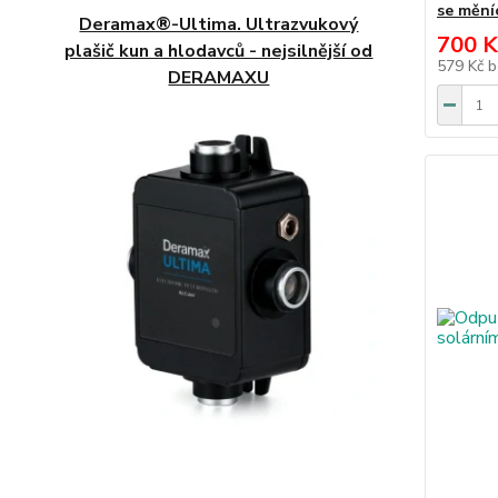
se mění
Deramax®-Ultima. Ultrazvukový
700 K
plašič kun a hlodavců - nejsilnější od
579 Kč
b
DERAMAXU