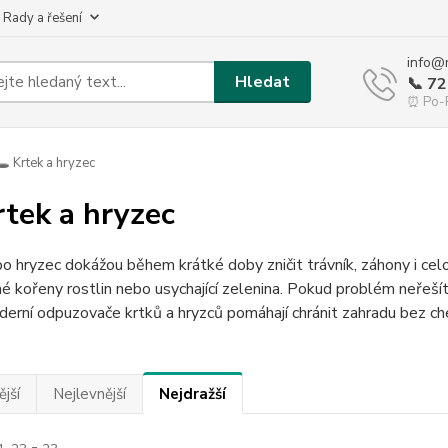
 Rady a řešení
info@
Hledat
📞 7
⏰ Po-P
️ Krtek a hryzec
Krtek a hryzec
o hryzec dokážou během krátké doby zničit trávník, záhony i celo
 kořeny rostlin nebo usychající zelenina. Pokud problém neřešíte
derní odpuzovače krtků a hryzců pomáhají chránit zahradu bez c
jší
Nejlevnější
Nejdražší