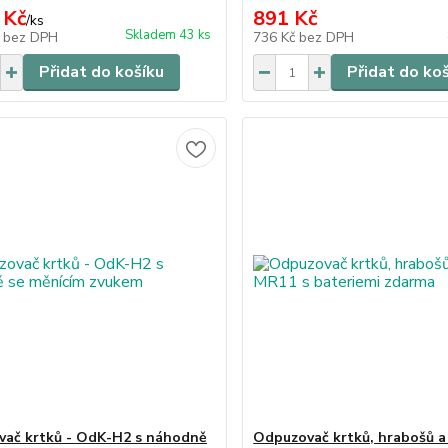
 Kč
891 Kč
/
ks
Skladem 43 ks
č
bez DPH
736 Kč
bez DPH
Přidat do košíku
Přidat do ko
ač krtků - OdK-H2 s náhodně
Odpuzovač krtků, hrabošů a