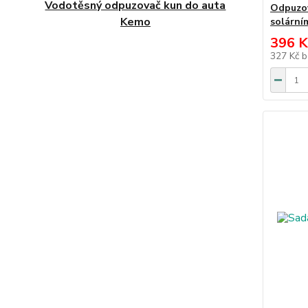
Vodotěsný odpuzovač kun do auta
Odpuzov
Kemo
solární
396 K
327 Kč
b