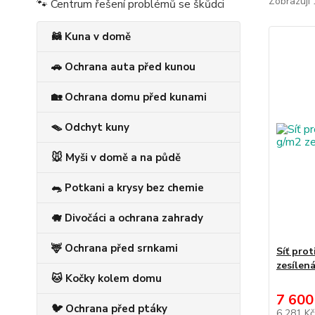
Zobrazuji 
🐾 Centrum řešení problémů se škůdci
🦝 Kuna v domě
🚗 Ochrana auta před kunou
🏡 Ochrana domu před kunami
🪤 Odchyt kuny
🐭 Myši v domě a na půdě
🐀 Potkani a krysy bez chemie
🐗 Divočáci a ochrana zahrady
🦌 Ochrana před srnkami
Síť pro
zesílen
🐱 Kočky kolem domu
7 600
🐦 Ochrana před ptáky
6 281 K