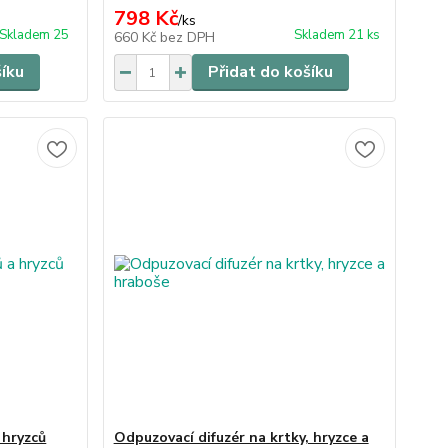
798 Kč
/
ks
Skladem 25
Skladem 21 ks
660 Kč
bez DPH
šíku
Přidat do košíku
 hryzců
Odpuzovací difuzér na krtky, hryzce a