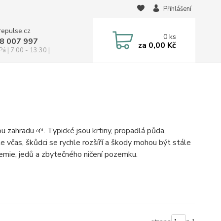
Přihlášení
repulse.cz
0
ks
28 007 997
za
0,00 Kč
á | 7:00 - 13:30 |
u zahradu 🌱. Typické jsou krtiny, propadlá půda,
 včas, škůdci se rychle rozšíří a škody mohou být stále
hemie, jedů a zbytečného ničení pozemku.