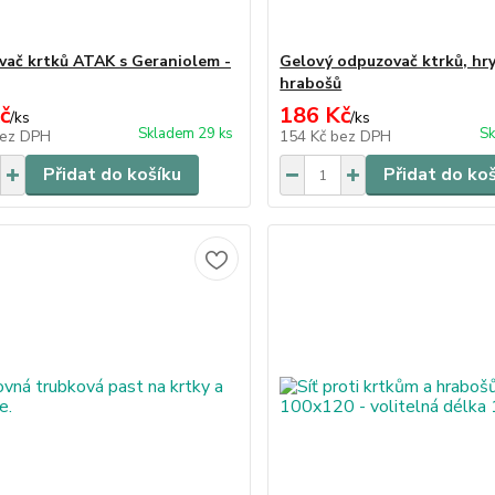
ač krtků ATAK s Geraniolem -
Gelový odpuzovač ktrků, hry
hrabošů
č
186 Kč
/
ks
/
ks
Skladem 29 ks
Sk
ez DPH
154 Kč
bez DPH
Přidat do košíku
Přidat do ko