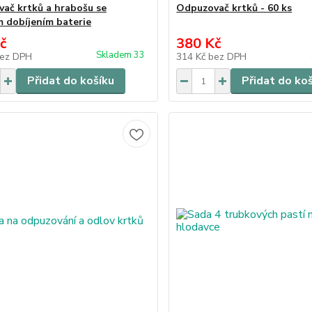
ač krtků a hrabošu se
Odpuzovač krtků - 60 ks
m dobíjením baterie
č
380 Kč
Skladem 33
ez DPH
314 Kč
bez DPH
Přidat do košíku
Přidat do ko