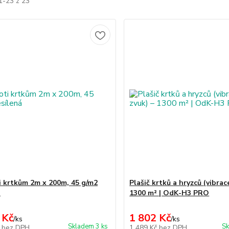
1-23 z 23
ti krtkům 2m x 200m, 45 g/m2
Plašič krtků a hryzců (vibrac
á
1300 m² | OdK-H3 PRO
 Kč
1 802 Kč
/
ks
/
ks
Skladem 3 ks
Sk
č
bez DPH
1 489 Kč
bez DPH