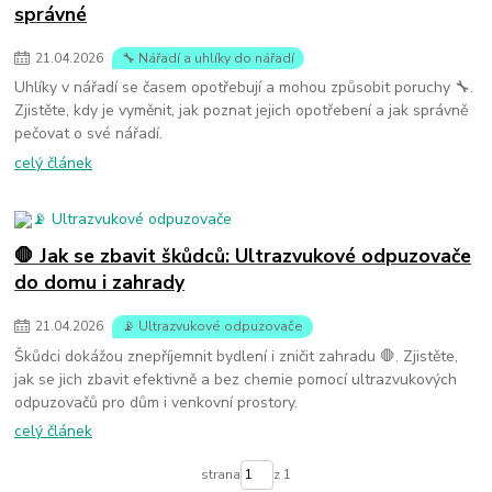
správné
21
.
04
.
2026
🔧 Nářadí a uhlíky do nářadí
Uhlíky v nářadí se časem opotřebují a mohou způsobit poruchy 🔧.
Zjistěte, kdy je vyměnit, jak poznat jejich opotřebení a jak správně
pečovat o své nářadí.
celý článek
🛑 Jak se zbavit škůdců: Ultrazvukové odpuzovače
do domu i zahrady
21
.
04
.
2026
📡 Ultrazvukové odpuzovače
Škůdci dokážou znepříjemnit bydlení i zničit zahradu 🛑. Zjistěte,
jak se jich zbavit efektivně a bez chemie pomocí ultrazvukových
odpuzovačů pro dům i venkovní prostory.
celý článek
strana
z 1