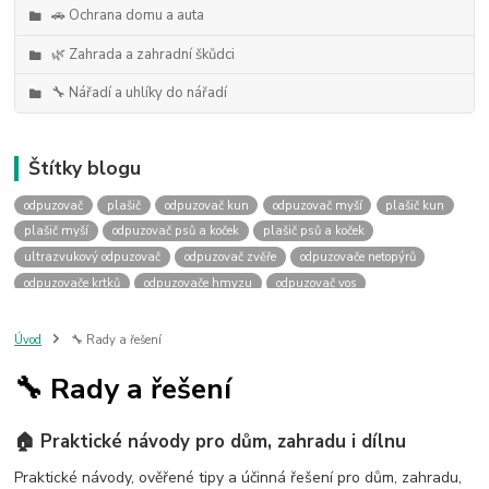
🚗 Ochrana domu a auta
🌿 Zahrada a zahradní škůdci
🔧 Nářadí a uhlíky do nářadí
Štítky blogu
odpuzovač
plašič
odpuzovač kun
odpuzovač myší
plašič kun
plašič myší
odpuzovač psů a koček
plašič psů a koček
ultrazvukový odpuzovač
odpuzovač zvěře
odpuzovače netopýrů
odpuzovače krtků
odpuzovače hmyzu
odpuzovač vos
odpuzovače ptáků
uhlíky do nářadí
výměna uhlíků
náhradní uhlíky
uhlíky podle rozměru
uhlky podle rozměru
Úvod
🔧 Rady a řešení
jak vybrat uhlíky
jaké uhlíky
past na kuny
sklopec na kuny
🔧 Rady a řešení
jak ulovit kunu
jak se zbavit kuny
past na kunu
odpuzovač kun do auta
kuna v autě
deramax auto
kemo m180
🏠 Praktické návody pro dům, zahradu i dílnu
kemo m176
kemo m100n
plašič kun do auta
plašička kun do auta
odpuzovač prasat
ochrana před divočáky
Praktické návody, ověřené tipy a účinná řešení pro dům, zahradu,