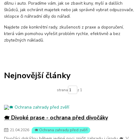
jak na prasata
odpuzovač divočáků
dílnu i auto. Poradíme vám, jak se zbavit kuny, myší a dalších
škůdců, jak ochránit majetek nebo jak správně vybrat odpuzovače,
sklopce či náhradní díly do nářadí.
Najdete zde konkrétní rady, zkušenosti z praxe a doporučení,
která vám pomohou vyřešit problém rychle, efektivně a bez
zbytečných nákladů.
Nejnovější články
strana
z 1
🐗 Divoké prase - ochrana před divočáky
21
.
04
.
2026
🐗 Ochrana zahrady před zvěří
Divočáci dokážou během jediné noci zničit zahradu i úrodu 🐗. V