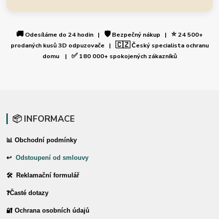
🚚
🛡️
⭐
Odesíláme do 24 hodin |
Bezpečný nákup |
24 500+
🇨🇿
prodaných kusů 3D odpuzovače |
Český specialista ochranu
✅
domu |
180 000+ spokojených zákazníků
📦 INFORMACE
📊 Obchodní podmínky
↩
Odstoupení od smlouvy
🛠 Reklamační formulář
❓Časté dotazy
🔐 Ochrana osobních údajů