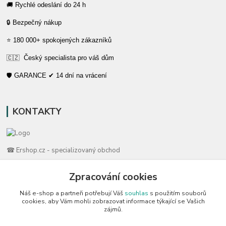
🚚 Rychlé odeslání do 24 h
🔒 Bezpečný nákup
⭐ 180 000+ spokojených zákazníků
🇨🇿 Český specialista pro váš dům
🛡️ GARANCE ✔ 14 dní na vrácení
KONTAKTY
☎ Ershop.cz - specializovaný obchod
🛡️ Zákaznická podpora
Zpracování cookies
📞 728 007 997
Náš e-shop a partneři potřebují Váš
souhlas
s použitím souborů
⏰ Po-Pá | 7:00 - 13:30 |
cookies, aby Vám mohli zobrazovat informace týkající se Vašich
zájmů.
info@repulse.cz