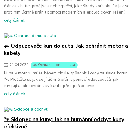
článku zjistíte, proč jsou nebezpeční, jaké škody způsobují a jak se
proti nim účinně bránit pomocí moderních a ekologických řešení.
celý článek
🚗 Odpuzovače kun do auta: Jak ochránit motor a
kabely
21
.
04
.
2026
🚗 Ochrana domu a auta
Kuna v motoru může během chvíle způsobit škody za tisíce korun
🐾. Přečtěte si, jak se jí účinně bránit pomocí odpuzovačů, jak
fungují a jak ochránit své auto před poškozením.
celý článek
🐾 Sklopec na kuny: Jak na humánní odchyt kuny
efektivně