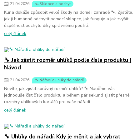
21
.
04
.
2026
🪤 Sklopce a odchyt
Kuna dokáže způsobit velké škody na domě i zahradě 🐾. Zjistěte,
jak ji humánně odchytit pomocí sklopce, jak funguje a jak zvýšit
úspěšnost odchytu díky správnému použití.
celý článek
🔧 Jak zjistit rozměr uhlíků podle čísla produktu |
Návod
21
.
04
.
2026
🔧 Nářadí a uhlíky do nářadí
Nevíte, jak zjistit správný rozměr uhlíků? 🔧 Naučíme vás
jednoduše číst číslo produktu a během pár sekund zjistit přesné
rozměry uhlíkových kartáčů pro vaše nářadí.
celý článek
🔧 Uhlíky do nářadí: Kdy je měnit a jak vybrat