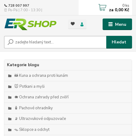
0
ks
📞 728 007 997
za
0,00 Kč
⏰ Po-Pá | 7:00 - 13:30 |
Menu
Hledat
Kategorie blogu
🦝 Kuna a ochrana proti kunám
🐭 Potkani a myši
🐗 Ochrana zahrady před zvěří
🧴 Pachové ohradníky
📡 Ultrazvukové odpuzovače
🪤 Sklopce a odchyt