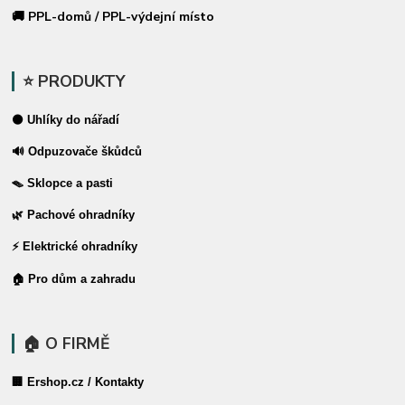
🚚 PPL-domů / PPL-výdejní místo
⭐ PRODUKTY
⚫ Uhlíky do nářadí
🔊 Odpuzovače škůdců
🪤 Sklopce a pasti
🌿 Pachové ohradníky
⚡ Elektrické ohradníky
🏠 Pro dům a zahradu
🏠 O FIRMĚ
🏢 Ershop.cz / Kontakty