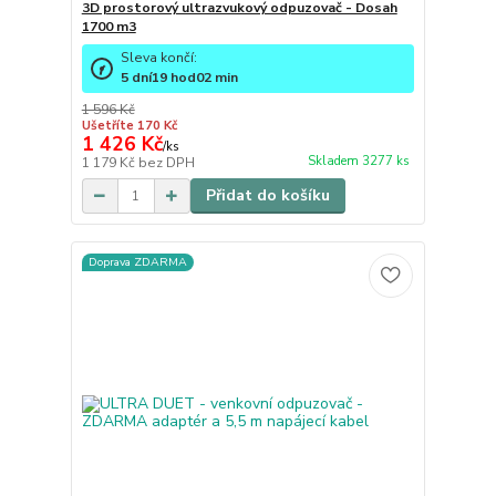
3D prostorový ultrazvukový odpuzovač - Dosah
1700 m3
Sleva končí:
5
dní
19
hod
02
min
1 596 Kč
Ušetříte 170 Kč
1 426 Kč
/
ks
Skladem 3277 ks
1 179 Kč
bez DPH
Přidat do košíku
Doprava ZDARMA