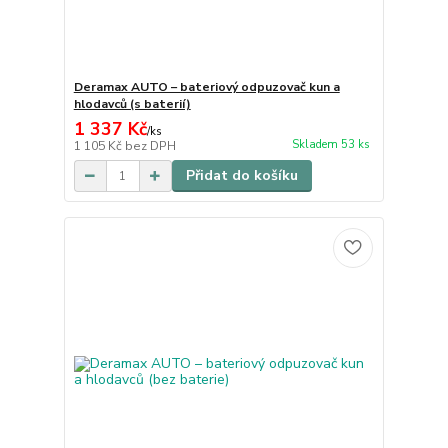
Deramax AUTO – bateriový odpuzovač kun a
hlodavců (s baterií)
1 337 Kč
/
ks
Skladem 53 ks
1 105 Kč
bez DPH
Přidat do košíku