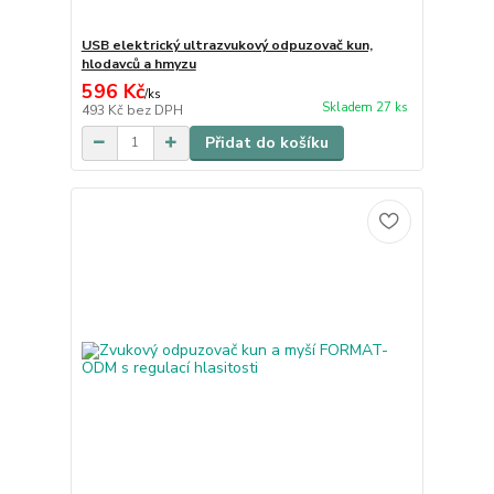
USB elektrický ultrazvukový odpuzovač kun,
hlodavců a hmyzu
596 Kč
/
ks
Skladem 27 ks
493 Kč
bez DPH
Přidat do košíku