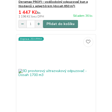
Deramax PROFI – voděodolný odpuzovač kun a
hlodavců s adaptérem (dosah 650 m²)
1 447 Kč
/
ks
Skladem 36 ks
1 196 Kč
bez DPH
Přidat do košíku
Doprava ZDARMA