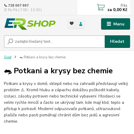
0
ks
📞 728 007 997
za
0,00 Kč
⏰ Po-Pá | 7:00 - 13:30 |
Menu
Hledat
Úvod
🐀 Potkani a krysy bez chemie
🐀 Potkani a krysy bez chemie
Potkani a krysy v domě, sklepě nebo na zahradě představují velký
problém ⚠️. Kromě hluku a zápachu dokážou poškodit kabely,
izolaci, zásoby potravin nebo technické vybavení. Hlodavci se
velmi rychle množí a často se ukrývají tam, kde mají klid, teplo a
přístup k potravě. Moderní odpuzovače potkanů, ultrazvukové
plašiče nebo pasti pomáhají chránit dům bez jedů a agresivní
chemie.