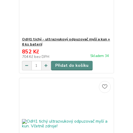
OdH1 tichý - ultrazvukový odpuzovač myší a kun +
6 ks baterií
852 Kč
Skladem 34
704 Kč
bez DPH
Přidat do košíku