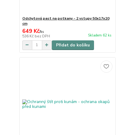
Odchytová past na potkany - 2 vstupy 50x17x20
cm
649 Kč
/
ks
Skladem 62 ks
536 Kč
bez DPH
Přidat do košíku