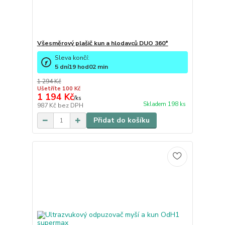
Všesměrový plašič kun a hlodavců DUO 360°
Sleva končí:
5
dní
19
hod
02
min
1 294 Kč
Ušetříte 100 Kč
1 194 Kč
/
ks
Skladem 198 ks
987 Kč
bez DPH
Přidat do košíku