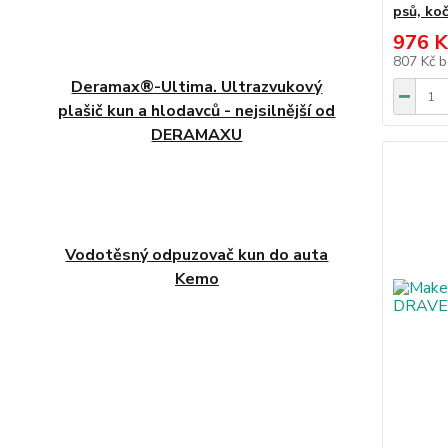
psů, ko
976 K
807 Kč
b
Deramax®-Ultima. Ultrazvukový
plašič kun a hlodavců - nejsilnější od
DERAMAXU
Vodotěsný odpuzovač kun do auta
Kemo