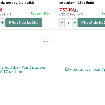
ček, netopýrů a ptáků.
se zvukem (13 režimů)
č
753 Kč
/
ks
Skladem 430
Sk
ez DPH
622 Kč
bez DPH
Přidat do košíku
Přidat do ko