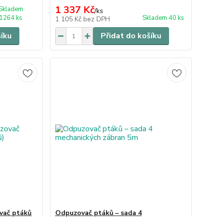
1 337 Kč
Skladem
/
ks
1264 ks
Skladem 40 ks
1 105 Kč
bez DPH
šíku
Přidat do košíku
vač ptáků
Odpuzovač ptáků – sada 4