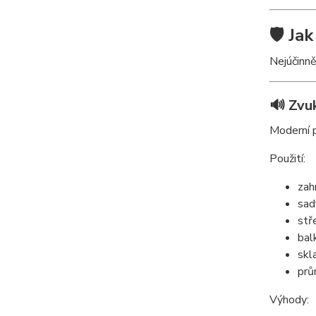
🛡️ J
Nejúčinně
🔊 Zvu
Moderní p
Použití:
zah
sad
stř
bal
skl
prů
Výhody: