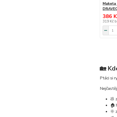
Maketa 
DRAVEC 
386 K
319 Kč
b
🏡 Kd
Ptáci si 
Nejčastěj
💩 
🏠 
🌞 