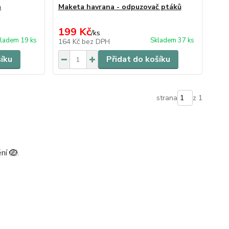
a
Maketa havrana - odpuzovač ptáků
199 Kč
/
ks
ladem 19 ks
Skladem 37 ks
164 Kč
bez DPH
šíku
Přidat do košíku
strana
z 1
ní 🪺.