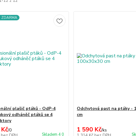
1-12 z 12
a ZDARMA
onální plašič ptáků - OdP-4
Odchytová past na ptáky - 
ukový odháněč ptáků se 4
cm
ktory
 Kč
1 590 Kč
/
0
/
ks
Skladem 4 0
Sk
č
bez DPH
1 314 Kč
bez DPH