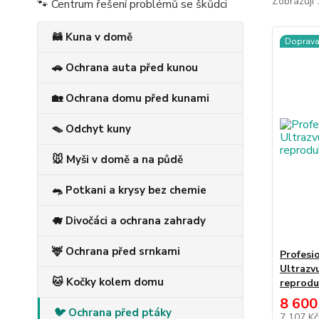
Zobrazuji 
🐾 Centrum řešení problémů se škůdci
🦝 Kuna v domě
Doprav
🚗 Ochrana auta před kunou
🏡 Ochrana domu před kunami
🪤 Odchyt kuny
🐭 Myši v domě a na půdě
🐀 Potkani a krysy bez chemie
🐗 Divočáci a ochrana zahrady
🦌 Ochrana před srnkami
Profesi
Ultrazv
🐱 Kočky kolem domu
reprodu
8 600
🐦 Ochrana před ptáky
7 107 K