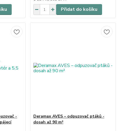
šíku
Přidat do košíku
uzovač -
Deramax AVES – odpuzovač ptáků -
pájecí
dosah až 90 m²