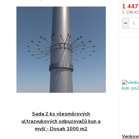
1 447
1 196 K
Sada 2 ks všesměrových
ultrazvukových odpuzovačů kun a
myší - Dosah 1000 m2
Venkovn