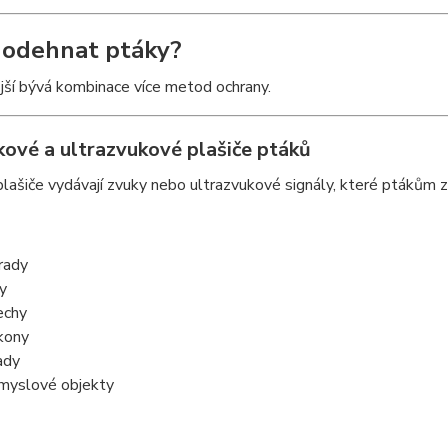
ak odehnat ptáky?
jší bývá kombinace více metod ochrany.
kové a ultrazvukové plašiče ptáků
lašiče vydávají zvuky nebo ultrazvukové signály, které ptákům 
rady
y
echy
kony
ady
myslové objekty