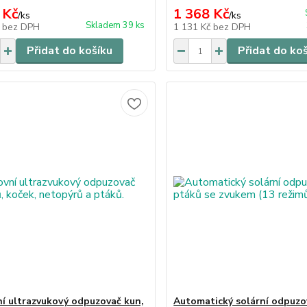
 Kč
1 368 Kč
/
ks
/
ks
Skladem 39 ks
č
bez DPH
1 131 Kč
bez DPH
Přidat do košíku
Přidat do ko
í ultrazvukový odpuzovač kun,
Automatický solární odpuzo