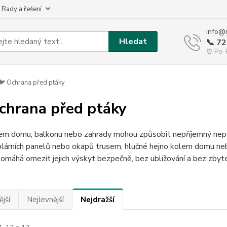
 Rady a řešení
info@
Hledat
📞 7
⏰ Po-P
 Ochrana před ptáky
chrana před ptáky
lem domu, balkonu nebo zahrady mohou způsobit nepříjemný nepo
olárních panelů nebo okapů trusem, hlučné hejno kolem domu neb
máhá omezit jejich výskyt bezpečně, bez ubližování a bez zbyt
jší
Nejlevnější
Nejdražší