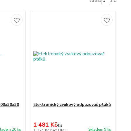
strana
z 1
100x30x30
Elektronický zvukový odpuzovač ptáků
1 481 Kč
/
ks
ladem 20 ks
Skladem 9 ks
1 224 Kč
bez DPH