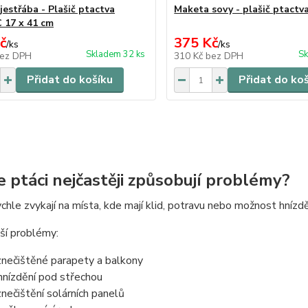
jestřába - Plašič ptactva
Maketa sovy - plašič ptactv
17 x 41 cm
č
375 Kč
/
ks
/
ks
Skladem 32 ks
Sk
ez DPH
310 Kč
bez DPH
Přidat do košíku
Přidat do ko
e ptáci nejčastěji způsobují problémy?
rychle zvykají na místa, kde mají klid, potravu nebo možnost hnízdě
ší problémy:
znečištěné parapety a balkony
hnízdění pod střechou
znečištění solárních panelů