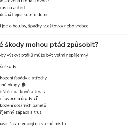
poškozená úroda a ovoce
trus na autech
hlučná hejna kolem domu
i jde o holuby, špačky, vlaštovky nebo vrabce.
ké škody mohou ptáci způsobit?
bý výskyt ptáků může být velmi nepříjemný.
ší škody:
kození fasády a střechy
ané okapy 🏠
čištění balkonů a teras
ení ovoce a úrody 🍒
kození solárních panelů
říjemný zápach a trus
navíc často vracejí na stejné místo.