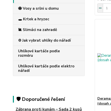
🐝 Vosy a sršni u domu
🕳️ Krtek a hryzec
🐌 Slimáci na zahradě
⚙️ Jak vybrat uhlíky do nářadí
Uhlíkové kartáče podle
rozměru
Uhlíkové kartáče podle elektro
nářadí
🛡️ Doporučené řešení
Deramax
(dosah 
Zábrana proti kunám – Sada 2 kusů