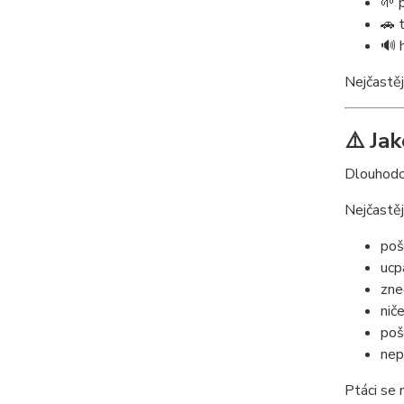
🌱 
🚗 
🔊 
Nejčastěj
⚠️ Ja
Dlouhodo
Nejčastěj
poš
ucp
zne
nič
poš
nep
Ptáci se 