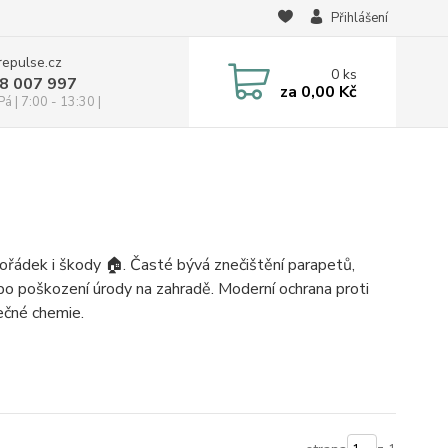
Přihlášení
repulse.cz
0
ks
28 007 997
za
0,00 Kč
á | 7:00 - 13:30 |
řádek i škody 🏠. Časté bývá znečištění parapetů,
o poškození úrody na zahradě. Moderní ochrana proti
ečné chemie.