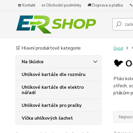
☎️ Kontakt
📜 Obchodní podmínky
🚚 Doprava a platba
🔧
🛒 Hlavní produktové kategorie
Úvod

🐦 O
Na škůdce
Uhlíkové kartáče dle rozměru
Ptáci ko
střech, s
Uhlíkové kartáče dle elektro
nářadí
ptákům po
Uhlíkové kartáče pro pračky
Nejnově
Víčka uhlíkových šachet