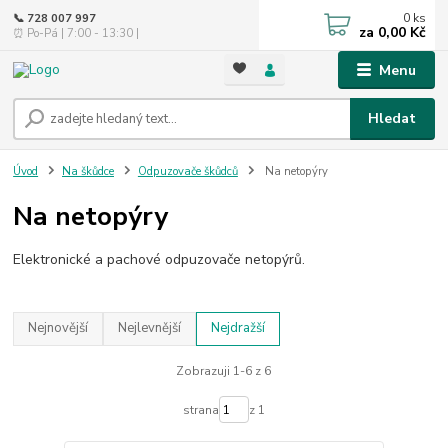
0
ks
📞 728 007 997
za
0,00 Kč
⏰ Po-Pá | 7:00 - 13:30 |
Menu
Hledat
Úvod
Na škůdce
Odpuzovače škůdců
Na netopýry
Na netopýry
Elektronické a pachové odpuzovače netopýrů.
Nejnovější
Nejlevnější
Nejdražší
Zobrazuji 1-6 z 6
strana
z 1