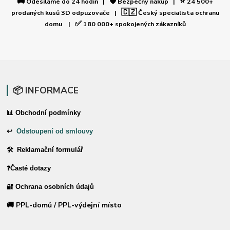
🚚
🛡️
⭐
Odesíláme do 24 hodin |
Bezpečný nákup |
24 500+
🇨🇿
prodaných kusů 3D odpuzovače |
Český specialista ochranu
✅
domu |
180 000+ spokojených zákazníků
📦 INFORMACE
📊 Obchodní podmínky
↩
Odstoupení od smlouvy
🛠 Reklamační formulář
❓Časté dotazy
🔐 Ochrana osobních údajů
🚚 PPL-domů / PPL-výdejní místo