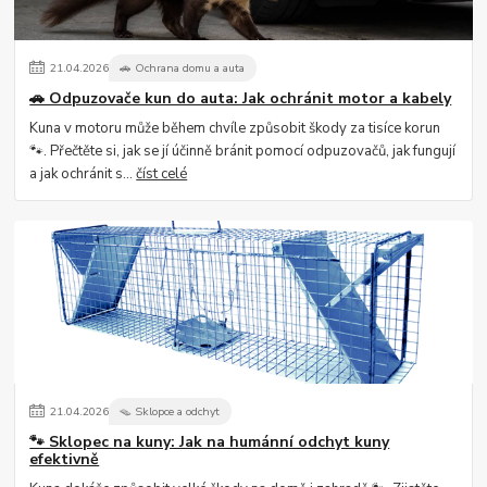
21
.
04
.
2026
🚗 Ochrana domu a auta
🚗 Odpuzovače kun do auta: Jak ochránit motor a kabely
Kuna v motoru může během chvíle způsobit škody za tisíce korun
🐾. Přečtěte si, jak se jí účinně bránit pomocí odpuzovačů, jak fungují
a jak ochránit s...
číst celé
21
.
04
.
2026
🪤 Sklopce a odchyt
🐾 Sklopec na kuny: Jak na humánní odchyt kuny
efektivně