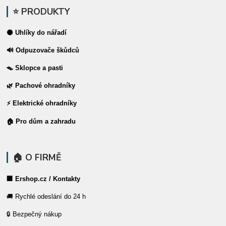
⭐ PRODUKTY
⚫ Uhlíky do nářadí
🔊 Odpuzovače škůdců
🪤 Sklopce a pasti
🌿 Pachové ohradníky
⚡ Elektrické ohradníky
🏠 Pro dům a zahradu
🏠 O FIRMĚ
🏢 Ershop.cz / Kontakty
🚚 Rychlé odeslání do 24 h
🔒 Bezpečný nákup