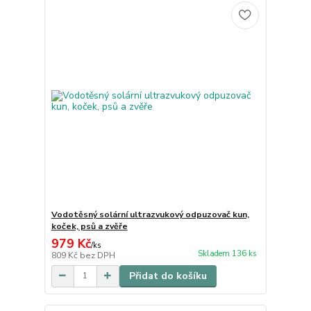
Vodotěsný solární ultrazvukový odpuzovač kun,
koček, psů a zvěře
979 Kč
/
ks
Skladem 136 ks
809 Kč
bez DPH
Přidat do košíku