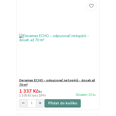
Deramax ECHO – odpuzovač netopýrů - dosah až
70 m²
1 337 Kč
/
ks
Skladem 20 ks
1 105 Kč
bez DPH
Přidat do košíku