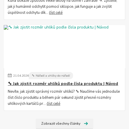
Kuna dokáže způsobit velké škody na domě i zahradě 🐾. Zjistěte,
jak ji humánně odchytit pomocí sklopce, jak funguje a jak zvýšit
úspěšnost odchytu dík...
číst celé
21
.
04
.
2026
🔧 Nářadí a uhlíky do nářadí
🔧 Jak zjistit rozměr uhlíků podle čísla produktu | Návod
Nevíte, jak zjistit správný rozměr uhlíků? 🔧 Naučíme vás jednoduše
číst číslo produktu a během pár sekund zjistit přesné rozměry
uhlíkových kartáčů pr...
číst celé
Zobrazit všechny články