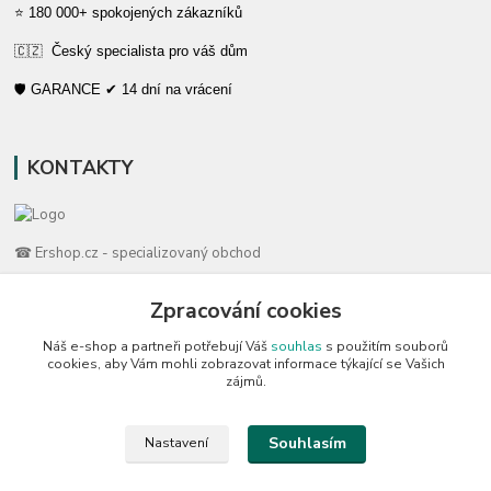
⭐ 180 000+ spokojených zákazníků
🇨🇿 Český specialista pro váš dům
🛡️ GARANCE ✔ 14 dní na vrácení
KONTAKTY
☎ Ershop.cz - specializovaný obchod
🛡️ Zákaznická podpora
Zpracování cookies
📞 728 007 997
Náš e-shop a partneři potřebují Váš
souhlas
s použitím souborů
⏰ Po-Pá | 7:00 - 13:30 |
cookies, aby Vám mohli zobrazovat informace týkající se Vašich
zájmů.
info@repulse.cz
Souhlasím
Nastavení