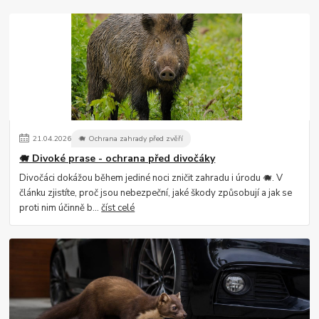
21
.
04
.
2026
🐗 Ochrana zahrady před zvěří
🐗 Divoké prase - ochrana před divočáky
Divočáci dokážou během jediné noci zničit zahradu i úrodu 🐗. V
článku zjistíte, proč jsou nebezpeční, jaké škody způsobují a jak se
proti nim účinně b...
číst celé