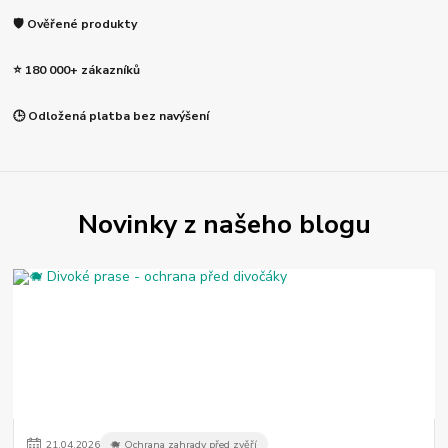
🛡️ Ověřené produkty
⭐ 180 000+ zákazníků
🕒 Odložená platba bez navýšení
Novinky z našeho blogu
21
.
04
.
2026
🐗 Ochrana zahrady před zvěří