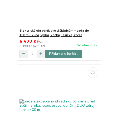
Elektrický ohradník proti škůdcům – sada do
100 m - kuna, vydra, kočka, lasička, krysa
6 522 Kč
/
ks
Skladem 25 ks
5 390 Kč
bez DPH
Přidat do košíku