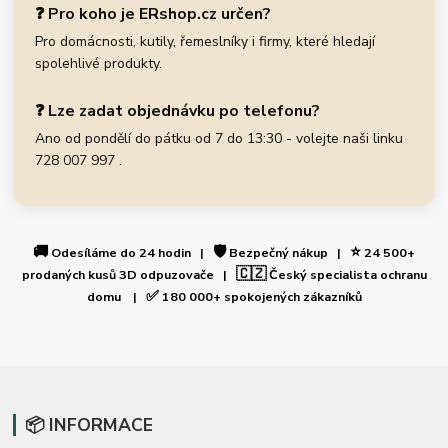
❓ Pro koho je ERshop.cz určen?
Pro domácnosti, kutily, řemeslníky i firmy, které hledají
spolehlivé produkty.
❓ Lze zadat objednávku po telefonu?
Ano od pondělí do pátku od 7 do 13:30 - volejte naši linku
728 007 997 .
🚚
🛡️
⭐
Odesíláme do 24 hodin |
Bezpečný nákup |
24 500+
🇨🇿
prodaných kusů 3D odpuzovače |
Český specialista ochranu
✅
domu |
180 000+ spokojených zákazníků
📦 INFORMACE