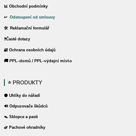
📊 Obchodní podmínky
↩
Odstoupení od smlouvy
🛠 Reklamační formulář
❓Časté dotazy
🔐 Ochrana osobních údajů
🚚 PPL-domů / PPL-výdejní místo
⭐ PRODUKTY
⚫ Uhlíky do nářadí
🔊 Odpuzovače škůdců
🪤 Sklopce a pasti
🌿 Pachové ohradníky