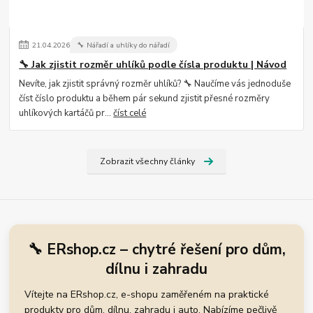
21
.
04
.
2026
🔧 Nářadí a uhlíky do nářadí
🔧 Jak zjistit rozměr uhlíků podle čísla produktu | Návod
Nevíte, jak zjistit správný rozměr uhlíků? 🔧 Naučíme vás jednoduše
číst číslo produktu a během pár sekund zjistit přesné rozměry
uhlíkových kartáčů pr...
číst celé
Zobrazit všechny články
🔧 ERshop.cz – chytré řešení pro dům,
dílnu i zahradu
Vítejte na ERshop.cz, e-shopu zaměřeném na praktické
produkty pro dům, dílnu, zahradu i auto. Nabízíme pečlivě