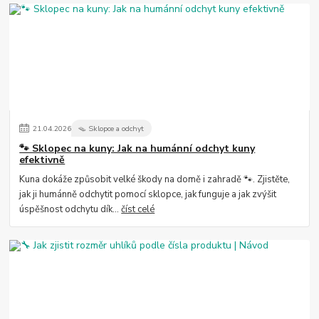
21
.
04
.
2026
🪤 Sklopce a odchyt
🐾 Sklopec na kuny: Jak na humánní odchyt kuny
efektivně
Kuna dokáže způsobit velké škody na domě i zahradě 🐾. Zjistěte,
jak ji humánně odchytit pomocí sklopce, jak funguje a jak zvýšit
úspěšnost odchytu dík...
číst celé