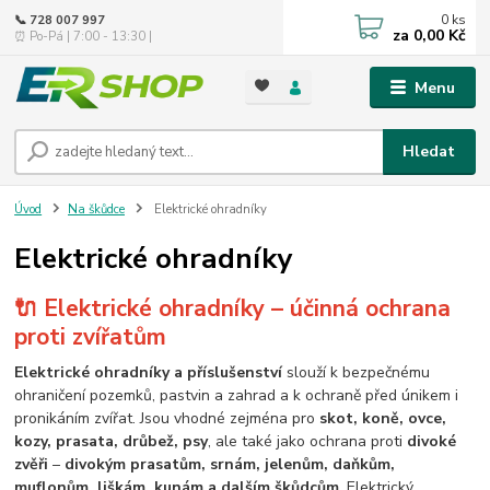
0
ks
📞 728 007 997
za
0,00 Kč
⏰ Po-Pá | 7:00 - 13:30 |
Menu
Hledat
Úvod
Na škůdce
Elektrické ohradníky
Elektrické ohradníky
🔌 Elektrické ohradníky – účinná ochrana
proti zvířatům
Elektrické ohradníky a příslušenství
slouží k bezpečnému
ohraničení pozemků, pastvin a zahrad a k ochraně před únikem i
pronikáním zvířat. Jsou vhodné zejména pro
skot, koně, ovce,
kozy, prasata, drůbež, psy
, ale také jako ochrana proti
divoké
zvěři
–
divokým prasatům, srnám, jelenům, daňkům,
muflonům, liškám, kunám a dalším škůdcům
. Elektrický