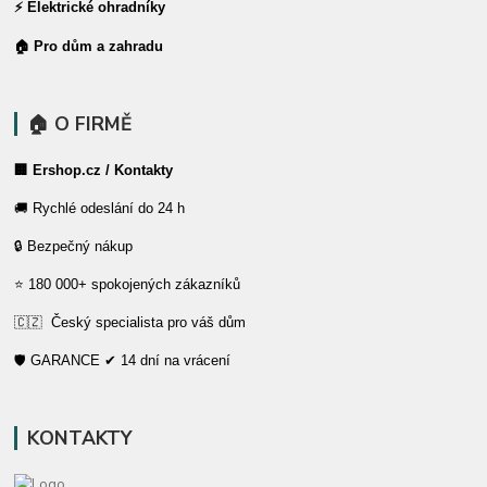
⚡ Elektrické ohradníky
🏠 Pro dům a zahradu
🏠 O FIRMĚ
🏢 Ershop.cz / Kontakty
🚚 Rychlé odeslání do 24 h
🔒 Bezpečný nákup
⭐ 180 000+ spokojených zákazníků
🇨🇿 Český specialista pro váš dům
🛡️ GARANCE ✔ 14 dní na vrácení
KONTAKTY