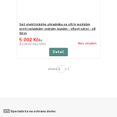
Set elektrického ohradníku se sítí k jezírkům
proti volavkám, vydrám, kunám - síťový zdroj - síť
50 m
5 002 Kč
/
ks
Není skladem
4 134 Kč
bez DPH
Detail
strana
z 1
🇨🇿 Specialista na ochranu domu