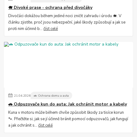
🐗 Divoké prase - ochrana před divočáky
Divočáci dokážou během jediné noci zničit zahradu i úrodu 🐗. V
článku zjistíte, proč jsou nebezpeční, jaké škody způsobují a jak se
proti nim účinně b...
číst celé
21
.
04
.
2026
🚗 Ochrana domu a auta
🚗 Odpuzovače kun do auta: Jak ochránit motor a kabely
Kuna v motoru může během chvíle způsobit škody za tisíce korun
🐾. Přečtěte si, jak se jí účinně bránit pomocí odpuzovačů, jak fungují
a jak ochránit s...
číst celé