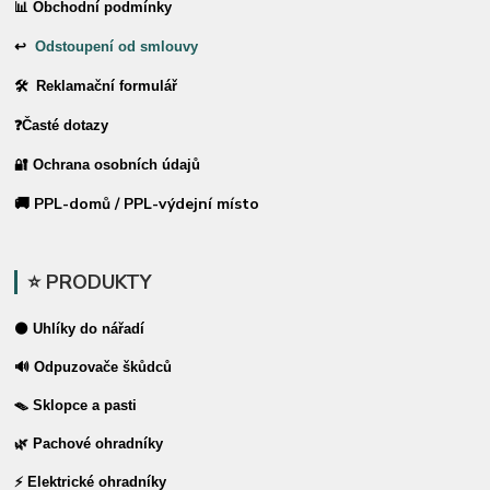
📊 Obchodní podmínky
↩
Odstoupení od smlouvy
🛠 Reklamační formulář
❓Časté dotazy
🔐 Ochrana osobních údajů
🚚 PPL-domů / PPL-výdejní místo
⭐ PRODUKTY
⚫ Uhlíky do nářadí
🔊 Odpuzovače škůdců
🪤 Sklopce a pasti
🌿 Pachové ohradníky
⚡ Elektrické ohradníky