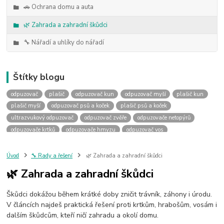
🚗 Ochrana domu a auta
🌿 Zahrada a zahradní škůdci
🔧 Nářadí a uhlíky do nářadí
Štítky blogu
odpuzovač
plašič
odpuzovač kun
odpuzovač myší
plašič kun
plašič myší
odpuzovač psů a koček
plašič psů a koček
ultrazvukový odpuzovač
odpuzovač zvěře
odpuzovače netopýrů
odpuzovače krtků
odpuzovače hmyzu
odpuzovač vos
odpuzovače ptáků
uhlíky do nářadí
výměna uhlíků
náhradní uhlíky
uhlíky podle rozměru
uhlky podle rozměru
Úvod
🔧 Rady a řešení
🌿 Zahrada a zahradní škůdci
jak vybrat uhlíky
jaké uhlíky
past na kuny
sklopec na kuny
🌿 Zahrada a zahradní škůdci
jak ulovit kunu
jak se zbavit kuny
past na kunu
odpuzovač kun do auta
kuna v autě
deramax auto
kemo m180
Škůdci dokážou během krátké doby zničit trávník, záhony i úrodu.
kemo m176
kemo m100n
plašič kun do auta
V článcích najdeš praktická řešení proti krtkům, hrabošům, vosám i
plašička kun do auta
odpuzovač prasat
ochrana před divočáky
dalším škůdcům, kteří ničí zahradu a okolí domu.