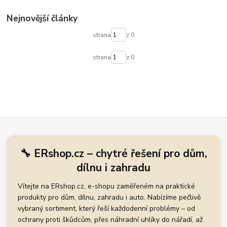
jak na prasata
odpuzovač divočáků
Nejnovější články
strana
z 0
strana
z 0
🔧 ERshop.cz – chytré řešení pro dům,
dílnu i zahradu
Vítejte na ERshop.cz, e-shopu zaměřeném na praktické
produkty pro dům, dílnu, zahradu i auto. Nabízíme pečlivě
vybraný sortiment, který řeší každodenní problémy – od
ochrany proti škůdcům, přes náhradní uhlíky do nářadí, až