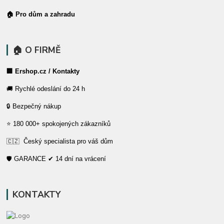
🏠 Pro dům a zahradu
🏠 O FIRMĚ
🏢 Ershop.cz / Kontakty
🚚 Rychlé odeslání do 24 h
🔒 Bezpečný nákup
⭐ 180 000+ spokojených zákazníků
🇨🇿 Český specialista pro váš dům
🛡️ GARANCE ✔ 14 dní na vrácení
KONTAKTY