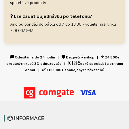
spolehlivé produkty.
❓ Lze zadat objednávku po telefonu?
Ano od pondělí do pátku od 7 do 13:30 - volejte naši linku
728 007 997 .
🚚
🛡️
⭐
Odesíláme do 24 hodin |
Bezpečný nákup |
24 500+
🇨🇿
prodaných kusů 3D odpuzovače |
Český specialista ochranu
✅
domu |
180 000+ spokojených zákazníků
📦 INFORMACE