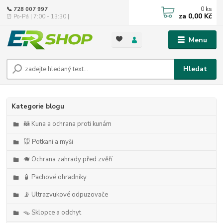
0
ks
📞 728 007 997
za
0,00 Kč
⏰ Po-Pá | 7:00 - 13:30 |
Menu
Hledat
Kategorie blogu
🦝 Kuna a ochrana proti kunám
🐭 Potkani a myši
🐗 Ochrana zahrady před zvěří
🧴 Pachové ohradníky
📡 Ultrazvukové odpuzovače
🪤 Sklopce a odchyt