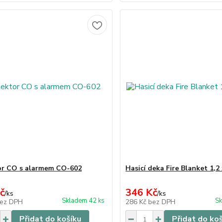
r CO s alarmem CO-602
Hasicí deka Fire Blanket 1,2
č
346 Kč
/
ks
/
ks
Skladem 42 ks
Sk
ez DPH
286 Kč
bez DPH
Přidat do košíku
Přidat do ko