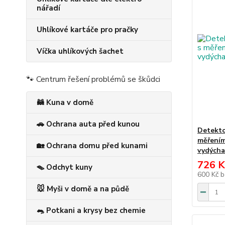
nářadí
Uhlíkové kartáče pro pračky
Víčka uhlíkových šachet
🐾 Centrum řešení problémů se škůdci
🦝 Kuna v domě
🚗 Ochrana auta před kunou
Detekto
měřením
🏡 Ochrana domu před kunami
vydýcha
726 K
🪤 Odchyt kuny
600 Kč
b
🐭 Myši v domě a na půdě
🐀 Potkani a krysy bez chemie