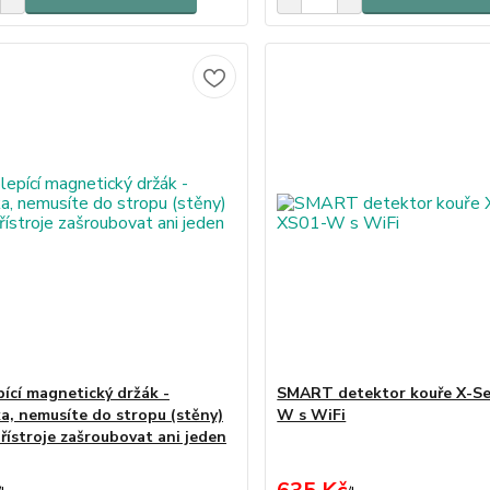
ící magnetický držák -
SMART detektor kouře X-Se
a, nemusíte do stropu (stěny)
W s WiFi
přístroje zašroubovat ani jeden