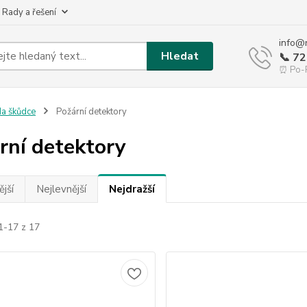
 Rady a řešení
info@
Hledat
📞 7
⏰ Po-P
a škůdce
Požární detektory
rní detektory
jší
Nejlevnější
Nejdražší
1-17 z 17