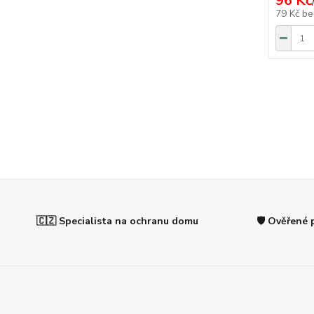
96 Kč
79 Kč
be
🇨🇿 Specialista na ochranu domu
🛡️ Ověřené