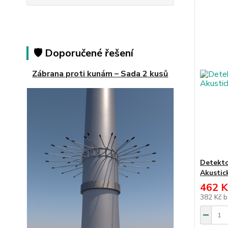
🛡️ Doporučené řešení
Zábrana proti kunám – Sada 2 kusů
Detekto
Akustic
462 K
382 Kč
b