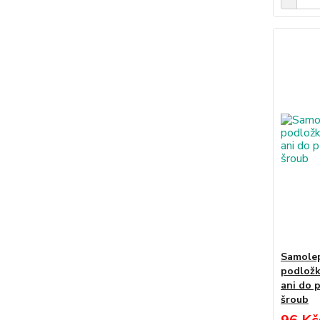
Samolep
podložk
ani do 
šroub