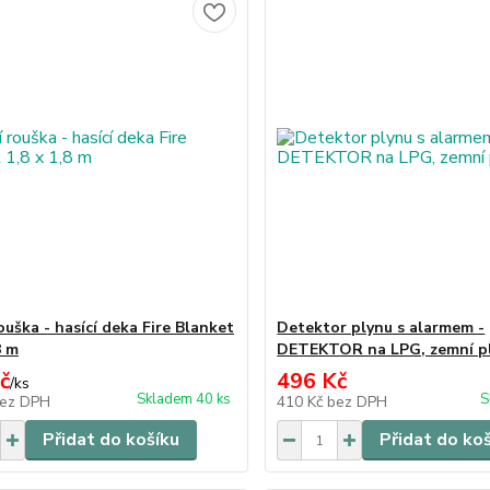
ouška - hasící deka Fire Blanket
Detektor plynu s alarmem -
8 m
DETEKTOR na LPG, zemní p
č
496 Kč
/
ks
Skladem 40 ks
S
ez DPH
410 Kč
bez DPH
Přidat do košíku
Přidat do ko