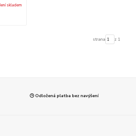
ení skladem
strana
z 1
🕒 Odložená platba bez navýšení