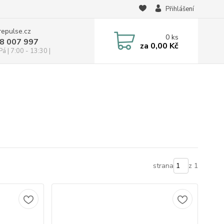
Přihlášení
repulse.cz
0
ks
28 007 997
za
0,00 Kč
á | 7:00 - 13:30 |
strana
z 1