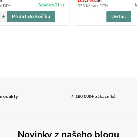
635 Kč
/
ks
/
ks
Skladem 21 ks
N
z DPH
525 Kč
bez DPH
Přidat do košíku
Detail
 produkty
⭐ 180 000+ zákazníků
Novinky z našeho blogu