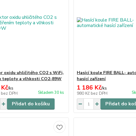
r oxidu uhličitého CO2 s WiFi,
Hasící koule FIRE BALL- aut
 teploty a vlhkosti CO2-89W
hasící zařízení
 Kč
1 186 Kč
/
ks
/
ks
Skladem 30 ks
Sk
č
bez DPH
980 Kč
bez DPH
Přidat do košíku
Přidat do ko