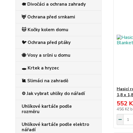
🐗 Divočáci a ochrana zahrady
🦌 Ochrana před srnkami
🐱 Kočky kolem domu
🐦 Ochrana před ptáky
🐝 Vosy a sršni u domu
🕳️ Krtek a hryzec
🐌 Slimáci na zahradě
Hasicí r
⚙️ Jak vybrat uhlíky do nářadí
1,8 x 1,
552 K
Uhlíkové kartáče podle
456 Kč
b
rozměru
Uhlíkové kartáče podle elektro
nářadí