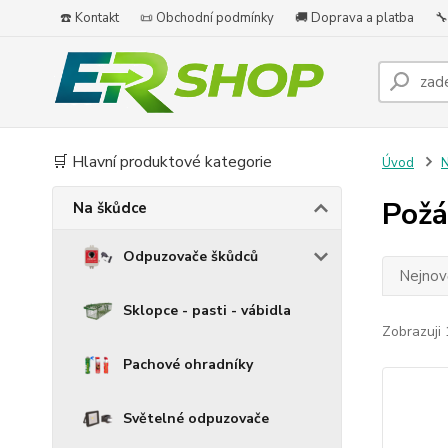
☎️ Kontakt
📜 Obchodní podmínky
🚚 Doprava a platba
🔧
🛒 Hlavní produktové kategorie
Úvod
N
Požá
Na škůdce
Odpuzovače škůdců
Nejnově
Sklopce - pasti - vábidla
Zobrazuji 
Pachové ohradníky
Světelné odpuzovače