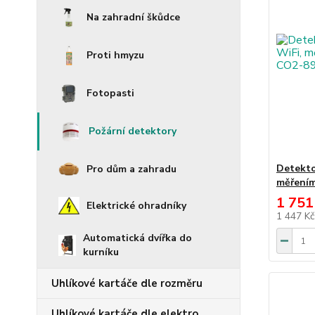
Na zahradní škůdce
Proti hmyzu
Fotopasti
Požární detektory
Detekto
Pro dům a zahradu
měřením
1 751
Elektrické ohradníky
1 447 K
Automatická dvířka do
kurníku
Uhlíkové kartáče dle rozměru
Uhlíkové kartáče dle elektro