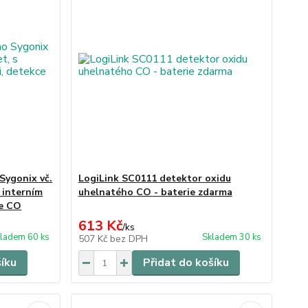
Sygonix vč.
LogiLink SC0111 detektor oxidu
s interním
uhelnatého CO - baterie zdarma
ce CO
613 Kč
/
ks
ladem 60 ks
Skladem 30 ks
507 Kč
bez DPH
šíku
Přidat do košíku