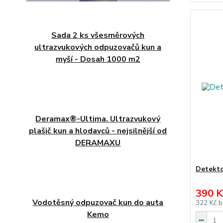
Sada 2 ks všesměrových
ultrazvukových odpuzovačů kun a
myší - Dosah 1000 m2
Deramax®-Ultima. Ultrazvukový
plašič kun a hlodavců - nejsilnější od
DERAMAXU
Detekto
390 K
Vodotěsný odpuzovač kun do auta
322 Kč
b
Kemo