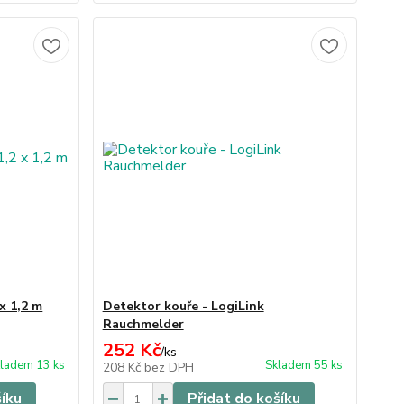
 x 1,2 m
Detektor kouře - LogiLink
Rauchmelder
252 Kč
/
ks
ladem 13 ks
Skladem 55 ks
208 Kč
bez DPH
šíku
Přidat do košíku