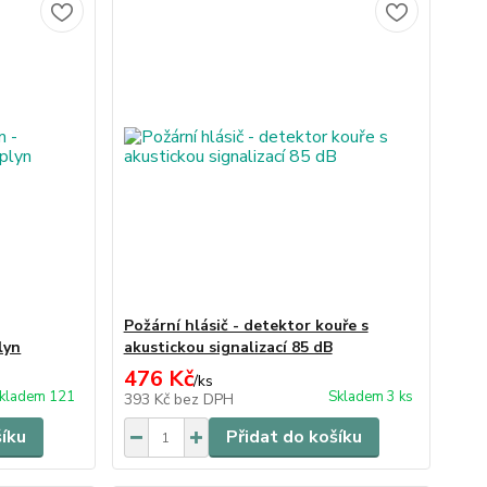
Požární hlásič - detektor kouře s
lyn
akustickou signalizací 85 dB
476 Kč
/
ks
kladem 121
Skladem 3 ks
393 Kč
bez DPH
šíku
Přidat do košíku