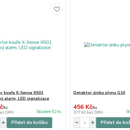
r kouře X-Sense XS01
Detektor úniku plynu G10
ký alarm, LED signalizace
č
456 Kč
/
ks
/
ks
Skladem 52 ks
Sk
ez DPH
377 Kč
bez DPH
Přidat do košíku
Přidat do ko