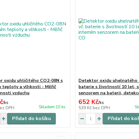
r oxidu uhličitého CO2-08N s
Detektor oxidu uhelnatého 
 teploty a vlhkosti - Měřič
baterie s životností 10 let, 
nosti vzduchu
senzorem na baterii, detek
č
652 Kč
/
ks
/
ks
Skladem 10 ks
Sk
ez DPH
539 Kč
bez DPH
Přidat do košíku
Přidat do ko