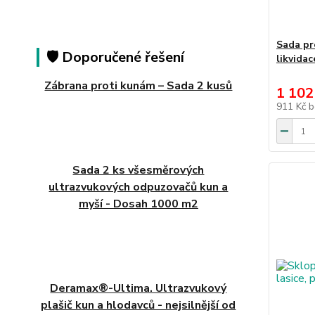
Sada pr
🛡️ Doporučené řešení
likvidac
Zábrana proti kunám – Sada 2 kusů
1 102
911 Kč
b
Sada 2 ks všesměrových
ultrazvukových odpuzovačů kun a
myší - Dosah 1000 m2
Deramax®-Ultima. Ultrazvukový
plašič kun a hlodavců - nejsilnější od