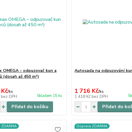
x OMEGA – odpuzovač kun a
Autosada na odpuzování ku
ů (dosah až 450 m²)
 Kč
1 716 Kč
/
ks
/
ks
Skladem 15 ks
Sk
č
bez DPH
1 418 Kč
bez DPH
Přidat do košíku
Přidat do ko
a ZDARMA
Doprava ZDARMA