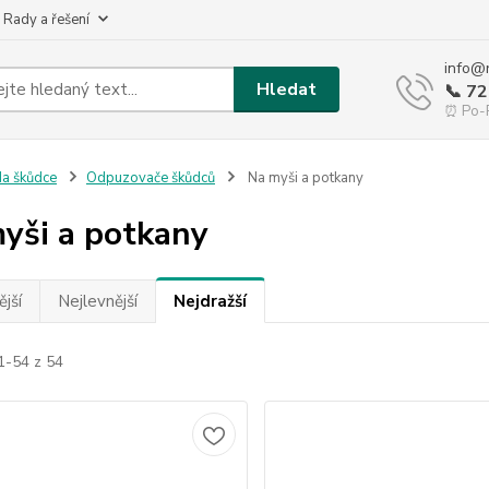
 Rady a řešení
info@
Hledat
📞 7
⏰ Po-P
a škůdce
Odpuzovače škůdců
Na myši a potkany
yši a potkany
jší
Nejlevnější
Nejdražší
1-54 z 54