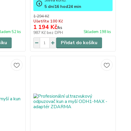
Sleva končí:
5
dní
16
hod
24
min
1 294 Kč
Ušetříte 100 Kč
1 194 Kč
/
ks
ladem 52 ks
Skladem 198 ks
987 Kč
bez DPH
šíku
Přidat do košíku