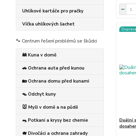
Uhlíkové kartáče pro pračky
Víčka uhlíkových šachet
Doprav
🐾 Centrum řešení problémů se škůdci
🦝 Kuna v domě
🚗 Ochrana auta před kunou
🏡 Ochrana domu před kunami
🪤 Odchyt kuny
🐭 Myši v domě a na půdě
Duální 
🐀 Potkani a krysy bez chemie
dosahe
🐗 Divočáci a ochrana zahrady