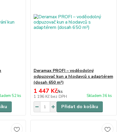
n
Deramax PROFI – voděodolný
odpuzovač kun a hlodavců s adaptérem
(dosah 650 m²)
1 447 Kč
/
ks
ladem 52 ks
Skladem 36 ks
1 196 Kč
bez DPH
šíku
Přidat do košíku