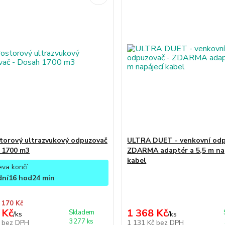
torový ultrazvukový odpuzovač
ULTRA DUET - venkovní odp
 1700 m3
ZDARMA adaptér a 5,5 m na
kabel
eva končí:
dní
16
hod
24
min
 170 Kč
 Kč
1 368 Kč
Skladem
/
ks
/
ks
3277 ks
č
bez DPH
1 131 Kč
bez DPH