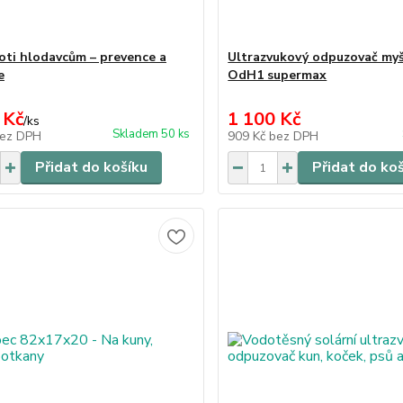
oti hlodavcům – prevence a
Ultrazvukový odpuzovač myš
e
OdH1 supermax
 Kč
1 100 Kč
/
ks
Skladem 50 ks
ez DPH
909 Kč
bez DPH
Přidat do košíku
Přidat do ko