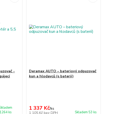
uzovač -
Deramax AUTO – bateriový odpuzovač
pájecí
kun a hlodavců (s baterií)
1 337 Kč
Skladem
/
ks
1264 ks
Skladem 53 ks
1 105 Kč
bez DPH