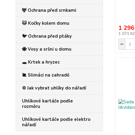
🦌 Ochrana před srnkami
🐱 Kočky kolem domu
1 296
1 071 K
🐦 Ochrana před ptáky
🐝 Vosy a sršni u domu
🕳️ Krtek a hryzec
🐌 Slimáci na zahradě
⚙️ Jak vybrat uhlíky do nářadí
Uhlíkové kartáče podle
rozměru
Uhlíkové kartáče podle elektro
nářadí