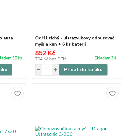
o auta
OdH1 tichý - ultrazvukový odpuzovač
myší a kun + 6 ks baterií
852 Kč
ladem 35 ks
Skladem 34
704 Kč
bez DPH
šíku
Přidat do košíku