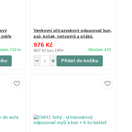
kový
Venkovní ultrazvukový odpuzovač kun,
 zvěře
psů, koček, netopýrů a ptáků.
976 Kč
adem 136 ks
Skladem 430
807 Kč
bez DPH
šíku
Přidat do košíku