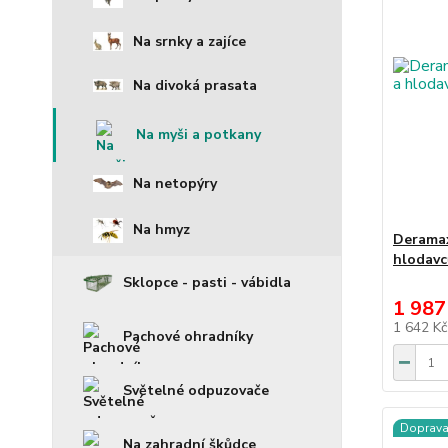
Na srnky a zajíce
Na divoká prasata
Na myši a potkany
Na netopýry
Na hmyz
Derama
hlodavc
Sklopce - pasti - vábidla
1 987
1 642 K
Pachové ohradníky
Světelné odpuzovače
Doprav
Na zahradní škůdce