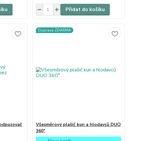
šíku
Přidat do košíku
Doprava ZDARMA
 odpuzovač
Všesměrový plašič kun a hlodavců DUO
)
360°