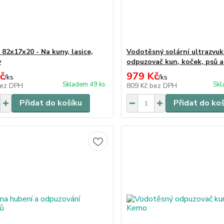
 82x17x20 - Na kuny, lasice,
Vodotěsný solární ultrazvu
y
odpuzovač kun, koček, psů a
č
979 Kč
/
ks
/
ks
Skladem 49 ks
Skl
ez DPH
809 Kč
bez DPH
Přidat do košíku
Přidat do ko