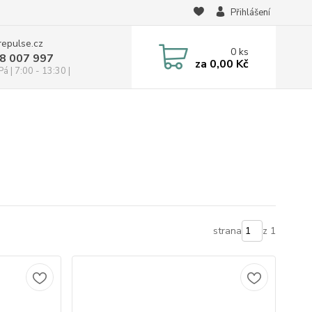
Přihlášení
repulse.cz
0
ks
28 007 997
za
0,00 Kč
á | 7:00 - 13:30 |
strana
z 1