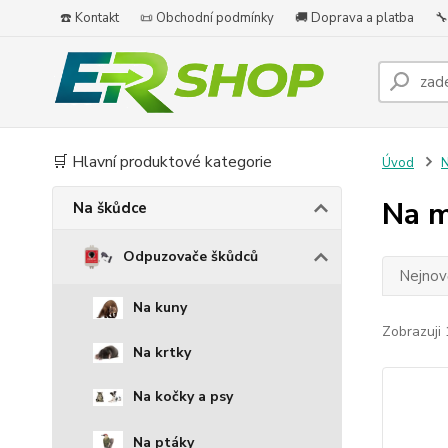
☎️ Kontakt
📜 Obchodní podmínky
🚚 Doprava a platba
🔧
🛒 Hlavní produktové kategorie
Úvod
N
Na m
Na škůdce
Odpuzovače škůdců
Nejnově
Na kuny
Zobrazuji 
Na krtky
Na kočky a psy
Na ptáky