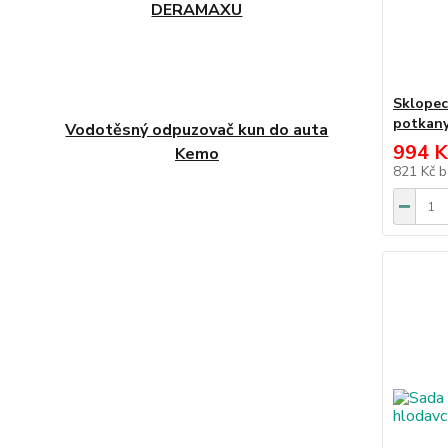
DERAMAXU
Sklopec
potkan
Vodotěsný odpuzovač kun do auta
994 K
Kemo
821 Kč
b