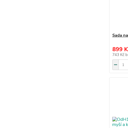
Sada na
899 K
743 Kč
b