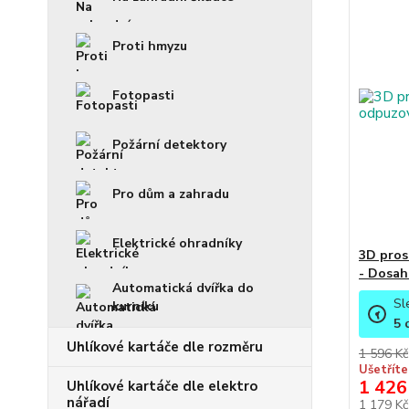
Proti hmyzu
Fotopasti
Požární detektory
Pro dům a zahradu
Elektrické ohradníky
3D pros
- Dosah
Automatická dvířka do
Sl
kurníku
5
Uhlíkové kartáče dle rozměru
1 596 Kč
Ušetříte
1 426
Uhlíkové kartáče dle elektro
nářadí
1 179 K