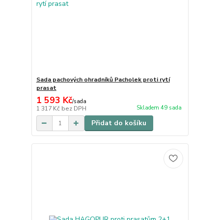
Sada pachových ohradníků Pacholek proti rytí
prasat
1 593 Kč
/
sada
Skladem 49 sada
1 317 Kč
bez DPH
Přidat do košíku