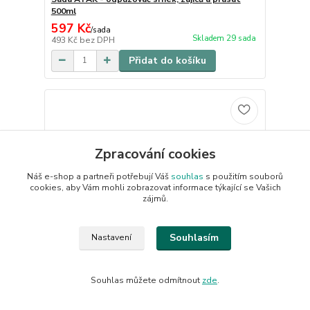
500ml
597 Kč
/
sada
Skladem 29 sada
493 Kč
bez DPH
Přidat do košíku
Zpracování cookies
Náš e-shop a partneři potřebují Váš
souhlas
s použitím souborů
cookies, aby Vám mohli zobrazovat informace týkající se Vašich
zájmů.
Souhlasím
Nastavení
Souhlas můžete odmítnout
zde
.
Pachový ohradník na srnky - koncentrát proti