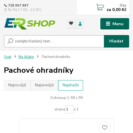
0
ks
📞 728 007 997
za
0,00 Kč
⏰ Po-Pá | 7:00 - 13:30 |
Menu
Hledat
Úvod
Na škůdce
Pachové ohradníky
Pachové ohradníky
Nejnovější
Nejlevnější
Nejdražší
Zobrazuji 1-59 z 59
strana
z 1