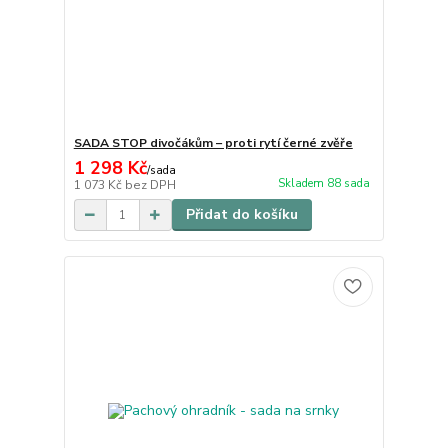
SADA STOP divočákům – proti rytí černé zvěře
1 298 Kč
/
sada
Skladem 88 sada
1 073 Kč
bez DPH
Přidat do košíku