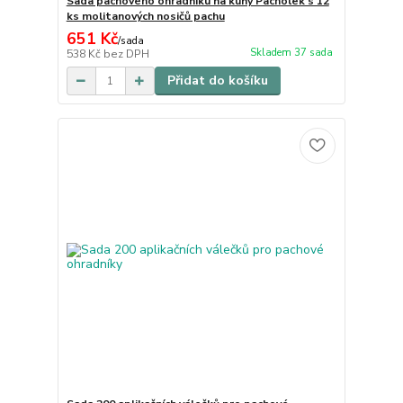
Sada pachového ohradníku na kuny Pacholek s 12
ks molitanových nosičů pachu
651 Kč
/
sada
Skladem 37 sada
538 Kč
bez DPH
Přidat do košíku