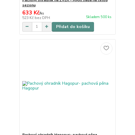
sezonu
633 Kč
/
ks
Skladem 500 ks
523 Kč
bez DPH
Přidat do košíku
Pachový ohradník Hagopur- pachová pěna