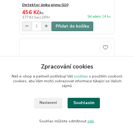
Detektor úniku plynu G10
456 Kč
/
ks
Skladem 14 ks
377 Kč
bez DPH
Přidat do košíku
Zpracování cookies
Náš e-shop a partneři potřebují Váš
souhlas
s použitím souborů
cookies, aby Vám mohli zobrazovat informace týkající se Vašich
zájmů.
Souhlasím
Nastavení
Souhlas můžete odmítnout
zde
.
Mycí šampon pro psy MAYA 500 ml.