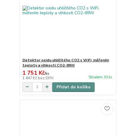
Detektor oxidu uhličitého CO2 s WiFi, měřením
teploty a vlhkosti CO2-89W
1 751 Kč
/
ks
Skladem 30 ks
1 447 Kč
bez DPH
Přidat do košíku