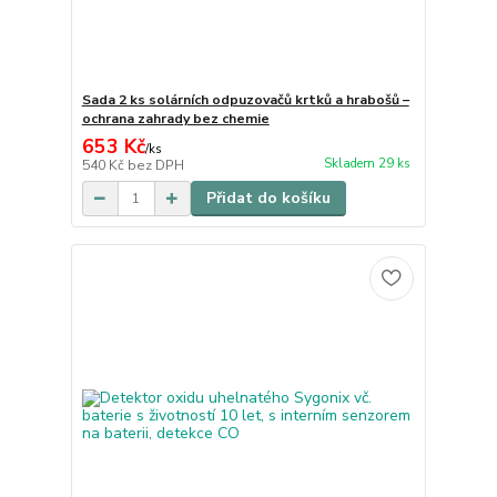
Sada 2 ks solárních odpuzovačů krtků a hrabošů –
ochrana zahrady bez chemie
653 Kč
/
ks
Skladem 29 ks
540 Kč
bez DPH
Přidat do košíku