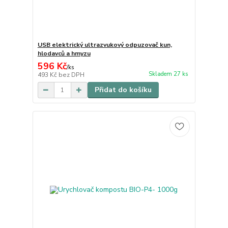
USB elektrický ultrazvukový odpuzovač kun,
hlodavců a hmyzu
596 Kč
/
ks
Skladem 27 ks
493 Kč
bez DPH
Přidat do košíku