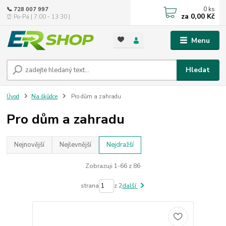
0
ks
📞 728 007 997
za
0,00 Kč
⏰ Po-Pá | 7:00 - 13:30 |
Menu
Hledat
Úvod
Na škůdce
Pro dům a zahradu
Pro dům a zahradu
Nejnovější
Nejlevnější
Nejdražší
Zobrazuji 1-66 z 86
strana
z 2
další