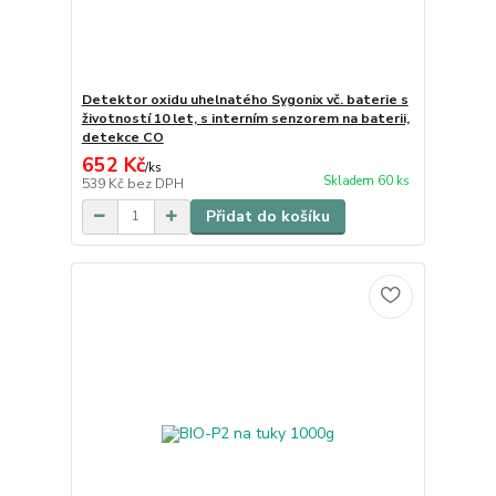
Detektor oxidu uhelnatého Sygonix vč. baterie s
životností 10 let, s interním senzorem na baterii,
detekce CO
652 Kč
/
ks
Skladem 60 ks
539 Kč
bez DPH
Přidat do košíku