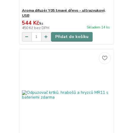
Aroma difuzér Y05 tmavé dřevo - ultrazvukový,
USB
544 Kč
/
ks
Skladem 14 ks
450 Kč
bez DPH
Přidat do košíku