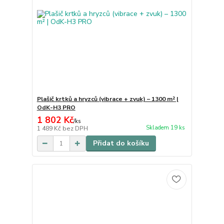
Plašič krtků a hryzců (vibrace + zvuk) – 1300 m² |
OdK-H3 PRO
1 802 Kč
/
ks
Skladem 19 ks
1 489 Kč
bez DPH
Přidat do košíku