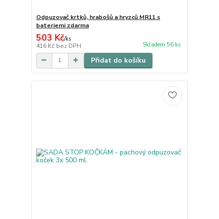
Odpuzovač krtků, hrabošů a hryzců MR11 s
bateriemi zdarma
503 Kč
/
ks
Skladem 56 ks
416 Kč
bez DPH
Přidat do košíku