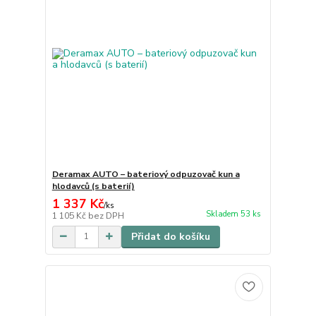
Deramax AUTO – bateriový odpuzovač kun a
hlodavců (s baterií)
1 337 Kč
/
ks
Skladem 53 ks
1 105 Kč
bez DPH
Přidat do košíku