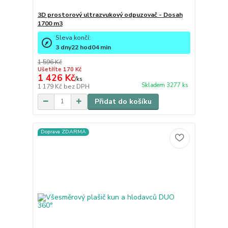
3D prostorový ultrazvukový odpuzovač - Dosah
1700 m3
Sleva končí:
3
dny
22
hod
04
min
1 596 Kč
Ušetříte 170 Kč
1 426 Kč
/
ks
Skladem 3277 ks
1 179 Kč
bez DPH
Přidat do košíku
Doprava ZDARMA