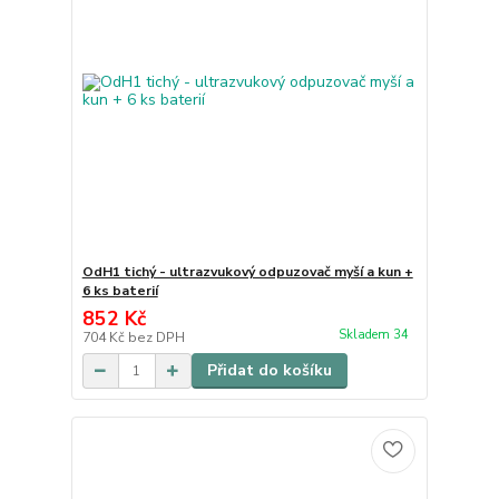
OdH1 tichý - ultrazvukový odpuzovač myší a kun +
6 ks baterií
852 Kč
Skladem 34
704 Kč
bez DPH
Přidat do košíku