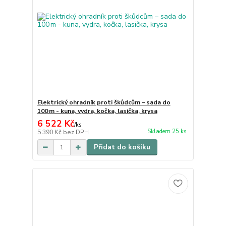
Elektrický ohradník proti škůdcům – sada do
100 m - kuna, vydra, kočka, lasička, krysa
6 522 Kč
/
ks
Skladem 25 ks
5 390 Kč
bez DPH
Přidat do košíku