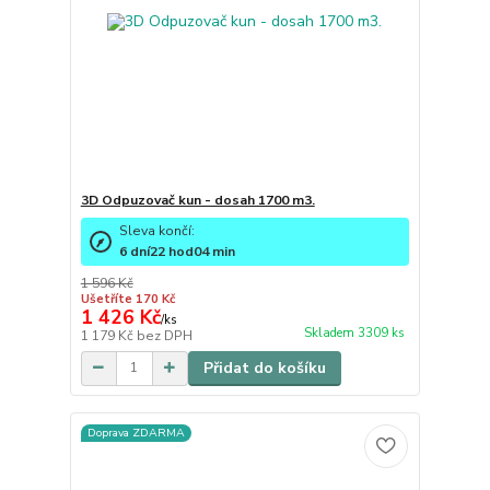
3D Odpuzovač kun - dosah 1700 m3.
Sleva končí:
6
dní
22
hod
04
min
1 596 Kč
Ušetříte 170 Kč
1 426 Kč
/
ks
Skladem 3309 ks
1 179 Kč
bez DPH
Přidat do košíku
Doprava ZDARMA