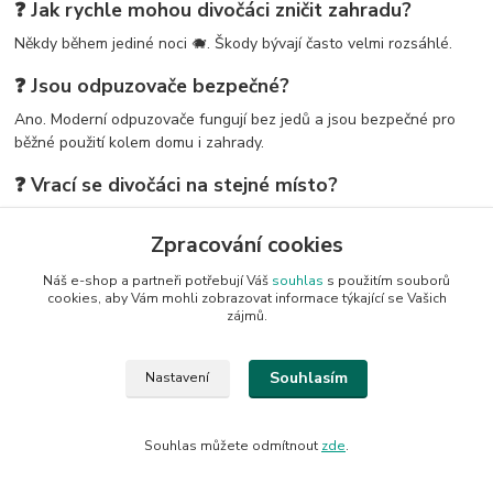
❓ Jak rychle mohou divočáci zničit zahradu?
Někdy během jediné noci 🐗. Škody bývají často velmi rozsáhlé.
❓ Jsou odpuzovače bezpečné?
Ano. Moderní odpuzovače fungují bez jedů a jsou bezpečné pro
běžné použití kolem domu i zahrady.
❓ Vrací se divočáci na stejné místo?
Ano. Pokud najdou potravu a klid, často se vrací opakovaně.
Zpracování cookies
❓ Jaká ochrana bývá nejúčinnější?
Náš e-shop a partneři potřebují Váš
souhlas
s použitím souborů
Nejlepších výsledků dosahuje kombinace:
cookies, aby Vám mohli zobrazovat informace týkající se Vašich
zájmů.
pachových ohradníků,
světelných odpuzovačů,
Souhlasím
Nastavení
pravidelné prevence.
🛒 Doporučené řešení proti divočákům
Souhlas můžete odmítnout
zde
.
Pro nejlepší ochranu zahrady doporučujeme kombinaci: