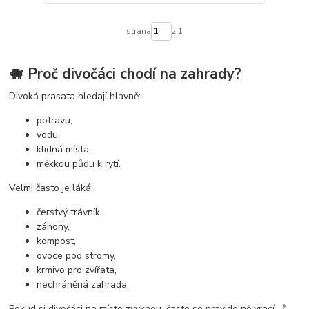
strana
z 1
🐗 Proč divočáci chodí na zahrady?
Divoká prasata hledají hlavně:
potravu,
vodu,
klidná místa,
měkkou půdu k rytí.
Velmi často je láká:
čerstvý trávník,
záhony,
kompost,
ovoce pod stromy,
krmivo pro zvířata,
nechráněná zahrada.
Pokud si divočáci na místo zvyknou, často se pravidelně vrací 🌙.