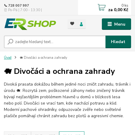
0
ks
📞 728 007 997
za
0,00 Kč
⏰ Po-Pá | 7:00 - 13:30 |
Menu
Hledat
Úvod
🐗 Divočáci a ochrana zahrady
🐗 Divočáci a ochrana zahrady
Divoká prasata dokážou během jediné noci zničit zahradu, trávník i
úrodu 🐗. Rozrytá zem, poškozené záhony nebo zničený trávník
bývají nejčastějším problémem hlavně u domů v blízkosti lesa
nebo polí. Divočáci se vrací tam, kde nachází potravu a klid.
Moderní pachové ohradníky, odpuzovače zvěře nebo světelné
plašiče pomáhají chránit zahradu bez plotů a agresivní chemie.