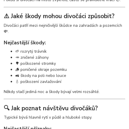
⚠️ Jaké škody mohou divočáci způsobit?
Divočáci patří mezi nejničivější škůdce na zahradách a pozemcích
💸.
Nejčastější škody:
🌱 rozrytý trávník
🥕 zničené záhony
🌳 poškozené stromky
🪵 poničené okraje pozemku
🚜 škody na poli nebo louce
💧 poškození zavlažování
Někdy stačí jediná noc a škody bývají velmi rozsáhlé.
🔍 Jak poznat návštěvu divočáků?
Typické bývá hlavně rytí v půdě a hluboké stopy.
Nejčastější příznaky: