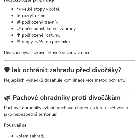
🐾 velké stopy v blátě,
🌱 rozrytá zem,
🪵 poškozený trávník,
🌙 noční pohyb kolem zahrady,
🌳 poškozené rostliny,
💩 stopy zvěře na pozemku.
Divočáci bývají aktivní hlavně večer a v noci.
🛡️ Jak ochránit zahradu před divočáky?
Nejlepších výsledků dosahuje kombinace více metod ochrany.
🌿 Pachové ohradníky proti divočákům
Pachové ohradníky vytváří pachovou bariéru, kterou zvěř vnímá
jako nebezpečné teritorium.
Používají se:
kolem zahrad,