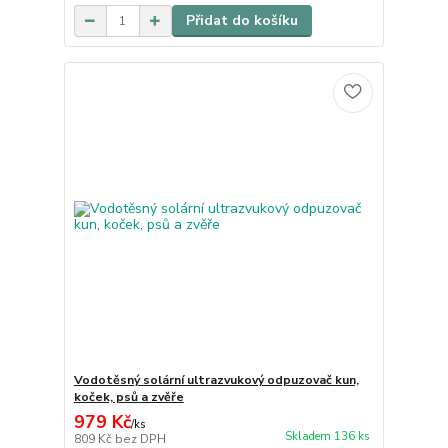
Přidat do košíku
Vodotěsný solární ultrazvukový odpuzovač kun,
koček, psů a zvěře
979 Kč
/
ks
Skladem 136 ks
809 Kč
bez DPH