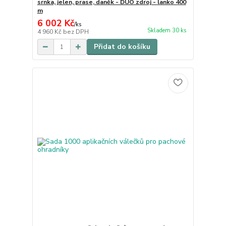
srnka, jelen, prase, daněk - DUO zdroj - lanko 400
m
6 002 Kč
/
ks
Skladem 30 ks
4 960 Kč
bez DPH
Přidat do košíku