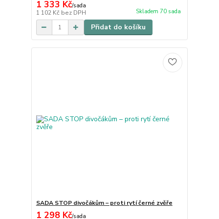
1 333 Kč
/
sada
Skladem 70 sada
1 102 Kč
bez DPH
Přidat do košíku
SADA STOP divočákům – proti rytí černé zvěře
1 298 Kč
/
sada