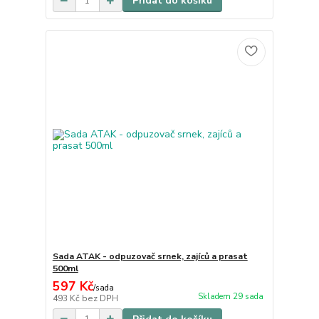
Přidat do košíku
Sada ATAK - odpuzovač srnek, zajíců a prasat
500ml
597 Kč
/
sada
Skladem 29 sada
493 Kč
bez DPH