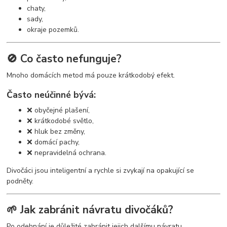
chaty,
sady,
okraje pozemků.
🚫 Co často nefunguje?
Mnoho domácích metod má pouze krátkodobý efekt.
Často neúčinné bývá:
❌ obyčejné plašení,
❌ krátkodobé světlo,
❌ hluk bez změny,
❌ domácí pachy,
❌ nepravidelná ochrana.
Divočáci jsou inteligentní a rychle si zvykají na opakující se
podněty.
🌱 Jak zabránit návratu divočáků?
Po odehnání je důležité zabránit jejich dalšímu návratu.