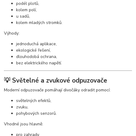
podél plotů,
kolem polí,
u sadů,
kolem mladých stromků.
Výhody:
jednoduchá aplikace,
ekologické řešení,
dlouhodobá ochrana,
bez elektrického napětí.
💡 Světelné a zvukové odpuzovače
Moderní odpuzovače pomáhají divočáky odradit pomocí:
světelných efektů,
zvuku,
pohybových senzorů.
Vhodné jsou hlavně:
pro zahrady,