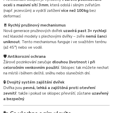
oceli s masivní sítí 3 mm
, která odolá i silným zvířatům
(např. jezevcům) a vydrží zatížení
více než 100 kg
bez
deformací.
🚪 Rychlý pružinový mechanismus
Nová generace pružinových dvířek
uzavírá past 3× rychleji
než klasické modely s plechovými dvířky – zvíře
nemá šanci
uniknout
. Tento mechanismus funguje i ve svažitém terénu
(až 45 °) nebo ve vodě.
🛡️ Antikorozní ochrana
Žárové pozinkování zaručuje
dlouhou životnost i při
celoročním venkovním použití
. Sklopec tak můžete nechat
na místě i během deště, sněhu nebo slunečních dní.
🔒 Dvojitý systém zajištění dvířek
Dvířka jsou
pevná, lehká a zajištěná proti otevření
zevnitř
, takže i pokud se sklopec převrátí, zůstane
uzavřený
a bezpečný
.