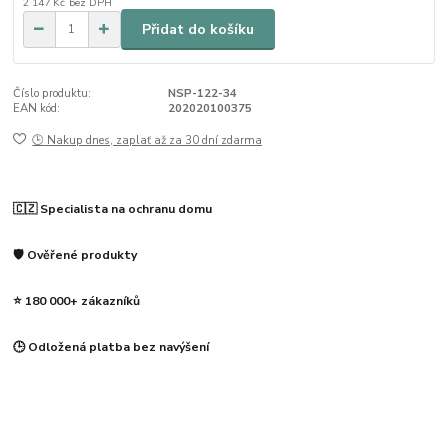
2 147 Kč
bez DPH
Přidat do košíku
Číslo produktu:
NSP-122-34
EAN kód:
202020100375
🕒 Nakup dnes, zaplať až za 30 dní zdarma
🇨🇿 Specialista na ochranu domu
🛡️ Ověřené produkty
⭐ 180 000+ zákazníků
🕒 Odložená platba bez navýšení