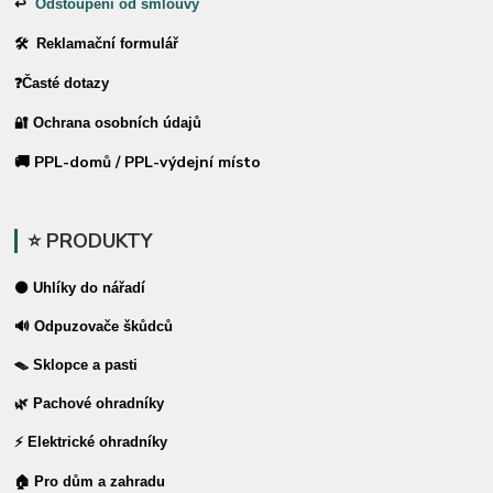
↩
Odstoupení od smlouvy
🛠 Reklamační formulář
❓Časté dotazy
🔐 Ochrana osobních údajů
🚚 PPL-domů / PPL-výdejní místo
⭐ PRODUKTY
⚫ Uhlíky do nářadí
🔊 Odpuzovače škůdců
🪤 Sklopce a pasti
🌿 Pachové ohradníky
⚡ Elektrické ohradníky
🏠 Pro dům a zahradu