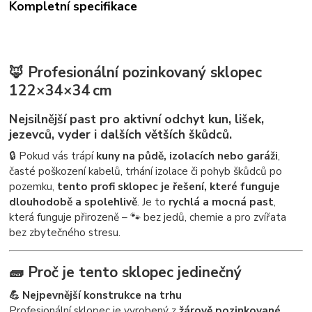
Kompletní specifikace
🦊
Profesionální pozinkovaný sklopec
122×34×34 cm
Nejsilnější past pro aktivní odchyt kun, lišek,
jezevců, vyder i dalších větších škůdců.
🔒 Pokud vás trápí
kuny na půdě, izolacích nebo garáži
,
časté poškození kabelů, trhání izolace či pohyb škůdců po
pozemku,
tento profi sklopec je řešení, které funguje
dlouhodobě a spolehlivě
. Je to
rychlá a mocná past
,
která funguje přirozeně – 🐾 bez jedů, chemie a pro zvířata
bez zbytečného stresu.
🧱
Proč je tento sklopec jedinečný
💪 Nejpevnější konstrukce na trhu
Profesionální sklopec je vyrobený z
žárově pozinkované