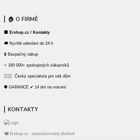
🏠 O FIRMĚ
🏢 Ershop.cz / Kontakty
🚚 Rychlé odeslání do 24 h
🔒 Bezpečný nákup
⭐ 180 000+ spokojených zákazníků
🇨🇿 Český specialista pro váš dům
🛡️ GARANCE ✔ 14 dní na vrácení
KONTAKTY
☎ Ershop.cz - specializovaný obchod