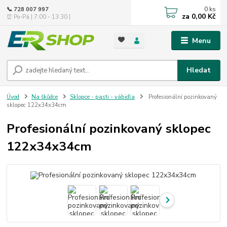
0
ks
📞 728 007 997
za
0,00 Kč
⏰ Po-Pá | 7:00 - 13:30 |
Menu
Hledat
Úvod
Na škůdce
Sklopce - pasti - vábidla
Profesionální pozinkovaný
sklopec 122x34x34cm
Profesionální pozinkovaný sklopec
122x34x34cm