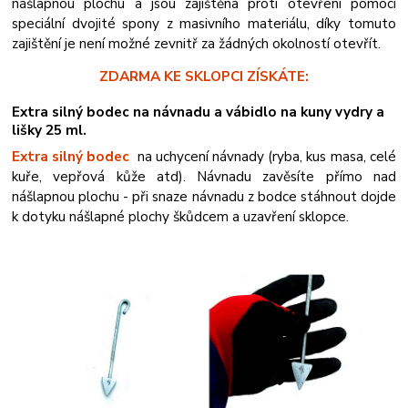
nášlapnou plochu a jsou zajištěna proti otevření pomocí
speciální dvojité spony z masivního materiálu, díky tomuto
zajištění je není možné zevnitř za žádných okolností otevřít.
ZDARMA KE SKLOPCI ZÍSKÁTE:
Extra silný bodec na návnadu a vábidlo na kuny vydry a
lišky 25 ml.
Extra silný bodec
na uchycení návnady (ryba, kus masa, celé
kuře, vepřová kůže atd). Návnadu zavěsíte přímo nad
nášlapnou plochu - při snaze návnadu z bodce stáhnout dojde
k dotyku nášlapné plochy škůdcem a uzavření sklopce.