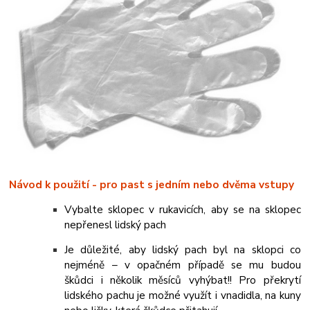
Návod k použití - pro past s jedním nebo dvěma vstupy
Vybalte sklopec v rukavicích, aby se na sklopec
nepřenesl lidský pach
Je důležité, aby lidský pach byl na sklopci co
nejméně – v opačném případě se mu budou
škůdci i několik měsíců vyhýbat!! Pro překrytí
lidského pachu je možné využít i vnadidla, na kuny