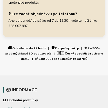
spolehlivé produkty.
❓ Lze zadat objednávku po telefonu?
Ano od pondělí do pátku od 7 do 13:30 - volejte naši linku
728 007 997 .
🚚
🛡️
⭐
Odesíláme do 24 hodin |
Bezpečný nákup |
24 500+
🇨🇿
prodaných kusů 3D odpuzovače |
Český specialista ochranu
✅
domu |
180 000+ spokojených zákazníků
📦 INFORMACE
📊 Obchodní podmínky