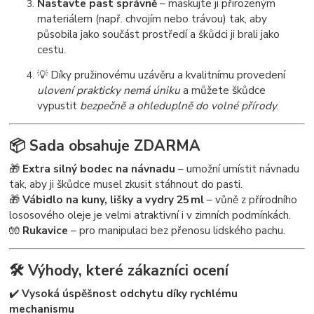
Nastavte past správně
– maskujte ji přirozeným
materiálem (např. chvojím nebo trávou) tak, aby
působila jako součást prostředí a škůdci ji brali jako
cestu.
💡 Díky pružinovému uzávěru a kvalitnímu provedení
ulovení prakticky nemá úniku
a můžete škůdce
vypustit
bezpečně a ohleduplně do volné přírody
.
📦
Sada obsahuje ZDARMA
🎁
Extra silný bodec na návnadu
– umožní umístit návnadu
tak, aby ji škůdce musel zkusit stáhnout do pasti.
🎁
Vábidlo na kuny, lišky a vydry 25 ml
– vůně z přírodního
lososového oleje je velmi atraktivní i v zimních podmínkách.
🧤
Rukavice
– pro manipulaci bez přenosu lidského pachu.
🛠️
Výhody, které zákazníci ocení
✔️
Vysoká úspěšnost odchytu díky rychlému
mechanismu