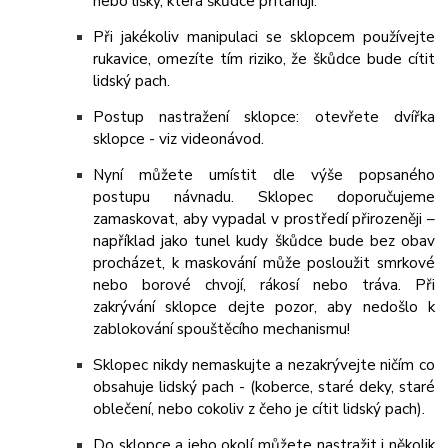
nebo lišky, která škůdce přitahují.
Při jakékoliv manipulaci se sklopcem používejte
rukavice, omezíte tím riziko, že škůdce bude cítit
lidský pach.
Postup nastražení sklopce: otevřete dvířka
sklopce - viz videonávod.
Nyní můžete umístit dle výše popsaného
postupu návnadu. Sklopec doporučujeme
zamaskovat, aby vypadal v prostředí přirozeněji –
například jako tunel kudy škůdce bude bez obav
procházet, k maskování může posloužit smrkové
nebo borové chvojí, rákosí nebo tráva. Při
zakrývání sklopce dejte pozor, aby nedošlo k
zablokování spouštěcího mechanismu!
Sklopec nikdy nemaskujte a nezakrývejte ničím co
obsahuje lidský pach - (koberce, staré deky, staré
oblečení, nebo cokoliv z čeho je cítit lidský pach).
Do sklopce a jeho okolí můžete nastražit i několik