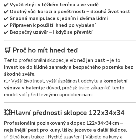
✔️
Využitelný i v těžkém terénu a ve vodě
✔️
Odolný vůči korozi a povětrnosti – dlouhá životnost
✔️
Snadná manipulace s jedním i dvěma lidmi
✔️
Připraven k použití ihned po vybalení
✔️
Bezpečný uzávěr – i když se převrátí
🛒
Proč ho mít hned teď
Tento profesionální sklopec je
víc než jen past
– je to
investice do klidné zahrady a bezpečného pozemku bez
škodné zvěře
.
👉 Vyšší životnost, vyšší úspěšnost odchytu a
kompletní
výbava v balení
je důvod, proč již tisíce zákazníků tento
model volí před levnými napodobeninami.
💥
Hlavní přednosti sklopce 122x34x34
Profesionální pozinkovaný sklopec 122×34×34 cm –
nejsilnější past pro kuny, lišky, jezevce a další škůdce.
✅ Silná konstrukce | Rychlé uzavření | Vábidlo na kuny a