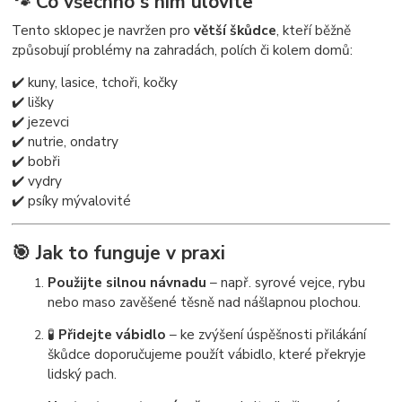
🐾
Co všechno s ním ulovíte
Tento sklopec je navržen pro
větší škůdce
, kteří běžně
způsobují problémy na zahradách, polích či kolem domů:
✔️ kuny, lasice, tchoři, kočky
✔️ lišky
✔️ jezevci
✔️ nutrie, ondatry
✔️ bobři
✔️ vydry
✔️ psíky mývalovité
🎯
Jak to funguje v praxi
Použijte silnou návnadu
– např. syrové vejce, rybu
nebo maso zavěšené těsně nad nášlapnou plochou.
🧪
Přidejte vábidlo
– ke zvýšení úspěšnosti přilákání
škůdce doporučujeme použít vábidlo, které překryje
lidský pach.