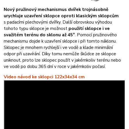
Nový pružinový mechanismus dvířek trojnásobně
urychluje uzavření sklopce oproti klasickým sklopcům
s padacími plechovými dvířky. Další obrovskou výhodou
tohoto typu sklopce je možnost
použití sklopce i ve
svažitém terénu do sklonu až 45°
. Pomocí pružinového
mechanismu dojde k uzavření sklopce i při tomto náklonu.
Sklopec je mnohem rychlejší i ve vodě a klade minimální
odpor při uzavírání. Díky tomu nemůže škůdce ze sklopce
uniknout, proto lze sklopec použít v jakémkoliv terénu nebo
ve vodě po dobu 365 dní v roce v jakémkoliv počasí.
Video návod ke sklopci 122x34x34 cm