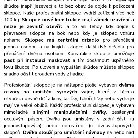
škůdce (např. jezevec) a to bez obav, že dojde k poškození
sklopce. Naše profesionální sklopce vydrží zatížení více než
100 kg.
S
klopce nové konstrukce mají zámek uzavření a
nelze je zevnitř otevřít
, a to ani tehdy, kdy dojde k
převrácení sklopce na bok nebo kdy je sklopec vzhůru
nohama.
Sklopec má centrální držadlo
pro přenášení
jednou osobou a na krajích sklopce další dvě držadla pro
přenášení dvěma osobami. Konstrukce sklopce umožňuje
past při instalaci maskovat
a tím dosáhnout úspěšného
lovu škůdce. Po ulovení a vypuštění škůdce můžete sklopec
snadno očistit proudem vody z hadice.
Profesionální sklopec je na nášlapné ploše vybaven
dvěma
otvory na umístění syrových vajec
, které v těchto
otvorech pevně drží a kuny, lasičky, tchoři, lišky nebo vydra je
mají ve velké oblibě.
Každý profesionální sklopec je vybaven
mimořádně
silnými manipulačními dvířky
, zesílenými
ocelovým pásem. Dvířka jsou umístěny v zadní části (u
jednovstupových) nebo uprostřed (u dvouvstupových)
sklopců.
Dvířka slouží pro umístění návnady
na nebo nad