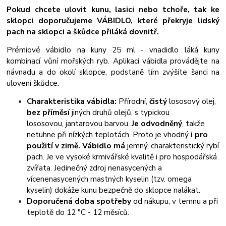
Pokud chcete ulovit kunu, lasici nebo tchoře, tak ke
sklopci doporučujeme VÁBIDLO, které překryje lidský
pach na sklopci a škůdce přiláká dovnitř.
Prémiové vábidlo na kuny 25 ml - vnadidlo láká kuny
kombinací vůní mořských ryb. Aplikaci vábidla provádějte na
návnadu a do okolí sklopce, podstaně tím zvýšíte šanci na
ulovení škůdce.
Charakteristika vábidla:
Přírodní,
čistý
lososový olej,
bez příměsí
jiných druhů olejů, s typickou
lososovou, jantarovou barvou.
Je odvodněný
, takže
netuhne při nízkých teplotách. Proto je vhodný
i pro
použití v zimě. Vábidlo má
jemný, charakteristický rybí
pach. Je ve vysoké krmivářské kvalitě i pro hospodářská
zvířata. Jedinečný zdroj nenasycených a
vícenenasycených mastných kyselin (tzv. omega
kyselin) dokáže kunu bezpečně do sklopce nalákat.
Doporučená doba spotřeby
od nákupu, v temnu a při
teplotě do 12 °C - 12 měsíců.