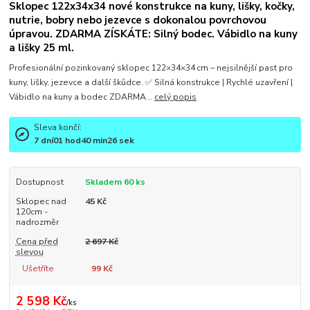
Sklopec 122x34x34 nové konstrukce na kuny, lišky, kočky,
nutrie, bobry nebo jezevce s dokonalou povrchovou
úpravou. ZDARMA ZÍSKÁTE: Silný bodec. Vábidlo na kuny
a lišky 25 ml.
Profesionální pozinkovaný sklopec 122×34×34 cm – nejsilnější past pro
kuny, lišky, jezevce a další škůdce. ✅ Silná konstrukce | Rychlé uzavření |
Vábidlo na kuny a bodec ZDARMA...
celý popis
Sleva končí:
7
dní
01
hod
40
min
25
sek
Dostupnost
Skladem 60 ks
Sklopec nad
45 Kč
120cm -
nadrozměr
Cena před
2 697 Kč
slevou
Ušetříte
99 Kč
2 598 Kč
/
ks