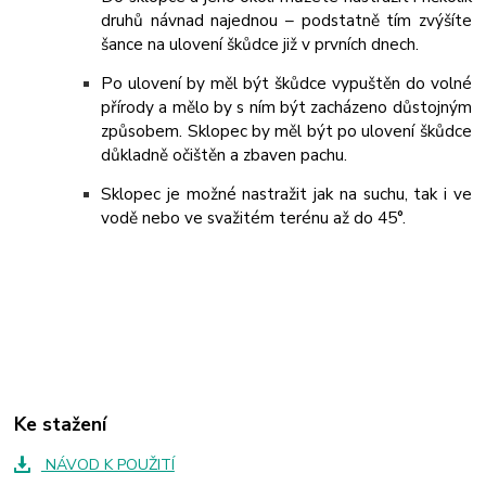
druhů návnad najednou – podstatně tím zvýšíte
šance na ulovení škůdce již v prvních dnech.
Po ulovení by měl být škůdce vypuštěn do volné
přírody a mělo by s ním být zacházeno důstojným
způsobem. Sklopec by měl být po ulovení škůdce
důkladně očištěn a zbaven pachu.
Sklopec je možné nastražit jak na suchu, tak i ve
vodě nebo ve svažitém terénu až do 45°.
Ke stažení
NÁVOD K POUŽITÍ