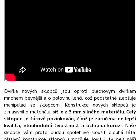
Dvířka nových sklopců jsou oproti plechovým dvířkám
mnohem pevnější a o polovinu lehčí, což podstatně zlepšuje
manipulaci se sklopcem. Konstrukce nových sklopců je
z masivního materiálu,
síť je z 3 mm silného materiálu
.
Celý
sklopec je žárově pozinkován, čímž je zaručena nejlepší
kvalita, dlouhodobá živostnost a ochrana korozi.
Naše
sklopce vám proto budou spolehlivě sloužit dlouhá léta.
Masivní konstrukce sklopců umožňuje lovit i ty nejsilnější