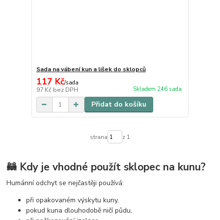
Sada na vábení kun a lišek do sklopců
117 Kč
/
sada
Skladem 246 sada
97 Kč
bez DPH
Přidat do košíku
strana
z 1
🦝 Kdy je vhodné použít sklopec na kunu?
Humánní odchyt se nejčastěji používá:
při opakovaném výskytu kuny,
pokud kuna dlouhodobě ničí půdu,