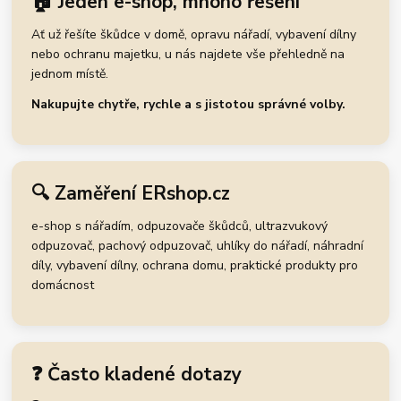
🏠 Jeden e-shop, mnoho řešení
Ať už řešíte škůdce v domě, opravu nářadí, vybavení dílny
nebo ochranu majetku, u nás najdete vše přehledně na
jednom místě.
Nakupujte chytře, rychle a s jistotou správné volby.
🔍 Zaměření ERshop.cz
e-shop s nářadím, odpuzovače škůdců, ultrazvukový
odpuzovač, pachový odpuzovač, uhlíky do nářadí, náhradní
díly, vybavení dílny, ochrana domu, praktické produkty pro
domácnost
❓ Často kladené dotazy