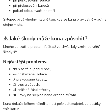
při poškozování izolace,
při překusování kabelů,
pokud odpuzovače nestačí.
Sklopec bývá vhodný hlavně tam, kde se kuna pravidelně vrací na
stejné místo.
⚠️ Jaké škody může kuna způsobit?
Mnoho lidí začne problém řešit až ve chvíli, kdy vzniknou větší
škody 💸.
Nejčastější problémy:
🔊 hlasité dupání v noci,
🧱 poškozená izolace,
⚡ překousané kabely,
💩 trus a zápach,
🪵 zničené části střechy,
🐔 útoky na slepice nebo drobná zvířata.
Kuna dokáže během několika nocí poškodit majetek za desítky
tisíc korun.