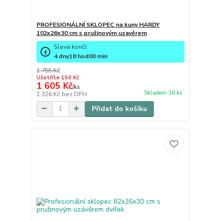
PROFESIONÁLNÍ SKLOPEC na kuny HARDY
102x26x30 cm s pružinovým uzavěrem
Sleva končí:
4
dny
18
hod
00
min
1 755 Kč
Ušetříte 150 Kč
1 605 Kč
/
ks
Skladem 36 ks
1 326 Kč
bez DPH
Přidat do košíku