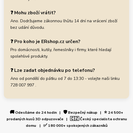
❓ Mohu zboží vrátit?
Ano. Dodržujeme zákonnou lhůtu 14 dní na vrácení zboží
bez udání důvodu.
❓ Pro koho je ERshop.cz určen?
Pro domácnosti, kutily, řemeslníky i firmy, které hledají
spolehlivé produkty.
❓ Lze zadat objednávku po telefonu?
Ano od pondělí do pátku od 7 do 13:30 - volejte naši linku
728 007 997 .
🚚
🛡️
⭐
Odesíláme do 24 hodin |
Bezpečný nákup |
24 500+
🇨🇿
prodaných kusů 3D odpuzovače |
Český specialista ochranu
✅
domu |
180 000+ spokojených zákazníků