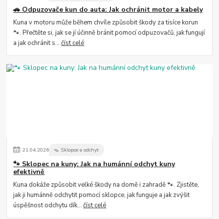
🚗 Odpuzovače kun do auta: Jak ochránit motor a kabely
Kuna v motoru může během chvíle způsobit škody za tisíce korun
🐾. Přečtěte si, jak se jí účinně bránit pomocí odpuzovačů, jak fungují
a jak ochránit s...
číst celé
21
.
04
.
2026
🪤 Sklopce a odchyt
🐾 Sklopec na kuny: Jak na humánní odchyt kuny
efektivně
Kuna dokáže způsobit velké škody na domě i zahradě 🐾. Zjistěte,
jak ji humánně odchytit pomocí sklopce, jak funguje a jak zvýšit
úspěšnost odchytu dík...
číst celé