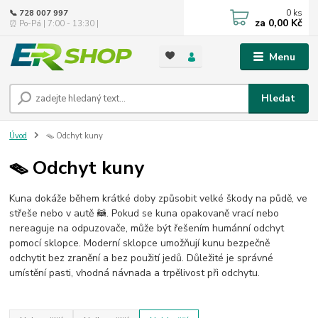
0
ks
📞 728 007 997
za
0,00 Kč
⏰ Po-Pá | 7:00 - 13:30 |
Menu
Hledat
Úvod
🪤 Odchyt kuny
🪤 Odchyt kuny
Kuna dokáže během krátké doby způsobit velké škody na půdě, ve
střeše nebo v autě 🦝. Pokud se kuna opakovaně vrací nebo
nereaguje na odpuzovače, může být řešením humánní odchyt
pomocí sklopce. Moderní sklopce umožňují kunu bezpečně
odchytit bez zranění a bez použití jedů. Důležité je správné
umístění pasti, vhodná návnada a trpělivost při odchytu.