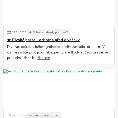
21
.
04
.
2026
🐗 Ochrana zahrady před zvěří
🐗 Divoké prase - ochrana před divočáky
Divočáci dokážou během jediné noci zničit zahradu i úrodu 🐗. V
článku zjistíte, proč jsou nebezpeční, jaké škody způsobují a jak se
proti nim účinně b...
číst celé
21
.
04
.
2026
🚗 Ochrana domu a auta