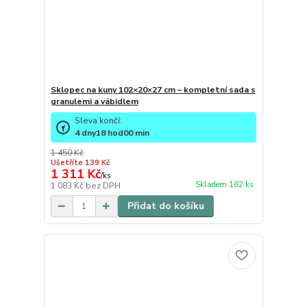
Sklopec na kuny 102×20×27 cm – kompletní sada s
granulemi a vábidlem
Sleva končí:
4
dny
18
hod
00
min
1 450 Kč
Ušetříte 139 Kč
1 311 Kč
/
ks
Skladem 182 ks
1 083 Kč
bez DPH
Přidat do košíku