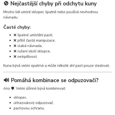
🚫 Nejčastější chyby při odchytu kuny
Mnoho lidí umístí sklopec špatně nebo používá nevhodnou
návnadu.
Časté chyby:
❌ špatné umístění pasti,
❌ příliš častá manipulace,
❌ slabá návnada,
❌ rušení okolí sklopce,
❌ netrpělivost.
Kuna bývá velmi opatrná a může několik dní past pouze sledovat.
🔊 Pomáhá kombinace se odpuzovači?
Ano 🛡️. Velmi účinné bývá kombinovat:
sklopec,
ultrazvukový odpuzovač,
pachovou ochranu.