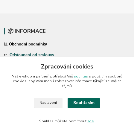
📦 INFORMACE
📊 Obchodní podmínky
↩
Odstoupení od smlouvy
Zpracování cookies
🛠 Reklamační formulář
Náš e-shop a partneři potřebují Váš
souhlas
s použitím souborů
❓Časté dotazy
cookies, aby Vám mohli zobrazovat informace týkající se Vašich
zájmů.
🔐 Ochrana osobních údajů
🚚 PPL-domů / PPL-výdejní místo
Souhlasím
Nastavení
⭐ PRODUKTY
Souhlas můžete odmítnout
zde
.
⚫ Uhlíky do nářadí