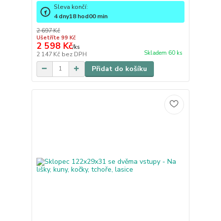
Sleva končí:
4
dny
18
hod
00
min
2 697 Kč
Ušetříte 99 Kč
2 598 Kč
/
ks
Skladem 60 ks
2 147 Kč
bez DPH
Přidat do košíku