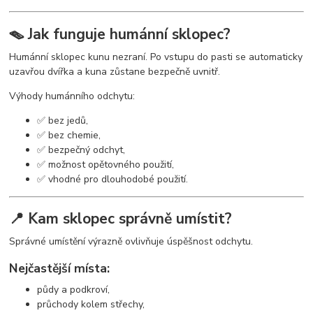
🪤 Jak funguje humánní sklopec?
Humánní sklopec kunu nezraní. Po vstupu do pasti se automaticky
uzavřou dvířka a kuna zůstane bezpečně uvnitř.
Výhody humánního odchytu:
✅ bez jedů,
✅ bez chemie,
✅ bezpečný odchyt,
✅ možnost opětovného použití,
✅ vhodné pro dlouhodobé použití.
📍 Kam sklopec správně umístit?
Správné umístění výrazně ovlivňuje úspěšnost odchytu.
Nejčastější místa:
půdy a podkroví,
průchody kolem střechy,