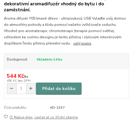
dekorativní aromadifuzér vhodný do bytu i do
zaměstnání.
Aroma difuzér Y05 tmavé dřevo - ultrazvukový, USB Vylaďte svůj domov
do atmosféry pohody a klidu pomocí našeho zvlhčovače vzduchu.
Vhodné pro aromaterapii, chromoterapii (terapie pomocí světla),
vzhledem ke svému designu je tento přístroj i stylovým interiérovým
doplňkem.Tento přístroj přemění vodu...
celý popis
Dostupnost
Skladem 14 ks
544 Kč
/
ks
450 Kč
bez DPH
Přidat do košíku
Číslo produktu:
AD-2157
🕒 Nakup dnes, zaplať až za 30 dní zdarma