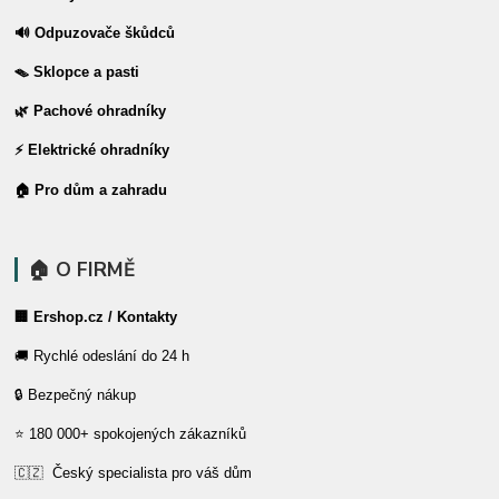
🔊 Odpuzovače škůdců
🪤 Sklopce a pasti
🌿 Pachové ohradníky
⚡ Elektrické ohradníky
🏠 Pro dům a zahradu
🏠 O FIRMĚ
🏢 Ershop.cz / Kontakty
🚚 Rychlé odeslání do 24 h
🔒 Bezpečný nákup
⭐ 180 000+ spokojených zákazníků
🇨🇿 Český specialista pro váš dům