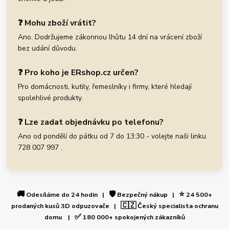
❓ Mohu zboží vrátit?
Ano. Dodržujeme zákonnou lhůtu 14 dní na vrácení zboží
bez udání důvodu.
❓ Pro koho je ERshop.cz určen?
Pro domácnosti, kutily, řemeslníky i firmy, které hledají
spolehlivé produkty.
❓ Lze zadat objednávku po telefonu?
Ano od pondělí do pátku od 7 do 13:30 - volejte naši linku
728 007 997 .
🚚
🛡️
⭐
Odesíláme do 24 hodin |
Bezpečný nákup |
24 500+
🇨🇿
prodaných kusů 3D odpuzovače |
Český specialista ochranu
✅
domu |
180 000+ spokojených zákazníků