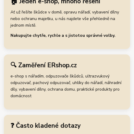
🏠 Jeden e-shop, mnoho řešení
Ať už řešíte škůdce v domě, opravu nářadí, vybavení dílny
nebo ochranu majetku, u nás najdete vše přehledně na
jednom místě.
Nakupujte chytře, rychle a s jistotou správné volby.
🔍 Zaměření ERshop.cz
e-shop s nářadím, odpuzovače škůdců, ultrazvukový
odpuzovač, pachový odpuzovač, uhlíky do nářadí, náhradní
díly, vybavení dílny, ochrana domu, praktické produkty pro
domácnost
❓ Často kladené dotazy