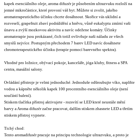
kapek esenciálního oleje, aroma difuzér je působením ultrazvuku rozloží na
jemné mikročástice, které provoní váš byt. Můžete si zvolit, jakého
aromaterapeutického účinku chcete dosáhnout. Skořice vás uklidní a
rozveselí, grapefruit zbaví podráždění a hněvu, vůně eukalyptu zmírní vaši
únavu a zvýší mozkovou aktivitu a navíc odežene komáry. Účinky
aromaterapie jsou prokázané, čich totiž ovlivňuje naši náladu ze všech
smyslů nejvíce. Postupným přechodem 7 barev LED navíc dosáhnete
chromoterapeutického účinku (terapie pomocí barevného spektra).
Vhodné pro ložnice, obývací pokoje, kanceláře, jóga kluby, fitness a SPA
centra, masážní salony.
Ovládání přístroje je velmi jednoduché. Jednoduše odšroubujte víko, naplňte
vodou a kápněte několik kapek 100 procentního esenciálního oleje (není
součástí balení).
Stiskem tlačítka přístroj aktivujete - rozsvítí se LED které neustále mění
barvy a Aroma difuzér začne pracovat, dalším stiskem zhasnete LED a třetím
stiskem přístroj vypnete.
Tichý chod:
Tento aromadifusér pracuje na principu technologie ultrazvuku, a proto je