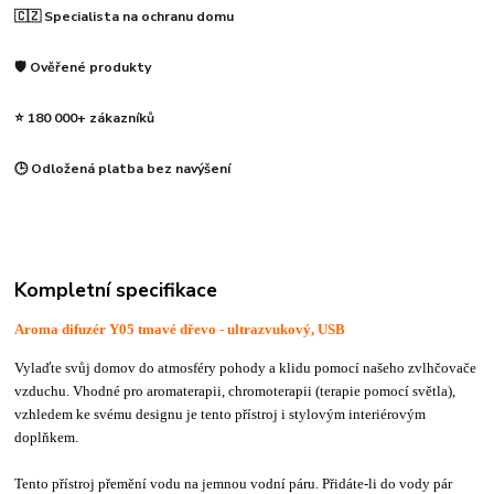
🇨🇿 Specialista na ochranu domu
🛡️ Ověřené produkty
⭐ 180 000+ zákazníků
🕒 Odložená platba bez navýšení
Kompletní specifikace
Aroma difuzér Y05 tmavé dřevo - ultrazvukový, USB
Vylaďte svůj domov do atmosféry pohody a klidu pomocí našeho zvlhčovače
vzduchu. Vhodné pro aromaterapii, chromoterapii (terapie pomocí světla),
vzhledem ke svému designu je tento přístroj i stylovým interiérovým
doplňkem.
Tento přístroj přemění vodu na jemnou vodní páru. Přidáte-li do vody pár