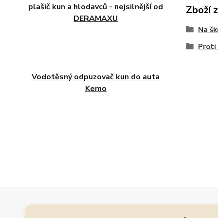
plašič kun a hlodavců - nejsilnější od
Zboží 
DERAMAXU
Na š
Proti
Vodotěsný odpuzovač kun do auta
Kemo