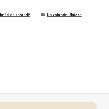
limáci na zahradě
Na zahradní škůdce