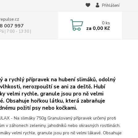
Přihlášení
repulse.cz
0
ks
28 007 997
za
0,00 Kč
á | 7:00 - 13:30 |
ý a rychlý přípravek na hubení slimáků, odolný
 vlhkosti, nerozpouští se ani za deště. Hubí
ky velmi rychle, granule jsou pro ně velmi
é. Obsahuje hořkou látku, která zabraňuje
nému požití psy nebo kočkami.
AX - Na slimáky 750g Granulovaný přípravek určený proti
ům v záhonech zeleniny, jahodníků nebo okrasných rostlinách.
limáky velmi rychle, granule jsou pro ně velmi lákavé. Obsahuje