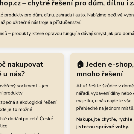
hop.cz – chytré řešení pro dům, dílnu i 
 produkty pro dům, dílnu, zahradu i auto. Nabízíme pečlivě vybr
až po užitečné nástroje a příslušenství.
ů – produkty, které opravdu fungují a dávají smysl jak pro domácí
oč nakupovat
🏠 Jeden e-shop,
 u nás?
mnoho řešení
rověřený sortiment – jen
Ať už řešíte škůdce v domě
ní produkty
nářadí, vybavení dílny nebo
majetku, u nás najdete vše
zpečná a ekologická řešení
přehledně na jednom místě
kde je to možné
hlé dodání po celé České
Nakupujte chytře, rychle 
lice
jistotou správné volby.