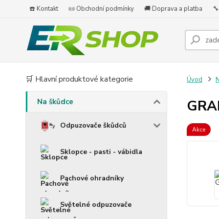
☎️ Kontakt
📜 Obchodní podmínky
🚚 Doprava a platba
🔧
🛒 Hlavní produktové kategorie
Úvod
N
Na škůdce
GRAN
Odpuzovače škůdců
Akce
Sklopce - pasti - vábidla
Pachové ohradníky
Světelné odpuzovače