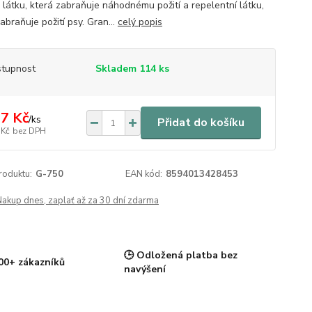
 látku, která zabraňuje náhodnému požití a repelentní látku,
abraňuje požití psy. Gran...
celý popis
tupnost
Skladem 114 ks
7 Kč
/
ks
Přidat do košíku
 Kč
bez DPH
roduktu:
G-750
EAN kód:
8594013428453
Nakup dnes, zaplať až za 30 dní zdarma
🕒 Odložená platba bez
00+ zákazníků
navýšení