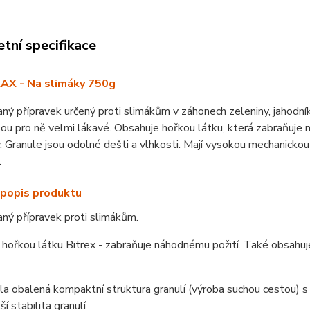
tní specifikace
X - Na slimáky 750g
ný přípravek určený proti slimákům v záhonech zeleniny, jahodník
sou pro ně velmi lákavé. Obsahuje hořkou látku, která zabraňuje 
y. Granule jsou odolné dešti a vlhkosti. Mají vysokou mechanicko
.
 popis produktu
ný přípravek proti slimákům.
hořkou látku Bitrex - zabraňuje náhodnému požití. Také obsahuje
la obalená kompaktní struktura granulí (výroba suchou cestou) 
ší stabilita granulí