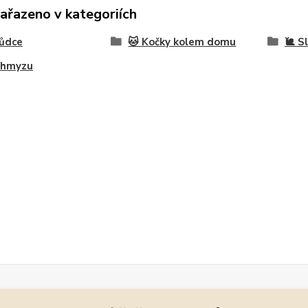
zařazeno v kategoriích
kůdce
🐱 Kočky kolem domu
🐌 S
 hmyzu