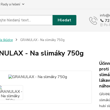
 Rady a řešení
info@
Hledat
📞 7
⏰ Po-P
a škůdce
GRANULAX - Na slimáky 750g
ULAX - Na slimáky 750g
Účinn
proti
slimá
lákav
náhod
GRANUL
slimák
hubí s