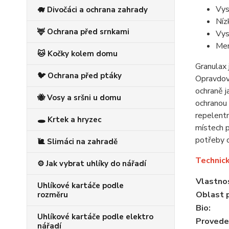
Vys
🐗 Divočáci a ochrana zahrady
Níz
🦌 Ochrana před srnkami
Vys
Men
🐱 Kočky kolem domu
Granulax 
🐦 Ochrana před ptáky
Opravdová
ochraně j
🐝 Vosy a sršni u domu
ochranou 
repelentn
🕳️ Krtek a hryzec
místech p
potřeby o
🐌 Slimáci na zahradě
Technick
⚙️ Jak vybrat uhlíky do nářadí
Vlastno
Uhlíkové kartáče podle
Oblast p
rozměru
Bio:
Uhlíkové kartáče podle elektro
Provede
nářadí