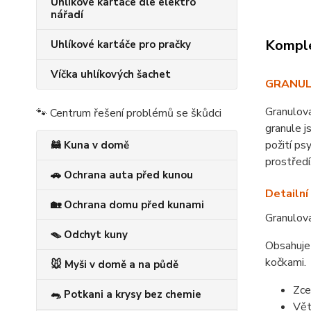
Uhlíkové kartáče dle elektro
nářadí
Komple
Uhlíkové kartáče pro pračky
Víčka uhlíkových šachet
GRANULA
Granulova
🐾 Centrum řešení problémů se škůdci
granule j
požití ps
🦝 Kuna v domě
prostředí
🚗 Ochrana auta před kunou
Detailní
🏡 Ochrana domu před kunami
Granulova
🪤 Odchyt kuny
Obsahuje 
kočkami.
🐭 Myši v domě a na půdě
Zce
🐀 Potkani a krysy bez chemie
Vět