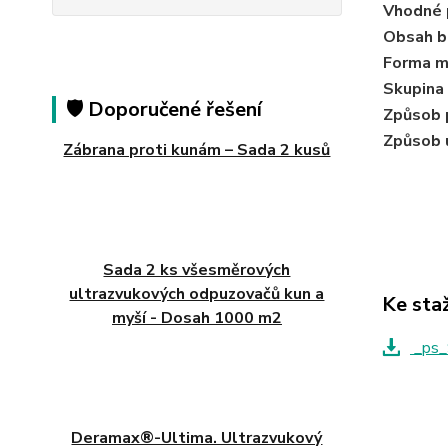
Vhodné 
Obsah b
Forma m
Skupina 
🛡️ Doporučené řešení
Způsob p
Způsob 
Zábrana proti kunám – Sada 2 kusů
Sada 2 ks všesměrových
ultrazvukových odpuzovačů kun a
Ke sta
myší - Dosah 1000 m2
_ps_
Deramax®-Ultima. Ultrazvukový