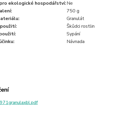
pro ekologické hospodářství:
Ne
alení:
750 g
ateriálu:
Granulát
použití:
Škůdci rostlin
oužití:
Sypání
účinku:
Návnada
žení
971granulaxbl.pdf