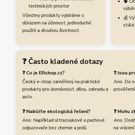
🧠 Od
technických prostor
výběr
Všechny produkty vybíráme s
💰 Vý
důrazem na účinnost, jednoduché
stálé
použití a dlouhou životnost.
❓ Často kladené dotazy
❓ Co je ERshop.cz?
❓ Jsou p
Český e-shop zaměřený na praktické
Ano. Do n
produkty pro domácnost, dílnu, zahradu a
prověřené
auto.
❓ Nabízíte ekologická řešení?
❓ Mohu zb
Ano. Například ultrazvukové a pachové
Ano. Dodr
odpuzovače bez chemie a jedů.
na vrácení