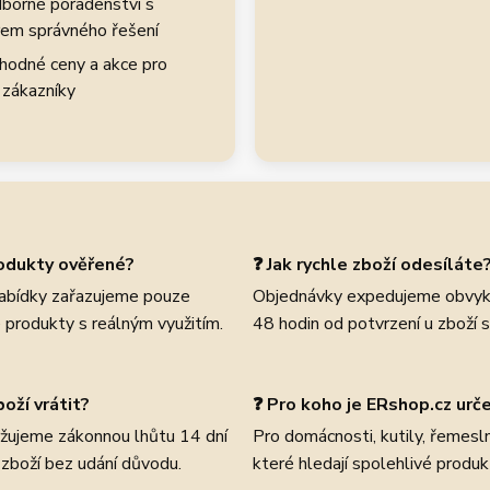
borné poradenství s
em správného řešení
hodné ceny a akce pro
 zákazníky
rodukty ověřené?
❓ Jak rychle zboží odesíláte
abídky zařazujeme pouze
Objednávky expedujeme obvyk
 produkty s reálným využitím.
48 hodin od potvrzení u zboží 
oží vrátit?
❓ Pro koho je ERshop.cz urč
žujeme zákonnou lhůtu 14 dní
Pro domácnosti, kutily, řemeslní
 zboží bez udání důvodu.
které hledají spolehlivé produk