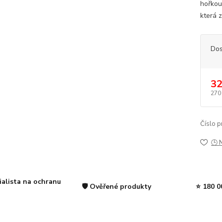
hořkou
která z
Dos
32
270
Číslo p
🕒 
ialista na ochranu
🛡️ Ověřené produkty
⭐ 180 0