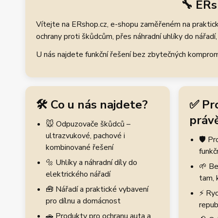
🔧 ERs
Vítejte na ERshop.cz, e-shopu zaměřeném na praktické
ochrany proti škůdcům, přes náhradní uhlíky do nářadí, 
U nás najdete funkční řešení bez zbytečných kompromis
🛠️ Co u nás najdete?
✅ Pr
právě
🐭 Odpuzovače škůdců –
ultrazvukové, pachové i
🛡️ P
kombinované řešení
funkč
🔩 Uhlíky a náhradní díly do
🌱 Be
elektrického nářadí
tam, 
🧰 Nářadí a praktické vybavení
⚡ Ryc
pro dílnu a domácnost
repub
🚗 Produkty pro ochranu auta a