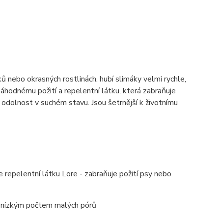
ů nebo okrasných rostlinách. hubí slimáky velmi rychle,
náhodnému požití a repelentní látku, která zabraňuje
u odolnost v suchém stavu. Jsou šetrnější k životnímu
 repelentní látku Lore - zabraňuje požití psy nebo
s nízkým počtem malých pórů