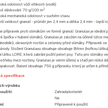
oká odolnost vůči vlhkosti (vodě)
2
ké dávkování: 70 g/100 m
oká mechanická odolnost v suchém stavu
ší velikost granulí - průměr jen 2,4 mm a délka 2,4 mm - lepší ro
je přípravek proti slimákům ve formě granulí. Granulax je ideální 
 špička v hubení slimáků. Granulax je založen na účinné látce m
ahodníků, okrasných rostlin a zeleniny před slimáky. Přípravek se 
úrody. Složení Granulaxu obsahuje obsahuje Bitrex (hořkou látku),
í látku LORE, která zabrání požití pelet psy. Tato pro slimáky v
otřeby mezi rostliny. Granulax je velmi účinný a stačí jen nízká 
pakovat. Balení obsahuje 750 g přípravku, který je určen k přímé
á specifikace
sti výrobku
oužití:
Zahrada/exteriér
Ne
ní:
Připravené k použití