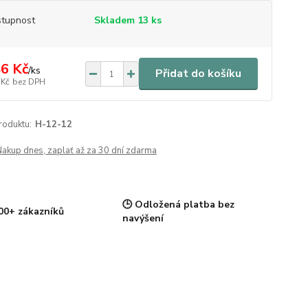
tupnost
Skladem 13 ks
6 Kč
/
ks
Přidat do košíku
 Kč
bez DPH
roduktu:
H-12-12
Nakup dnes, zaplať až za 30 dní zdarma
🕒 Odložená platba bez
00+ zákazníků
navýšení