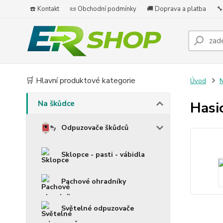
☎️ Kontakt
📜 Obchodní podmínky
🚚 Doprava a platba
🔧
🛒 Hlavní produktové kategorie
Úvod
N
Na škůdce
Hasic
Odpuzovače škůdců
Sklopce - pasti - vábidla
Pachové ohradníky
Světelné odpuzovače