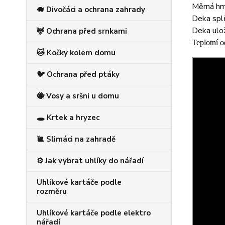
Měrná hm
🐗 Divočáci a ochrana zahrady
Deka sp
Deka ulo
🦌 Ochrana před srnkami
Teplotní 
🐱 Kočky kolem domu
🐦 Ochrana před ptáky
🐝 Vosy a sršni u domu
🕳️ Krtek a hryzec
🐌 Slimáci na zahradě
⚙️ Jak vybrat uhlíky do nářadí
Uhlíkové kartáče podle
rozměru
Uhlíkové kartáče podle elektro
nářadí