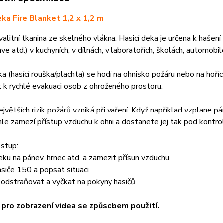
eka Fire Blanket 1,2 x 1,2 m
alitní tkanina ze skelného vlákna. Hasicí deka je určena k hašení v
ve atd.) v kuchyních, v dílnách, v laboratořích, školách, automobile
ka (hasící rouška/plachta) se hodí na ohnisko požáru nebo na hoří
t k rychlé evakuaci osob z ohroženého prostoru.
ejvětších rizik požárů vzniká při vaření. Když například vzplane p
hle zamezí přístup vzduchu k ohni a dostanete jej tak pod kontrolu
ostup:
eku na pánev, hrnec atd. a zamezit přísun vzduchu
asiče 150 a popsat situaci
eodstraňovat a vyčkat na pokyny hasičů
 pro zobrazení videa se způsobem použití.