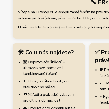
🔧 ERs
Vítejte na ERshop.cz, e-shopu zaměřeném na praktické
ochrany proti škůdcům, přes náhradní uhlíky do nářadí, 
U nás najdete funkční řešení bez zbytečných kompromis
🛠️ Co u nás najdete?
✅ Pr
právě
🐭 Odpuzovače škůdců –
ultrazvukové, pachové i
🛡️ P
kombinované řešení
funkč
🔩 Uhlíky a náhradní díly do
🌱 Be
elektrického nářadí
tam, 
🧰 Nářadí a praktické vybavení
⚡ Ryc
pro dílnu a domácnost
repub
🚗 Produkty pro ochranu auta a