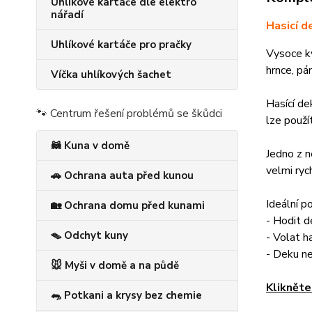
Uhlíkové kartáče dle elektro
nářadí
Hasicí d
Uhlíkové kartáče pro pračky
Vysoce kv
hrnce, pán
Víčka uhlíkových šachet
Hasící de
🐾 Centrum řešení problémů se škůdci
lze použí
🦝 Kuna v domě
Jedno z n
velmi ryc
🚗 Ochrana auta před kunou
Ideální p
🏡 Ochrana domu před kunami
- Hodit d
🪤 Odchyt kuny
- Volat h
- Deku n
🐭 Myši v domě a na půdě
Klikněte
🐀 Potkani a krysy bez chemie