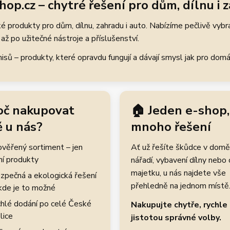
hop.cz – chytré řešení pro dům, dílnu i 
 produkty pro dům, dílnu, zahradu i auto. Nabízíme pečlivě vybr
až po užitečné nástroje a příslušenství.
ů – produkty, které opravdu fungují a dávají smysl jak pro domácí
oč nakupovat
🏠 Jeden e-shop,
 u nás?
mnoho řešení
rověřený sortiment – jen
Ať už řešíte škůdce v domě
ní produkty
nářadí, vybavení dílny nebo
majetku, u nás najdete vše
zpečná a ekologická řešení
přehledně na jednom místě
kde je to možné
hlé dodání po celé České
Nakupujte chytře, rychle 
lice
jistotou správné volby.