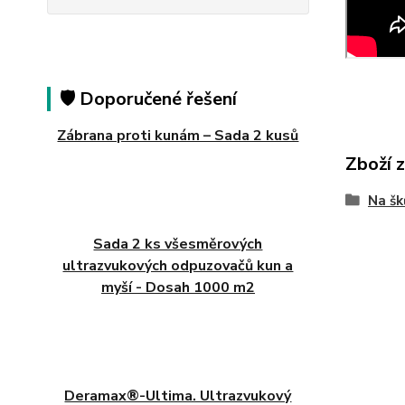
🛡️ Doporučené řešení
Zábrana proti kunám – Sada 2 kusů
Zboží 
Na š
Sada 2 ks všesměrových
ultrazvukových odpuzovačů kun a
myší - Dosah 1000 m2
Deramax®-Ultima. Ultrazvukový