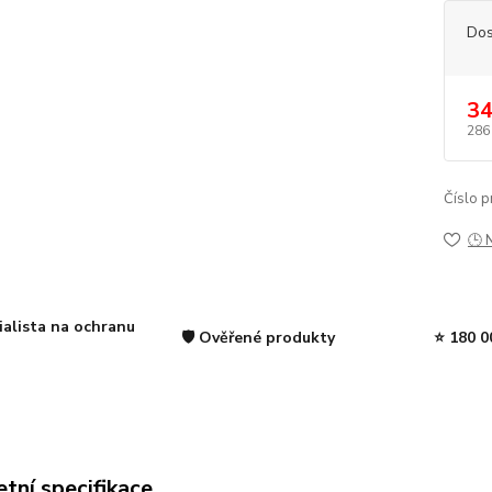
Dos
34
286
Číslo p
🕒 
ialista na ochranu
🛡️ Ověřené produkty
⭐ 180 0
tní specifikace