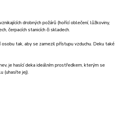
znikajících drobných požárů (hořící oblečení, lůžkoviny,
ch, čerpacích stanicích či skladech.
cí osobu tak, aby se zamezil přístupu vzduchu. Deku také
ánev, je hasící deka ideálním prostředkem, kterým se
 (uhasíte jej).