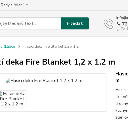
 Rady a řešení
info@
Hledat
📞 7
⏰ Po-P
a škůdce
Hasicí deka Fire Blanket 1,2 x 1,2 m
í deka Fire Blanket 1,2 x 1,2 m
Hasic
m
Hasicí 
skelné
drobnýc
kuchyní
stanicí