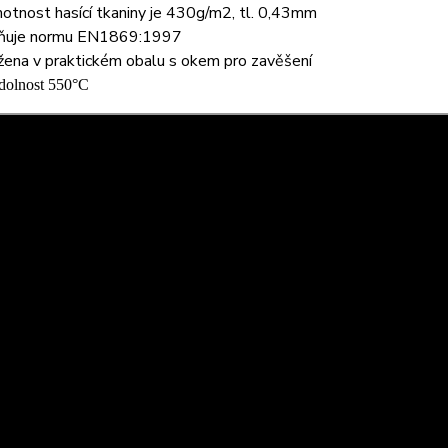
otnost hasící tkaniny je 430g/m2, tl. 0,43mm
lňuje normu EN1869:1997
žena v praktickém obalu s okem pro zavěšení
odolnost 550°C