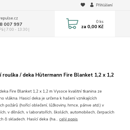
Přihlášení
repulse.cz
0
ks
28 007 997
za
0,00 Kč
á | 7:00 - 13:30 |
í rouška / deka Hütermann Fire Blanket 1,2 x 1,2
deka Fire Blanket 1,2 x 1,2 m Vysoce kvalitní tkanina ze
ho vlákna. Hasicí deka je určena k hašení vznikajících
h požárů (hořící oblečení, lůžkoviny, hrnce, pánve atd.) v
ch, v dílnách, v laboratořích, školách, automobilech, čerpacích
ch či skladech. Hasící deka (ha...
celý popis