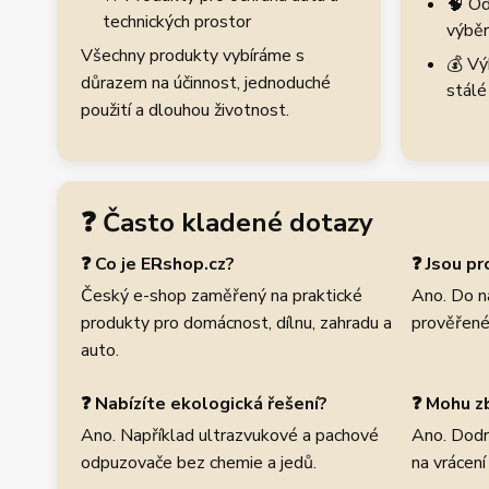
🧠 Od
technických prostor
výběr
Všechny produkty vybíráme s
💰 Vý
důrazem na účinnost, jednoduché
stálé
použití a dlouhou životnost.
❓ Často kladené dotazy
❓ Co je ERshop.cz?
❓ Jsou p
Český e-shop zaměřený na praktické
Ano. Do n
produkty pro domácnost, dílnu, zahradu a
prověřené
auto.
❓ Nabízíte ekologická řešení?
❓ Mohu zb
Ano. Například ultrazvukové a pachové
Ano. Dodr
odpuzovače bez chemie a jedů.
na vrácení