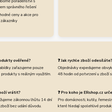
borné poradenství s
em správného řešení
hodné ceny a akce pro
 zákazníky
rodukty ověřené?
❓ Jak rychle zboží odesíláte
abídky zařazujeme pouze
Objednávky expedujeme obvyk
 produkty s reálným využitím.
48 hodin od potvrzení u zboží 
oží vrátit?
❓ Pro koho je ERshop.cz urč
žujeme zákonnou lhůtu 14 dní
Pro domácnosti, kutily, řemeslní
 zboží bez udání důvodu.
které hledají spolehlivé produk