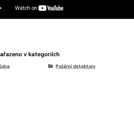
zařazeno v kategoriích
kůdce
Požární detektory