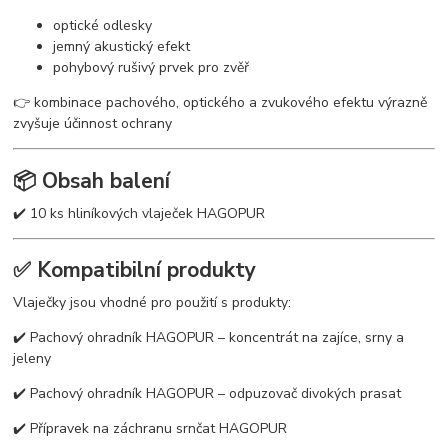
optické odlesky
jemný akustický efekt
pohybový rušivý prvek pro zvěř
👉 kombinace pachového, optického a zvukového efektu výrazně
zvyšuje účinnost ochrany
📦 Obsah balení
✔️ 10 ks hliníkových vlaječek HAGOPUR
✅ Kompatibilní produkty
Vlaječky jsou vhodné pro použití s produkty:
✔️ Pachový ohradník HAGOPUR – koncentrát na zajíce, srny a
jeleny
✔️ Pachový ohradník HAGOPUR – odpuzovač divokých prasat
✔️ Přípravek na záchranu srnčat HAGOPUR