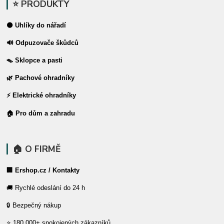
⭐ PRODUKTY
⚫ Uhlíky do nářadí
🔊 Odpuzovače škůdců
🪤 Sklopce a pasti
🌿 Pachové ohradníky
⚡ Elektrické ohradníky
🏠 Pro dům a zahradu
🏠 O FIRMĚ
🏢 Ershop.cz / Kontakty
🚚 Rychlé odeslání do 24 h
🔒 Bezpečný nákup
⭐ 180 000+ spokojených zákazníků