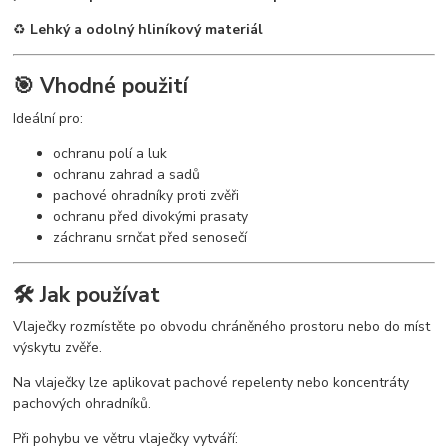
♻️
Lehký a odolný hliníkový materiál
🎯 Vhodné použití
Ideální pro:
ochranu polí a luk
ochranu zahrad a sadů
pachové ohradníky proti zvěři
ochranu před divokými prasaty
záchranu srnčat před senosečí
🛠 Jak používat
Vlaječky rozmístěte po obvodu chráněného prostoru nebo do míst
výskytu zvěře.
Na vlaječky lze aplikovat pachové repelenty nebo koncentráty
pachových ohradníků.
Při pohybu ve větru vlaječky vytváří: