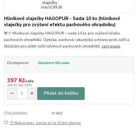
Hliníkové vlaječky HAGOPUR - Sada 10 ks (hliníkové
vlaječky pro zvýšení efektu pachového ohradníku)
🦌🚩 Hliníkové vlaječky HAGOPUR – sada 10 ks pro zvýšení účinku
pachových ohradníků. Optická, pachová i akustická ochrana proti zvěři a
škůdcům pro ještě vyšší účinnost pachových ohradníků.
celý popis
Dostupnost
Skladem 58 sada
397 Kč
/
sada
328 Kč
bez DPH
Přidat do košíku
Číslo produktu:
H-ALV
🕒 Nakup dnes, zaplať až za 30 dní zdarma