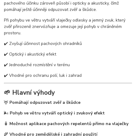
pachového účinku zároveň působí i opticky a akusticky, čímž
pomáhají ještě účinněji odpuzovat zvěř a škůdce.
Při pohybu ve větru vytváří vlaječky odlesky a jemný zvuk, který
zvěř přirozeně znervózňuje a omezuje její pohyb v chráněném
prostoru.
✔️ Zvyšují účinnost pachových ohradníků
✔️ Optický i akustický efekt
✔️ Jednoduché rozmístění v terénu
✔️ Vhodné pro ochranu polí, luk i zahrad
🌱 Hlavní výhody
🦌
Pomáhají odpuzovat zvěř a škůdce
🌬️
Pohyb ve větru vytváří optický i zvukový efekt
🧴
Možnost aplikace pachových repelentů přímo na vlaječky
🌾
Vhodné pro zemědělské i zahradní použití