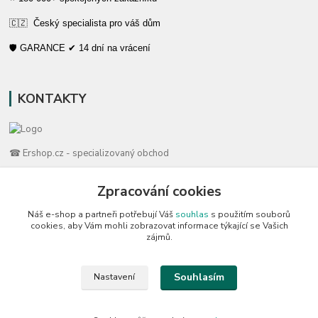
🇨🇿 Český specialista pro váš dům
🛡️ GARANCE ✔ 14 dní na vrácení
KONTAKTY
☎ Ershop.cz - specializovaný obchod
🛡️ Zákaznická podpora
Zpracování cookies
📞 728 007 997
Náš e-shop a partneři potřebují Váš
souhlas
s použitím souborů
⏰ Po-Pá | 7:00 - 13:30 |
cookies, aby Vám mohli zobrazovat informace týkající se Vašich
zájmů.
info@repulse.cz
Souhlasím
Nastavení