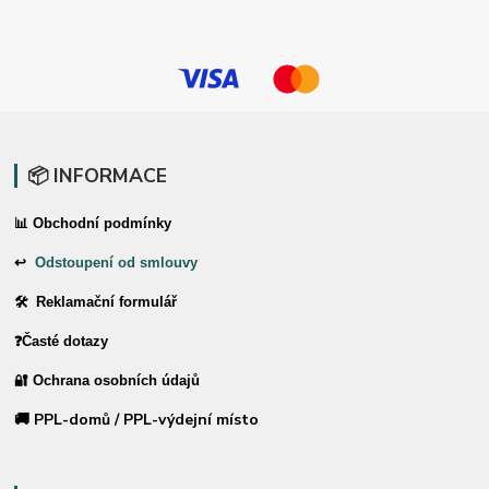
📦 INFORMACE
📊 Obchodní podmínky
↩
Odstoupení od smlouvy
🛠 Reklamační formulář
❓Časté dotazy
🔐 Ochrana osobních údajů
🚚 PPL-domů / PPL-výdejní místo