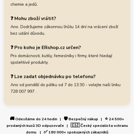
chemie a jedů.
❓ Mohu zboží vrátit?
Ano. Dodržujeme zákonnou lhůtu 14 dní na vrácení zboží
bez udání důvodu.
❓ Pro koho je ERshop.cz určen?
Pro domácnosti, kutily, řemeslníky i firmy, které hledají
spolehlivé produkty.
❓ Lze zadat objednávku po telefonu?
Ano od pondělí do pátku od 7 do 13:30 - volejte naši linku
728 007 997 .
🚚
🛡️
⭐
Odesíláme do 24 hodin |
Bezpečný nákup |
24 500+
🇨🇿
prodaných kusů 3D odpuzovače |
Český specialista ochranu
✅
domu |
180 000+ spokojených zákazníků