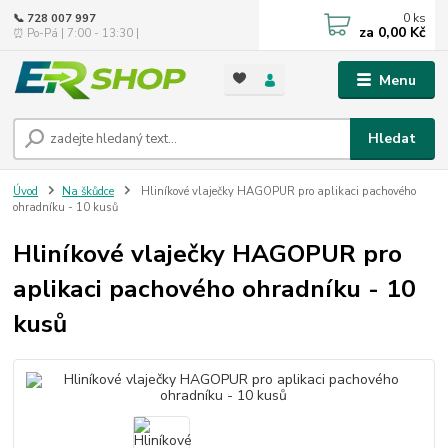
0
ks
📞 728 007 997
za
0,00 Kč
⏰ Po-Pá | 7:00 - 13:30 |
Menu
Hledat
Úvod
Na škůdce
Hliníkové vlaječky HAGOPUR pro aplikaci pachového
ohradníku - 10 kusů
Hliníkové vlaječky HAGOPUR pro
aplikaci pachového ohradníku - 10
kusů