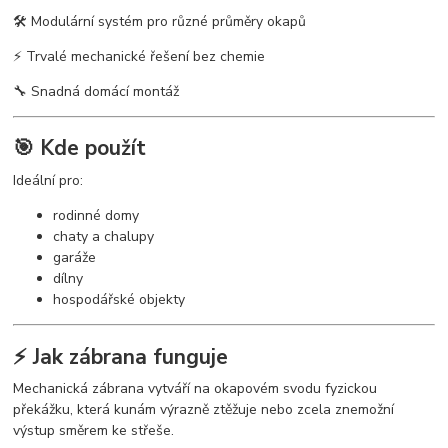
🛠️ Modulární systém pro různé průměry okapů
⚡ Trvalé mechanické řešení bez chemie
🔧 Snadná domácí montáž
🎯 Kde použít
Ideální pro:
rodinné domy
chaty a chalupy
garáže
dílny
hospodářské objekty
⚡ Jak zábrana funguje
Mechanická zábrana vytváří na okapovém svodu fyzickou
překážku, která kunám výrazně ztěžuje nebo zcela znemožní
výstup směrem ke střeše.