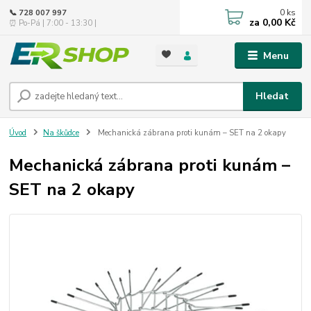
0
ks
📞 728 007 997
za
0,00 Kč
⏰ Po-Pá | 7:00 - 13:30 |
Menu
Hledat
Úvod
Na škůdce
Mechanická zábrana proti kunám – SET na 2 okapy
Mechanická zábrana proti kunám –
SET na 2 okapy