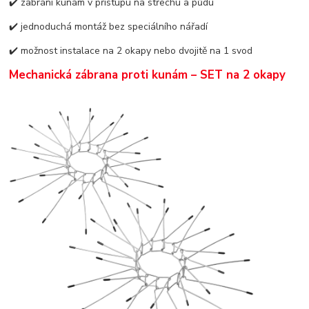
✔️ zabrání kunám v přístupu na střechu a půdu
✔️ jednoduchá montáž bez speciálního nářadí
✔️ možnost instalace na 2 okapy nebo dvojitě na 1 svod
Mechanická zábrana proti kunám – SET na 2 okapy