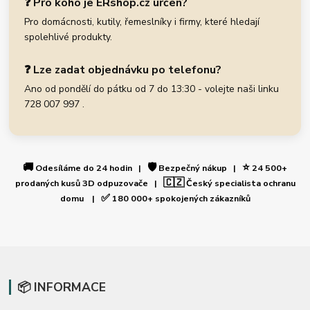
❓ Pro koho je ERshop.cz určen?
Pro domácnosti, kutily, řemeslníky i firmy, které hledají
spolehlivé produkty.
❓ Lze zadat objednávku po telefonu?
Ano od pondělí do pátku od 7 do 13:30 - volejte naši linku
728 007 997 .
🚚
🛡️
⭐
Odesíláme do 24 hodin |
Bezpečný nákup |
24 500+
🇨🇿
prodaných kusů 3D odpuzovače |
Český specialista ochranu
✅
domu |
180 000+ spokojených zákazníků
📦 INFORMACE