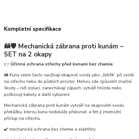
Kompletní specifikace
🦝🛡️
Mechanická zábrana proti kunám –
SET na 2 okapy
👉
Účinná ochrana střechy před kunami bez chemie
🦝 Kuny velmi často využívají okapové svody jako „žebřík“ při cestě
na střechu nebo do půdních prostor. Mohou zde způsobit značné
škody – ničí izolaci, zanechávají zápach, vytváří hnízda nebo
poškozují kabely a další vybavení.
Mechanická zábrana proti kunám vytváří na okapovém svodu
překážku, kterou kuna nedokáže překonat, a tím jí znemožní
přístup na střechu.
✔️ mechanická ochrana bez chemie a elektřiny