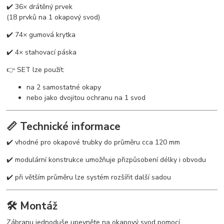
✔️ 36× drátěný prvek
(18 prvků na 1 okapový svod)
✔️ 74× gumová krytka
✔️ 4× stahovací páska
👉 SET lze použít:
na 2 samostatné okapy
nebo jako dvojitou ochranu na 1 svod
📏 Technické informace
✔️ vhodné pro okapové trubky do průměru cca 120 mm
✔️ modulární konstrukce umožňuje přizpůsobení délky i obvodu
✔️ při větším průměru lze systém rozšířit další sadou
🛠️ Montáž
Zábranu jednoduše upevněte na okapový svod pomocí