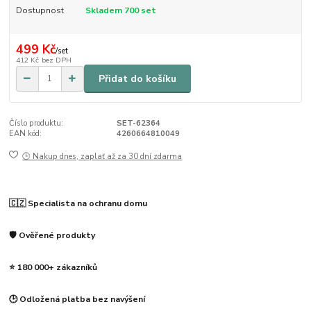
Dostupnost
Skladem 700 set
499 Kč
/
set
412 Kč
bez DPH
Přidat do košíku
Číslo produktu:
SET-62364
EAN kód:
4260664810049
🕒 Nakup dnes, zaplať až za 30 dní zdarma
🇨🇿 Specialista na ochranu domu
🛡️ Ověřené produkty
⭐ 180 000+ zákazníků
🕒 Odložená platba bez navýšení