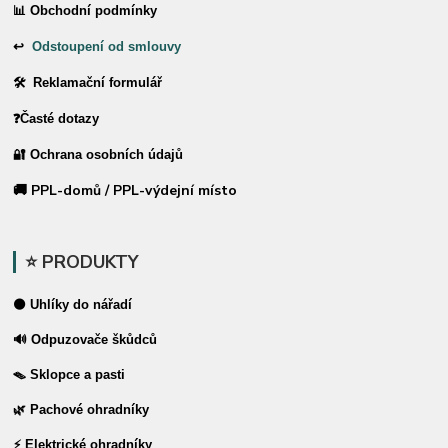
📊 Obchodní podmínky
↩
Odstoupení od smlouvy
🛠 Reklamační formulář
❓Časté dotazy
🔐 Ochrana osobních údajů
🚚 PPL-domů / PPL-výdejní místo
⭐ PRODUKTY
⚫ Uhlíky do nářadí
🔊 Odpuzovače škůdců
🪤 Sklopce a pasti
🌿 Pachové ohradníky
⚡ Elektrické ohradníky