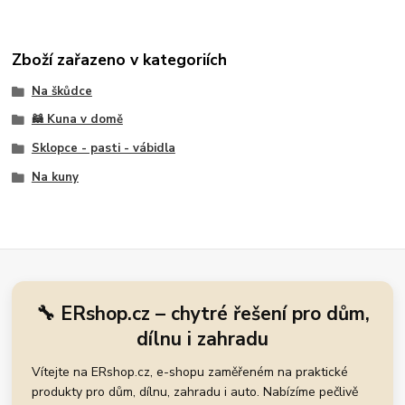
Zboží zařazeno v kategoriích
Na škůdce
🦝 Kuna v domě
Sklopce - pasti - vábidla
Na kuny
🔧 ERshop.cz – chytré řešení pro dům,
dílnu i zahradu
Vítejte na ERshop.cz, e-shopu zaměřeném na praktické
produkty pro dům, dílnu, zahradu i auto. Nabízíme pečlivě