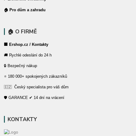
🏠 Pro dům a zahradu
🏠 O FIRMĚ
🏢 Ershop.cz / Kontakty
🚚 Rychlé odeslání do 24 h
🔒 Bezpečný nákup
⭐ 180 000+ spokojených zákazníků
🇨🇿 Český specialista pro váš dům
🛡️ GARANCE ✔ 14 dní na vrácení
KONTAKTY