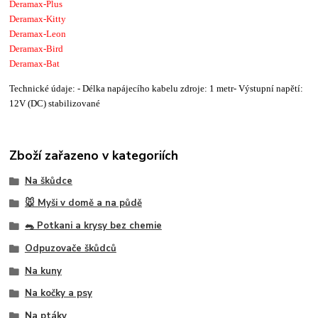
Deramax-Plus
Deramax-Kitty
Deramax-Leon
Deramax-Bird
Deramax-Bat
Technické údaje: - Délka napájecího kabelu zdroje: 1 metr- Výstupní napětí:
12V (DC) stabilizované
Zboží zařazeno v kategoriích
Na škůdce
🐭 Myši v domě a na půdě
🐀 Potkani a krysy bez chemie
Odpuzovače škůdců
Na kuny
Na kočky a psy
Na ptáky