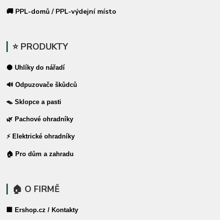
🚚 PPL-domů / PPL-výdejní místo
⭐ PRODUKTY
⚫ Uhlíky do nářadí
🔊 Odpuzovače škůdců
🪤 Sklopce a pasti
🌿 Pachové ohradníky
⚡ Elektrické ohradníky
🏠 Pro dům a zahradu
🏠 O FIRMĚ
🏢 Ershop.cz / Kontakty