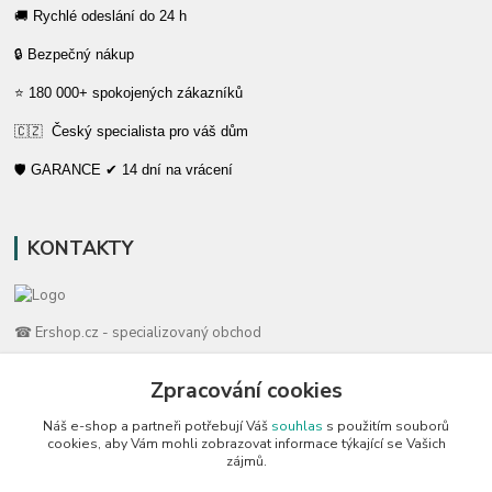
🚚 Rychlé odeslání do 24 h
🔒 Bezpečný nákup
⭐ 180 000+ spokojených zákazníků
🇨🇿 Český specialista pro váš dům
🛡️ GARANCE ✔ 14 dní na vrácení
KONTAKTY
☎ Ershop.cz - specializovaný obchod
🛡️ Zákaznická podpora
Zpracování cookies
📞 728 007 997
Náš e-shop a partneři potřebují Váš
souhlas
s použitím souborů
⏰ Po-Pá | 7:00 - 13:30 |
cookies, aby Vám mohli zobrazovat informace týkající se Vašich
zájmů.
info@repulse.cz