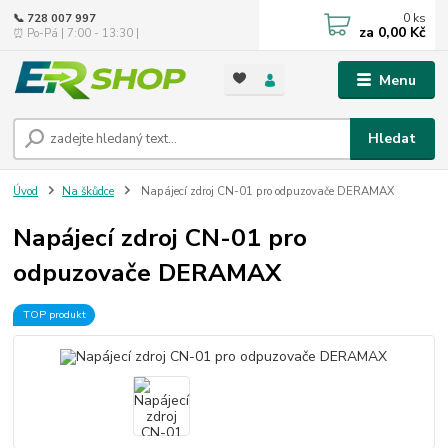
0
ks
📞 728 007 997
za
0,00 Kč
⏰ Po-Pá | 7:00 - 13:30 |
Menu
Hledat
Úvod
Na škůdce
Napájecí zdroj CN-01 pro odpuzovače DERAMAX
Napájecí zdroj CN-01 pro
odpuzovače DERAMAX
TOP produkt