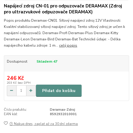
Napájecí zdroj CN-01 pro odpuzovače DERAMAX (Zdroj
pro ultrazvukové odpuzovače DERAMAX)
Popis produktu Deramax-CN01. Síťový napájecí zdroj 12V Vlastnosti:
Kvalitní stabilizovaný síťový napájecí zdroj. Tento síťový zdroj je určen k
napájení odpuzovačů: Deramax-Profi Deramax-Plus Deramax-Kitty
Deramax-Leon Deramax-Bird Deramax-Bat Technické údaje: - Délka
napájecího kabelu zdroje: 1 m...
celý popis
Dostupnost
Skladem 47
246 Kč
203 Kč
bez DPH
Přidat do košíku
Číslo produktu:
Deramax-Zdroj
EAN kód:
8592932010001
🕒 Nakup dnes, zaplať až za 30 dní zdarma