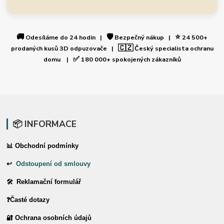
🚚
🛡️
⭐
Odesíláme do 24 hodin |
Bezpečný nákup |
24 500+
🇨🇿
prodaných kusů 3D odpuzovače |
Český specialista ochranu
✅
domu |
180 000+ spokojených zákazníků
📦 INFORMACE
📊 Obchodní podmínky
↩
Odstoupení od smlouvy
🛠 Reklamační formulář
❓Časté dotazy
🔐 Ochrana osobních údajů