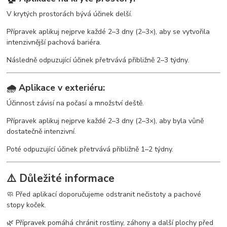
V krytých prostorách bývá účinek delší.
Přípravek aplikuj nejprve každé 2–3 dny (2–3×), aby se vytvořila
intenzivnější pachová bariéra.
Následně odpuzující účinek přetrvává přibližně 2–3 týdny.
🌧️ Aplikace v exteriéru:
Účinnost závisí na počasí a množství deště.
Přípravek aplikuj nejprve každé 2–3 dny (2–3×), aby byla vůně
dostatečně intenzivní.
Poté odpuzující účinek přetrvává přibližně 1–2 týdny.
⚠️ Důležité informace
🧼 Před aplikací doporučujeme odstranit nečistoty a pachové
stopy koček.
🌿 Přípravek pomáhá chránit rostliny, záhony a další plochy před