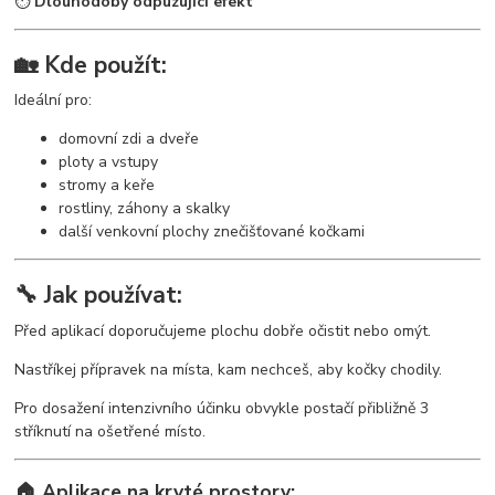
⏱️
Dlouhodobý odpuzující efekt
🏡 Kde použít:
Ideální pro:
domovní zdi a dveře
ploty a vstupy
stromy a keře
rostliny, záhony a skalky
další venkovní plochy znečišťované kočkami
🔧 Jak používat:
Před aplikací doporučujeme plochu dobře očistit nebo omýt.
Nastříkej přípravek na místa, kam nechceš, aby kočky chodily.
Pro dosažení intenzivního účinku obvykle postačí přibližně 3
stříknutí na ošetřené místo.
🏠 Aplikace na kryté prostory: