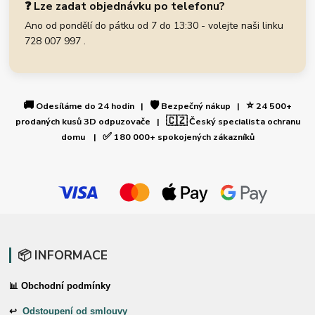
❓ Lze zadat objednávku po telefonu?
Ano od pondělí do pátku od 7 do 13:30 - volejte naši linku
728 007 997 .
🚚
🛡️
⭐
Odesíláme do 24 hodin |
Bezpečný nákup |
24 500+
🇨🇿
prodaných kusů 3D odpuzovače |
Český specialista ochranu
✅
domu |
180 000+ spokojených zákazníků
📦 INFORMACE
📊 Obchodní podmínky
↩
Odstoupení od smlouvy