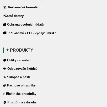
🛠 Reklamační formulář
❓Časté dotazy
🔐 Ochrana osobních údajů
🚚 PPL-domů / PPL-výdejní místo
⭐ PRODUKTY
⚫ Uhlíky do nářadí
🔊 Odpuzovače škůdců
🪤 Sklopce a pasti
🌿 Pachové ohradníky
⚡ Elektrické ohradníky
🏠 Pro dům a zahradu