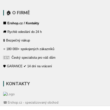
🏠 O FIRMĚ
🏢 Ershop.cz / Kontakty
🚚 Rychlé odeslání do 24 h
🔒 Bezpečný nákup
⭐ 180 000+ spokojených zákazníků
🇨🇿 Český specialista pro váš dům
🛡️ GARANCE ✔ 14 dní na vrácení
KONTAKTY
☎ Ershop.cz - specializovaný obchod