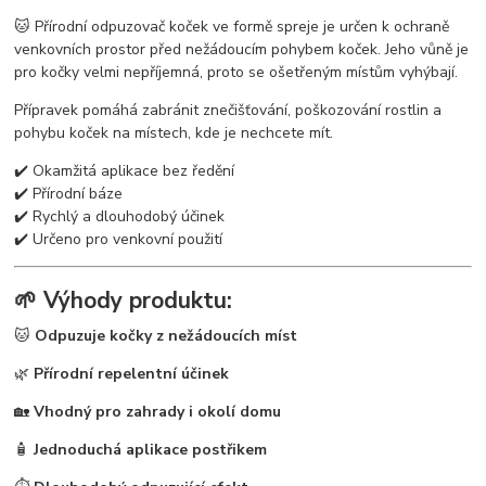
🐱 Přírodní odpuzovač koček ve formě spreje je určen k ochraně
venkovních prostor před nežádoucím pohybem koček. Jeho vůně je
pro kočky velmi nepříjemná, proto se ošetřeným místům vyhýbají.
Přípravek pomáhá zabránit znečišťování, poškozování rostlin a
pohybu koček na místech, kde je nechcete mít.
✔️ Okamžitá aplikace bez ředění
✔️ Přírodní báze
✔️ Rychlý a dlouhodobý účinek
✔️ Určeno pro venkovní použití
🌱 Výhody produktu:
🐱
Odpuzuje kočky z nežádoucích míst
🌿
Přírodní repelentní účinek
🏡
Vhodný pro zahrady i okolí domu
🧴
Jednoduchá aplikace postřikem