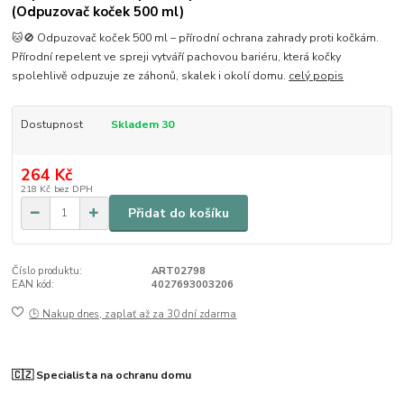
(Odpuzovač koček 500 ml)
🐱🚫 Odpuzovač koček 500 ml – přírodní ochrana zahrady proti kočkám.
Přírodní repelent ve spreji vytváří pachovou bariéru, která kočky
spolehlivě odpuzuje ze záhonů, skalek i okolí domu.
celý popis
Dostupnost
Skladem 30
264 Kč
218 Kč
bez DPH
Přidat do košíku
Číslo produktu:
ART02798
EAN kód:
4027693003206
🕒 Nakup dnes, zaplať až za 30 dní zdarma
🇨🇿 Specialista na ochranu domu