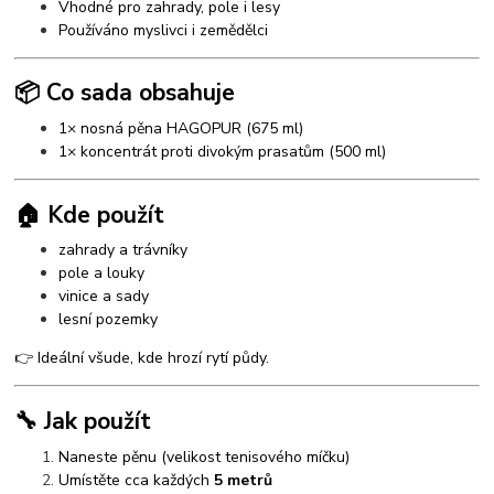
Vhodné pro zahrady, pole i lesy
Používáno myslivci i zemědělci
📦 Co sada obsahuje
1× nosná pěna HAGOPUR (675 ml)
1× koncentrát proti divokým prasatům (500 ml)
🏠 Kde použít
zahrady a trávníky
pole a louky
vinice a sady
lesní pozemky
👉 Ideální všude, kde hrozí rytí půdy.
🔧 Jak použít
Naneste pěnu (velikost tenisového míčku)
Umístěte cca každých
5 metrů