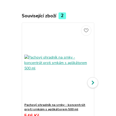
Související zboží
2
Pachový ohradník na srnky - koncentrát
Sada 200 apl
proti srnkám s aplikátorem 500 ml
ohradníky
546 Kč
640 Kč