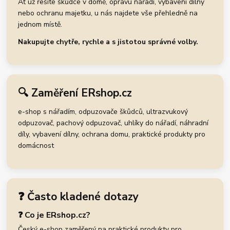
Ať už řešíte škůdce v domě, opravu nářadí, vybavení dílny
nebo ochranu majetku, u nás najdete vše přehledně na
jednom místě.
Nakupujte chytře, rychle a s jistotou správné volby.
🔍 Zaměření ERshop.cz
e-shop s nářadím, odpuzovače škůdců, ultrazvukový
odpuzovač, pachový odpuzovač, uhlíky do nářadí, náhradní
díly, vybavení dílny, ochrana domu, praktické produkty pro
domácnost
❓ Často kladené dotazy
❓ Co je ERshop.cz?
Český e-shop zaměřený na praktické produkty pro