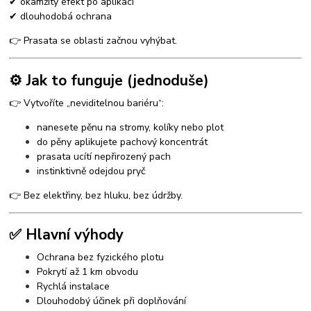
✔ okamžitý efekt po aplikaci
✔ dlouhodobá ochrana
👉 Prasata se oblasti začnou vyhýbat.
⚙️ Jak to funguje (jednoduše)
👉 Vytvoříte „neviditelnou bariéru“:
nanesete pěnu na stromy, kolíky nebo plot
do pěny aplikujete pachový koncentrát
prasata ucítí nepřirozený pach
instinktivně odejdou pryč
👉 Bez elektřiny, bez hluku, bez údržby.
✅ Hlavní výhody
Ochrana bez fyzického plotu
Pokrytí až 1 km obvodu
Rychlá instalace
Dlouhodobý účinek při doplňování