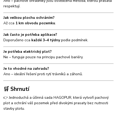
Ano – pachové ohradníky jsou osvědčená metoda, kterou prasata
respektují.
Jak velkou plochu ochráním?
Až cca
1 km obvodu pozemku
.
Jak často je potřeba aplikace?
Doporučeno cca
každé 3–4 týdny
podle podmínek.
Je potřeba elektrický plot?
Ne – funguje pouze na principu pachové bariéry.
Je to vhodné na zahradu?
Ano – ideální řešení proti rytí trávníků a záhonů.
🛒 Shrnutí
👉 Jednoduchá a účinná sada HAGOPUR, která vytvoří pachový
plot a ochrání váš pozemek před divokými prasaty bez nutnosti
stavby plotu.