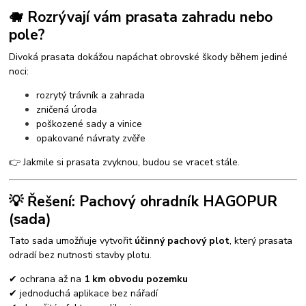
🐗 Rozrývají vám prasata zahradu nebo
pole?
Divoká prasata dokážou napáchat obrovské škody během jediné
noci:
rozrytý trávník a zahrada
zničená úroda
poškozené sady a vinice
opakované návraty zvěře
👉 Jakmile si prasata zvyknou, budou se vracet stále.
💡 Řešení: Pachový ohradník HAGOPUR
(sada)
Tato sada umožňuje vytvořit
účinný pachový plot
, který prasata
odradí bez nutnosti stavby plotu.
✔ ochrana až na
1 km obvodu pozemku
✔ jednoduchá aplikace bez nářadí