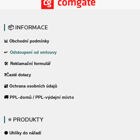
📦 INFORMACE
📊 Obchodní podmínky
↩
Odstoupení od smlouvy
🛠 Reklamační formulář
❓Časté dotazy
🔐 Ochrana osobních údajů
🚚 PPL-domů / PPL-výdejní místo
⭐ PRODUKTY
⚫ Uhlíky do nářadí