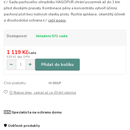
👉 Sada pachového ohradníku HAGOPUR chrání pozemek až do 1 km
před divokými prasaty. Kombinace pěny a koncentrátu vytvoří účinný
pachový plot bez nutnosti stavby plotu. Rychlá aplikace, okamžitý účinek
a dlouhodobá ochrana.👉
celý popis
Dostupnost
Skladem 571 sada
1 119 Kč
/
sada
925 Kč
bez DPH
Přidat do košíku
Číslo produktu:
H-001P
🕒 Nakup dnes, zaplať až za 30 dní zdarma
🇨🇿 Specialista na ochranu domu
🛡️ Ověřené produkty