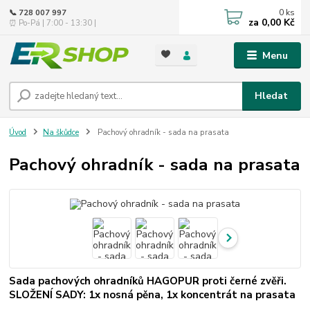
0
ks
📞 728 007 997
za
0,00 Kč
⏰ Po-Pá | 7:00 - 13:30 |
Menu
Hledat
Úvod
Na škůdce
Pachový ohradník - sada na prasata
Pachový ohradník - sada na prasata
Sada pachových ohradníků HAGOPUR proti černé zvěři.
SLOŽENÍ SADY: 1x nosná pěna, 1x koncentrát na prasata