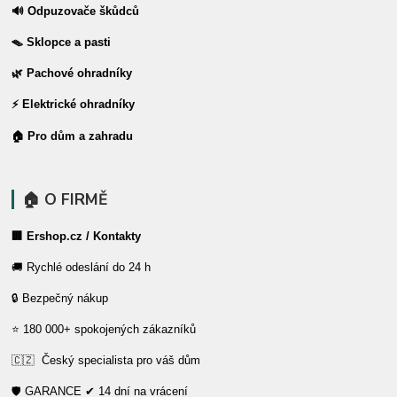
🔊 Odpuzovače škůdců
🪤 Sklopce a pasti
🌿 Pachové ohradníky
⚡ Elektrické ohradníky
🏠 Pro dům a zahradu
🏠 O FIRMĚ
🏢 Ershop.cz / Kontakty
🚚 Rychlé odeslání do 24 h
🔒 Bezpečný nákup
⭐ 180 000+ spokojených zákazníků
🇨🇿 Český specialista pro váš dům
🛡️ GARANCE ✔ 14 dní na vrácení