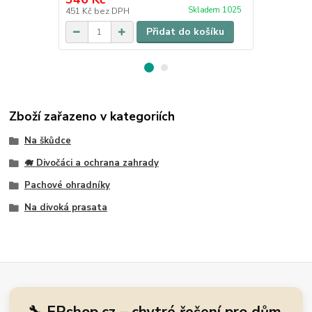
/
sa
Skladem 1025
451 Kč
bez DPH
529 Kč
bez 
Přidat do košíku
Zboží zařazeno v kategoriích
Na škůdce
🐗 Divočáci a ochrana zahrady
Pachové ohradníky
Na divoká prasata