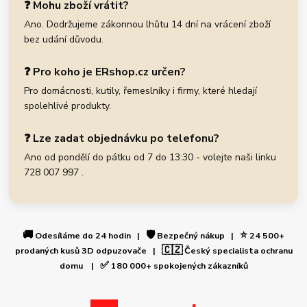
❓ Mohu zboží vrátit?
Ano. Dodržujeme zákonnou lhůtu 14 dní na vrácení zboží
bez udání důvodu.
❓ Pro koho je ERshop.cz určen?
Pro domácnosti, kutily, řemeslníky i firmy, které hledají
spolehlivé produkty.
❓ Lze zadat objednávku po telefonu?
Ano od pondělí do pátku od 7 do 13:30 - volejte naši linku
728 007 997 .
🚚
🛡️
⭐
Odesíláme do 24 hodin |
Bezpečný nákup |
24 500+
🇨🇿
prodaných kusů 3D odpuzovače |
Český specialista ochranu
✅
domu |
180 000+ spokojených zákazníků