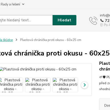
 Rady a řešení
info@
Hledat
📞 7
⏰ Po-P
a škůdce
Plastová chránička proti okusu - 60x25 cm
tová chránička proti okusu - 60x2
Plast
chrán
🌱🛡️ 
před zv
vhodná
Dos