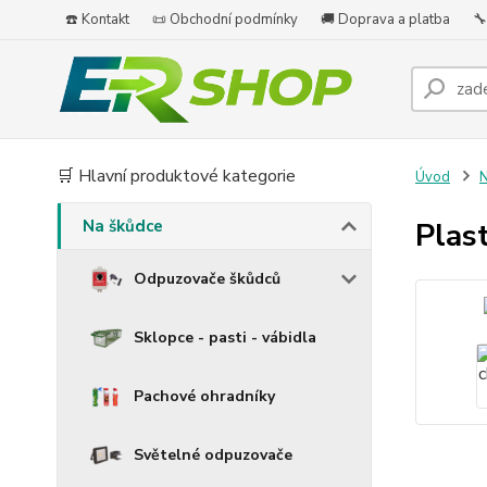
☎️ Kontakt
📜 Obchodní podmínky
🚚 Doprava a platba
🔧
🛒 Hlavní produktové kategorie
Úvod
N
Na škůdce
Plas
Odpuzovače škůdců
Sklopce - pasti - vábidla
Pachové ohradníky
Světelné odpuzovače