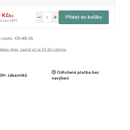
 Kč
/
ks
Přidat do košíku
Kč
bez DPH
roduktu:
CH-60-25
Nakup dnes, zaplať až za 30 dní zdarma
🕒 Odložená platba bez
00+ zákazníků
navýšení