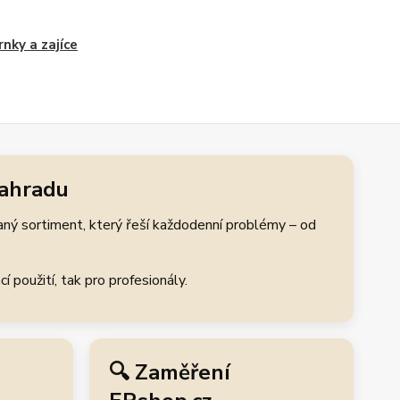
rnky a zajíce
zahradu
aný sortiment, který řeší každodenní problémy – od
 použití, tak pro profesionály.
🔍 Zaměření