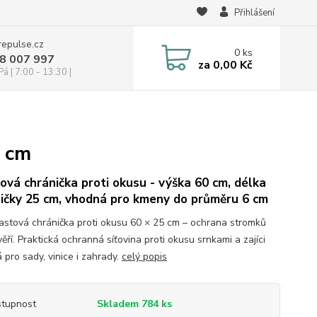
Přihlášení
repulse.cz
0
ks
28 007 997
za
0,00 Kč
á | 7:00 - 13:30 |
5 cm
ová chránička proti okusu - výška 60 cm, délka
ičky 25 cm, vhodná pro kmeny do průměru 6 cm
Plastová chránička proti okusu 60 × 25 cm – ochrana stromků
ěří. Praktická ochranná síťovina proti okusu srnkami a zajíci
 pro sady, vinice i zahrady.
celý popis
tupnost
Skladem 784 ks