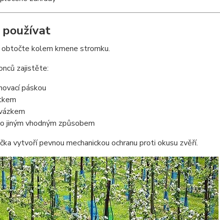
k používat
u obtočte kolem kmene stromku.
onců zajistěte:
hovací páskou
tkem
vázkem
o jiným vhodným způsobem
čka vytvoří pevnou mechanickou ochranu proti okusu zvěří.