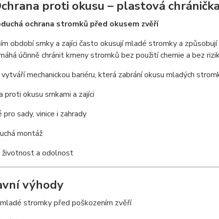
chrana proti okusu – plastová chránič
duchá ochrana stromků před okusem zvěří
ím období srnky a zajíci často okusují mladé stromky a způsobují 
áhá účinně chránit kmeny stromků bez použití chemie a bez rizika 
 vytváří mechanickou bariéru, která zabrání okusu mladých stromků
a proti okusu srnkami a zajíci
 pro sady, vinice i zahrady
duchá montáž
 životnost a odolnost
avní výhody
í mladé stromky před poškozením zvěří