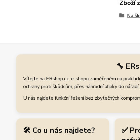
Zboží 
Na š
🔧 ERs
Vítejte na ERshop.cz, e-shopu zaměřeném na praktické
ochrany proti škůdcům, přes náhradní uhlíky do nářadí, 
U nás najdete funkční řešení bez zbytečných kompromis
🛠️ Co u nás najdete?
✅ Pr