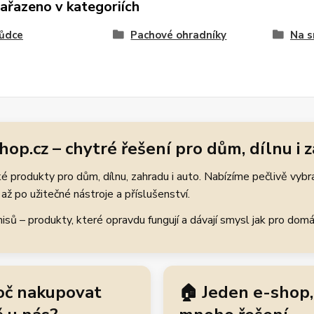
zařazeno v kategoriích
kůdce
Pachové ohradníky
Na s
hop.cz – chytré řešení pro dům, dílnu i 
 produkty pro dům, dílnu, zahradu i auto. Nabízíme pečlivě vybr
až po užitečné nástroje a příslušenství.
ů – produkty, které opravdu fungují a dávají smysl jak pro domácí
oč nakupovat
🏠 Jeden e-shop,