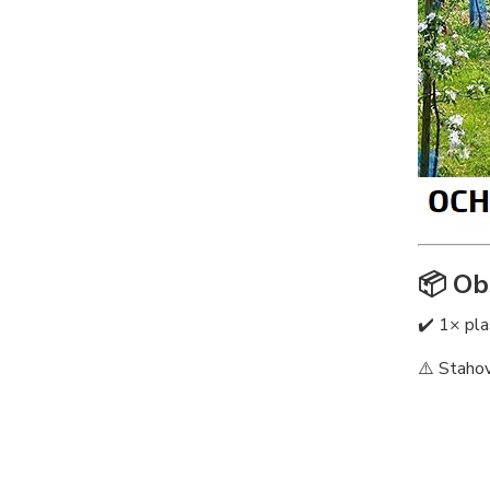
📦 Ob
✔️ 1× pla
⚠️ Stahov