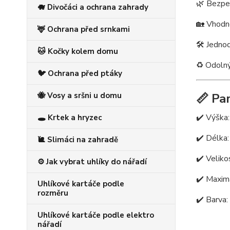
🌿 Bezpe
🐗 Divočáci a ochrana zahrady
🏡 Vhodné
🦌 Ochrana před srnkami
🛠️ Jedno
🐱 Kočky kolem domu
♻️ Odolný
🐦 Ochrana před ptáky
📏 Pa
🐝 Vosy a sršni u domu
✔️ Výška
🕳️ Krtek a hryzec
✔️ Délka
🐌 Slimáci na zahradě
✔️ Velik
⚙️ Jak vybrat uhlíky do nářadí
✔️ Maxim
Uhlíkové kartáče podle
rozměru
✔️ Barva:
Uhlíkové kartáče podle elektro
nářadí