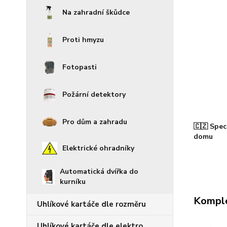
Na zahradní škůdce
Proti hmyzu
Fotopasti
Požární detektory
Pro dům a zahradu
🇨🇿 Spec
domu
Elektrické ohradníky
Automatická dvířka do
kurníku
Komple
Uhlíkové kartáče dle rozměru
Uhlíkové kartáče dle elektro