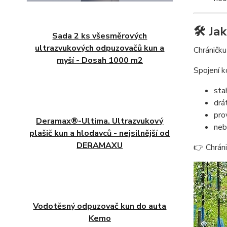
🛠️ Ja
Sada 2 ks všesměrových
ultrazvukových odpuzovačů kun a
Chráničk
myší - Dosah 1000 m2
Spojení k
sta
drá
pro
Deramax®-Ultima. Ultrazvukový
neb
plašič kun a hlodavců - nejsilnější od
DERAMAXU
👉 Chráni
Vodotěsný odpuzovač kun do auta
Kemo