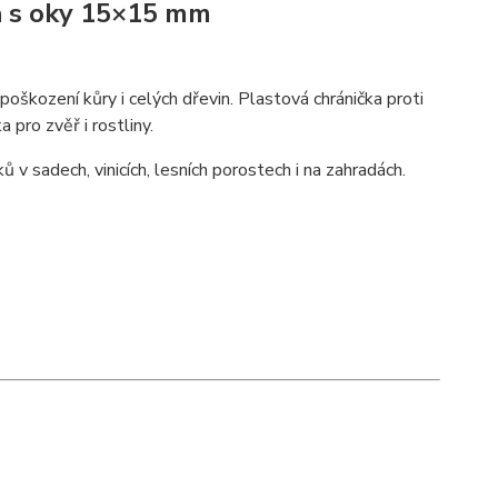
ka s oky 15×15 mm
poškození kůry i celých dřevin. Plastová chránička proti
pro zvěř i rostliny.
 v sadech, vinicích, lesních porostech i na zahradách.