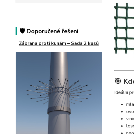
🛡️ Doporučené řešení
Zábrana proti kunám – Sada 2 kusů
🎯 Kd
Ideální pr
mla
ovo
vini
les
neo