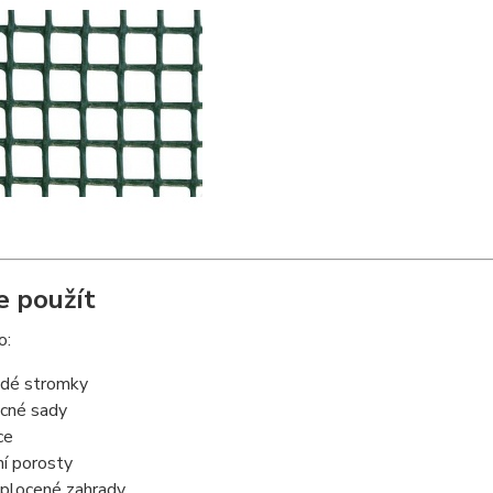
e použít
o:
dé stromky
cné sady
ce
ní porosty
plocené zahrady