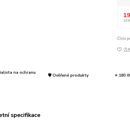
19
16 
Číslo p
🕒 
ialista na ochranu
🛡️ Ověřené produkty
⭐ 180 0
tní specifikace