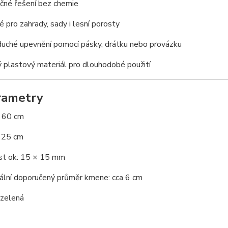
čné řešení bez chemie
 pro zahrady, sady i lesní porosty
duché upevnění pomocí pásky, drátku nebo provázku
 plastový materiál pro dlouhodobé použití
rametry
: 60 cm
: 25 cm
ost ok: 15 × 15 mm
ální doporučený průměr kmene: cca 6 cm
 zelená