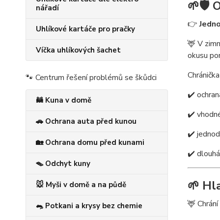
🌱🛡️
O
nářadí
👉
Jedno
Uhlíkové kartáče pro pračky
🦌 V zimn
Víčka uhlíkových šachet
okusu pom
Chránička
🐾 Centrum řešení problémů se škůdci
✔️ ochran
🦝 Kuna v domě
✔️ vhodné
🚗 Ochrana auta před kunou
✔️ jedno
🏡 Ochrana domu před kunami
✔️ dlouhá
🪤 Odchyt kuny
🌱 Hl
🐭 Myši v domě a na půdě
🦌 Chrán
🐀 Potkani a krysy bez chemie