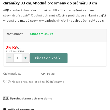
chráničky 33 cm, vhodná pro kmeny do průměru 9 cm
🌱🛡️ Plastová chránička proti okusu 80 × 33 cm – zvýšená ochrana
stromků před zvěří. Odolná ochranná síťovina proti okusu srnkami a zajíci
vhodná pro mladé stromky v sadech, vinicích i na zahradách.
celý popis
Dostupnost
Skladem 445 ks
25 Kč
/
ks
21 Kč
bez DPH
Přidat do košíku
Číslo produktu:
CH-80-33
🕒 Nakup dnes, zaplať až za 30 dní zdarma
🇨🇿 Specialista na ochranu domu
🛡️ Ověřené produkty