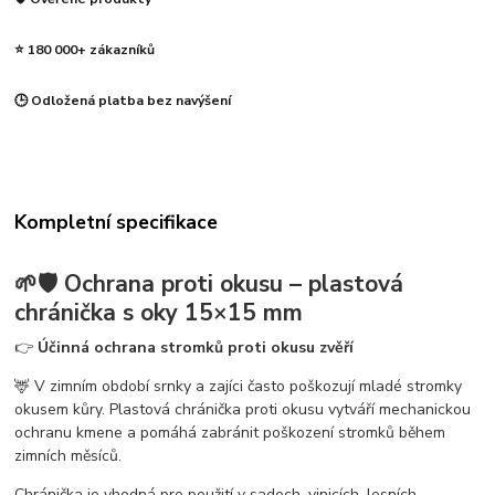
⭐ 180 000+ zákazníků
🕒 Odložená platba bez navýšení
Kompletní specifikace
🌱🛡️
Ochrana proti okusu – plastová
chránička s oky 15×15 mm
👉
Účinná ochrana stromků proti okusu zvěří
🦌 V zimním období srnky a zajíci často poškozují mladé stromky
okusem kůry. Plastová chránička proti okusu vytváří mechanickou
ochranu kmene a pomáhá zabránit poškození stromků během
zimních měsíců.
Chránička je vhodná pro použití v sadech, vinicích, lesních