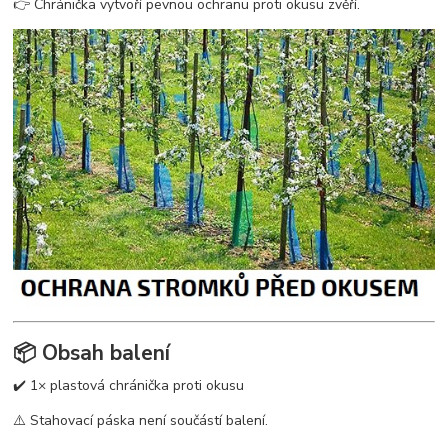
👉 Chránička vytvoří pevnou ochranu proti okusu zvěří.
📦 Obsah balení
✔️ 1× plastová chránička proti okusu
⚠️ Stahovací páska není součástí balení.