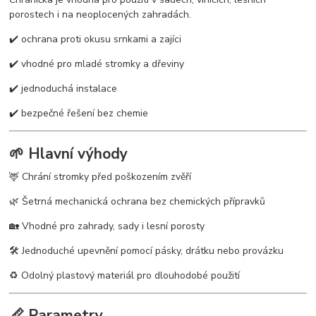
porostech i na neoplocených zahradách.
✔️ ochrana proti okusu srnkami a zajíci
✔️ vhodné pro mladé stromky a dřeviny
✔️ jednoduchá instalace
✔️ bezpečné řešení bez chemie
🌱 Hlavní výhody
🦌 Chrání stromky před poškozením zvěří
🌿 Šetrná mechanická ochrana bez chemických přípravků
🏡 Vhodné pro zahrady, sady i lesní porosty
🛠️ Jednoduché upevnění pomocí pásky, drátku nebo provázku
♻️ Odolný plastový materiál pro dlouhodobé použití
📏 Parametry