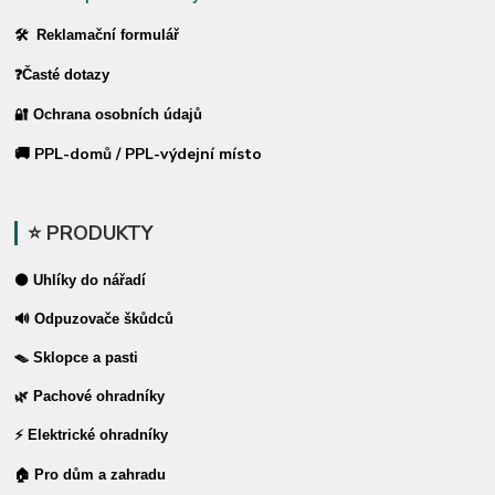
🛠 Reklamační formulář
❓Časté dotazy
🔐 Ochrana osobních údajů
🚚 PPL-domů / PPL-výdejní místo
⭐ PRODUKTY
⚫ Uhlíky do nářadí
🔊 Odpuzovače škůdců
🪤 Sklopce a pasti
🌿 Pachové ohradníky
⚡ Elektrické ohradníky
🏠 Pro dům a zahradu