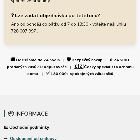
spolehlivé produkty.
❓ Lze zadat objednávku po telefonu?
Ano od pondělí do pátku od 7 do 13:30 - volejte naši linku
728 007 997 .
🚚
🛡️
⭐
Odesíláme do 24 hodin |
Bezpečný nákup |
24 500+
🇨🇿
prodaných kusů 3D odpuzovače |
Český specialista ochranu
✅
domu |
180 000+ spokojených zákazníků
📦 INFORMACE
📊 Obchodní podmínky
↩
Odstoupení od smlouvy