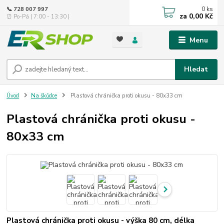
0
ks
📞 728 007 997
za
0,00 Kč
⏰ Po-Pá | 7:00 - 13:30 |
Menu
Hledat
Úvod
Na škůdce
Plastová chránička proti okusu - 80x33 cm
Plastová chránička proti okusu -
80x33 cm
Plastová chránička proti okusu - výška 80 cm, délka