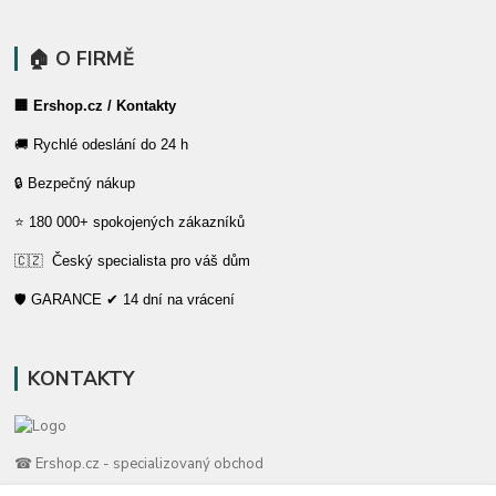
🏠 O FIRMĚ
🏢 Ershop.cz / Kontakty
🚚 Rychlé odeslání do 24 h
🔒 Bezpečný nákup
⭐ 180 000+ spokojených zákazníků
🇨🇿 Český specialista pro váš dům
🛡️ GARANCE ✔ 14 dní na vrácení
KONTAKTY
☎ Ershop.cz - specializovaný obchod