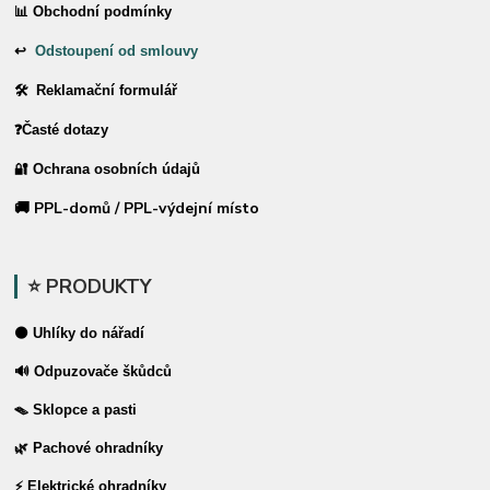
📊 Obchodní podmínky
↩
Odstoupení od smlouvy
🛠 Reklamační formulář
❓Časté dotazy
🔐 Ochrana osobních údajů
🚚 PPL-domů / PPL-výdejní místo
⭐ PRODUKTY
⚫ Uhlíky do nářadí
🔊 Odpuzovače škůdců
🪤 Sklopce a pasti
🌿 Pachové ohradníky
⚡ Elektrické ohradníky