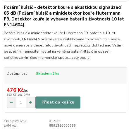
Požární hlásič - detektor kouře s akustickou signalizací
85 dB (Požární hlásič a minidetektor kouře Hutermann
F9. Detektor kouře je vybaven baterií s životností 10 let
EN14604)
Požární hlásič a minidetektor kouře Hutermann F9, baterie s 10 let
životností, EN14604 Moderní verze certifikovaného požárního hlásiče
nové generace s desetiletou životností, nepřetržitý dohled nad Vaším
bezpečím, nemusíte myslet na výměnu baterií.Hlásič je osazen
sofistikovaným čipem americké spole...
celý popis
Dostupnost
Skladem 3 ks
476 Kč
/
ks
393 Kč
bez DPH
Přidat do košíku
Číslo produktu:
JB-S09
EAN kód:
8591320000686