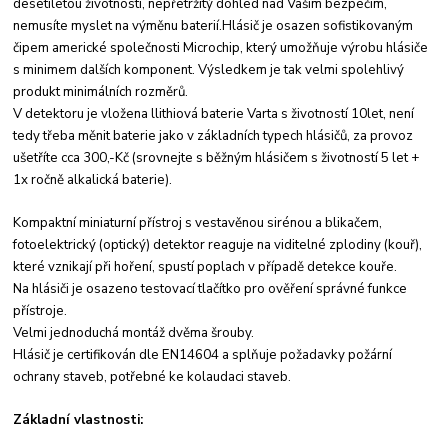
desetiletou životností, nepřetržitý dohled nad Vaším bezpečím,
nemusíte myslet na výměnu baterií.Hlásič je osazen sofistikovaným
čipem americké společnosti Microchip, který umožňuje výrobu hlásiče
s minimem dalších komponent. Výsledkem je tak velmi spolehlivý
produkt minimálních rozměrů.
V detektoru je vložena llithiová baterie Varta s životností 10let, není
tedy třeba měnit baterie jako v základních typech hlásičů, za provoz
ušetříte cca 300,-Kč (srovnejte s běžným hlásičem s životností 5 let +
1x ročně alkalická baterie).
Kompaktní miniaturní přístroj s vestavěnou sirénou a blikačem,
fotoelektrický (optický) detektor reaguje na viditelné zplodiny (kouř),
které vznikají při hoření, spustí poplach v případě detekce kouře.
Na hlásiči je osazeno testovací tlačítko pro ověření správné funkce
přístroje.
Velmi jednoduchá montáž dvěma šrouby.
Hlásič je certifikován dle EN14604 a splňuje požadavky požární
ochrany staveb, potřebné ke kolaudaci staveb.
Základní vlastnosti: