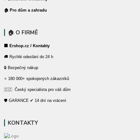
🏠 Pro dům a zahradu
🏠 O FIRMĚ
🏢 Ershop.cz / Kontakty
🚚 Rychlé odeslání do 24 h
🔒 Bezpečný nákup
⭐ 180 000+ spokojených zákazníků
🇨🇿 Český specialista pro váš dům
🛡️ GARANCE ✔ 14 dní na vrácení
KONTAKTY