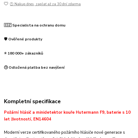
🕒 Nakup dnes, zaplať až za 30 dní zdarma
🇨🇿 Specialista na ochranu domu
🛡️ Ověřené produkty
⭐ 180 000+ zákazníků
🕒 Odložená platba bez navýšení
Kompletní specifikace
Požární hlásič a minidetektor kouře Hutermann F9, baterie s 10
let životností, EN14604
Moderní verze certifikovaného požárního hlásiče nové generace s