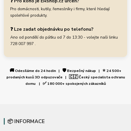
❓ Pro koho je ERshop.cz určen?
Pro domácnosti, kutily, řemeslníky i firmy, které hledají
spolehlivé produkty.
❓ Lze zadat objednávku po telefonu?
Ano od pondělí do pátku od 7 do 13:30 - volejte naši linku
728 007 997 .
🚚
🛡️
⭐
Odesíláme do 24 hodin |
Bezpečný nákup |
24 500+
🇨🇿
prodaných kusů 3D odpuzovače |
Český specialista ochranu
✅
domu |
180 000+ spokojených zákazníků
📦 INFORMACE