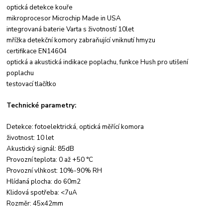
optická detekce kouře
mikroprocesor Microchip Made in USA
integrovaná baterie Varta s životností 10let
mřížka detekční komory zabraňující vniknutí hmyzu
certifikace EN14604
optická a akustická indikace poplachu, funkce Hush pro utišení
poplachu
testovací tlačítko
Technické parametry:
Detekce: fotoelektrická, optická měřící komora
životnost: 10 let
Akustický signál: 85dB
Provozní teplota: 0 až +50 °C
Provozní vlhkost: 10%-90% RH
Hlídaná plocha: do 60m2
Klidová spotřeba: <7uA
Rozměr: 45x42mm