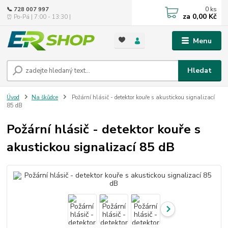
0
ks
📞 728 007 997
za
0,00 Kč
⏰ Po-Pá | 7:00 - 13:30 |
Menu
Hledat
Úvod
Na škůdce
Požární hlásič - detektor kouře s akustickou signalizací
85 dB
Požární hlásič - detektor kouře s
akustickou signalizací 85 dB