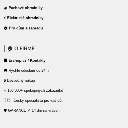
🌿 Pachové ohradníky
⚡ Elektrické ohradníky
🏠 Pro dům a zahradu
🏠 O FIRMĚ
🏢 Ershop.cz / Kontakty
🚚 Rychlé odeslání do 24 h
🔒 Bezpečný nákup
⭐ 180 000+ spokojených zákazníků
🇨🇿 Český specialista pro váš dům
🛡️ GARANCE ✔ 14 dní na vrácení