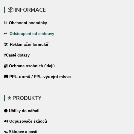
📦 INFORMACE
📊 Obchodní podmínky
↩
Odstoupení od smlouvy
🛠 Reklamační formulář
❓Časté dotazy
🔐 Ochrana osobních údajů
🚚 PPL-domů / PPL-výdejní místo
⭐ PRODUKTY
⚫ Uhlíky do nářadí
🔊 Odpuzovače škůdců
🪤 Sklopce a pasti