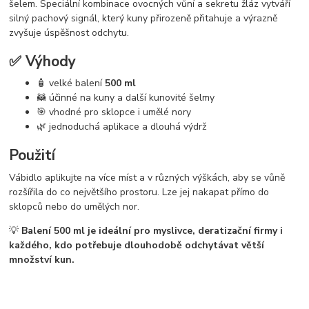
šelem. Speciální kombinace ovocných vůní a sekretu žláz vytváří
silný pachový signál, který kuny přirozeně přitahuje a výrazně
zvyšuje úspěšnost odchytu.
✅ Výhody
🧴 velké balení
500 ml
🦝 účinné na kuny a další kunovité šelmy
🎯 vhodné pro sklopce i umělé nory
🌿 jednoduchá aplikace a dlouhá výdrž
Použití
Vábidlo aplikujte na více míst a v různých výškách, aby se vůně
rozšířila do co největšího prostoru. Lze jej nakapat přímo do
sklopců nebo do umělých nor.
💡
Balení 500 ml je ideální pro myslivce, deratizační firmy i
každého, kdo potřebuje dlouhodobě odchytávat větší
množství kun.