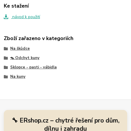
Ke stažení
návod k použití
Zboží zařazeno v kategoriích
Na škůdce
🪤 Odchyt kuny
Sklopce - pasti - vábidla
Na kuny
🔧 ERshop.cz – chytré řešení pro dům,
dílnu i zahradu