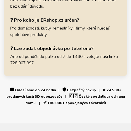
bez udání důvodu.
❓ Pro koho je ERshop.cz určen?
Pro domácnosti, kutily, řemeslníky i firmy, které hledají
spolehlivé produkty.
❓ Lze zadat objednávku po telefonu?
Ano od pondělí do pátku od 7 do 13:30 - volejte naši linku
728 007 997 .
🚚
🛡️
⭐
Odesíláme do 24 hodin |
Bezpečný nákup |
24 500+
🇨🇿
prodaných kusů 3D odpuzovače |
Český specialista ochranu
✅
domu |
180 000+ spokojených zákazníků