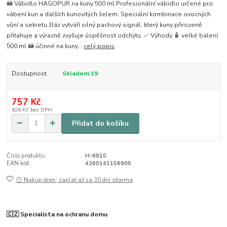
🦝 Vábidlo HAGOPUR na kuny 500 ml Profesionální vábidlo určené pro
vábení kun a dalších kunovitých šelem. Speciální kombinace ovocných
vůní a sekretu žláz vytváří silný pachový signál, který kuny přirozeně
přitahuje a výrazně zvyšuje úspěšnost odchytu. ✅ Výhody 🧴 velké balení
500 ml 🦝 účinné na kuny...
celý popis
Dostupnost
Skladem 19
757 Kč
626 Kč
bez DPH
Přidat do košíku
Číslo produktu:
H-6810
EAN kód:
4260141156905
🕒 Nakup dnes, zaplať až za 30 dní zdarma
🇨🇿 Specialista na ochranu domu