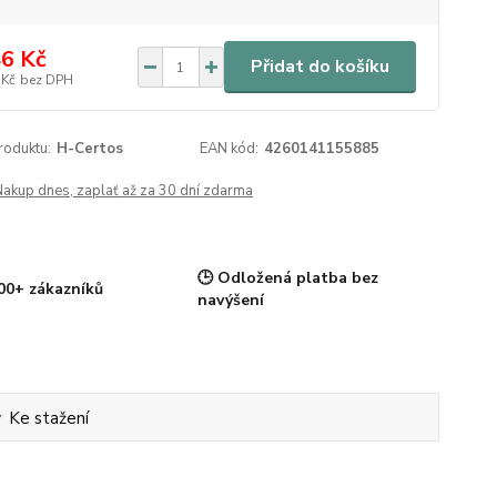
6 Kč
Přidat do košíku
 Kč
bez DPH
roduktu:
H-Certos
EAN kód:
4260141155885
Nakup dnes, zaplať až za 30 dní zdarma
🕒 Odložená platba bez
00+ zákazníků
navýšení
Ke stažení