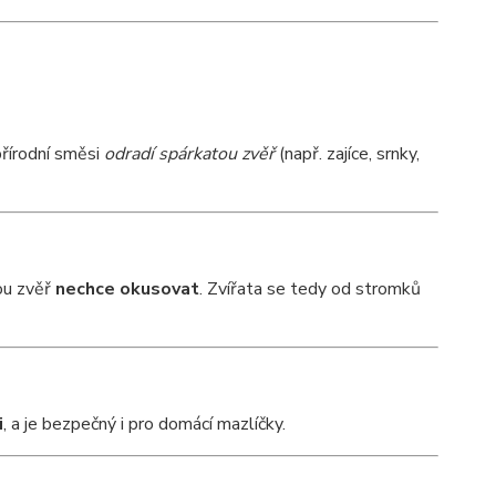
přírodní směsi
odradí spárkatou zvěř
(např. zajíce, srnky,
rou zvěř
nechce okusovat
. Zvířata se tedy od stromků
i
, a je bezpečný i pro domácí mazlíčky.