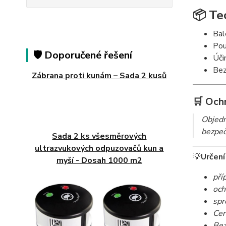
📦
Te
Bal
Pou
🛡️ Doporučené řešení
Úči
Bez
Zábrana proti kunám – Sada 2 kusů
🛒
Ochr
Objedn
bezpeč
Sada 2 ks všesměrových
ultrazvukových odpuzovačů kun a
💡
Určení
myší - Dosah 1000 m2
pří
och
spr
Cer
Bez