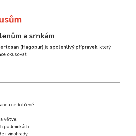
kusům
jelenům a srnkám
ertosan (Hagopur)
je
spolehlivý přípravek
, který
hce okusovat.
.
stanou nedotčené.
 a větve.
ch podmínkách.
e i vinohrady.