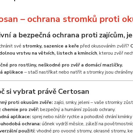
osan – ochrana stromků proti o
ivní a bezpečná ochrana proti zajícům, 
chránit své
stromky, sazenice a keře
před okusováním zvěří?
C
dolnou vrstvu na větvích, listech a kmíncích
, kterou zvěř nec
né pro rostliny, neškodné pro zvěř a domácí mazlíčky.
á aplikace
– stačí nastříkat nebo natřít a stromky jsou chráněny
č si vybrat právě Certosan
nný proti okusům zvěře:
zajíci, srnky, jeleni – vaše stromky zů
 chemie pro zvěř:
bezpečný a humánní způsob ochrany.
dná aplikace:
sprej nebo nátěr rychle a pohodlně chrání kmínky
uhodobá ochrana:
účinek vydrží měsíce, záleží na povětrnostní
verzální použití:
vhodné pro ovocné stromy, okrasné stromy, keř