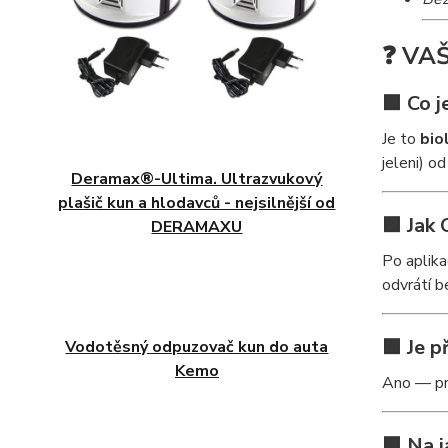
❓ VA
🟩 Co j
Je to
bio
jeleni) o
Deramax®-Ultima. Ultrazvukový
plašič kun a hlodavců - nejsilnější od
🟩 Jak
DERAMAXU
Po aplika
odvrátí b
🟩 Je p
Vodotěsný odpuzovač kun do auta
Kemo
Ano — pr
🟩 Na 