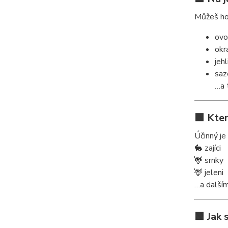
Můžeš ho 
ovo
okr
jehl
saz
…a 
🟩 Kte
Účinný je 
🐇 zajíci
🦌 srnky
🦌 jeleni
…a další
🟩 Jak 