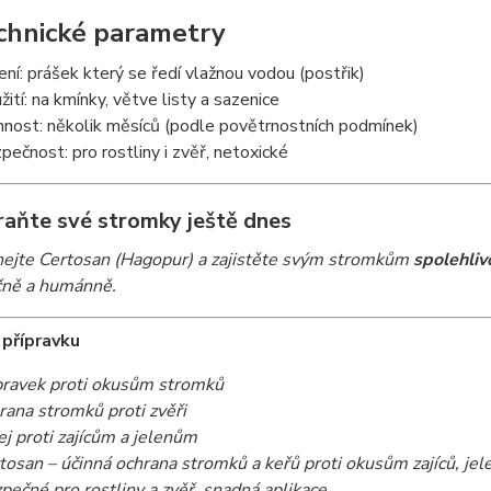
chnické parametry
ení: prášek který se ředí vlažnou vodou (postřik)
žití: na kmínky, větve listy a sazenice
nnost: několik měsíců (podle povětrnostních podmínek)
pečnost: pro rostliny i zvěř, netoxické
aňte své stromky ještě dnes
ejte Certosan (Hagopur) a zajistěte svým stromkům
spolehli
ně a humánně.
 přípravku
pravek proti okusům stromků
rana stromků proti zvěři
ej proti zajícům a jelenům
tosan – účinná ochrana stromků a keřů proti okusům zajíců, jel
pečné pro rostliny a zvěř, snadná aplikace.