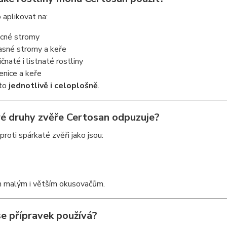
aplikovat na:
cné stromy
asné stromy a keře
ičnaté i listnaté rostliny
enice a keře
to
jednotlivě i celoplošně
.
ré druhy zvěře Certosan odpuzuje?
proti spárkaté zvěři jako jsou:
m malým i větším okusovačům.
se přípravek používá?