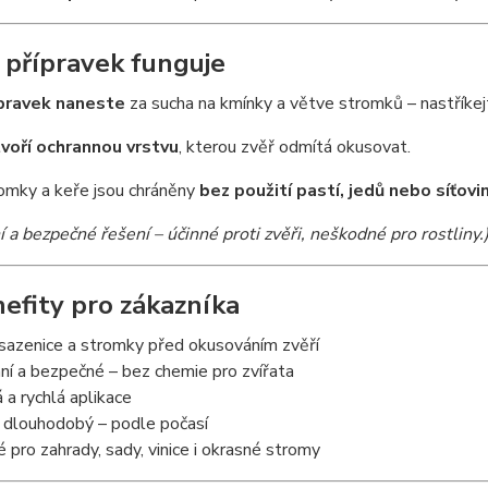
 přípravek funguje
pravek naneste
za sucha na kmínky a větve stromků – nastříkej
voří ochrannou vrstvu
, kterou zvěř odmítá okusovat.
omky a keře jsou chráněny
bez použití pastí, jedů nebo síťovi
a bezpečné řešení – účinné proti zvěři, neškodné pro rostliny.
efity pro zákazníka
sazenice a stromky před okusováním zvěří
í a bezpečné – bez chemie pro zvířata
a rychlá aplikace
 dlouhodobý – podle počasí
pro zahrady, sady, vinice i okrasné stromy