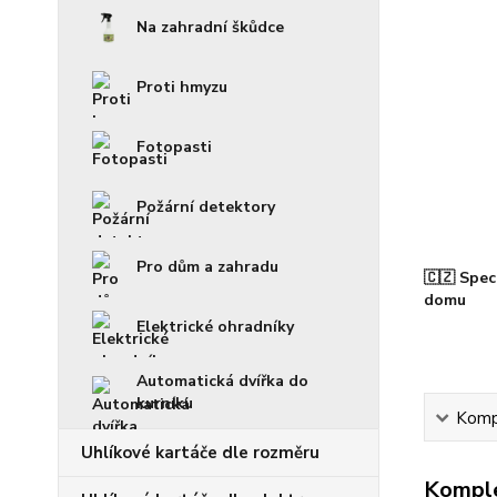
Na zahradní škůdce
Proti hmyzu
Fotopasti
Požární detektory
Pro dům a zahradu
🇨🇿 Spec
domu
Elektrické ohradníky
Automatická dvířka do
kurníku
Kompl
Uhlíkové kartáče dle rozměru
Komple