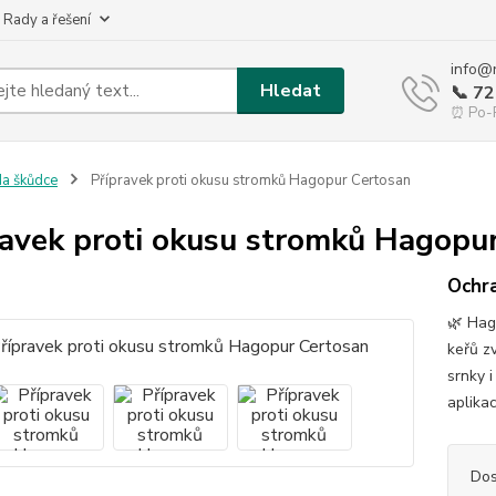
 Rady a řešení
info@
Hledat
📞 7
⏰ Po-P
a škůdce
Přípravek proti okusu stromků Hagopur Certosan
ravek proti okusu stromků Hagopu
Ochra
🌿 Hag
keřů zv
srnky i
aplika
Dos