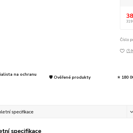
38
319
Číslo p
🕒 
ialista na ochranu
🛡️ Ověřené produkty
⭐ 180 0
etní specifikace
tní specifikace