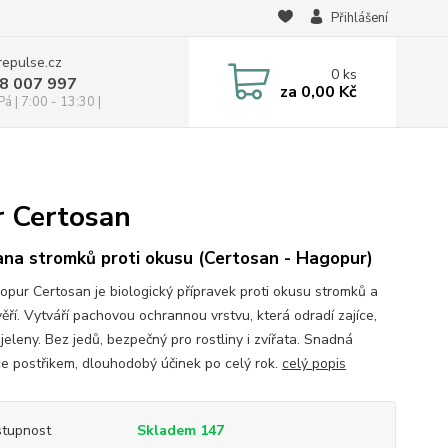
Přihlášení
repulse.cz
0
ks
28 007 997
za
0,00 Kč
á | 7:00 - 13:30 |
r Certosan
na stromků proti okusu (Certosan - Hagopur)
opur Certosan je biologický přípravek proti okusu stromků a
ěří. Vytváří pachovou ochrannou vrstvu, která odradí zajíce,
 jeleny. Bez jedů, bezpečný pro rostliny i zvířata. Snadná
ce postřikem, dlouhodobý účinek po celý rok.
celý popis
tupnost
Skladem 147