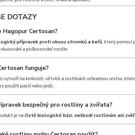
ŠE DOTAZY
e
Hagopur Certosan
?
logický přípravek proti okusu stromků a keřů
, který pomocí 
d okusování a poškozování rostlin.
 Certosan funguje?
ci vytvoří na kmíncích, větvích a rostlinách ochrannou vrstvu, kte
ez použití pastí nebo jedů.
řípravek bezpečný pro rostliny a zvířata?
odukt je na
čistě biologické bázi
,
neškodí rostlinám ani zvěř
jaké rostliny mohu Certosan použít?