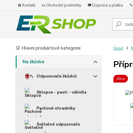
☎️ Kontakt
📜 Obchodní podmínky
🚚 Doprava a platba
🔧
🛒 Hlavní produktové kategorie
Úvod
N
Na škůdce
Příp
Odpuzovače škůdců
Akce
Sklopce - pasti - vábidla
Pachové ohradníky
Světelné odpuzovače