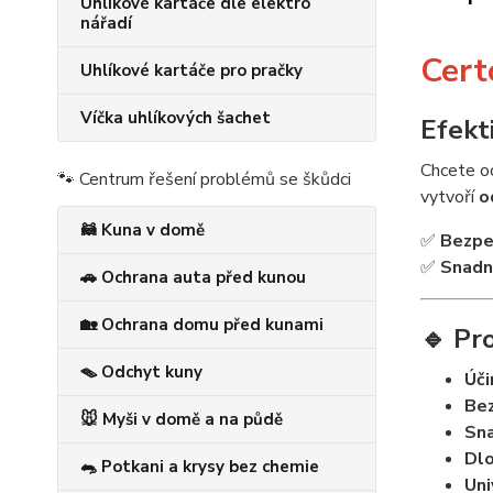
Uhlíkové kartáče dle elektro
nářadí
Cert
Uhlíkové kartáče pro pračky
Víčka uhlíkových šachet
Efekt
Chcete o
🐾 Centrum řešení problémů se škůdci
vytvoří
o
🦝 Kuna v domě
✅
Bezpeč
✅
Snadn
🚗 Ochrana auta před kunou
🏡 Ochrana domu před kunami
🔹
Pro
🪤 Odchyt kuny
Úči
Bez
🐭 Myši v domě a na půdě
Sna
Dlo
🐀 Potkani a krysy bez chemie
Uni