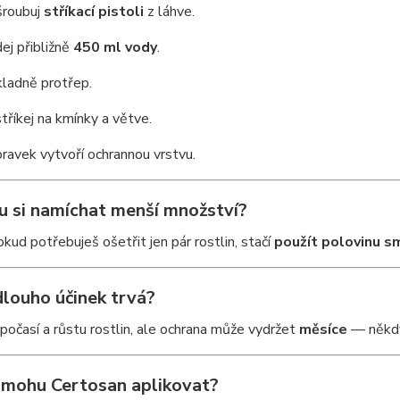
roubuj
stříkací pistoli
z láhve.
dej přibližně
450 ml vody
.
ladně protřep.
tříkej na kmínky a větve.
pravek vytvoří ochrannou vrstvu.
u si namíchat menší množství?
ud potřebuješ ošetřit jen pár rostlin, stačí
použít polovinu s
dlouho účinek trvá?
 počasí a růstu rostlin, ale ochrana může vydržet
měsíce
— někdy 
 mohu Certosan aplikovat?