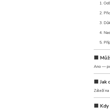
Odš
Při
Důk
Nas
Pří
🟩 Můž
Ano — pok
🟩 Jak 
Záleží na
🟩 Kdy