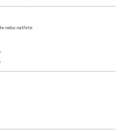
te nebo natřete.
n
.
)