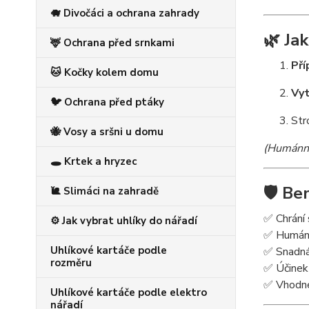
🐗 Divočáci a ochrana zahrady
🌿
Jak
🦌 Ochrana před srnkami
Pří
🐱 Kočky kolem domu
Vyt
🐦 Ochrana před ptáky
Str
🐝 Vosy a sršni u domu
(Humánní 
🕳️ Krtek a hryzec
🛡️
Ben
🐌 Slimáci na zahradě
✅ Chrání 
⚙️ Jak vybrat uhlíky do nářadí
✅ Humánn
Uhlíkové kartáče podle
✅ Snadná 
rozměru
✅ Účinek
✅ Vhodné 
Uhlíkové kartáče podle elektro
nářadí