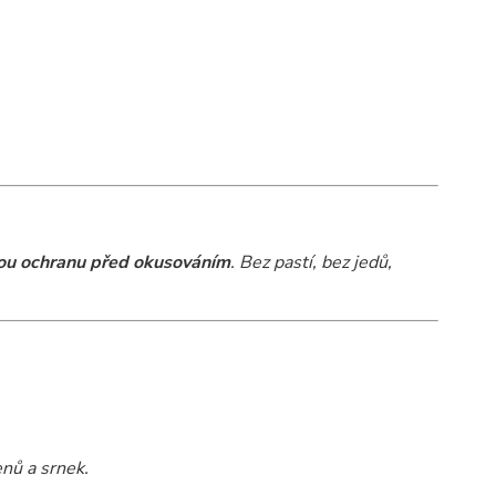
vou ochranu před okusováním
. Bez pastí, bez jedů,
enů a srnek.