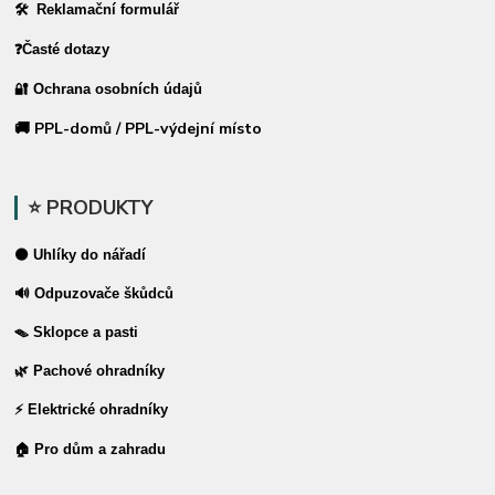
🛠 Reklamační formulář
❓Časté dotazy
🔐 Ochrana osobních údajů
🚚 PPL-domů / PPL-výdejní místo
⭐ PRODUKTY
⚫ Uhlíky do nářadí
🔊 Odpuzovače škůdců
🪤 Sklopce a pasti
🌿 Pachové ohradníky
⚡ Elektrické ohradníky
🏠 Pro dům a zahradu