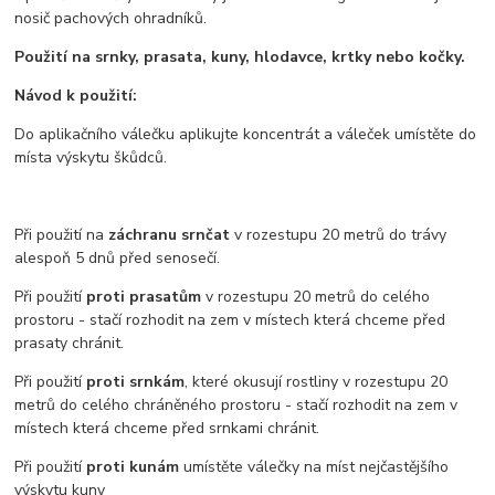
nosič pachových ohradníků.
Použití na srnky, prasata, kuny, hlodavce, krtky nebo kočky.
Návod k použití:
Do aplikačního válečku aplikujte koncentrát a váleček umístěte do
místa výskytu škůdců.
Při použití na
záchranu srnčat
v rozestupu 20 metrů do trávy
alespoň 5 dnů před senosečí.
Při použití
proti prasatům
v rozestupu 20 metrů do celého
prostoru - stačí rozhodit na zem v místech která chceme před
prasaty chránit.
Při použití
proti srnkám
, které okusují rostliny v rozestupu 20
metrů do celého chráněného prostoru - stačí rozhodit na zem v
místech která chceme před srnkami chránit.
Při použití
proti kunám
umístěte válečky na míst nejčastějšího
výskytu kuny