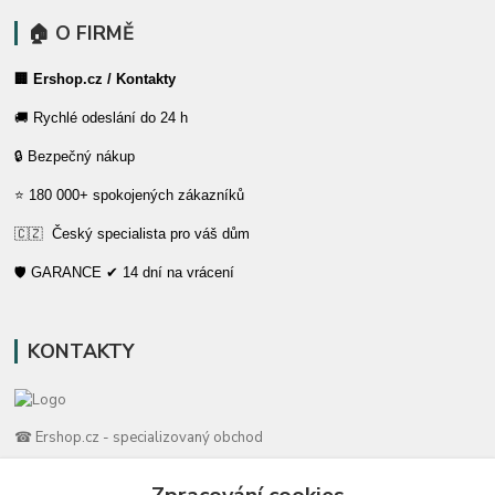
🏠 O FIRMĚ
🏢 Ershop.cz / Kontakty
🚚 Rychlé odeslání do 24 h
🔒 Bezpečný nákup
⭐ 180 000+ spokojených zákazníků
🇨🇿 Český specialista pro váš dům
🛡️ GARANCE ✔ 14 dní na vrácení
KONTAKTY
☎ Ershop.cz - specializovaný obchod
🛡️ Zákaznická podpora