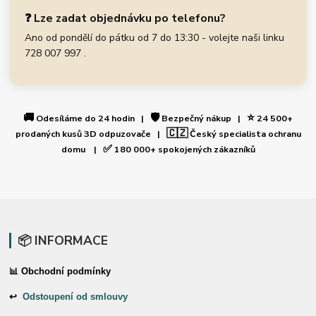
❓ Lze zadat objednávku po telefonu?
Ano od pondělí do pátku od 7 do 13:30 - volejte naši linku
728 007 997 .
🚚
🛡️
⭐
Odesíláme do 24 hodin |
Bezpečný nákup |
24 500+
🇨🇿
prodaných kusů 3D odpuzovače |
Český specialista ochranu
✅
domu |
180 000+ spokojených zákazníků
📦 INFORMACE
📊 Obchodní podmínky
↩
Odstoupení od smlouvy