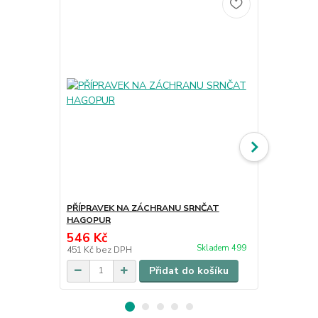
PŘÍPRAVEK NA ZÁCHRANU SRNČAT
Odpuzovač 
HAGOPUR
červený 400
546 Kč
496 Kč
Skladem 499
451 Kč
bez DPH
410 Kč
bez 
Přidat do košíku