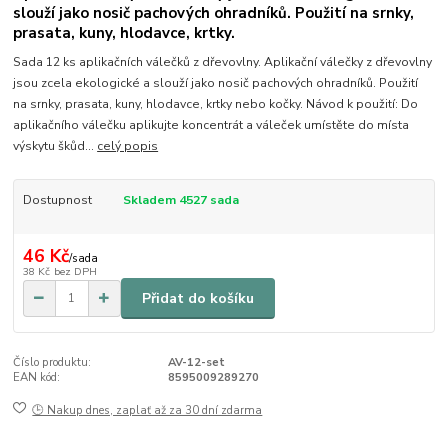
slouží jako nosič pachových ohradníků. Použití na srnky,
prasata, kuny, hlodavce, krtky.
Sada 12 ks aplikačních válečků z dřevovlny. Aplikační válečky z dřevovlny
jsou zcela ekologické a slouží jako nosič pachových ohradníků. Použití
na srnky, prasata, kuny, hlodavce, krtky nebo kočky. Návod k použití: Do
aplikačního válečku aplikujte koncentrát a váleček umístěte do místa
výskytu škůd...
celý popis
Dostupnost
Skladem 4527 sada
46 Kč
/
sada
38 Kč
bez DPH
Přidat do košíku
Číslo produktu:
AV-12-set
EAN kód:
8595009289270
🕒 Nakup dnes, zaplať až za 30 dní zdarma