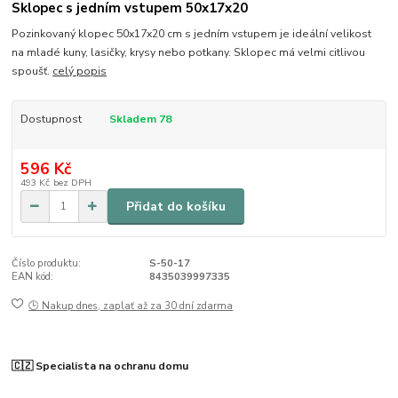
Sklopec s jedním vstupem 50x17x20
Pozinkovaný klopec 50x17x20 cm s jedním vstupem je ideální velikost
na mladé kuny, lasičky, krysy nebo potkany. Sklopec má velmi citlivou
spoušť.
celý popis
Dostupnost
Skladem 78
596 Kč
493 Kč
bez DPH
Přidat do košíku
Číslo produktu:
S-50-17
EAN kód:
8435039997335
🕒 Nakup dnes, zaplať až za 30 dní zdarma
🇨🇿 Specialista na ochranu domu