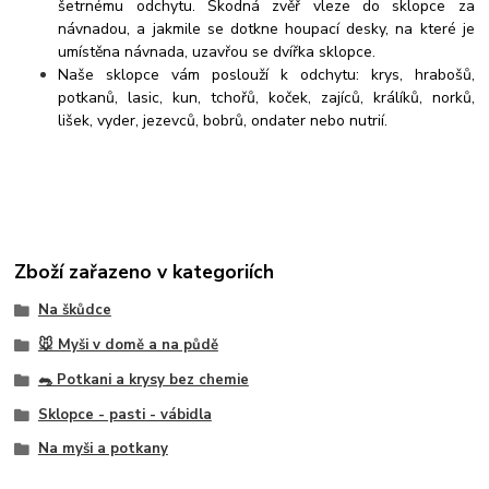
šetrnému odchytu. Škodná zvěř vleze do sklopce za
návnadou, a jakmile se dotkne houpací desky, na které je
umístěna návnada, uzavřou se dvířka sklopce.
Naše sklopce vám poslouží k odchytu:
krys, hrabošů,
potkanů, lasic, kun, tchořů, koček, zajíců, králíků, norků,
lišek, vyder, jezevců, bobrů, ondater nebo nutrií.
Zboží zařazeno v kategoriích
Na škůdce
🐭 Myši v domě a na půdě
🐀 Potkani a krysy bez chemie
Sklopce - pasti - vábidla
Na myši a potkany