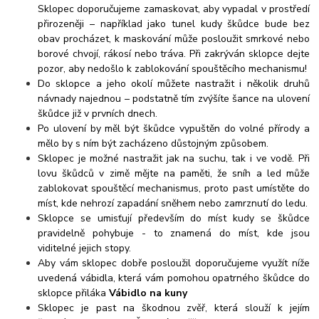
Sklopec doporučujeme zamaskovat, aby vypadal v prostředí
přirozeněji – například jako tunel kudy škůdce bude bez
obav procházet, k maskování může posloužit smrkové nebo
borové chvojí, rákosí nebo tráva. Při zakrýván sklopce dejte
pozor, aby nedošlo k zablokování spouštěcího mechanismu!
Do sklopce a jeho okolí můžete nastražit i několik druhů
návnady najednou – podstatně tím zvýšíte šance na ulovení
škůdce již v prvních dnech.
Po ulovení by měl být škůdce vypuštěn do volné přírody a
mělo by s ním být zacházeno důstojným způsobem.
Sklopec je možné nastražit jak na suchu, tak i ve vodě. Při
lovu škůdců v zimě mějte na paměti, že sníh a led může
zablokovat spouštěcí mechanismus, proto past umístěte do
míst, kde nehrozí zapadání sněhem nebo zamrznutí do ledu.
Sklopce se umisťují především do míst kudy se škůdce
pravidelně pohybuje - to znamená do míst, kde jsou
viditelné jejich stopy.
Aby vám sklopec dobře posloužil doporučujeme využít níže
uvedená vábidla, která vám pomohou opatrného škůdce do
sklopce přiláka
Vábidlo na kuny
Sklopec je past na škodnou zvěř, která slouží k jejím