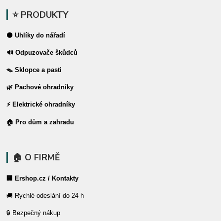
⭐ PRODUKTY
⚫ Uhlíky do nářadí
🔊 Odpuzovače škůdců
🪤 Sklopce a pasti
🌿 Pachové ohradníky
⚡ Elektrické ohradníky
🏠 Pro dům a zahradu
🏠 O FIRMĚ
🏢 Ershop.cz / Kontakty
🚚 Rychlé odeslání do 24 h
🔒 Bezpečný nákup