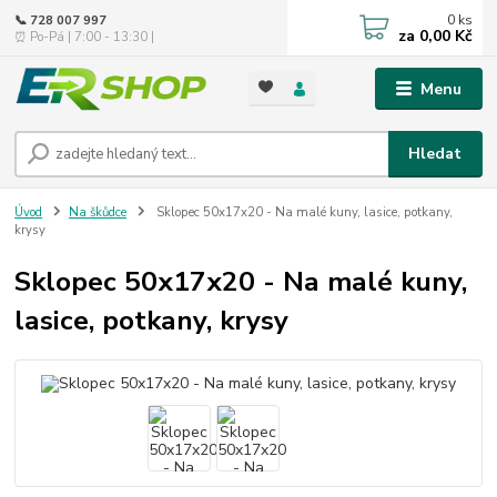
0
ks
📞 728 007 997
za
0,00 Kč
⏰ Po-Pá | 7:00 - 13:30 |
Menu
Hledat
Úvod
Na škůdce
Sklopec 50x17x20 - Na malé kuny, lasice, potkany,
krysy
Sklopec 50x17x20 - Na malé kuny,
lasice, potkany, krysy