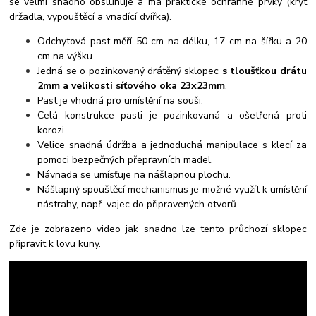
se velmi snadno obsluhuje a má praktické ochranné prvky (kryt
držadla, vypouštěcí a vnadící dvířka).
Odchytová past měří 50 cm na délku, 17 cm na šířku a 20
cm na výšku.
Jedná se o pozinkovaný drátěný sklopec
s tloušťkou drátu
2mm a velikosti síťového oka 23x23mm
.
Past je vhodná pro umístění na souši.
Celá konstrukce pasti je pozinkovaná a ošetřená proti
korozi.
Velice snadná údržba a jednoduchá manipulace s klecí za
pomoci bezpečných přepravních madel.
Návnada se umísťuje na nášlapnou plochu.
Nášlapný spouštěcí mechanismus je možné využít k umístění
nástrahy, např. vajec do připravených otvorů.
Zde je zobrazeno video jak snadno lze tento průchozí sklopec
připravit k lovu kuny.