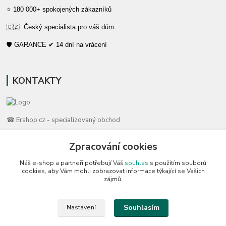
⭐ 180 000+ spokojených zákazníků
🇨🇿 Český specialista pro váš dům
🛡️ GARANCE ✔ 14 dní na vrácení
KONTAKTY
☎ Ershop.cz - specializovaný obchod
🛡️ Zákaznická podpora
Zpracování cookies
📞 728 007 997
Náš e-shop a partneři potřebují Váš
souhlas
s použitím souborů
⏰ Po-Pá | 7:00 - 13:30 |
cookies, aby Vám mohli zobrazovat informace týkající se Vašich
zájmů.
info@repulse.cz
Souhlasím
Nastavení