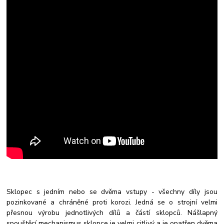
Sklopec s jedním nebo se dvěma vstupy - všechny díly jsou
pozinkované a chráněné proti korozi. Jedná se o strojní velmi
přesnou výrobu jednotlivých dílů a částí sklopců. Nášlapný
spouštěcí mechanismus sklopce je velmi citlivý a je opatřen dvěma