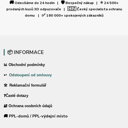
🚚
🛡️
⭐
Odesíláme do 24 hodin |
Bezpečný nákup |
24 500+
🇨🇿
prodaných kusů 3D odpuzovače |
Český specialista ochranu
✅
domu |
180 000+ spokojených zákazníků
📦 INFORMACE
📊 Obchodní podmínky
↩
Odstoupení od smlouvy
🛠 Reklamační formulář
❓Časté dotazy
🔐 Ochrana osobních údajů
🚚 PPL-domů / PPL-výdejní místo