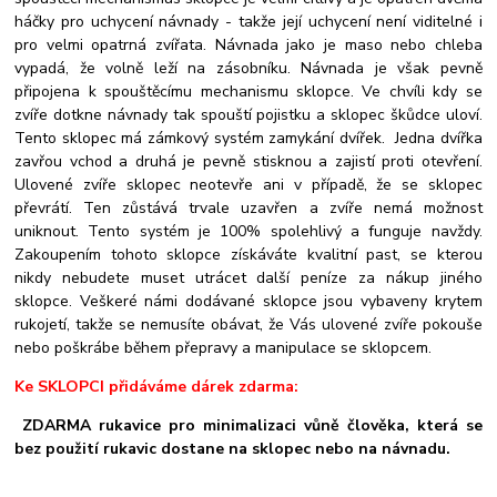
háčky pro uchycení návnady - takže její uchycení není viditelné i
pro velmi opatrná zvířata. Návnada jako je maso nebo chleba
vypadá, že volně leží na zásobníku. Návnada je však pevně
připojena k spouštěcímu mechanismu sklopce. Ve chvíli kdy se
zvíře dotkne návnady tak spouští pojistku a sklopec škůdce uloví.
Tento sklopec má zámkový systém zamykání dvířek. Jedna dvířka
zavřou vchod a druhá je pevně stisknou a zajistí proti otevření.
Ulovené zvíře sklopec neotevře ani v případě, že se sklopec
převrátí. Ten zůstává trvale uzavřen a zvíře nemá možnost
uniknout. Tento systém je 100% spolehlivý a funguje navždy.
Zakoupením tohoto sklopce získáváte kvalitní past, se kterou
nikdy nebudete muset utrácet další peníze za nákup jiného
sklopce. Veškeré námi dodávané sklopce jsou vybaveny krytem
rukojetí, takže se nemusíte obávat, že Vás ulovené zvíře pokouše
nebo poškrábe během přepravy a manipulace se sklopcem.
Ke SKLOPCI přidáváme dárek zdarma:
ZDARMA rukavice pro minimalizaci vůně člověka, která se
bez použití rukavic dostane na sklopec nebo na návnadu.