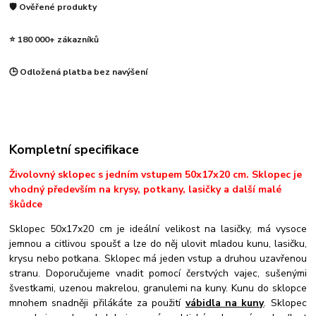
🛡️ Ověřené produkty
⭐ 180 000+ zákazníků
🕒 Odložená platba bez navýšení
Kompletní specifikace
Živolovný sklopec s jedním vstupem 50x17x20 cm. Sklopec je
vhodný především na krysy, potkany, lasičky a další malé
škůdce
Sklopec 50x17x20 cm je ideální velikost na lasičky, má vysoce
jemnou a citlivou spoušť a lze do něj ulovit mladou kunu, lasičku,
krysu nebo potkana. Sklopec má jeden vstup a druhou uzavřenou
stranu. Doporučujeme vnadit pomocí čerstvých vajec, sušenými
švestkami, uzenou makrelou, granulemi na kuny. Kunu do sklopce
mnohem snadněji přilákáte za použití
vábidla na kuny
. Sklopec