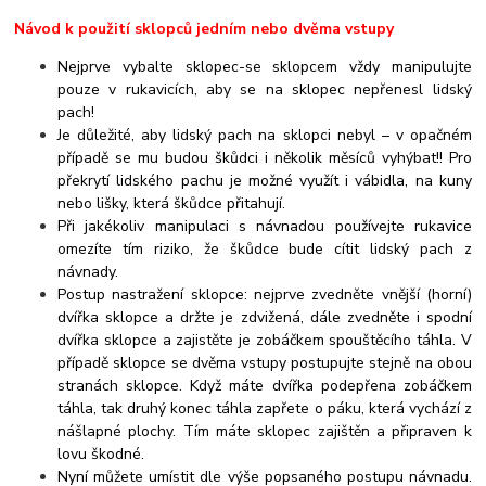
Návod k použití sklopců jedním nebo dvěma vstupy
Nejprve vybalte sklopec-se sklopcem vždy manipulujte
pouze v rukavicích, aby se na sklopec nepřenesl lidský
pach!
Je důležité, aby lidský pach na sklopci nebyl – v opačném
případě se mu budou škůdci i několik měsíců vyhýbat!! Pro
překrytí lidského pachu je možné využít i vábidla, na kuny
nebo lišky, která škůdce přitahují.
Při jakékoliv manipulaci s návnadou používejte rukavice
omezíte tím riziko, že škůdce bude cítit lidský pach z
návnady.
Postup nastražení sklopce: nejprve zvedněte vnější (horní)
dvířka sklopce a držte je zdvižená, dále zvedněte i spodní
dvířka sklopce a zajistěte je zobáčkem spouštěcího táhla. V
případě sklopce se dvěma vstupy postupujte stejně na obou
stranách sklopce. Když máte dvířka podepřena zobáčkem
táhla, tak druhý konec táhla zapřete o páku, která vychází z
nášlapné plochy. Tím máte sklopec zajištěn a připraven k
lovu škodné.
Nyní můžete umístit dle výše popsaného postupu návnadu.