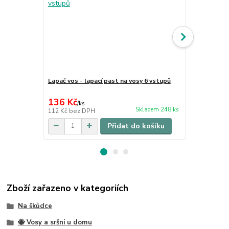
Lapač vos - lapací past na vosy 6 vstupů
Sada na odp
136 Kč
386 Kč
/
ks
/
sa
Skladem 248 ks
112 Kč
bez DPH
319 Kč
bez 
Přidat do košíku
Zboží zařazeno v kategoriích
Na škůdce
🐝 Vosy a sršni u domu