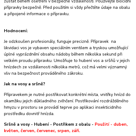
zůstat během ošetření v bezpečné vzdálenosti. Používejte biocidní
přípravky bezpečně. Před použitím si vždy přečtěte údaje na obalu
a připojené informace o přípravku.
Hodnocení:
Je odzkoušen profesionály, funguje precizně. Přípravek na
likvidaci vos je vybaven speciálním ventilem a tryskou umožňující
úplné vyprázdnění obsahu nádoby během několika sekund při
velkém proudu přípravku. Umožňuje to hubení vos a sršňů v jejich
hnízdech ze vzdálenosti několika metrů, což má velmi významný
vliv na bezpečnost prováděného zákroku.
Jak na vosy a sršně?
Přípravekem je nutné postřikovat konkrétní místa, vnitřky hnízd do
okamžiku jejich důkladného zvlhčení. Postřikování rozdrážděného
hmyzu v prostoru se provádí teprve po aplikaci insekticidního
prostředku dovnitř hnízda.
Sršně a vosy - Hubení - Postřikem z obalu -
Použití - duben,
květen, červen, červenec, srpen, září.