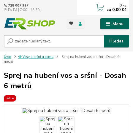
0
ks
📞 728 007 997
za
0,00 Kč
⏰ Po-Pá | 7:00 - 13:30 |
Menu
Hledat
Úvod
🐝 Vosy a sršni u domu
Sprej na hubení vos a sršní - Dosah 6
metrů
Sprej na hubení vos a sršní - Dosah
6 metrů
Akce