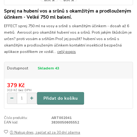
Sprej na hubení vos a sršnů s okamžitým a prodlouženým
účinkem - Velké 750 ml balení.
EFFECT sprej 750 ml na vosy a sršně s okamžitým účinkem - dosah až 6
metrů. Aerosol pro okamžité hubení vos a sršnů. Proti jakým škůdcům je
určen? proti vosám a sršňům Proč jej použít? hubení vos a sršnů s
okamžitým a prodlouženým účinkem kontaktní insekticid bezpečná
aplikace postřikem ze vzdál...
celý popis
Dostupnost
Skladem 43
379 Kč
313 Kč
bez DPH
Přidat do košíku
Číslo produktu:
ART002041
EAN kód:
3830050605552
🕒 Nakup dnes, zaplať až za 30 dní zdarma