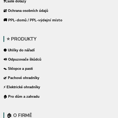
❓Časté dotazy
🔐 Ochrana osobních údajů
🚚 PPL-domů / PPL-výdejní místo
⭐ PRODUKTY
⚫ Uhlíky do nářadí
🔊 Odpuzovače škůdců
🪤 Sklopce a pasti
🌿 Pachové ohradníky
⚡ Elektrické ohradníky
🏠 Pro dům a zahradu
🏠 O FIRMĚ