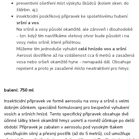
preventivní ošetření míst výskytu škůdců (kolem oken, do
štěrbin, aj.).
insekticidní poskřikový přípravek ke spolehlivému hubení
sršní a vos
.
Na sršně a vosy působí okamžitě, ale zároveň i dlouhodobě
- tzn. když tím nastříkáme vletový otvor bude působit i na
vosy, nebo sršně, které přilétnou.
Můžeme tím jednoduše vyhubit
celé hnízdo vos a sršní
.
Aerosol dostříkne až na vzdálenost cca 6 metrů a zasažená
vosa nebo sršeň okamžitě hyne - nenapadá dál. Obsahuje
repelent a proto je zasažené místo neatraktivní pro hmyz.
balení: 750 ml
Insekticidní přípravek ve formě aerosolu na vosy a sršně s velmi
dobrým účinkem, speciálně formulovaný pro bezpečné vyhubení
vosích a sršních hnízd. Tento specifický přípravek obsahuje dvě
účinné látky, které okamžitě hmyz usmrtí a rovněž účinkuje po delší
období. Přípravek je zabalen v aerosolu pod vysokým tlakem
umožňujícím silný a přesný postřik (až do 5 metrů), což umožňuje