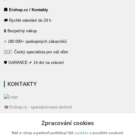
🏢 Ershop.cz / Kontakty
🚚 Rychlé odeslání do 24 h
🔒 Bezpečný nákup
⭐ 180 000+ spokojených zákazníků
🇨🇿 Český specialista pro váš dům
🛡️ GARANCE ✔ 14 dní na vrácení
KONTAKTY
☎ Ershop.cz - specializovaný obchod
🛡️ Zákaznická podpora
Zpracování cookies
📞 728 007 997
Náš e-shop a partneři potřebují Váš
souhlas
s použitím souborů
⏰ Po-Pá | 7:00 - 13:30 |