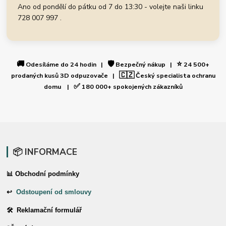
Ano od pondělí do pátku od 7 do 13:30 - volejte naši linku
728 007 997 .
🚚
🛡️
⭐
Odesíláme do 24 hodin |
Bezpečný nákup |
24 500+
🇨🇿
prodaných kusů 3D odpuzovače |
Český specialista ochranu
✅
domu |
180 000+ spokojených zákazníků
📦 INFORMACE
📊 Obchodní podmínky
↩
Odstoupení od smlouvy
🛠 Reklamační formulář