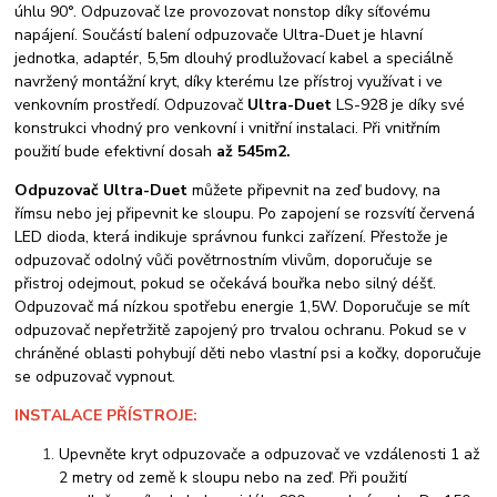
úhlu 90°. Odpuzovač lze provozovat nonstop díky síťovému
napájení. Součástí balení odpuzovače Ultra-Duet je hlavní
jednotka, adaptér, 5,5m dlouhý prodlužovací kabel a speciálně
navržený montážní kryt, díky kterému lze přístroj využívat i ve
venkovním prostředí. Odpuzovač
Ultra-Duet
LS-928 je díky své
konstrukci vhodný pro venkovní i vnitřní instalaci. Při vnitřním
použití bude efektivní dosah
až 545m2.
Odpuzovač Ultra-Duet
můžete připevnit na zeď budovy, na
římsu nebo jej připevnit ke sloupu. Po zapojení se rozsvítí červená
LED dioda, která indikuje správnou funkci zařízení. Přestože je
odpuzovač odolný vůči povětrnostním vlivům, doporučuje se
přistroj odejmout, pokud se očekává bouřka nebo silný déšť.
Odpuzovač má nízkou spotřebu energie 1,5W. Doporučuje se mít
odpuzovač nepřetržitě zapojený pro trvalou ochranu. Pokud se v
chráněné oblasti pohybují děti nebo vlastní psi a kočky, doporučuje
se odpuzovač vypnout.
INSTALACE PŘÍSTROJE:
Upevněte kryt odpuzovače a odpuzovač ve vzdálenosti 1 až
2 metry od země k sloupu nebo na zeď. Při použití