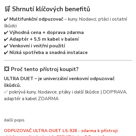
🛒 Shrnutí klíčových benefitů
✔️
Multifunkční odpuzovač
– kuny, hlodavci, ptáci i ostatní
škůdci
✔️
Výhodná cena + doprava zdarma
✔️
Adaptér + 5,5 m kabel v balení
✔️
Venkovní i vnitřní použití
✔️
Nízká spotřeba a snadná instalace
💥 Proč tento přístroj koupit?
ULTRA DUET – je univerzální venkovní odpuzovač
škůdců.
✅ pokrývá kuny, hlodavce, ptáky i další škůdce | DOPRAVA,
adaptér a kabel ZDARMA
další popis
ODPUZOVAČ ULTRA-DUET LS-928 - zdarma k přístroji