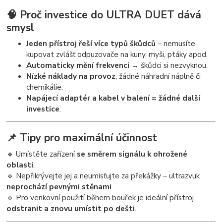
🧠 Proč investice do ULTRA DUET dává
smysl
Jeden přístroj řeší více typů škůdců
– nemusíte
kupovat zvlášť odpuzovače na kuny, myši, ptáky apod.
Automaticky mění frekvenci
→ škůdci si nezvyknou.
Nízké náklady na provoz
, žádné náhradní náplně či
chemikálie.
Napájecí adaptér a kabel v balení = žádné další
investice
.
📌 Tipy pro maximální účinnost
🔹 Umístěte zařízení
se směrem signálu k ohrožené
oblasti
.
🔹 Nepřikrývejte jej a neumisťujte za překážky – ultrazvuk
neprochází pevnými stěnami
.
🔹 Pro venkovní použití během bouřek je ideální přístroj
odstranit a znovu umístit po dešti
.