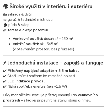
🌍 Široké využití v interiéru i exteriéru
🏡 zahrada & dvůr
🚗 garáž & technické místnosti
🏠 půda & sklep
🌿 terasa & okraje pozemku
Venkovní použití:
dosah až ~230 m²
Vnitřní použití:
až ~545 m²
(v otevřeném prostoru bez překážek)
⚡ Jednoduchá instalace – zapojíš a funguje
✔️ Přiložený
napájecí adaptér + 5,5 m kabel
✔️ Stačí umístit směrem ke chráněné oblasti
✔️
LED indikace provozu
✔️ Nízká spotřeba energie (jen ~1,5 W)
Díky montážnímu krytu je přístroj vhodný i do
venkovního
prostředí
– stačí jej připevnit na stěnu, sloup či římsu.