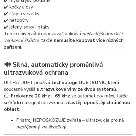
✔️ myši, krysy, potkany
✔️ kočky a psy
✔️ lišky a veverky
✔️ netopýry
✔️ jeleny, srnky i ptáky
Tento univerzální odpuzovač pokrývá
nejčastější domácí i
venkovní škůdce
, takže
nemusíte kupovat více různých
zařízení
.
🔊 Silná, automaticky proměnlivá
ultrazvuková ochrana
ULTRA DUET používá
technologii DUETSONIC
, která
současně vysílá
ultrazvukové vlny ze dvou systémů
.
👉
Frekvence 20 kHz – 65 kHz
se automaticky mění, takže
si škůdci na signál nezvyknou a
častěji opouštějí chráněnou
oblast
.
Přístroj NEPOŠKOZUJE zvířata – ultrazvuk je pro ně
nepříjemný, ne škodlivý
.