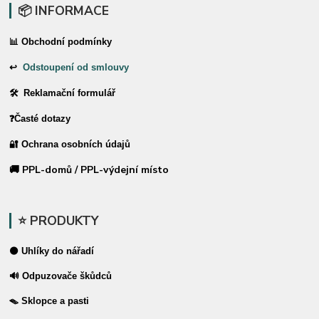
📦 INFORMACE
📊 Obchodní podmínky
↩
Odstoupení od smlouvy
🛠 Reklamační formulář
❓Časté dotazy
🔐 Ochrana osobních údajů
🚚 PPL-domů / PPL-výdejní místo
⭐ PRODUKTY
⚫ Uhlíky do nářadí
🔊 Odpuzovače škůdců
🪤 Sklopce a pasti