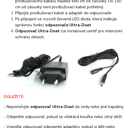
prodlužovacího kabelu nejdéle 690 cm od zásuvky. Do 150
cm od zásuvky není prodlužovací kabel potřebný.
Připojte prodlužovací kabel a adaptér do odpuzovače.
Po připojení se rozsvítí červená LED dioda, která indikuje
správnou funkci
odpuzovače Ultra-Duet
Odpuzovač Ultra-Duet
lze instalovat uvnitř pro intenzivní
ochranu oblasti
.
DŮLEŽITÉ:
- Neponořujte
odpuzovač Ultra-Duet
do vody nebo jiné kapaliny.
- Odejměte odpuzovač, pokud se očekává bouřka nebo silný déšť.
- Vypněte odpuzovač odpojením adaptéru, pokud si děti nebo