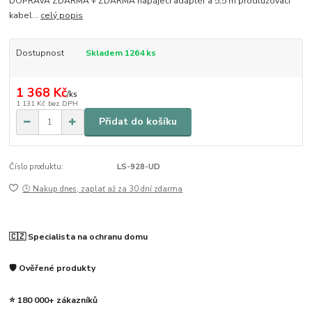
DOPRAVA ZDARMA + ZDARMA napájecí adaptér a 5,5 m prodlužovací
kabel...
celý popis
Dostupnost
Skladem 1264 ks
1 368 Kč
/
ks
1 131 Kč
bez DPH
Přidat do košíku
Číslo produktu:
LS-928-UD
🕒 Nakup dnes, zaplať až za 30 dní zdarma
🇨🇿 Specialista na ochranu domu
🛡️ Ověřené produkty
⭐ 180 000+ zákazníků