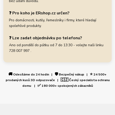
bez udání důvodu.
❓ Pro koho je ERshop.cz určen?
Pro domácnosti, kutily, řemeslníky i firmy, které hledají
spolehlivé produkty.
❓ Lze zadat objednávku po telefonu?
Ano od pondělí do pátku od 7 do 13:30 - volejte naši linku
728 007 997 .
🚚
🛡️
⭐
Odesíláme do 24 hodin |
Bezpečný nákup |
24 500+
🇨🇿
prodaných kusů 3D odpuzovače |
Český specialista ochranu
✅
domu |
180 000+ spokojených zákazníků