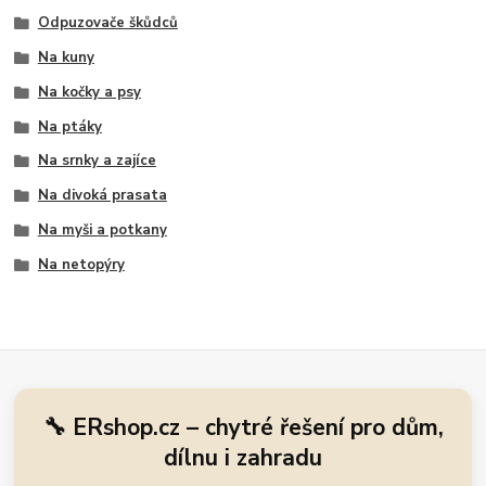
Odpuzovače škůdců
Na kuny
Na kočky a psy
Na ptáky
Na srnky a zajíce
Na divoká prasata
Na myši a potkany
Na netopýry
🔧 ERshop.cz – chytré řešení pro dům,
dílnu i zahradu