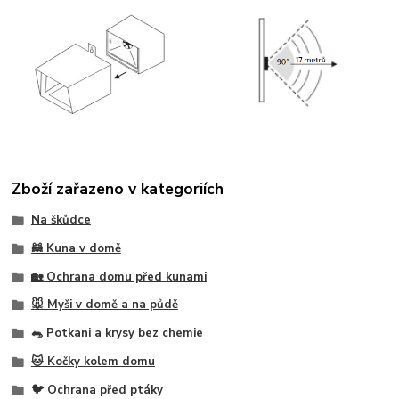
Zboží zařazeno v kategoriích
Na škůdce
🦝 Kuna v domě
🏡 Ochrana domu před kunami
🐭 Myši v domě a na půdě
🐀 Potkani a krysy bez chemie
🐱 Kočky kolem domu
🐦 Ochrana před ptáky