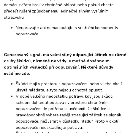
domácí zvířata hrají v chráněné oblast, nebo pokud chcete
předejít rušení způsobenému jedinečně silným vysíláním
ultrazvuku.
Neupravujte ani nemanipulujte s vnitřními komponenty
odpuzovače.
Generovaný signál má velmi silný odpuzující účinek na různé
druhy škůdců, nicméně ne vždy je možné dosáhnout
optimálních výsledků při odpuzování. Některé důvody
uvádíme zde:
Škůdci mají v prostoru s odpuzovačem, nebo v jeho okolí
ukrytá mláďata, a tyto nejsou ochotná opustit.
V době velkého nedostatku potravy, kdy jsou škůdci
schopní dohledat potravu i v prostoru chráněném
odpuzovačem. Je potřeba si uvědomit, že škůdce si
pravděpodobně vybere raději stresující zážitek ze signálu
odpuzovače, než „smrt v důsledku hladu“. Proto v okolí
odpuzovače neuskladňujte potravu.