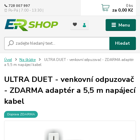
0
ks
📞 728 007 997
za
0,00 Kč
⏰ Po-Pá | 7:00 - 13:30 |
Menu
Hledat
Úvod
Na škůdce
ULTRA DUET - venkovní odpuzovač - ZDARMA adaptér
a 5,5 m napájecí kabel
ULTRA DUET - venkovní odpuzovač
- ZDARMA adaptér a 5,5 m napájecí
kabel
Doprava ZDARMA