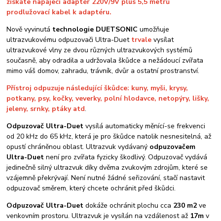
získáte napájecí adaptér 220V/9V plus 5,5 metrů
prodlužovací kabel k adaptéru.
Nově vyvinutá
technologie DUETSONIC
umožňuje
ultrazvukovému odpuzovači Ultra-Duet
trvale
vysílat
ultrazvukové vlny ze dvou různých ultrazvukových systémů
současně, aby odradila a udržovala škůdce a nežádoucí zvířata
mimo váš domov, zahradu, trávník, dvůr a ostatní prostranství.
Přístroj odpuzuje následující škůdce: kuny, myši, krysy,
potkany, psy, kočky, veverky, polní hlodavce, netopýry, lišky,
jeleny, srnky, ptáky atd
.
Odpuzovač Ultra-Duet
vysílá automaticky měnící-se frekvenci
od 20 kHz do 65 kHz, která je pro škůdce natolik nesnesitelná, až
opustí chráněnou oblast. Ultrazvuk vydávaný
odpuzovačem
Ultra-Duet
není pro zvířata fyzicky škodlivý. Odpuzovač vydává
jedinečně silný ultrazvuk díky dvěma zvukovým zdrojům, které se
vzájemně překrývají. Není nutné žádné seřizování, stačí nastavit
odpuzovač směrem, který chcete ochránit před škůdci.
Odpuzovač Ultra-Duet
dokáže ochránit plochu cca
230 m2
ve
venkovním prostoru. Ultrazvuk je vysílán na vzdálenost až
17m
v