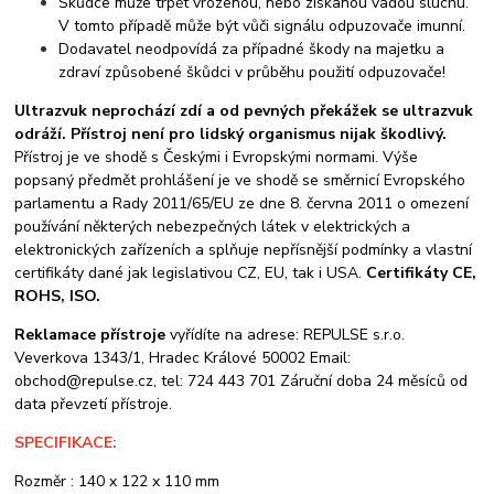
Škůdce může trpět vrozenou, nebo získanou vadou sluchu.
V tomto případě může být vůči signálu odpuzovače imunní.
Dodavatel neodpovídá za případné škody na majetku a
zdraví způsobené škůdci v průběhu použití odpuzovače!
Ultrazvuk neprochází zdí a od pevných překážek se ultrazvuk
odráží. Přístroj není pro lidský organismus nijak škodlivý.
Přístroj je ve shodě s Českými i Evropskými normami. Výše
popsaný předmět prohlášení je ve shodě se směrnicí Evropského
parlamentu a Rady 2011/65/EU ze dne 8. června 2011 o omezení
používání některých nebezpečných látek v elektrických a
elektronických zařízeních a splňuje nepřísnější podmínky a vlastní
certifikáty dané jak legislativou CZ, EU, tak i USA.
Certifikáty CE,
ROHS, ISO.
Reklamace přístroje
vyřídíte na adrese: REPULSE s.r.o.
Veverkova 1343/1, Hradec Králové 50002 Email:
obchod@repulse.cz, tel: 724 443 701 Záruční doba 24 měsíců od
data převzetí přístroje.
SPECIFIKACE:
Rozměr : 140 x 122 x 110 mm