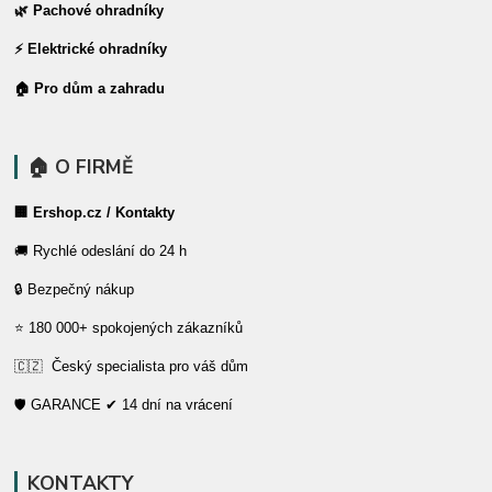
🌿 Pachové ohradníky
⚡ Elektrické ohradníky
🏠 Pro dům a zahradu
🏠 O FIRMĚ
🏢 Ershop.cz / Kontakty
🚚 Rychlé odeslání do 24 h
🔒 Bezpečný nákup
⭐ 180 000+ spokojených zákazníků
🇨🇿 Český specialista pro váš dům
🛡️ GARANCE ✔ 14 dní na vrácení
KONTAKTY