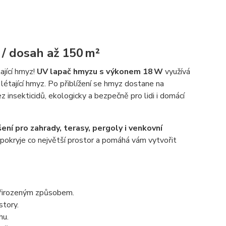
/ dosah až 150 m²
tající hmyz!
UV lapač hmyzu s výkonem 18 W
využívá
 létající hmyz. Po přiblížení se hmyz dostane na
z insekticidů, ekologicky a bezpečně pro lidi i domácí
šení pro zahrady, terasy, pergoly i venkovní
pokryje co největší prostor a pomáhá vám vytvořit
 přirozeným způsobem.
story.
hu.