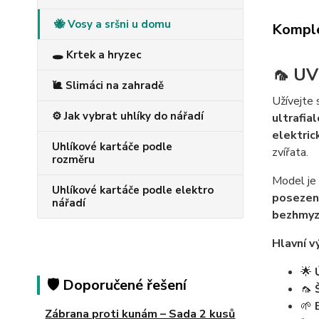
🐝 Vosy a sršni u domu
Komple
🕳️ Krtek a hryzec
🦟 UV
🐌 Slimáci na zahradě
Užívejte 
⚙️ Jak vybrat uhlíky do nářadí
ultrafia
elektric
Uhlíkové kartáče podle
zvířata.
rozměru
Model je
Uhlíkové kartáče podle elektro
posezen
nářadí
bezhmyz
Hlavní v
🌟
🛡️ Doporučené řešení
🦟
🌱
Zábrana proti kunám – Sada 2 kusů