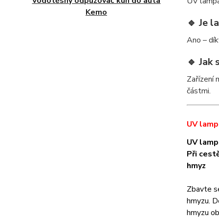
Vodotěsný odpuzovač kun do auta
UV lampa
Kemo
🔹 Je l
Ano – dí
🔹 Jak 
Zařízení
částmi.
UV lamp
UV lampa
Při cest
hmyz
Zbavte se
hmyzu. Do
hmyzu obs