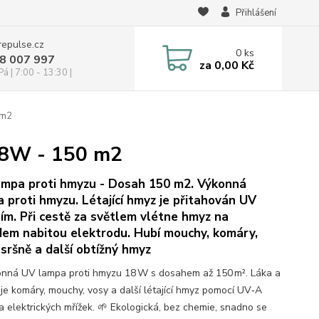
Přihlášení
repulse.cz
0
ks
28 007 997
za
0,00 Kč
á | 7:00 - 13:30 |
 m2
18W - 150 m2
ampa proti hmyzu - Dosah 150 m2. Výkonná
 proti hmyzu. Létající hmyz je přitahován UV
ím. Při cestě za světlem vlétne hmyz na
em nabitou elektrodu. Hubí mouchy, komáry,
 sršně a další obtížný hmyz
nná UV lampa proti hmyzu 18 W s dosahem až 150 m². Láka a
uje komáry, mouchy, vosy a další létající hmyz pomocí UV‑A
 a elektrických mřížek. 🌱 Ekologická, bez chemie, snadno se