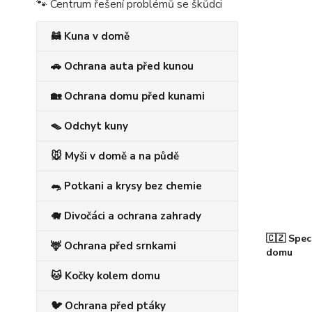
🐾 Centrum řešení problémů se škůdci
🦝 Kuna v domě
🚗 Ochrana auta před kunou
🏡 Ochrana domu před kunami
🪤 Odchyt kuny
🐭 Myši v domě a na půdě
🐀 Potkani a krysy bez chemie
🐗 Divočáci a ochrana zahrady
🇨🇿 Spec
🦌 Ochrana před srnkami
domu
🐱 Kočky kolem domu
🐦 Ochrana před ptáky