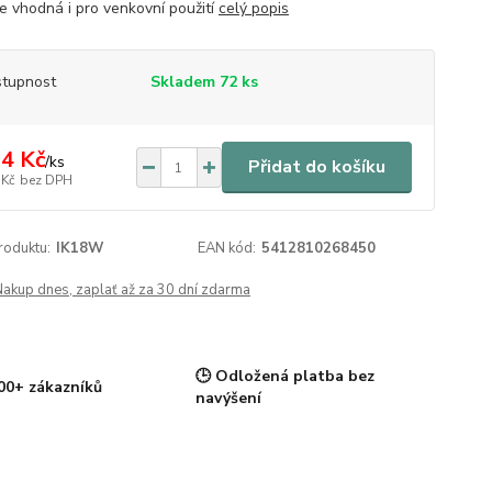
 je vhodná i pro venkovní použití
celý popis
tupnost
Skladem 72 ks
4 Kč
/
ks
Přidat do košíku
 Kč
bez DPH
roduktu:
IK18W
EAN kód:
5412810268450
Nakup dnes, zaplať až za 30 dní zdarma
🕒 Odložená platba bez
00+ zákazníků
navýšení