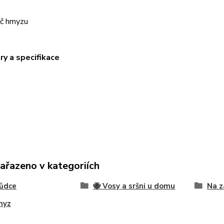
ač hmyzu
y a specifikace
zařazeno v kategoriích
kůdce
🐝 Vosy a sršni u domu
Na z
myz