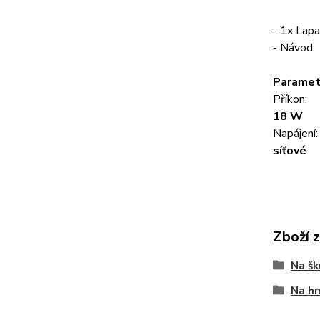
- 1x Lap
- Návod
Parametr
Příkon:
18 W
Napájení:
síťové
Zboží 
Na š
Na h