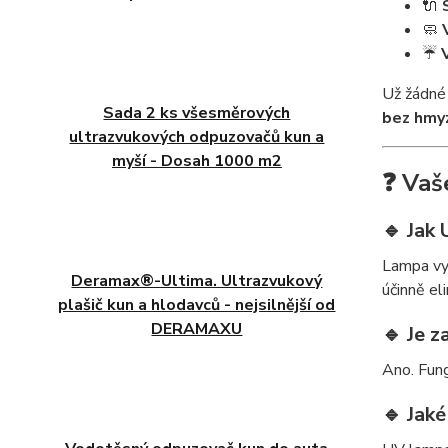
🔌
🧼
☔
Už žádné
Sada 2 ks všesměrových
bez hmy
ultrazvukových odpuzovačů kun a
myší - Dosah 1000 m2
❓ Vaš
🔹 Jak
Lampa vy
Deramax®-Ultima. Ultrazvukový
účinně el
plašič kun a hlodavců - nejsilnější od
DERAMAXU
🔹 Je z
Ano. Fung
🔹 Jaké