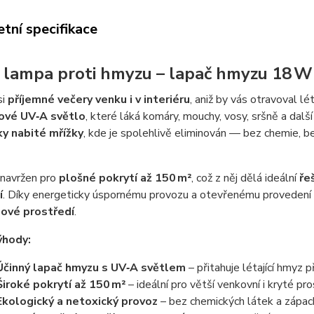
tní specifikace
 lampa proti hmyzu – lapač hmyzu 18 W 
si
příjemné večery venku i v interiéru
, aniž by vás otravoval lé
lové UV‑A světlo
, které láká komáry, mouchy, vosy, sršně a další
ky nabité mřížky
, kde je spolehlivě eliminován — bez chemie, be
 navržen pro
plošné pokrytí až 150 m²
, což z něj dělá ideální
ře
í
. Díky energeticky úspornému provozu a otevřenému provedení 
ové prostředí
.
ýhody:
Účinný lapač hmyzu s UV‑A světlem
– přitahuje létající hmyz
Široké pokrytí až 150 m²
– ideální pro větší venkovní i kryté pro
Ekologický a netoxický provoz
– bez chemických látek a zápac