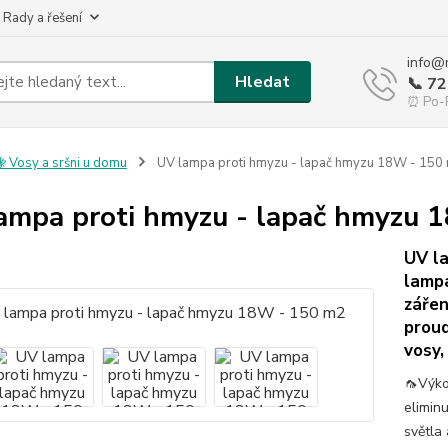
 Rady a řešení
info@
Hledat
📞 7
⏰ Po-P
 Vosy a sršni u domu
UV lampa proti hmyzu - lapač hmyzu 18W - 150
ampa proti hmyzu - lapač hmyzu 
UV l
lampa
zářen
proud
vosy,
🦟Výko
elimin
světla