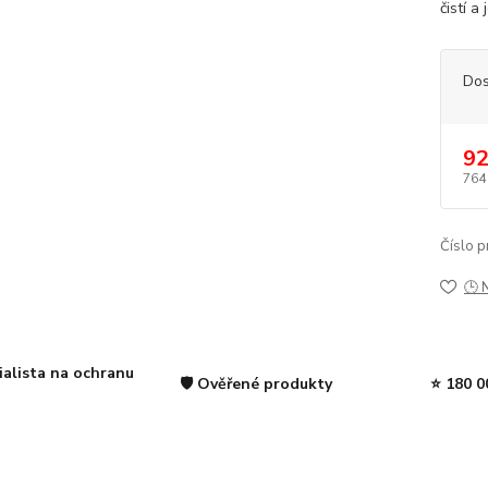
čistí a
Dos
92
764
Číslo p
🕒 
ialista na ochranu
🛡️ Ověřené produkty
⭐ 180 0