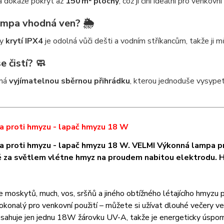
 dokáže pokrýt až
150 m² plochy
, což ji činí ideální pro venkovn
ampa vhodná ven? 🌦️
ky
krytí IPX4
je odolná vůči dešti a vodním stříkancům, takže ji 
se čistí? 🧼
 má
vyjímatelnou sběrnou přihrádku
, kterou jednoduše vysypet
a proti hmyzu - lapač hmyzu 18 W
 proti hmyzu - lapač hmyzu 18 W. VELMI Výkonná lampa pro
ě za světlem vlétne hmyz na proudem nabitou elektrodu. Hu
 moskytů, much, vos, sršňů a jiného obtížného létajícího hmyzu 
konalý pro venkovní použití – můžete si užívat dlouhé večery ve
ahuje jen jednu 18W žárovku UV-A, takže je energeticky úsporn