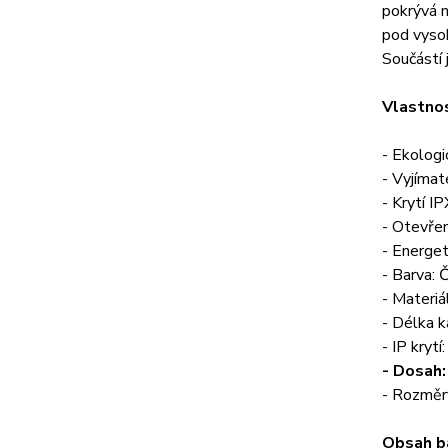
pokrývá n
pod vysok
Součástí 
Vlastnos
- Ekologi
- Vyjímat
- Krytí I
- Otevře
- Energe
- Barva: 
- Materiá
- Délka k
- IP krytí
- Dosah:
- Rozměr
Obsah ba