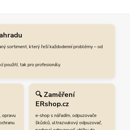
zahradu
aný sortiment, který řeší každodenní problémy – od
 použití, tak pro profesionály.
🔍 Zaměření
ERshop.cz
, opravu
e-shop s nářadím, odpuzovače
 ochranu
škůdců, ultrazvukový odpuzovač,