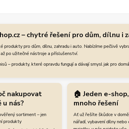
hop.cz – chytré řešení pro dům, dílnu i 
 produkty pro dům, dílnu, zahradu i auto. Nabízíme pečlivě vybr
až po užitečné nástroje a příslušenství.
ů – produkty, které opravdu fungují a dávají smysl jak pro domácí
oč nakupovat
🏠 Jeden e-shop,
 u nás?
mnoho řešení
rověřený sortiment – jen
Ať už řešíte škůdce v domě
ní produkty
nářadí, vybavení dílny nebo