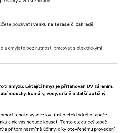
í prostory a větší zahrady.
můžete používat i
venku na terase či zahradě
.
e a omyjete bez nutnosti pracovat s elektrickými
ti hmyzu. Létající hmyz je přitahován UV zářením.
bí mouchy, komáry, vosy, sršně a další obtížný
pomocí tohoto vysoce kvalitního elektrického lapače
nku a nic vás nebude kousat. Tento elektrický lapač
ý a přitom nesmírně účinný: díky otevřenému provedení