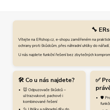
🔧 ERs
Vítejte na ERshop.cz, e-shopu zaměřeném na praktické
ochrany proti škůdcům, přes náhradní uhlíky do nářadí, 
U nás najdete funkční řešení bez zbytečných kompromis
🛠️ Co u nás najdete?
✅ Pr
právě
🐭 Odpuzovače škůdců –
ultrazvukové, pachové i
🛡️ P
kombinované řešení
funkč
🔩 Uhlíky a náhradní díly do