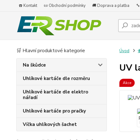
☎️ Kontakt
📜 Obchodní podmínky
🚚 Doprava a platba
🔧
🛒 Hlavní produktové kategorie
Úvod

Na škůdce
UV l
Uhlíkové kartáče dle rozměru
Akce
Uhlíkové kartáče dle elektro
nářadí
Uhlíkové kartáče pro pračky
Víčka uhlíkových šachet