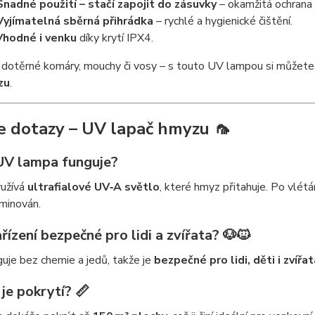
Snadné použití – stačí zapojit do zásuvky
– okamžitá ochrana
Vyjímatelná sběrná přihrádka
– rychlé a hygienické čištění.
Vhodné i venku
díky krytí IPX4.
 dotěrné komáry, mouchy či vosy – s touto UV lampou si můžet
zu
.
e dotazy – UV lapač hmyzu 🦟
 UV lampa funguje?
užívá
ultrafialové UV‑A světlo
, které hmyz přitahuje. Po vlét
iminován.
ařízení bezpečné pro lidi a zvířata? 🐶🐱
uje bez chemie a jedů, takže je
bezpečné pro lidi, děti i zvířat
 je pokrytí? 📏