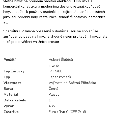
vlétne hmyz na proudem nabitou elektrodu. Díky úzké a
kompaktní konstrukci a modernímu designu je znaškodňovač
hmyzu ideální k použití v osobních pokojích, ale také na místech,
jako jsou výrobní haly, restaurace, skladiště potravin, nemocnice,
atd.
Speciální UV lampa obsažená v dodávce jsou ve spojení se
zmiňovanou pastí na hmyz je vhodné nejen pro lapání hmyzu, ale
také pro osvětlení vnitřních prostor
Použití
Hubení Škůdců
Interiér
Typ žárovky
F4T5/BL
Typ
Lapač komárů
Vlastnost
Vyjímatelná Sběrná Přihrádka
Barva
Černá
Materiál
Plastic
Délka kabelu
1 m
Výkon
4 W
Zástrčka
Euro / Typ C (CEE 7/16)