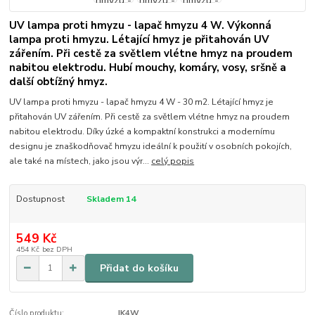
UV lampa proti hmyzu - lapač hmyzu 4 W. Výkonná
lampa proti hmyzu. Létající hmyz je přitahován UV
zářením. Při cestě za světlem vlétne hmyz na proudem
nabitou elektrodu. Hubí mouchy, komáry, vosy, sršně a
další obtížný hmyz.
UV lampa proti hmyzu - lapač hmyzu 4 W - 30 m2. Létající hmyz je
přitahován UV zářením. Při cestě za světlem vlétne hmyz na proudem
nabitou elektrodu. Díky úzké a kompaktní konstrukci a modernímu
designu je znaškodňovač hmyzu ideální k použití v osobních pokojích,
ale také na místech, jako jsou výr...
celý popis
Dostupnost
Skladem 14
549 Kč
454 Kč
bez DPH
Přidat do košíku
Číslo produktu:
IK4W