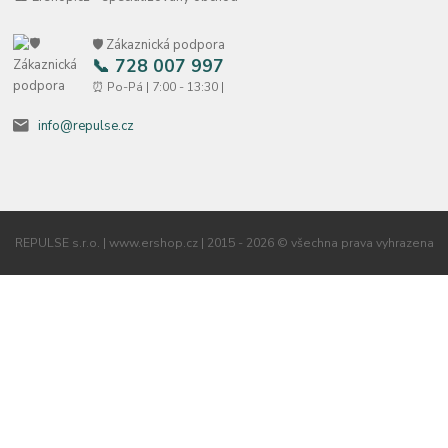
🛡️ Zákaznická podpora
📞 728 007 997
⏰ Po-Pá | 7:00 - 13:30 |
info@repulse.cz
REPULSE s.r.o. | www.ershop.cz | 2015 - 2026 © všechna prava vyhrazena