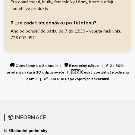
Pro domácnosti, kutily, řemeslníky i firmy, které hledají
spolehlivé produkty.
❓ Lze zadat objednávku po telefonu?
Ano od pondělí do pátku od 7 do 13:30 - volejte naši linku
728 007 997 .
🚚
🛡️
⭐
Odesíláme do 24 hodin |
Bezpečný nákup |
24 500+
🇨🇿
prodaných kusů 3D odpuzovače |
Český specialista ochranu
✅
domu |
180 000+ spokojených zákazníků
📦 INFORMACE
📊 Obchodní podmínky