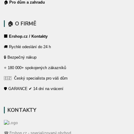
🏠 Pro dům a zahradu
🏠 O FIRMĚ
🏢 Ershop.cz / Kontakty
🚚 Rychlé odeslání do 24 h
🔒 Bezpečný nákup
⭐ 180 000+ spokojených zákazníků
🇨🇿 Český specialista pro váš dům
🛡️ GARANCE ✔ 14 dní na vrácení
KONTAKTY
☎ Ershop.cz - specializovaný obchod