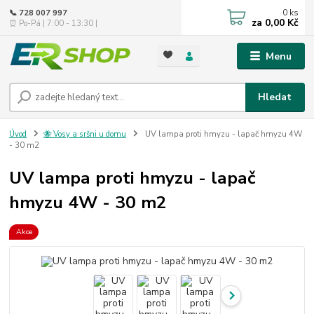
0
ks
📞 728 007 997
za
0,00 Kč
⏰ Po-Pá | 7:00 - 13:30 |
Menu
Hledat
Úvod
🐝 Vosy a sršni u domu
UV lampa proti hmyzu - lapač hmyzu 4W
- 30 m2
UV lampa proti hmyzu - lapač
hmyzu 4W - 30 m2
Akce