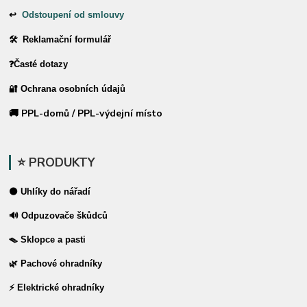
↩
Odstoupení od smlouvy
🛠 Reklamační formulář
❓Časté dotazy
🔐 Ochrana osobních údajů
🚚 PPL-domů / PPL-výdejní místo
⭐ PRODUKTY
⚫ Uhlíky do nářadí
🔊 Odpuzovače škůdců
🪤 Sklopce a pasti
🌿 Pachové ohradníky
⚡ Elektrické ohradníky