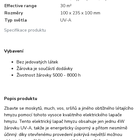
Effective range
30 m²
Rozměry
100 x 235 x 100 mm
Typ světla
UV-A
Specifikace produktu
Vybavení
Bez jedovatých látek
Žárovka je součástí dodávky
Životnost žárovky 5000 - 8000 h
Popis produktu
Zbavte se moskytů, much, vos, sršňů a jiného obtížného létajícího
hmyzu pomocí tohoto vysoce kvalitního elektrického lapače
hmyzu. Tento elektrický lapač hmyzu obsahuje jen jednu 4W
žárovku UV-A, takže je energeticky úsporný a přitom nesmírně
účinný: díky otevřenému provedení pokrývá největší možnou