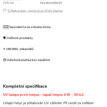
EAN kód:
5412810268429
🕒 Nakup dnes, zaplať až za 30 dní zdarma
🇨🇿 Specialista na ochranu domu
🛡️ Ověřené produkty
⭐ 180 000+ zákazníků
🕒 Odložená platba bez navýšení
Kompletní specifikace
UV lampa proti hmyzu - lapač hmyzu 4 W - 30 m2.
Létající hmyz je přitahován UV zářením. Při cestě za světlem