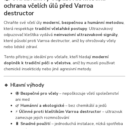
ochrana včelích úlů před Varroa
destructor
Chraňte své včelí úly
moderní, bezpečnou a humánní metodou
,
která respektuje
tradiční včelařské postupy
. Ultrazvukový
odpuzovač kleštíka vydává
neinvazivní ultrazvukové signály
,
které působí proti Varroa destructor, aniž by ohrožovaly včely
nebo lidské zdraví.
Tento přístroj je ideální pro včelaře, kteří hledají
moderní
doplněk k tradiční péči o včelstva
, aniž by museli používat
chemické insekticidy nebo jiné agresivní metody.
🔹 Hlavní výhody
🐝
Bezpečné pro včely
– nepoškozuje včelí společenství
ani med
🌿
Humánní a ekologické
– bez chemikálií a jedů
⚡
Účinné proti kleštíkům Varroa destructor
– ultrazvuk
zamezuje jejich rozmnožování
🔋
Snadné použití
– jednoduchá instalace, nízká spotřeba