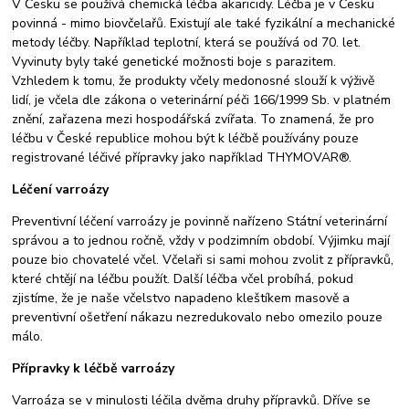
V Česku se používá chemická léčba akaricidy. Léčba je v Česku
povinná - mimo biovčelařů. Existují ale také fyzikální a mechanické
metody léčby. Například teplotní, která se používá od 70. let.
Vyvinuty byly také genetické možnosti boje s parazitem.
Vzhledem k tomu, že produkty včely medonosné slouží k výživě
lidí, je včela dle zákona o veterinární péči 166/1999 Sb. v platném
znění, zařazena mezi hospodářská zvířata. To znamená, že pro
léčbu v České republice mohou být k léčbě používány pouze
registrované léčivé přípravky jako například THYMOVAR®.
Léčení varroázy
Preventivní léčení varroázy je povinně nařízeno Státní veterinární
správou a to jednou ročně, vždy v podzimním období. Výjimku mají
pouze bio chovatelé včel. Včelaři si sami mohou zvolit z přípravků,
které chtějí na léčbu použít. Další léčba včel probíhá, pokud
zjistíme, že je naše včelstvo napadeno kleštíkem masově a
preventivní ošetření nákazu nezredukovalo nebo omezilo pouze
málo.
Přípravky k léčbě varroázy
Varroáza se v minulosti léčila dvěma druhy přípravků. Dříve se