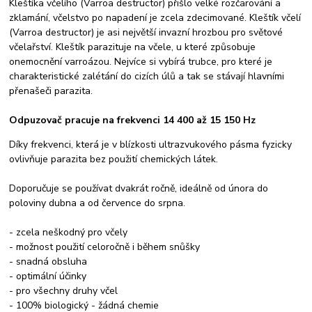
Kleštíka včelího (Varroa destructor) přišlo velké rozčarování a
zklamání, včelstvo po napadení je zcela zdecimované. Kleštík včelí
(Varroa destructor) je asi největší invazní hrozbou pro světové
včelařství. Kleštík parazituje na včele, u které způsobuje
onemocnění varroázou. Nejvíce si vybírá trubce, pro které je
charakteristické zalétání do cizích úlů a tak se stávají hlavními
přenašeči parazita.
Odpuzovač pracuje na frekvenci 14 400 až 15 150 Hz
Díky frekvenci, která je v blízkosti ultrazvukového pásma fyzicky
ovlivňuje parazita bez použití chemických látek.
Doporučuje se používat dvakrát ročně, ideálně od února do
poloviny dubna a od července do srpna.
- zcela neškodný pro včely
- možnost použití celoročně i během snůšky
- snadná obsluha
- optimální účinky
- pro všechny druhy včel
- 100% biologický - žádná chemie