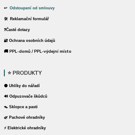
↩
Odstoupení od smlouvy
🛠 Reklamační formulář
❓Časté dotazy
🔐 Ochrana osobních údajů
🚚 PPL-domů / PPL-výdejní místo
⭐ PRODUKTY
⚫ Uhlíky do nářadí
🔊 Odpuzovače škůdců
🪤 Sklopce a pasti
🌿 Pachové ohradníky
⚡ Elektrické ohradníky