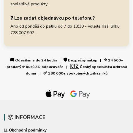
spolehlivé produkty.
❓ Lze zadat objednávku po telefonu?
Ano od pondělí do pátku od 7 do 13:30 - volejte naši linku
728 007 997 .
🚚
🛡️
⭐
Odesíláme do 24 hodin |
Bezpečný nákup |
24 500+
🇨🇿
prodaných kusů 3D odpuzovače |
Český specialista ochranu
✅
domu |
180 000+ spokojených zákazníků
📦 INFORMACE
📊 Obchodní podmínky