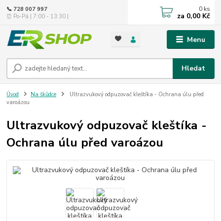
0
ks
📞 728 007 997
za
0,00 Kč
⏰ Po-Pá | 7:00 - 13:30 |
Menu
Hledat
Úvod
Na škůdce
Ultrazvukový odpuzovač kleštíka - Ochrana úlu před
varoázou
Ultrazvukový odpuzovač kleštíka -
Ochrana úlu před varoázou