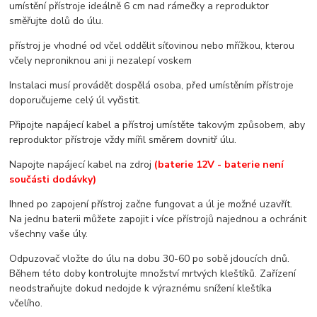
umístění přístroje ideálně 6 cm nad rámečky a reproduktor
směřujte dolů do úlu.
přístroj je vhodné od včel oddělit síťovinou nebo mřížkou, kterou
včely neproniknou ani ji nezalepí voskem
Instalaci musí provádět dospělá osoba, před umístěním přístroje
doporučujeme celý úl vyčistit.
Připojte napájecí kabel a přístroj umístěte takovým způsobem, aby
reproduktor přístroje vždy mířil směrem dovnitř úlu.
Napojte napájecí kabel na zdroj
(baterie 12V - baterie není
součásti dodávky)
Ihned po zapojení přístroj začne fungovat a úl je možné uzavřít.
Na jednu baterii můžete zapojit i více přístrojů najednou a ochránit
všechny vaše úly.
Odpuzovač vložte do úlu na dobu 30-60 po sobě jdoucích dnů.
Během této doby kontrolujte množství mrtvých kleštíků. Zařízení
neodstraňujte dokud nedojde k výraznému snížení kleštíka
včelího.