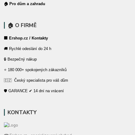
🏠 Pro dům a zahradu
🏠 O FIRMĚ
🏢 Ershop.cz / Kontakty
🚚 Rychlé odeslání do 24 h
🔒 Bezpečný nákup
⭐ 180 000+ spokojených zákazníků
🇨🇿 Český specialista pro váš dům
🛡️ GARANCE ✔ 14 dní na vrácení
KONTAKTY