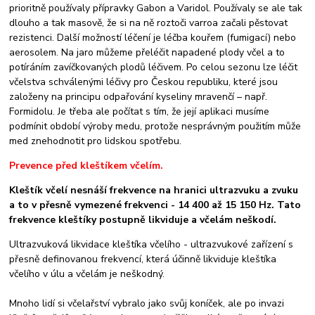
prioritně používaly přípravky Gabon a Varidol. Používaly se ale tak
dlouho a tak masově, že si na ně roztoči varroa začali pěstovat
rezistenci. Další možností léčení je léčba kouřem (fumigací) nebo
aerosolem. Na jaro můžeme přeléčit napadené plody včel a to
potíráním zavíčkovaných plodů léčivem. Po celou sezonu lze léčit
včelstva schválenými léčivy pro Českou republiku, které jsou
založeny na principu odpařování kyseliny mravenčí – např.
Formidolu. Je třeba ale počítat s tím, že její aplikaci musíme
podmínit období výroby medu, protože nesprávným použitím může
med znehodnotit pro lidskou spotřebu.
Prevence před kleštíkem včelím.
Kleštík včelí nesnáší frekvence na hranici ultrazvuku a zvuku
a to v přesně vymezené frekvenci - 14 400 až 15 150 Hz. Tato
frekvence kleštíky postupně likviduje a včelám neškodí.
Ultrazvuková likvidace kleštíka včelího - ultrazvukové zařízení s
přesně definovanou frekvencí, která účinně likviduje kleštíka
včelího v úlu a včelám je neškodný.
Mnoho lidí si včelařství vybralo jako svůj koníček, ale po invazi