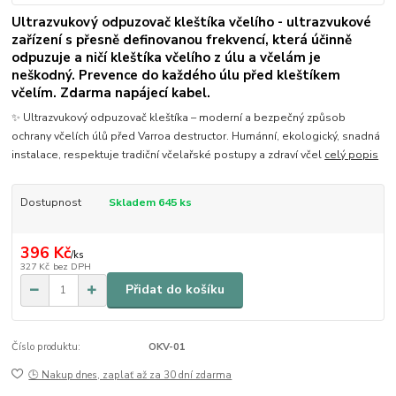
Ultrazvukový odpuzovač kleštíka včelího - ultrazvukové
zařízení s přesně definovanou frekvencí, která účinně
odpuzuje a ničí kleštíka včelího z úlu a včelám je
neškodný. Prevence do každého úlu před kleštíkem
včelím. Zdarma napájecí kabel.
✨ Ultrazvukový odpuzovač kleštíka – moderní a bezpečný způsob
ochrany včelích úlů před Varroa destructor. Humánní, ekologický, snadná
instalace, respektuje tradiční včelařské postupy a zdraví včel
celý popis
Dostupnost
Skladem 645 ks
396 Kč
/
ks
327 Kč
bez DPH
Přidat do košíku
Číslo produktu:
OKV-01
🕒 Nakup dnes, zaplať až za 30 dní zdarma