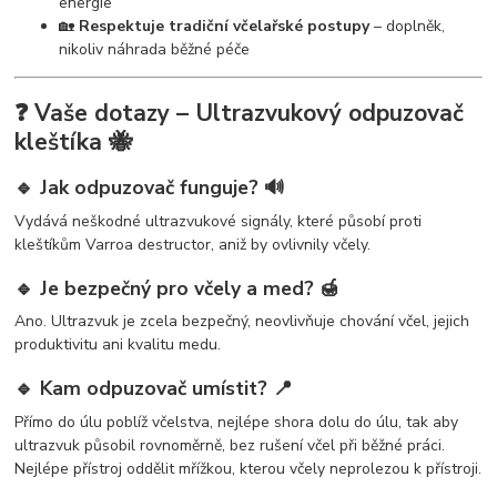
energie
🏡
Respektuje tradiční včelařské postupy
– doplněk,
nikoliv náhrada běžné péče
❓ Vaše dotazy – Ultrazvukový odpuzovač
kleštíka 🐝
🔹 Jak odpuzovač funguje? 🔊
Vydává neškodné ultrazvukové signály, které působí proti
kleštíkům Varroa destructor, aniž by ovlivnily včely.
🔹 Je bezpečný pro včely a med? 🍯
Ano. Ultrazvuk je zcela bezpečný, neovlivňuje chování včel, jejich
produktivitu ani kvalitu medu.
🔹 Kam odpuzovač umístit? 📍
Přímo do úlu poblíž včelstva, nejlépe shora dolu do úlu, tak aby
ultrazvuk působil rovnoměrně, bez rušení včel při běžné práci.
Nejlépe přístroj oddělit mřížkou, kterou včely neprolezou k přístroji.