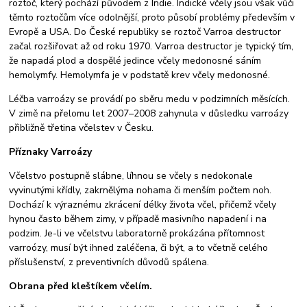
roztoč, který pochází původem z Indie. Indické včely jsou však vůči
těmto roztočům více odolnější, proto působí problémy především v
Evropě a USA. Do České republiky se roztoč Varroa destructor
začal rozšiřovat až od roku 1970. Varroa destructor je typický tím,
že napadá plod a dospělé jedince včely medonosné sáním
hemolymfy. Hemolymfa je v podstatě krev včely medonosné.
Léčba varroázy se provádí po sběru medu v podzimních měsících.
V zimě na přelomu let 2007–2008 zahynula v důsledku varroázy
přibližně třetina včelstev v Česku.
Příznaky Varroázy
Včelstvo postupně slábne, líhnou se včely s nedokonale
vyvinutými křídly, zakrnělýma nohama či menším počtem noh.
Dochází k výraznému zkrácení délky života včel, přičemž včely
hynou často během zimy, v případě masivního napadení i na
podzim. Je-li ve včelstvu laboratorně prokázána přítomnost
varroózy, musí být ihned zaléčena, či být, a to včetně celého
příslušenství, z preventivních důvodů spálena.
Obrana před kleštíkem včelím.