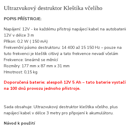
Ultrazvukový destruktor Kleštíka včelího
POPIS PŘÍSTROJE:
Napájení: 12V - ke každému přístroji napájecí kabel na autobaterii
12V v délce 3 m
Příkon: 0,2 W ( 150 mA)
Frekvenční pásmo destruktoru: 14 400 až 15 150 Hz – pouze na
tuto frekvenci je kleštík citlivý a tato frekvence nevadí včelám
Frekvence: lineárně se měnící
Rozměry: 177 mm x 87 mm x 31 mm
Hmotnost: 0,15 kg
Doporučená baterie: alespoň 12V 5 Ah – tato baterie vystačí
na 100 dnů provozu jednoho přístroje.
Sada obsahuje: Ultrazvukový destruktor kleštíka včelího, plus
napájecí kabel v délce 3 metry pro připojení k akumulátoru.
Návod k použití