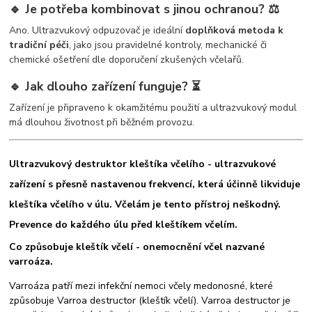
🔹 Je potřeba kombinovat s jinou ochranou? ⚖️
Ano. Ultrazvukový odpuzovač je ideální
doplňková metoda k
tradiční péči
, jako jsou pravidelné kontroly, mechanické či
chemické ošetření dle doporučení zkušených včelařů.
🔹 Jak dlouho zařízení funguje? ⏳
Zařízení je připraveno k okamžitému použití a ultrazvukový modul
má dlouhou životnost při běžném provozu.
Ultrazvukový destruktor kleštíka včelího - ultrazvukové
zařízení s přesně nastavenou frekvencí, která účinně likviduje
kleštíka včelího v úlu. Včelám je tento přístroj neškodný.
Prevence do každého úlu před kleštíkem včelím.
Co způsobuje kleštík včelí - onemocnění včel nazvané
varroáza.
Varroáza patří mezi infekční nemoci včely medonosné, které
způsobuje Varroa destructor (kleštík včelí). Varroa destructor je