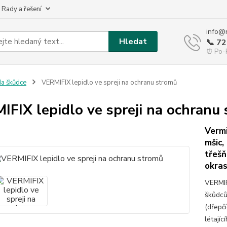
 Rady a řešení
info@
Hledat
📞 7
⏰ Po-P
a škůdce
VERMIFIX lepidlo ve spreji na ochranu stromů
IFIX lepidlo ve spreji na ochranu
Vermi
mšic,
třešň
okras
VERMIF
škůdců
(dřepčí
létajíc