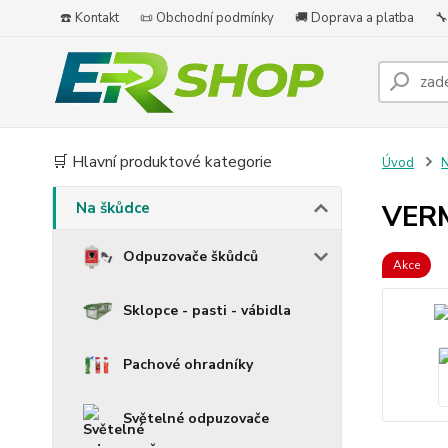
☎️ Kontakt
📜 Obchodní podmínky
🚚 Doprava a platba
🔧
🛒 Hlavní produktové kategorie
Úvod
N
Na škůdce
VERM
Odpuzovače škůdců
Akce
Sklopce - pasti - vábidla
Pachové ohradníky
Světelné odpuzovače