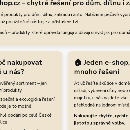
hop.cz – chytré řešení pro dům, dílnu i 
 produkty pro dům, dílnu, zahradu i auto. Nabízíme pečlivě vybr
až po užitečné nástroje a příslušenství.
ů – produkty, které opravdu fungují a dávají smysl jak pro domácí
oč nakupovat
🏠 Jeden e-shop,
 u nás?
mnoho řešení
rověřený sortiment – jen
Ať už řešíte škůdce v domě
ní produkty
nářadí, vybavení dílny nebo
majetku, u nás najdete vše
zpečná a ekologická řešení
přehledně na jednom místě
kde je to možné
hlé dodání po celé České
Nakupujte chytře, rychle 
lice
jistotou správné volby.