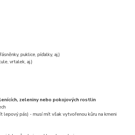
třásněnky, puklice, píďalky, aj,)
le, vrtalek, aj.)
lenících, zeleniny nebo pokojových rostlin
ech
ít lepový pás) - musí mít však vytvořenou kůru na kmeni