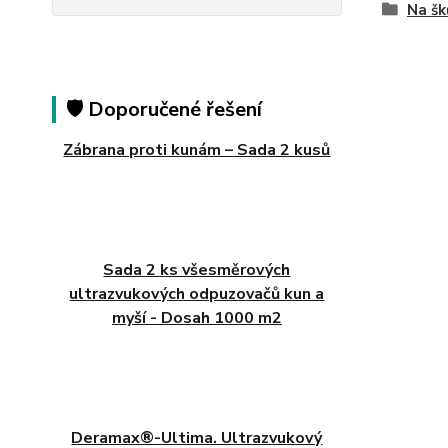
Na š
🛡️ Doporučené řešení
Zábrana proti kunám – Sada 2 kusů
Sada 2 ks všesměrových
ultrazvukových odpuzovačů kun a
myší - Dosah 1000 m2
Deramax®-Ultima. Ultrazvukový