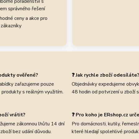
borné poradenství s
em správného řešení
hodné ceny a akce pro
 zákazníky
rodukty ověřené?
❓ Jak rychle zboží odesíláte
abídky zařazujeme pouze
Objednávky expedujeme obvyk
 produkty s reálným využitím.
48 hodin od potvrzení u zboží 
oží vrátit?
❓ Pro koho je ERshop.cz urč
žujeme zákonnou lhůtu 14 dní
Pro domácnosti, kutily, řemeslní
 zboží bez udání důvodu.
které hledají spolehlivé produk