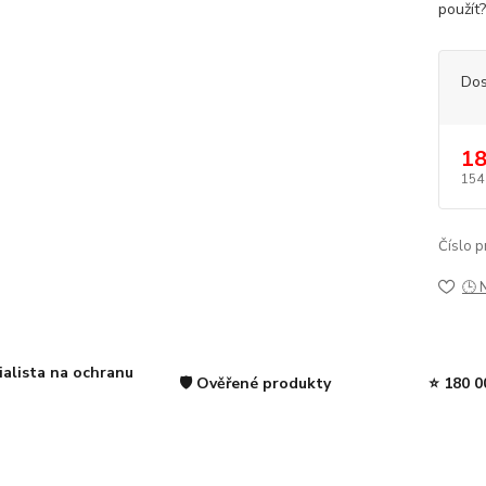
použít?
Dos
18
154
Číslo p
🕒 
ialista na ochranu
🛡️ Ověřené produkty
⭐ 180 0