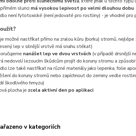
mi odolné proti slunečnímu světlu
, které jinak u těchto typů
a přímém slunci
má vysokou lepivost po velmi dlouhou dobu
idlo není fytotoxické (není jedovaté pro rostliny) - je vhodné pro
použít?
 je možné nastříkat přímo na zralou kůru (borku) stromů, nejlép
esený lep v silnější vrstvě má snahu stékat)
oručujeme
nanášet lep ve dvou vrstvách
(v případě drsnější n
rá nedovolí lezoucím škůdcům projít do koruny stromu a způsobi
idlo lze také nastříkat na různé materiály jako lepenka, folie ap
ěšení do koruny stromů nebo zapíchnout do zeminy vedle rostliny 
dií škodlivého hmyzu)
ová plocha je
zcela aktivní den po aplikaci
zařazeno v kategoriích