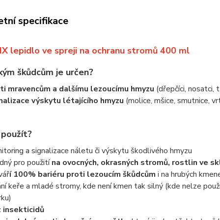
tní specifikace
X lepidlo ve spreji na ochranu stromů 400 ml
akým škůdcům je určen?
ti mravencům a dalšímu lezoucímu hmyzu
(dřepčíci, nosatci, 
nalizace výskytu létajícího hmyzu
(molice, mšice, smutnice, vrtu
 použít?
itoring a signalizace náletu či výskytu škodlivého hmyzu
dný pro použití
na ovocných, okrasných stromů, rostlin ve sk
vář
í 100% bariéru proti lezoucím škůdcům
i na hrubých kmen
ání keře a mladé stromy, kde není kmen tak silný (kde nelze použ
rku)
 insekticidů