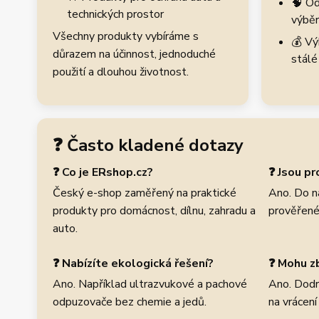
🧠 Od
technických prostor
výběr
Všechny produkty vybíráme s
💰 Vý
důrazem na účinnost, jednoduché
stálé
použití a dlouhou životnost.
❓ Často kladené dotazy
❓ Co je ERshop.cz?
❓ Jsou p
Český e-shop zaměřený na praktické
Ano. Do n
produkty pro domácnost, dílnu, zahradu a
prověřené
auto.
❓ Nabízíte ekologická řešení?
❓ Mohu zb
Ano. Například ultrazvukové a pachové
Ano. Dodr
odpuzovače bez chemie a jedů.
na vrácení