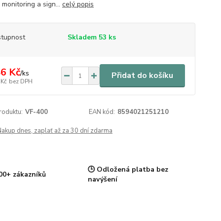
 monitoring a sign...
celý popis
tupnost
Skladem 53 ks
6 Kč
/
ks
Přidat do košíku
 Kč
bez DPH
roduktu:
VF-400
EAN kód:
8594021251210
Nakup dnes, zaplať až za 30 dní zdarma
🕒 Odložená platba bez
00+ zákazníků
navýšení