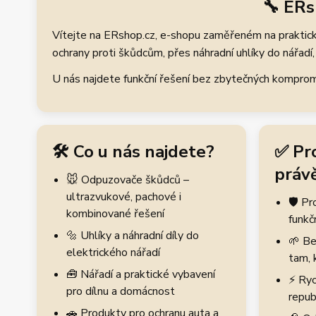
🔧 ERs
Vítejte na ERshop.cz, e-shopu zaměřeném na praktické
ochrany proti škůdcům, přes náhradní uhlíky do nářadí, 
U nás najdete funkční řešení bez zbytečných kompromis
🛠️ Co u nás najdete?
✅ Pr
právě
🐭 Odpuzovače škůdců –
ultrazvukové, pachové i
🛡️ P
kombinované řešení
funkč
🔩 Uhlíky a náhradní díly do
🌱 Be
elektrického nářadí
tam, 
🧰 Nářadí a praktické vybavení
⚡ Ryc
pro dílnu a domácnost
repub
🚗 Produkty pro ochranu auta a