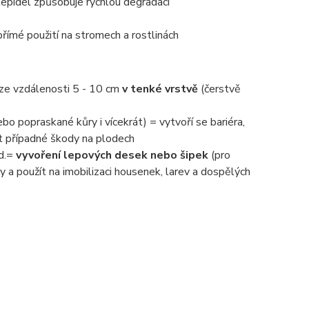
 lepidel způsobuje rychlou degradaci
 přímé použití na stromech a rostlinách
e ze vzdálenosti 5 - 10 cm
v tenké vrstvě
(čerstvě
ebo popraskané kůry i vícekrát) = vytvoří se bariéra,
t případné škody na plodech
od.=
vyvoření lepových desek nebo šipek
(pro
a použít na imobilizaci housenek, larev a dospělých