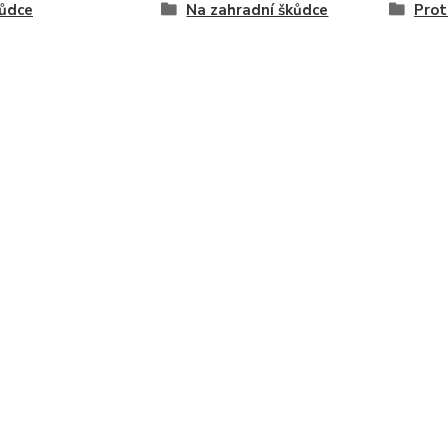
kůdce
Na zahradní škůdce
Prot