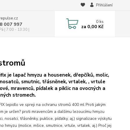
Přihlášení
repulse.cz
0
ks
28 007 997
za
0,00 Kč
á | 7:00 - 13:30 |
 stromů
fix je lapač hmyzu a housenek, dřepčíků, molic,
 nosatců, smutnic, třásněnek, vrtalek, , vrtule
ové, mravenců, píďalek a piklic na ovocných a
ných stromech.
IX lepidlo ve spreji na ochranu stromů 400 ml Proti jakým
m je určen? proti mravencům a dalšímu lezoucímu hmyzu
ci, nosatci, třásněnky, puklice, píďalky, aj,) signalizace výskytu
ího hmyzu (molice, mšice, smutnice, vrtule, vrtalek, aj.) Proč jej