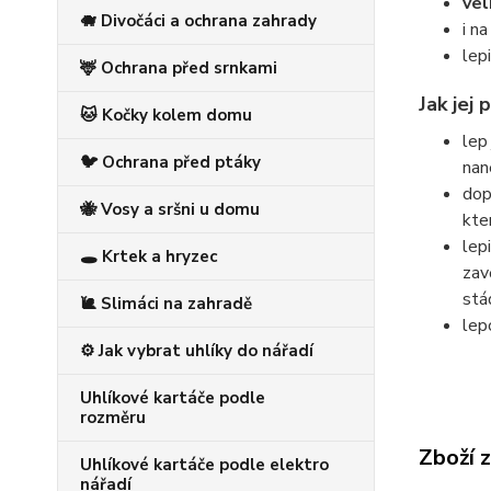
vel
🐗 Divočáci a ochrana zahrady
i n
lep
🦌 Ochrana před srnkami
Jak jej 
🐱 Kočky kolem domu
lep
🐦 Ochrana před ptáky
nan
dop
🐝 Vosy a sršni u domu
kte
lep
🕳️ Krtek a hryzec
zav
stá
🐌 Slimáci na zahradě
lep
⚙️ Jak vybrat uhlíky do nářadí
Uhlíkové kartáče podle
rozměru
Zboží 
Uhlíkové kartáče podle elektro
nářadí