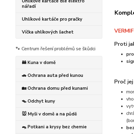
Uhlíkové kartáče dle elektro
nářadí
Komple
Uhlíkové kartáče pro pračky
VERMIFI
Víčka uhlíkových šachet
Proti j
🐾 Centrum řešení problémů se škůdci
pro
sig
🦝 Kuna v domě
🚗 Ochrana auta před kunou
Proč jej
🏡 Ochrana domu před kunami
mon
vho
🪤 Odchyt kuny
vyt
chr
🐭 Myši v domě a na půdě
(bo
🐀 Potkani a krysy bez chemie
bez