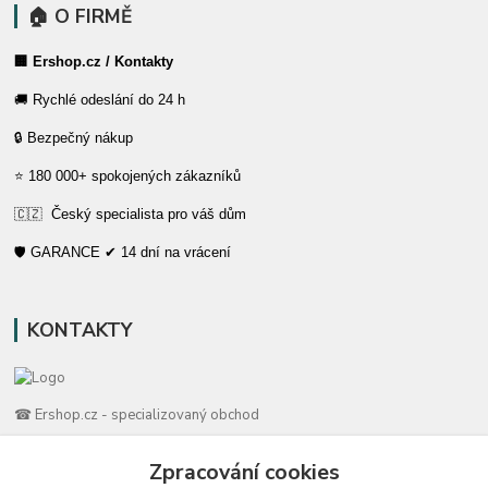
🏠 O FIRMĚ
🏢 Ershop.cz / Kontakty
🚚 Rychlé odeslání do 24 h
🔒 Bezpečný nákup
⭐ 180 000+ spokojených zákazníků
🇨🇿 Český specialista pro váš dům
🛡️ GARANCE ✔ 14 dní na vrácení
KONTAKTY
☎ Ershop.cz - specializovaný obchod
🛡️ Zákaznická podpora
Zpracování cookies