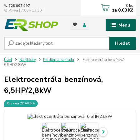
0
ks
📞 728 007 997
za
0,00 Kč
⏰ Po-Pá | 7:00 - 13:30 |
Menu
Hledat
Úvod
Na škůdce
Pro dům a zahradu
Elektrocentrála benzínová,
6,5HP/2,8kW
Elektrocentrála benzínová,
6,5HP/2,8kW
Doprava ZDARMA