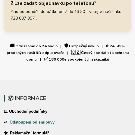
❓ Lze zadat objednávku po telefonu?
Ano od pondělí do pátku od 7 do 13:30 - volejte naši linku
728 007 997 .
🚚
🛡️
⭐
Odesíláme do 24 hodin |
Bezpečný nákup |
24 500+
🇨🇿
prodaných kusů 3D odpuzovače |
Český specialista ochranu
✅
domu |
180 000+ spokojených zákazníků
📦 INFORMACE
📊 Obchodní podmínky
↩
Odstoupení od smlouvy
🛠 Reklamační formulář