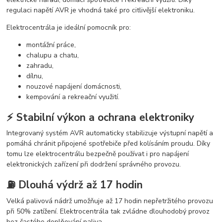
regulaci napětí AVR je vhodná také pro citlivější elektroniku.
Elektrocentrála je ideální pomocník pro:
montážní práce,
chalupu a chatu,
zahradu,
dílnu,
nouzové napájení domácnosti,
kempování a rekreační využití.
⚡ Stabilní výkon a ochrana elektroniky
Integrovaný systém AVR automaticky stabilizuje výstupní napětí a
pomáhá chránit připojené spotřebiče před kolísáním proudu. Díky
tomu lze elektrocentrálu bezpečně používat i pro napájení
elektronických zařízení při dodržení správného provozu.
⛽ Dlouhá výdrž až 17 hodin
Velká palivová nádrž umožňuje až 17 hodin nepřetržitého provozu
při 50% zatížení. Elektrocentrála tak zvládne dlouhodobý provoz
bez častého doplňování paliva.