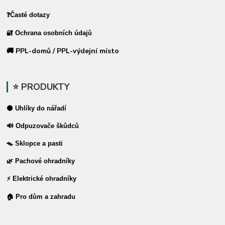
❓Časté dotazy
🔐 Ochrana osobních údajů
🚚 PPL-domů / PPL-výdejní místo
⭐ PRODUKTY
⚫ Uhlíky do nářadí
🔊 Odpuzovače škůdců
🪤 Sklopce a pasti
🌿 Pachové ohradníky
⚡ Elektrické ohradníky
🏠 Pro dům a zahradu