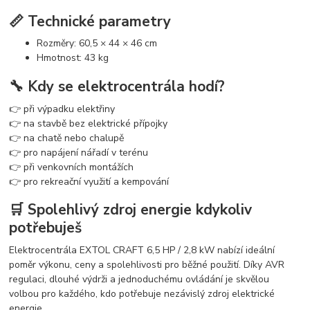
📏 Technické parametry
Rozměry: 60,5 × 44 × 46 cm
Hmotnost: 43 kg
🔧 Kdy se elektrocentrála hodí?
👉 při výpadku elektřiny
👉 na stavbě bez elektrické přípojky
👉 na chatě nebo chalupě
👉 pro napájení nářadí v terénu
👉 při venkovních montážích
👉 pro rekreační využití a kempování
🛒 Spolehlivý zdroj energie kdykoliv
potřebuješ
Elektrocentrála EXTOL CRAFT 6,5 HP / 2,8 kW nabízí ideální
poměr výkonu, ceny a spolehlivosti pro běžné použití. Díky AVR
regulaci, dlouhé výdrži a jednoduchému ovládání je skvělou
volbou pro každého, kdo potřebuje nezávislý zdroj elektrické
energie.