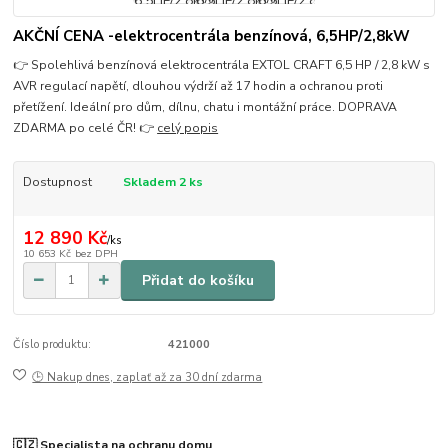
AKČNÍ CENA -elektrocentrála benzínová, 6,5HP/2,8kW
👉 Spolehlivá benzínová elektrocentrála EXTOL CRAFT 6,5 HP / 2,8 kW s
AVR regulací napětí, dlouhou výdrží až 17 hodin a ochranou proti
přetížení. Ideální pro dům, dílnu, chatu i montážní práce. DOPRAVA
ZDARMA po celé ČR! 👉
celý popis
Dostupnost
Skladem 2 ks
12 890 Kč
/
ks
10 653 Kč
bez DPH
Přidat do košíku
Číslo produktu:
421000
🕒 Nakup dnes, zaplať až za 30 dní zdarma
🇨🇿 Specialista na ochranu domu