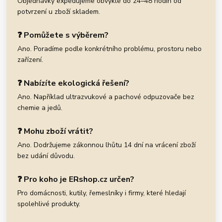
Objednávky expedujeme obvykle do 24–48 hodin od
potvrzení u zboží skladem.
❓ Pomůžete s výběrem?
Ano. Poradíme podle konkrétního problému, prostoru nebo
zařízení.
❓ Nabízíte ekologická řešení?
Ano. Například ultrazvukové a pachové odpuzovače bez
chemie a jedů.
❓ Mohu zboží vrátit?
Ano. Dodržujeme zákonnou lhůtu 14 dní na vrácení zboží
bez udání důvodu.
❓ Pro koho je ERshop.cz určen?
Pro domácnosti, kutily, řemeslníky i firmy, které hledají
spolehlivé produkty.