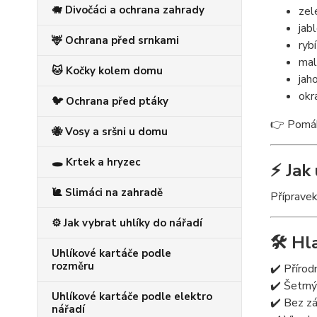
🐗 Divočáci a ochrana zahrady
zel
jabl
🦌 Ochrana před srnkami
ryb
mal
🐱 Kočky kolem domu
jah
okr
🐦 Ochrana před ptáky
👉 Pomáhá
🐝 Vosy a sršni u domu
🕳️ Krtek a hryzec
⚡ Jak 
🐌 Slimáci na zahradě
Přípravek
⚙️ Jak vybrat uhlíky do nářadí
🛠️ H
Uhlíkové kartáče podle
rozměru
✔️ Přírod
✔️ Šetrný
Uhlíkové kartáče podle elektro
✔️ Bez z
nářadí