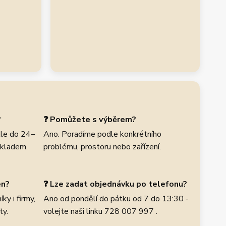
?
❓ Pomůžete s výběrem?
le do 24–
Ano. Poradíme podle konkrétního
skladem.
problému, prostoru nebo zařízení.
en?
❓ Lze zadat objednávku po telefonu?
ky i firmy,
Ano od pondělí do pátku od 7 do 13:30 -
ty.
volejte naši linku 728 007 997 .