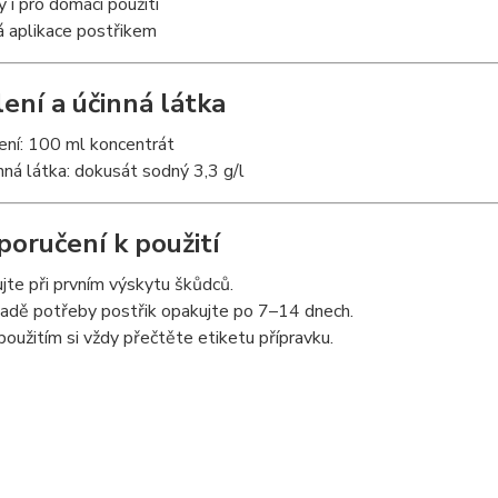
 i pro domácí použití
á aplikace postřikem
lení a účinná látka
ení: 100 ml koncentrát
nná látka: dokusát sodný 3,3 g/l
poručení k použití
jte při prvním výskytu škůdců.
padě potřeby postřik opakujte po 7–14 dnech.
oužitím si vždy přečtěte etiketu přípravku.