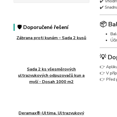
✔️ Vhodný
✔️ Snadn
📦 Ba
🛡️ Doporučené řešení
Bal
Zábrana proti kunám – Sada 2 kusů
Úči
💡 Do
👉 Apliku
Sada 2 ks všesměrových
👉 V pří
ultrazvukových odpuzovačů kun a
👉 Před p
myší - Dosah 1000 m2
Deramax®-Ultima. Ultrazvukový