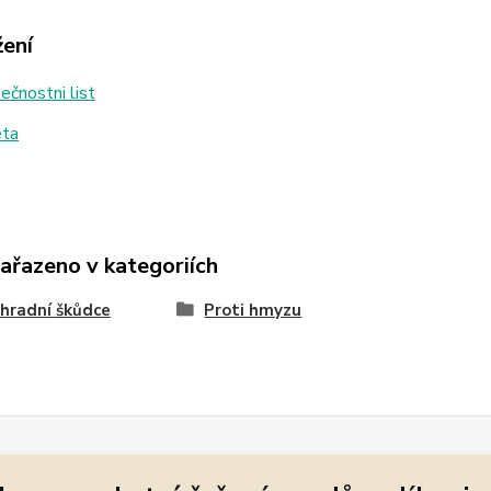
žení
čnostni list
eta
zařazeno v kategoriích
hradní škůdce
Proti hmyzu