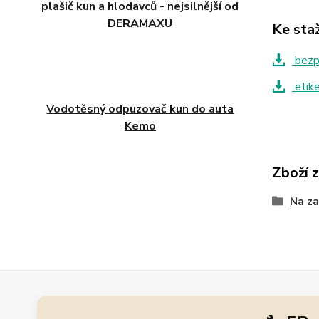
plašič kun a hlodavců - nejsilnější od
DERAMAXU
Ke sta
bezpe
etik
Vodotěsný odpuzovač kun do auta
Kemo
Zboží 
Na za