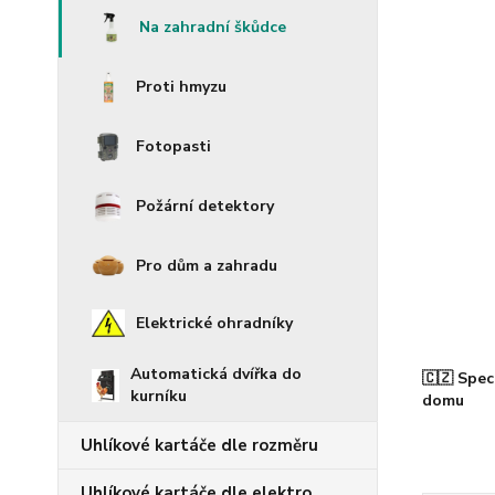
Na zahradní škůdce
Proti hmyzu
Fotopasti
Požární detektory
Pro dům a zahradu
Elektrické ohradníky
Automatická dvířka do
🇨🇿 Spec
kurníku
domu
Uhlíkové kartáče dle rozměru
Uhlíkové kartáče dle elektro