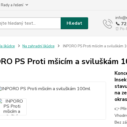
 Rady a řešení
info@
Hledat
📞 7
⏰ Po-P
a škůdce
Na zahradní škůdce
INPORO PS Proti mšicím a sviluškám 
RO PS Proti mšicím a sviluškám 
Konce
Insek
stavu
na ze
okras
👉 Přír
Vhodný
Bez zá