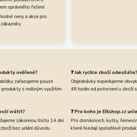
em správného řešení
hodné ceny a akce pro
 zákazníky
rodukty ověřené?
❓ Jak rychle zboží odesíláte
abídky zařazujeme pouze
Objednávky expedujeme obvyk
 produkty s reálným využitím.
48 hodin od potvrzení u zboží 
oží vrátit?
❓ Pro koho je ERshop.cz urč
žujeme zákonnou lhůtu 14 dní
Pro domácnosti, kutily, řemeslní
 zboží bez udání důvodu.
které hledají spolehlivé produk