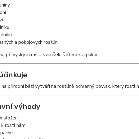
eniny
oní
ízu
iníku
odníku
asných a pokojových rostlin
 při výskytu mšic, svilušek, štítenek a puklic.
účinkuje
 na přírodní bázi vytváří na rostlině ochranný povlak, který rostli
lavní výhody
ní složení
 k rostlinám
ápachu