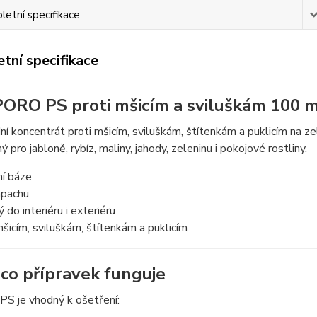
etní specifikace
tní specifikace
PORO PS proti mšicím a sviluškám 100 
ní koncentrát proti mšicím, sviluškám, štítenkám a puklicím na zel
 pro jabloně, rybíz, maliny, jahody, zeleninu i pokojové rostliny.
ní báze
ápachu
 do interiéru i exteriéru
mšicím, sviluškám, štítenkám a puklicím
 co přípravek funguje
S je vhodný k ošetření: