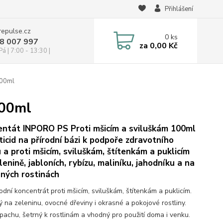
Přihlášení
repulse.cz
0
ks
28 007 997
za
0,00 Kč
á | 7:00 - 13:30 |
100ml
100ml
ntát INPORO PS Proti mšicím a sviluškám 100ml
ticid na přírodní bázi k podpoře zdravotního
 a proti mšicím, sviluškám, štítenkám a puklicím
lenině, jabloních, rybízu, maliníku, jahodníku a na
ných rostinách
odní koncentrát proti mšicím, sviluškám, štítenkám a puklicím.
 na zeleninu, ovocné dřeviny i okrasné a pokojové rostliny.
pachu, šetrný k rostlinám a vhodný pro použití doma i venku.