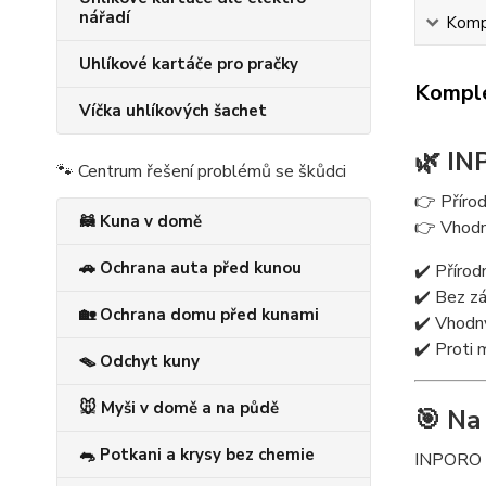
nářadí
Kompl
Uhlíkové kartáče pro pračky
Komple
Víčka uhlíkových šachet
🌿 IN
🐾 Centrum řešení problémů se škůdci
👉 Přírod
🦝 Kuna v domě
👉 Vhodný
🚗 Ochrana auta před kunou
✔️ Přírod
✔️ Bez z
🏡 Ochrana domu před kunami
✔️ Vhodný
✔️ Proti 
🪤 Odchyt kuny
🐭 Myši v domě a na půdě
🎯 Na
🐀 Potkani a krysy bez chemie
INPORO P