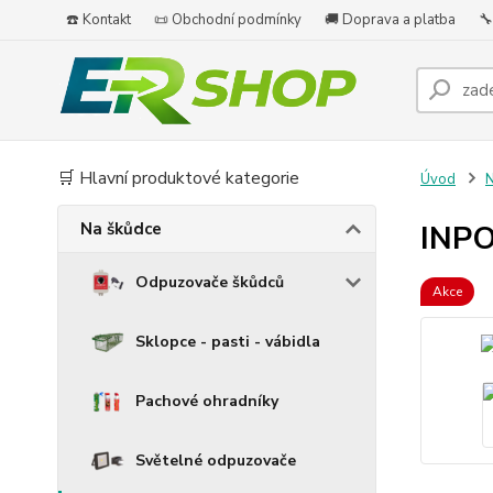
☎️ Kontakt
📜 Obchodní podmínky
🚚 Doprava a platba
🔧
🛒 Hlavní produktové kategorie
Úvod
N
Na škůdce
INPO
Odpuzovače škůdců
Akce
Sklopce - pasti - vábidla
Pachové ohradníky
Světelné odpuzovače