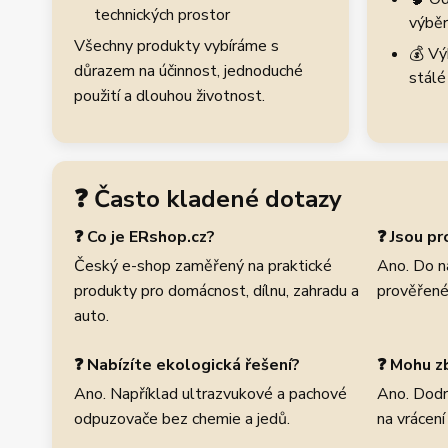
technických prostor
výběr
Všechny produkty vybíráme s
💰 Vý
důrazem na účinnost, jednoduché
stálé
použití a dlouhou životnost.
❓ Často kladené dotazy
❓ Co je ERshop.cz?
❓ Jsou p
Český e-shop zaměřený na praktické
Ano. Do n
produkty pro domácnost, dílnu, zahradu a
prověřené
auto.
❓ Nabízíte ekologická řešení?
❓ Mohu zb
Ano. Například ultrazvukové a pachové
Ano. Dodr
odpuzovače bez chemie a jedů.
na vrácení