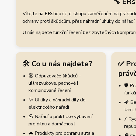
🔧 ERs
Vítejte na ERshop.cz, e-shopu zaměřeném na praktické
ochrany proti škůdcům, přes náhradní uhlíky do nářadí, 
U nás najdete funkční řešení bez zbytečných kompromis
🛠️ Co u nás najdete?
✅ Pr
právě
🐭 Odpuzovače škůdců –
ultrazvukové, pachové i
🛡️ P
kombinované řešení
funkč
🔩 Uhlíky a náhradní díly do
🌱 Be
elektrického nářadí
tam, 
🧰 Nářadí a praktické vybavení
⚡ Ryc
pro dílnu a domácnost
repub
🚗 Produkty pro ochranu auta a
🧠 Od