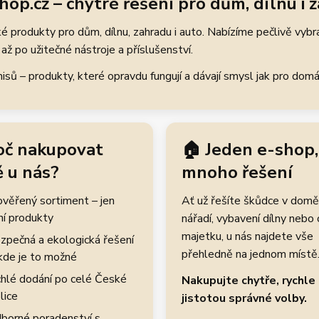
hop.cz – chytré řešení pro dům, dílnu i 
 produkty pro dům, dílnu, zahradu i auto. Nabízíme pečlivě vybr
až po užitečné nástroje a příslušenství.
ů – produkty, které opravdu fungují a dávají smysl jak pro domácí
oč nakupovat
🏠 Jeden e-shop,
 u nás?
mnoho řešení
rověřený sortiment – jen
Ať už řešíte škůdce v domě
ní produkty
nářadí, vybavení dílny nebo
majetku, u nás najdete vše
zpečná a ekologická řešení
přehledně na jednom místě
kde je to možné
hlé dodání po celé České
Nakupujte chytře, rychle 
lice
jistotou správné volby.
borné poradenství s