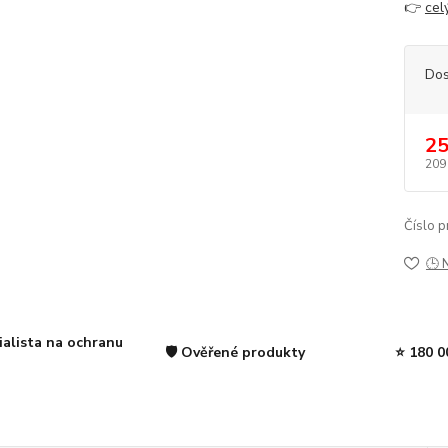
👉
cel
Dos
25
209
Číslo p
🕒 
ialista na ochranu
🛡️ Ověřené produkty
⭐ 180 0