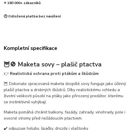
⭐ 180 000+ zákazníků
🕒 Odložená platba bez navýšení
Kompletní specifikace
🦉🚫
Maketa sovy – plašič ptactva
👉
Realistická ochrana proti ptákům a škůdcům
🦉 Dokonale zpracovaná maketa dospělé sovy funguje jako účinný
plašič ptactva a drobných škůdců. Díky realistickému vzhledu a
životní velikosti působí na ptáky jako přirozený predátor, kterému
se instinktivně vyhýbají.
Maketa pomáhá chránit balkony, fasády, zahrady, vinohrady, pole i
ovocné stromy před nežádoucím ptactvem.
✔️ odpuzuje holuby, špačky, drozdy i vlaštovky