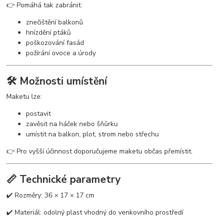
👉 Pomáhá tak zabránit:
znečištění balkonů
hnízdění ptáků
poškozování fasád
požírání ovoce a úrody
🛠️ Možnosti umístění
Maketu lze:
postavit
zavěsit na háček nebo šňůrku
umístit na balkon, plot, strom nebo střechu
👉 Pro vyšší účinnost doporučujeme maketu občas přemístit.
📏 Technické parametry
✔️ Rozměry: 36 × 17 × 17 cm
✔️ Materiál: odolný plast vhodný do venkovního prostředí