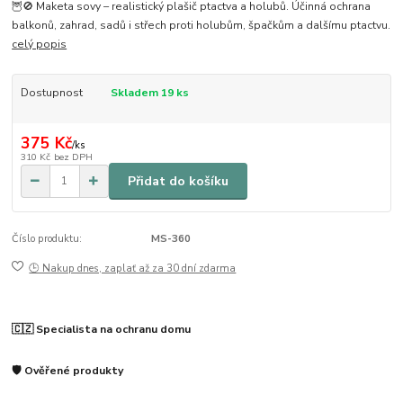
🦉🚫 Maketa sovy – realistický plašič ptactva a holubů. Účinná ochrana
balkonů, zahrad, sadů i střech proti holubům, špačkům a dalšímu ptactvu.
celý popis
Dostupnost
Skladem 19 ks
375 Kč
/
ks
310 Kč
bez DPH
Přidat do košíku
Číslo produktu:
MS-360
🕒 Nakup dnes, zaplať až za 30 dní zdarma
🇨🇿 Specialista na ochranu domu
🛡️ Ověřené produkty