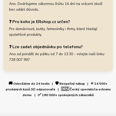
Ano. Dodržujeme zákonnou lhůtu 14 dní na vrácení zboží
bez udání důvodu.
❓ Pro koho je ERshop.cz určen?
Pro domácnosti, kutily, řemeslníky i firmy, které hledají
spolehlivé produkty.
❓ Lze zadat objednávku po telefonu?
Ano od pondělí do pátku od 7 do 13:30 - volejte naši linku
728 007 997 .
🚚
🛡️
⭐
Odesíláme do 24 hodin |
Bezpečný nákup |
24 500+
🇨🇿
prodaných kusů 3D odpuzovače |
Český specialista ochranu
✅
domu |
180 000+ spokojených zákazníků