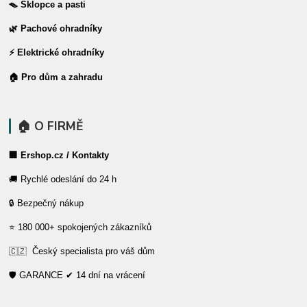
🪤 Sklopce a pasti
🌿 Pachové ohradníky
⚡ Elektrické ohradníky
🏠 Pro dům a zahradu
🏠 O FIRMĚ
🏢 Ershop.cz / Kontakty
🚚 Rychlé odeslání do 24 h
🔒 Bezpečný nákup
⭐ 180 000+ spokojených zákazníků
🇨🇿 Český specialista pro váš dům
🛡️ GARANCE ✔ 14 dní na vrácení