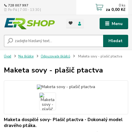
0
ks
📞 728 007 997
za
0,00 Kč
⏰ Po-Pá | 7:00 - 13:30 |
Menu
Hledat
Úvod
Na škůdce
Odpuzovače škůdců
Maketa sovy - plašič ptactva
Maketa sovy - plašič ptactva
Maketa dospělé sovy- Plašič ptactva - Dokonalý model
dravého ptáka.