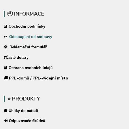
📦 INFORMACE
📊 Obchodní podmínky
↩
Odstoupení od smlouvy
🛠 Reklamační formulář
❓Časté dotazy
🔐 Ochrana osobních údajů
🚚 PPL-domů / PPL-výdejní místo
⭐ PRODUKTY
⚫ Uhlíky do nářadí
🔊 Odpuzovače škůdců