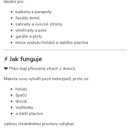
Ideální pro:
balkony a parapety
fasády domů
zahrady a ovocné stromy
vinohrady a pole
garáže a ploty
místa výskytu holubů a dalšího ptactva
⚡ Jak funguje
🐦 Ptáci mají přirozený strach z dravců.
Maketa sovy vytváří pocit nebezpečí, proto se:
holubi
špačci
drozdi
vlaštovky
a další ptactvo
začnou chráněnému prostoru vyhýbat.