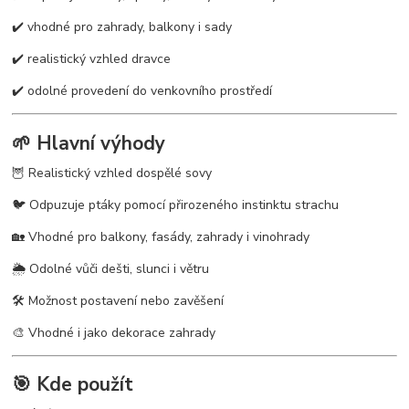
✔️ vhodné pro zahrady, balkony i sady
✔️ realistický vzhled dravce
✔️ odolné provedení do venkovního prostředí
🌱 Hlavní výhody
🦉 Realistický vzhled dospělé sovy
🐦 Odpuzuje ptáky pomocí přirozeného instinktu strachu
🏡 Vhodné pro balkony, fasády, zahrady i vinohrady
🌦️ Odolné vůči dešti, slunci i větru
🛠️ Možnost postavení nebo zavěšení
🎨 Vhodné i jako dekorace zahrady
🎯 Kde použít