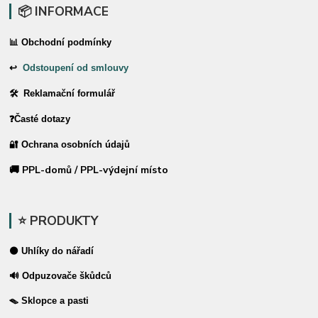
📦 INFORMACE
📊 Obchodní podmínky
↩
Odstoupení od smlouvy
🛠 Reklamační formulář
❓Časté dotazy
🔐 Ochrana osobních údajů
🚚 PPL-domů / PPL-výdejní místo
⭐ PRODUKTY
⚫ Uhlíky do nářadí
🔊 Odpuzovače škůdců
🪤 Sklopce a pasti