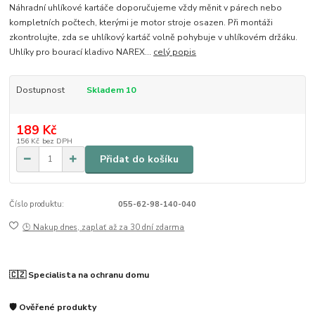
Náhradní uhlíkové kartáče doporučujeme vždy měnit v párech nebo
kompletních počtech, kterými je motor stroje osazen. Při montáži
zkontrolujte, zda se uhlíkový kartáč volně pohybuje v uhlíkovém držáku.
Uhlíky pro bourací kladivo NAREX...
celý popis
Dostupnost
Skladem 10
189 Kč
156 Kč
bez DPH
Přidat do košíku
Číslo produktu:
055-62-98-140-040
🕒 Nakup dnes, zaplať až za 30 dní zdarma
🇨🇿 Specialista na ochranu domu
🛡️ Ověřené produkty