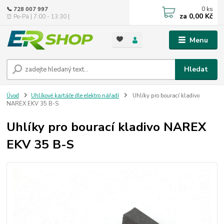
0
ks
📞 728 007 997
za
0,00 Kč
⏰ Po-Pá | 7:00 - 13:30 |
Menu
Hledat
Úvod
Uhlíkové kartáče dle elektro nářadí
Uhlíky pro bourací kladivo
NAREX EKV 35 B-S
Uhlíky pro bourací kladivo NAREX
EKV 35 B-S