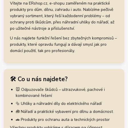
Vítejte na ERshop.cz, e-shopu zaměřeném na praktické
produkty pro dům, dílnu, zahradu i auto. Nabízíme pečlivě
vybraný sortiment, který řeší každodenní problémy – od
ochrany proti škůdcům, přes náhradní uhlíky do nářadí, až
po užitečné nástroje a příslušenství.
U nás najdete funkční řešení bez zbytečných kompromisů –
produkty, které opravdu fungují a dávají smysl jak pro
domácí použití, tak pro profesionály.
🛠️ Co u nás najdete?
🐭 Odpuzovače škůdců – ultrazvukové, pachové i
kombinované řešení
🔩 Uhlíky a náhradní díly do elektrického nářadí
🧰 Nářadí a praktické vybavení pro dílnu a domácnost
🚗 Produkty pro ochranu auta a technických prostor
Všechny produkty vybíráme s důrazem na účinnost,