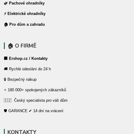
🌿 Pachové ohradníky
⚡ Elektrické ohradníky
🏠 Pro dům a zahradu
🏠 O FIRMĚ
🏢 Ershop.cz / Kontakty
🚚 Rychlé odeslání do 24 h
🔒 Bezpečný nákup
⭐ 180 000+ spokojených zákazníků
🇨🇿 Český specialista pro váš dům
🛡️ GARANCE ✔ 14 dní na vrácení
KONTAKTY