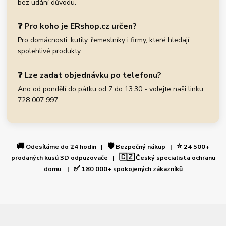
bez udání důvodu.
❓ Pro koho je ERshop.cz určen?
Pro domácnosti, kutily, řemeslníky i firmy, které hledají
spolehlivé produkty.
❓ Lze zadat objednávku po telefonu?
Ano od pondělí do pátku od 7 do 13:30 - volejte naši linku
728 007 997 .
🚚
🛡️
⭐
Odesíláme do 24 hodin |
Bezpečný nákup |
24 500+
🇨🇿
prodaných kusů 3D odpuzovače |
Český specialista ochranu
✅
domu |
180 000+ spokojených zákazníků