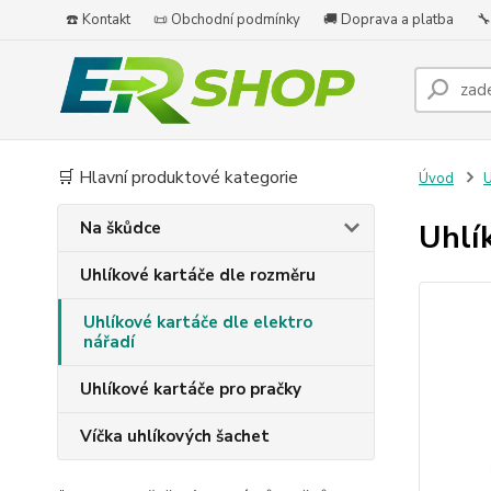
☎️ Kontakt
📜 Obchodní podmínky
🚚 Doprava a platba
🔧
🛒 Hlavní produktové kategorie
Úvod
U
Na škůdce
Uhlí
Uhlíkové kartáče dle rozměru
Uhlíkové kartáče dle elektro
nářadí
Uhlíkové kartáče pro pračky
Víčka uhlíkových šachet