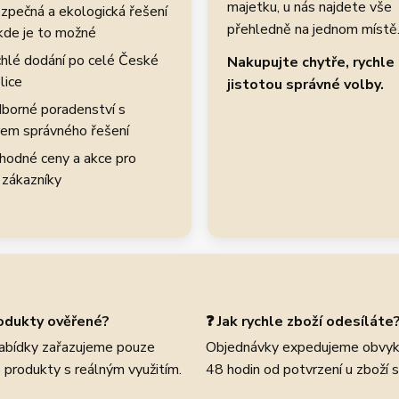
majetku, u nás najdete vše
zpečná a ekologická řešení
přehledně na jednom místě
kde je to možné
hlé dodání po celé České
Nakupujte chytře, rychle 
lice
jistotou správné volby.
borné poradenství s
em správného řešení
hodné ceny a akce pro
 zákazníky
rodukty ověřené?
❓ Jak rychle zboží odesíláte
abídky zařazujeme pouze
Objednávky expedujeme obvyk
 produkty s reálným využitím.
48 hodin od potvrzení u zboží 