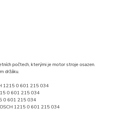
ních počtech, kterými je motor stroje osazen.
ém držáku.
CH 1215 0 601 215 034
215 0 601 215 034
5 0 601 215 034
BOSCH 1215 0 601 215 034