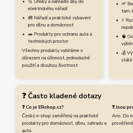
🔩 Uhlíky a náhradní díly do
🌱 Be
elektrického nářadí
tam, 
🧰 Nářadí a praktické vybavení
⚡ Ryc
pro dílnu a domácnost
repub
🚗 Produkty pro ochranu auta a
🧠 Od
technických prostor
výběr
Všechny produkty vybíráme s
💰 Vý
důrazem na účinnost, jednoduché
stálé
použití a dlouhou životnost.
❓ Často kladené dotazy
❓ Co je ERshop.cz?
❓ Jsou p
Český e-shop zaměřený na praktické
Ano. Do n
produkty pro domácnost, dílnu, zahradu a
prověřené
auto.