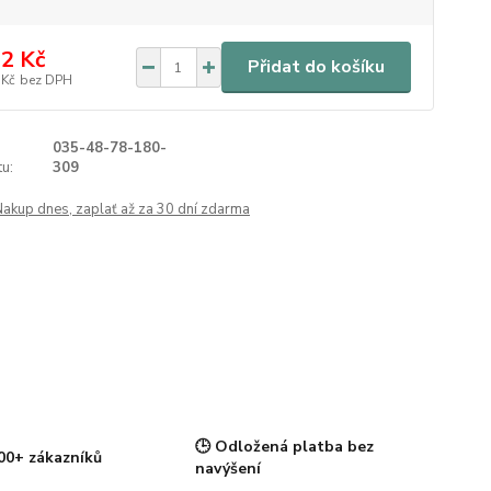
2 Kč
Přidat do košíku
 Kč
bez DPH
035-48-78-180-
u:
309
Nakup dnes, zaplať až za 30 dní zdarma
🕒 Odložená platba bez
00+ zákazníků
navýšení