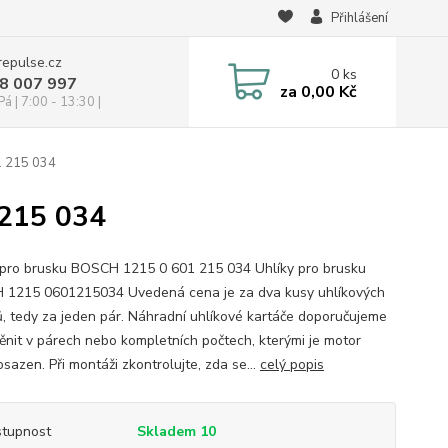
Přihlášení
repulse.cz
0
ks
28 007 997
za
0,00 Kč
á | 7:00 - 13:30 |
1 215 034
 215 034
 pro brusku BOSCH 1215 0 601 215 034 Uhlíky pro brusku
1215 0601215034 Uvedená cena je za dva kusy uhlíkových
ů, tedy za jeden pár. Náhradní uhlíkové kartáče doporučujeme
ěnit v párech nebo kompletních počtech, kterými je motor
osazen. Při montáži zkontrolujte, zda se...
celý popis
tupnost
Skladem 10