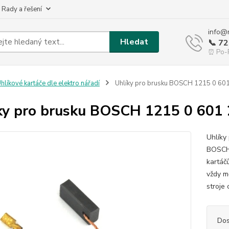
 Rady a řešení
info@
Hledat
📞 7
⏰ Po-P
hlíkové kartáče dle elektro nářadí
Uhlíky pro brusku BOSCH 1215 0 60
ky pro brusku BOSCH 1215 0 601
Uhlíky
BOSCH 
kartáč
vždy m
stroje 
Dos