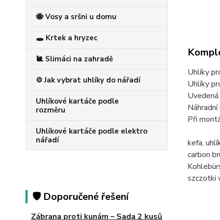
🐝 Vosy a sršni u domu
🕳️ Krtek a hryzec
Komple
🐌 Slimáci na zahradě
Uhlíky p
⚙️ Jak vybrat uhlíky do nářadí
Uhlíky 
Uvedená c
Uhlíkové kartáče podle
Náhradní 
rozměru
Při montá
Uhlíkové kartáče podle elektro
nářadí
kefa, uh
carbon b
Kohlebü
szczotk
🛡️ Doporučené řešení
Zábrana proti kunám – Sada 2 kusů