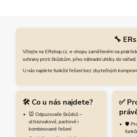
🔧 ERs
Vítejte na ERshop.cz, e-shopu zaměřeném na praktické
ochrany proti škůdcům, přes náhradní uhlíky do nářadí, 
U nás najdete funkční řešení bez zbytečných kompromis
🛠️ Co u nás najdete?
✅ Pr
právě
🐭 Odpuzovače škůdců –
ultrazvukové, pachové i
🛡️ P
kombinované řešení
funkč