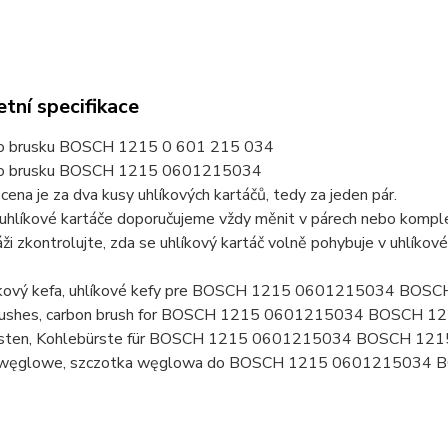
tní specifikace
ro brusku BOSCH 1215 0 601 215 034
pro brusku BOSCH 1215 0601215034
ena je za dva kusy uhlíkových kartáčů, tedy za jeden pár.
uhlíkové kartáče doporučujeme vždy měnit v párech nebo komplet
ži zkontrolujte, zda se uhlíkový kartáč volně pohybuje v uhlíkov
líkový kefa, uhlíkové kefy pre BOSCH 1215 0601215034 BOS
rushes, carbon brush for BOSCH 1215 0601215034 BOSCH 1
rsten, Kohlebürste für BOSCH 1215 0601215034 BOSCH 121
i węglowe, szczotka węglowa do BOSCH 1215 0601215034 