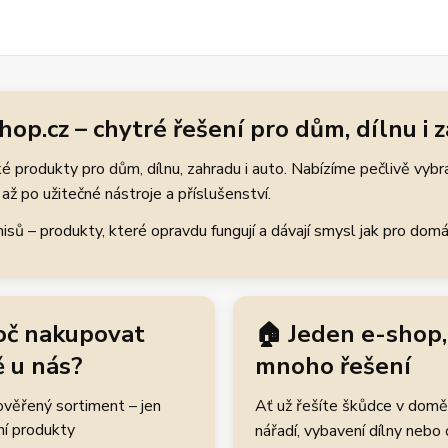
hop.cz – chytré řešení pro dům, dílnu i 
 produkty pro dům, dílnu, zahradu i auto. Nabízíme pečlivě vybr
až po užitečné nástroje a příslušenství.
ů – produkty, které opravdu fungují a dávají smysl jak pro domácí
oč nakupovat
🏠 Jeden e-shop,
 u nás?
mnoho řešení
rověřený sortiment – jen
Ať už řešíte škůdce v domě
ní produkty
nářadí, vybavení dílny nebo