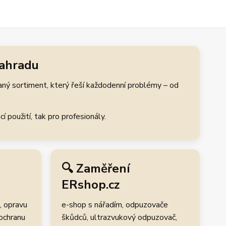
zahradu
aný sortiment, který řeší každodenní problémy – od
 použití, tak pro profesionály.
🔍 Zaměření
ERshop.cz
, opravu
e-shop s nářadím, odpuzovače
 ochranu
škůdců, ultrazvukový odpuzovač,