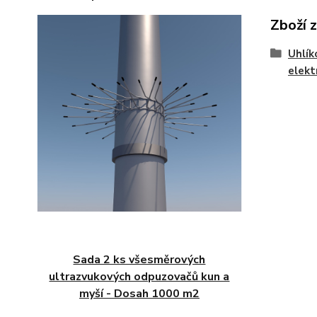
Zboží 
Uhlík
elekt
Sada 2 ks všesměrových
ultrazvukových odpuzovačů kun a
myší - Dosah 1000 m2