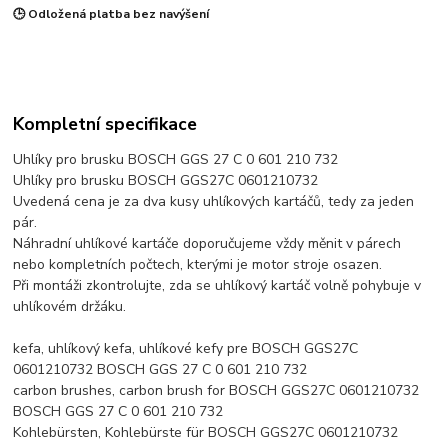
🕒 Odložená platba bez navýšení
Kompletní specifikace
Uhlíky pro brusku BOSCH GGS 27 C 0 601 210 732
Uhlíky pro brusku BOSCH GGS27C 0601210732
Uvedená cena je za dva kusy uhlíkových kartáčů, tedy za jeden
pár.
Náhradní uhlíkové kartáče doporučujeme vždy měnit v párech
nebo kompletních počtech, kterými je motor stroje osazen.
Při montáži zkontrolujte, zda se uhlíkový kartáč volně pohybuje v
uhlíkovém držáku.
kefa, uhlíkový kefa, uhlíkové kefy pre BOSCH GGS27C
0601210732 BOSCH GGS 27 C 0 601 210 732
carbon brushes, carbon brush for BOSCH GGS27C 0601210732
BOSCH GGS 27 C 0 601 210 732
Kohlebürsten, Kohlebürste für BOSCH GGS27C 0601210732