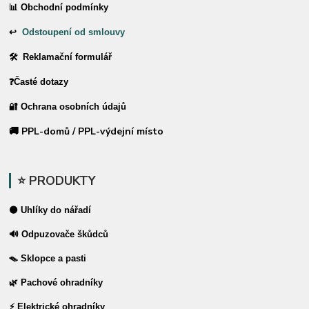
📊 Obchodní podmínky
↩
Odstoupení od smlouvy
🛠 Reklamační formulář
❓Časté dotazy
🔐 Ochrana osobních údajů
🚚 PPL-domů / PPL-výdejní místo
⭐ PRODUKTY
⚫ Uhlíky do nářadí
🔊 Odpuzovače škůdců
🪤 Sklopce a pasti
🌿 Pachové ohradníky
⚡ Elektrické ohradníky