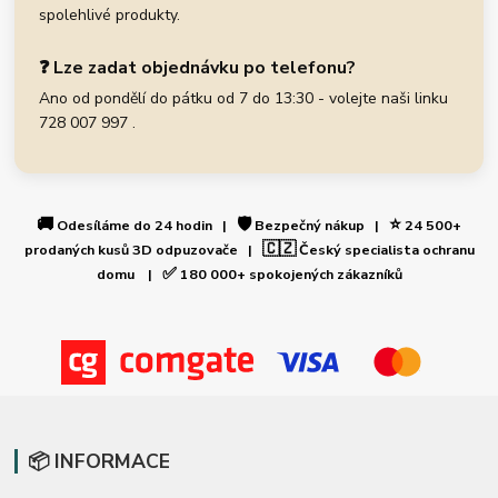
spolehlivé produkty.
❓ Lze zadat objednávku po telefonu?
Ano od pondělí do pátku od 7 do 13:30 - volejte naši linku
728 007 997 .
🚚
🛡️
⭐
Odesíláme do 24 hodin |
Bezpečný nákup |
24 500+
🇨🇿
prodaných kusů 3D odpuzovače |
Český specialista ochranu
✅
domu |
180 000+ spokojených zákazníků
📦 INFORMACE