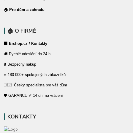
🏠 Pro dům a zahradu
🏠 O FIRMĚ
🏢 Ershop.cz / Kontakty
🚚 Rychlé odeslání do 24 h
🔒 Bezpečný nákup
⭐ 180 000+ spokojených zákazníků
🇨🇿 Český specialista pro váš dům
🛡️ GARANCE ✔ 14 dní na vrácení
KONTAKTY