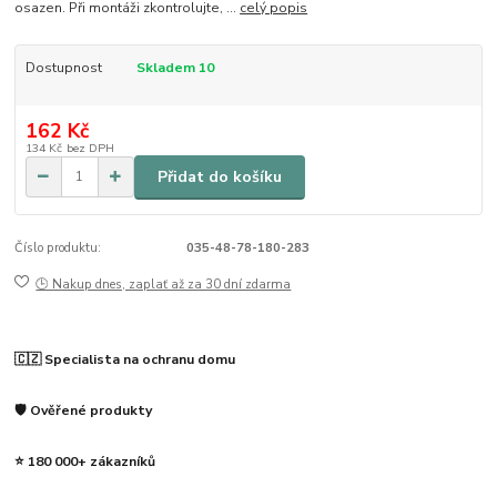
osazen. Při montáži zkontrolujte, ...
celý popis
Dostupnost
Skladem 10
162 Kč
134 Kč
bez DPH
Přidat do košíku
Číslo produktu:
035-48-78-180-283
🕒 Nakup dnes, zaplať až za 30 dní zdarma
🇨🇿 Specialista na ochranu domu
🛡️ Ověřené produkty
⭐ 180 000+ zákazníků