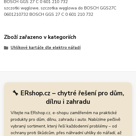
BOSCH GGS 27 C 0 601 210 732
szczotki węglowe, szczotka węglowa do BOSCH GGS27C
0601210732 BOSCH GGS 27 C 0 601 210 732
Zboží zařazeno v kategoriích
Uhlíkové kartáče dle elektro nářadí
🔧 ERshop.cz – chytré řešení pro dům,
dílnu i zahradu
Vítejte na ERshop.cz, e-shopu zaměřeném na praktické
produkty pro dům, dílnu, zahradu i auto. Nabízíme pečlivě
vybraný sortiment, který řeší každodenní problémy – od
ochrany proti škůdcům, přes náhradní uhlíky do nářadí, až