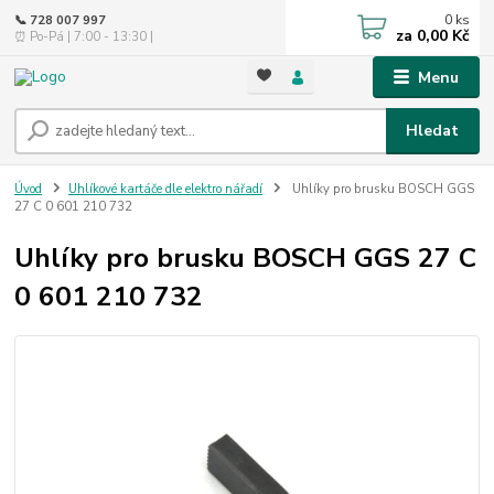
0
ks
📞 728 007 997
za
0,00 Kč
⏰ Po-Pá | 7:00 - 13:30 |
Menu
Hledat
Úvod
Uhlíkové kartáče dle elektro nářadí
Uhlíky pro brusku BOSCH GGS
27 C 0 601 210 732
Uhlíky pro brusku BOSCH GGS 27 C
0 601 210 732