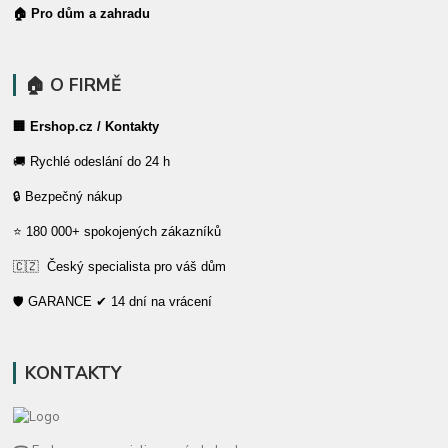
🏠 Pro dům a zahradu
🏠 O FIRMĚ
🏢 Ershop.cz / Kontakty
🚚 Rychlé odeslání do 24 h
🔒 Bezpečný nákup
⭐ 180 000+ spokojených zákazníků
🇨🇿 Český specialista pro váš dům
🛡️ GARANCE ✔ 14 dní na vrácení
KONTAKTY