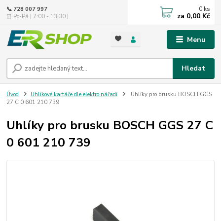
0
ks
📞 728 007 997
za
0,00 Kč
⏰ Po-Pá | 7:00 - 13:30 |
Menu
Hledat
Úvod
Uhlíkové kartáče dle elektro nářadí
Uhlíky pro brusku BOSCH GGS
27 C 0 601 210 739
Uhlíky pro brusku BOSCH GGS 27 C
0 601 210 739