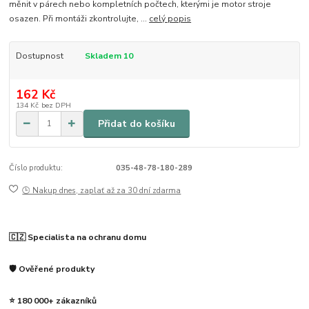
měnit v párech nebo kompletních počtech, kterými je motor stroje
osazen. Při montáži zkontrolujte, ...
celý popis
Dostupnost
Skladem 10
162 Kč
134 Kč
bez DPH
Přidat do košíku
Číslo produktu:
035-48-78-180-289
🕒 Nakup dnes, zaplať až za 30 dní zdarma
🇨🇿 Specialista na ochranu domu
🛡️ Ověřené produkty
⭐ 180 000+ zákazníků