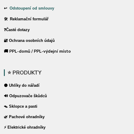
↩
Odstoupení od smlouvy
🛠 Reklamační formulář
❓Časté dotazy
🔐 Ochrana osobních údajů
🚚 PPL-domů / PPL-výdejní místo
⭐ PRODUKTY
⚫ Uhlíky do nářadí
🔊 Odpuzovače škůdců
🪤 Sklopce a pasti
🌿 Pachové ohradníky
⚡ Elektrické ohradníky