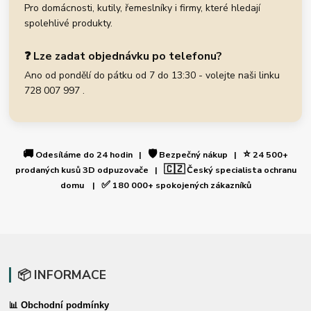
Pro domácnosti, kutily, řemeslníky i firmy, které hledají
spolehlivé produkty.
❓ Lze zadat objednávku po telefonu?
Ano od pondělí do pátku od 7 do 13:30 - volejte naši linku
728 007 997 .
🚚
🛡️
⭐
Odesíláme do 24 hodin |
Bezpečný nákup |
24 500+
🇨🇿
prodaných kusů 3D odpuzovače |
Český specialista ochranu
✅
domu |
180 000+ spokojených zákazníků
📦 INFORMACE
📊 Obchodní podmínky