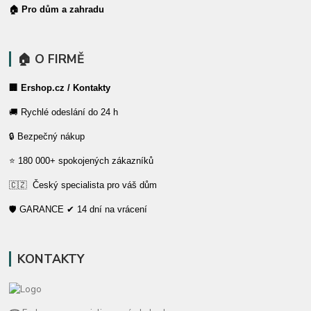
🏠 Pro dům a zahradu
🏠 O FIRMĚ
🏢 Ershop.cz / Kontakty
🚚 Rychlé odeslání do 24 h
🔒 Bezpečný nákup
⭐ 180 000+ spokojených zákazníků
🇨🇿 Český specialista pro váš dům
🛡️ GARANCE ✔ 14 dní na vrácení
KONTAKTY