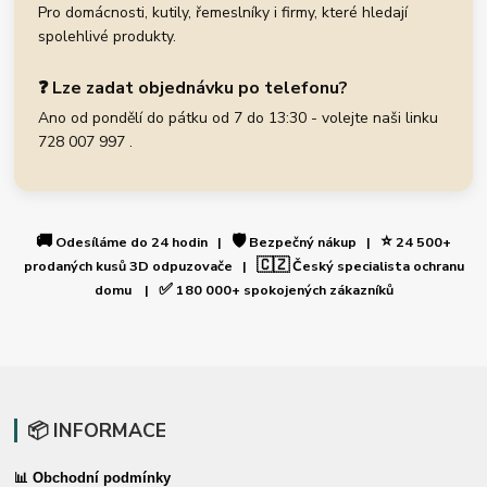
Pro domácnosti, kutily, řemeslníky i firmy, které hledají
spolehlivé produkty.
❓ Lze zadat objednávku po telefonu?
Ano od pondělí do pátku od 7 do 13:30 - volejte naši linku
728 007 997 .
🚚
🛡️
⭐
Odesíláme do 24 hodin |
Bezpečný nákup |
24 500+
🇨🇿
prodaných kusů 3D odpuzovače |
Český specialista ochranu
✅
domu |
180 000+ spokojených zákazníků
📦 INFORMACE
📊 Obchodní podmínky