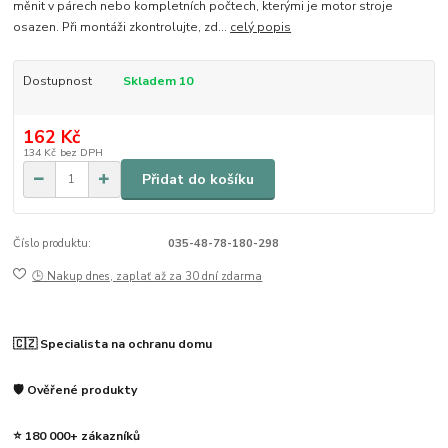
měnit v párech nebo kompletních počtech, kterými je motor stroje
osazen. Při montáži zkontrolujte, zd...
celý popis
Dostupnost
Skladem 10
162 Kč
134 Kč
bez DPH
Přidat do košíku
Číslo produktu:
035-48-78-180-298
🕒 Nakup dnes, zaplať až za 30 dní zdarma
🇨🇿 Specialista na ochranu domu
🛡️ Ověřené produkty
⭐ 180 000+ zákazníků