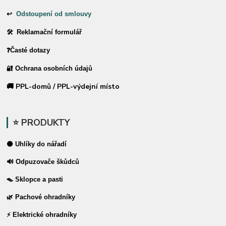
↩
Odstoupení od smlouvy
🛠 Reklamační formulář
❓Časté dotazy
🔐 Ochrana osobních údajů
🚚 PPL-domů / PPL-výdejní místo
⭐ PRODUKTY
⚫ Uhlíky do nářadí
🔊 Odpuzovače škůdců
🪤 Sklopce a pasti
🌿 Pachové ohradníky
⚡ Elektrické ohradníky