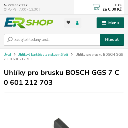
0
ks
📞 728 007 997
za
0,00 Kč
⏰ Po-Pá | 7:00 - 13:30 |
Menu
Hledat
Úvod
Uhlíkové kartáče dle elektro nářadí
Uhlíky pro brusku BOSCH GGS
7 C 0 601 212 703
Uhlíky pro brusku BOSCH GGS 7 C
0 601 212 703