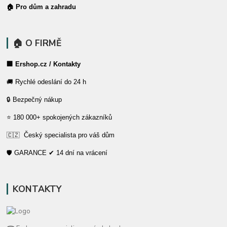
🏠 Pro dům a zahradu
🏠 O FIRMĚ
🏢 Ershop.cz / Kontakty
🚚 Rychlé odeslání do 24 h
🔒 Bezpečný nákup
⭐ 180 000+ spokojených zákazníků
🇨🇿 Český specialista pro váš dům
🛡️ GARANCE ✔ 14 dní na vrácení
KONTAKTY