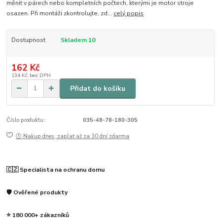
měnit v párech nebo kompletních počtech, kterými je motor stroje
osazen. Při montáži zkontrolujte, zd...
celý popis
Dostupnost
Skladem 10
162 Kč
134 Kč
bez DPH
Přidat do košíku
Číslo produktu:
035-48-78-180-305
🕒 Nakup dnes, zaplať až za 30 dní zdarma
🇨🇿 Specialista na ochranu domu
🛡️ Ověřené produkty
⭐ 180 000+ zákazníků