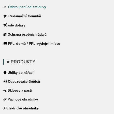
↩
Odstoupení od smlouvy
🛠 Reklamační formulář
❓Časté dotazy
🔐 Ochrana osobních údajů
🚚 PPL-domů / PPL-výdejní místo
⭐ PRODUKTY
⚫ Uhlíky do nářadí
🔊 Odpuzovače škůdců
🪤 Sklopce a pasti
🌿 Pachové ohradníky
⚡ Elektrické ohradníky