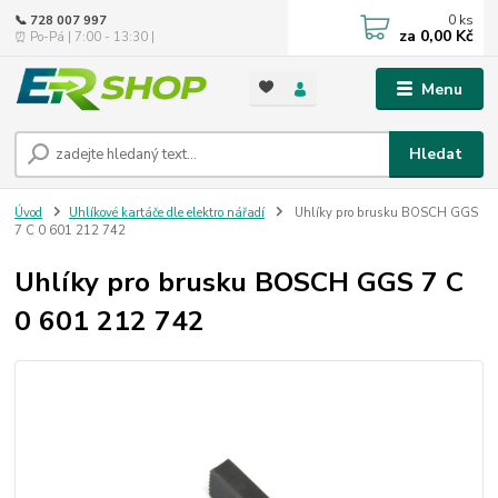
0
ks
📞 728 007 997
za
0,00 Kč
⏰ Po-Pá | 7:00 - 13:30 |
Menu
Hledat
Úvod
Uhlíkové kartáče dle elektro nářadí
Uhlíky pro brusku BOSCH GGS
7 C 0 601 212 742
Uhlíky pro brusku BOSCH GGS 7 C
0 601 212 742