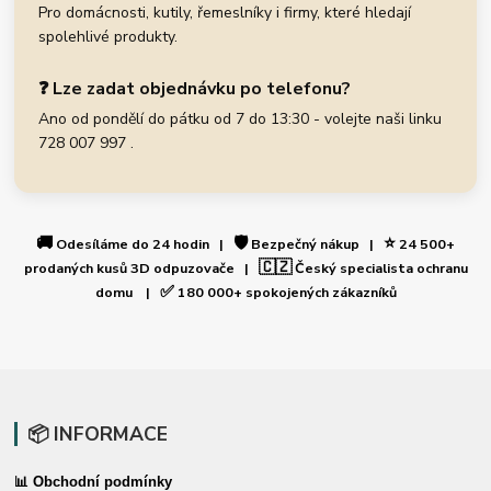
Pro domácnosti, kutily, řemeslníky i firmy, které hledají
spolehlivé produkty.
❓ Lze zadat objednávku po telefonu?
Ano od pondělí do pátku od 7 do 13:30 - volejte naši linku
728 007 997 .
🚚
🛡️
⭐
Odesíláme do 24 hodin |
Bezpečný nákup |
24 500+
🇨🇿
prodaných kusů 3D odpuzovače |
Český specialista ochranu
✅
domu |
180 000+ spokojených zákazníků
📦 INFORMACE
📊 Obchodní podmínky