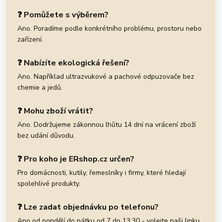
❓ Pomůžete s výběrem?
Ano. Poradíme podle konkrétního problému, prostoru nebo
zařízení.
❓ Nabízíte ekologická řešení?
Ano. Například ultrazvukové a pachové odpuzovače bez
chemie a jedů.
❓ Mohu zboží vrátit?
Ano. Dodržujeme zákonnou lhůtu 14 dní na vrácení zboží
bez udání důvodu.
❓ Pro koho je ERshop.cz určen?
Pro domácnosti, kutily, řemeslníky i firmy, které hledají
spolehlivé produkty.
❓ Lze zadat objednávku po telefonu?
Ano od pondělí do pátku od 7 do 13:30 - volejte naši linku