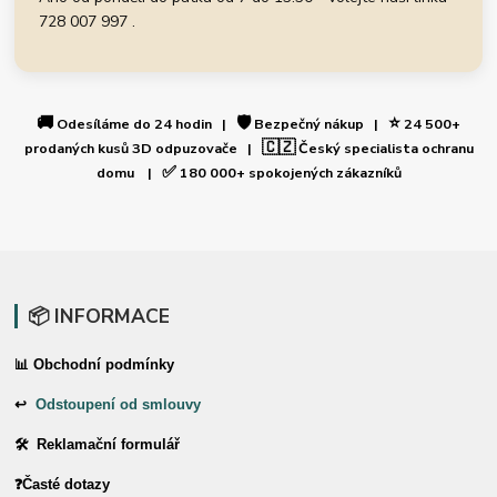
728 007 997 .
🚚
🛡️
⭐
Odesíláme do 24 hodin |
Bezpečný nákup |
24 500+
🇨🇿
prodaných kusů 3D odpuzovače |
Český specialista ochranu
✅
domu |
180 000+ spokojených zákazníků
📦 INFORMACE
📊 Obchodní podmínky
↩
Odstoupení od smlouvy
🛠 Reklamační formulář
❓Časté dotazy