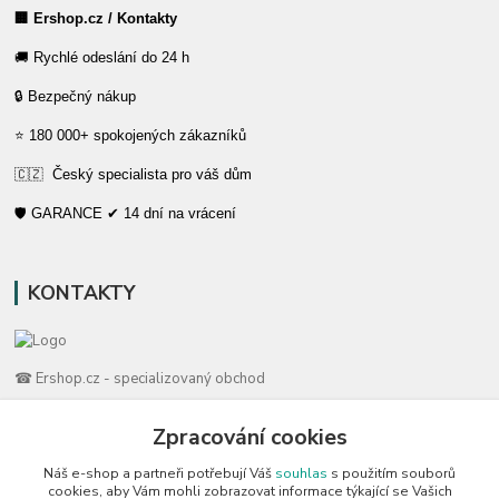
🏢 Ershop.cz / Kontakty
🚚 Rychlé odeslání do 24 h
🔒 Bezpečný nákup
⭐ 180 000+ spokojených zákazníků
🇨🇿 Český specialista pro váš dům
🛡️ GARANCE ✔ 14 dní na vrácení
KONTAKTY
☎ Ershop.cz - specializovaný obchod
🛡️ Zákaznická podpora
Zpracování cookies
📞 728 007 997
Náš e-shop a partneři potřebují Váš
souhlas
s použitím souborů
⏰ Po-Pá | 7:00 - 13:30 |
cookies, aby Vám mohli zobrazovat informace týkající se Vašich