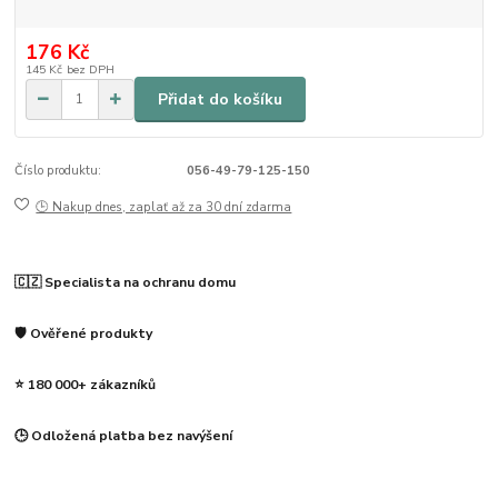
176 Kč
145 Kč
bez DPH
Přidat do košíku
Číslo produktu:
056-49-79-125-150
🕒 Nakup dnes, zaplať až za 30 dní zdarma
🇨🇿 Specialista na ochranu domu
🛡️ Ověřené produkty
⭐ 180 000+ zákazníků
🕒 Odložená platba bez navýšení