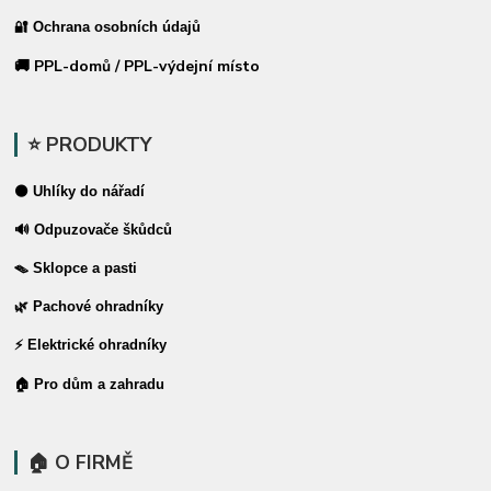
🔐 Ochrana osobních údajů
🚚 PPL-domů / PPL-výdejní místo
⭐ PRODUKTY
⚫ Uhlíky do nářadí
🔊 Odpuzovače škůdců
🪤 Sklopce a pasti
🌿 Pachové ohradníky
⚡ Elektrické ohradníky
🏠 Pro dům a zahradu
🏠 O FIRMĚ