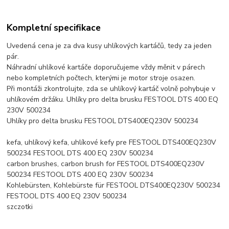
Kompletní specifikace
Uvedená cena je za dva kusy uhlíkových kartáčů, tedy za jeden
pár.
Náhradní uhlíkové kartáče doporučujeme vždy měnit v párech
nebo kompletních počtech, kterými je motor stroje osazen.
Při montáži zkontrolujte, zda se uhlíkový kartáč volně pohybuje v
uhlíkovém držáku. Uhlíky pro delta brusku FESTOOL DTS 400 EQ
230V 500234
Uhlíky pro delta brusku FESTOOL DTS400EQ230V 500234
kefa, uhlíkový kefa, uhlíkové kefy pre FESTOOL DTS400EQ230V
500234 FESTOOL DTS 400 EQ 230V 500234
carbon brushes, carbon brush for FESTOOL DTS400EQ230V
500234 FESTOOL DTS 400 EQ 230V 500234
Kohlebürsten, Kohlebürste für FESTOOL DTS400EQ230V 500234
FESTOOL DTS 400 EQ 230V 500234
szczotki