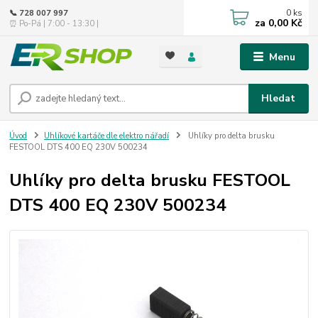
0
ks
📞 728 007 997
za
0,00 Kč
⏰ Po-Pá | 7:00 - 13:30 |
Menu
Hledat
Úvod
Uhlíkové kartáče dle elektro nářadí
Uhlíky pro delta brusku
FESTOOL DTS 400 EQ 230V 500234
Uhlíky pro delta brusku FESTOOL
DTS 400 EQ 230V 500234