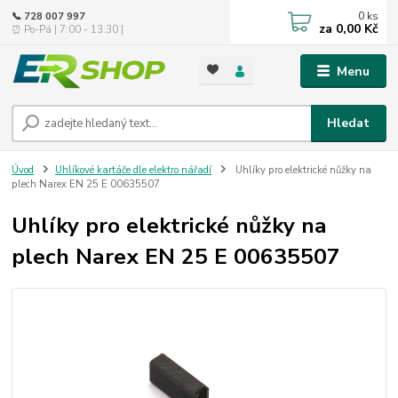
0
ks
📞 728 007 997
za
0,00 Kč
⏰ Po-Pá | 7:00 - 13:30 |
Menu
Hledat
Úvod
Uhlíkové kartáče dle elektro nářadí
Uhlíky pro elektrické nůžky na
plech Narex EN 25 E 00635507
Uhlíky pro elektrické nůžky na
plech Narex EN 25 E 00635507