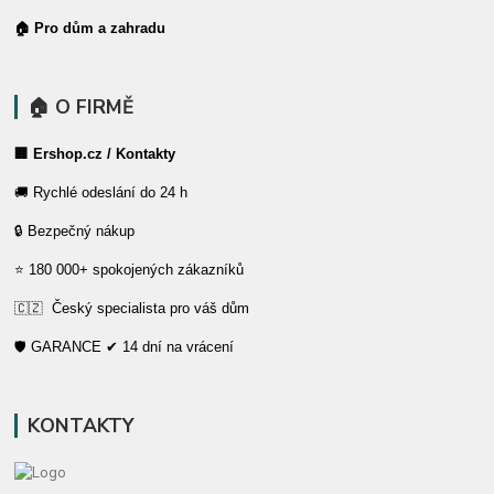
🏠 Pro dům a zahradu
🏠 O FIRMĚ
🏢 Ershop.cz / Kontakty
🚚 Rychlé odeslání do 24 h
🔒 Bezpečný nákup
⭐ 180 000+ spokojených zákazníků
🇨🇿 Český specialista pro váš dům
🛡️ GARANCE ✔ 14 dní na vrácení
KONTAKTY