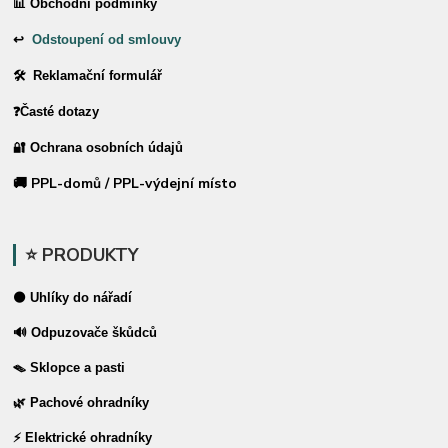
📊 Obchodní podmínky
↩
Odstoupení od smlouvy
🛠 Reklamační formulář
❓Časté dotazy
🔐 Ochrana osobních údajů
🚚 PPL-domů / PPL-výdejní místo
⭐ PRODUKTY
⚫ Uhlíky do nářadí
🔊 Odpuzovače škůdců
🪤 Sklopce a pasti
🌿 Pachové ohradníky
⚡ Elektrické ohradníky