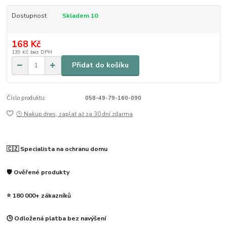
Dostupnost
Skladem 10
168 Kč
139 Kč
bez DPH
Přidat do košíku
Číslo produktu:
058-49-79-160-090
🕒 Nakup dnes, zaplať až za 30 dní zdarma
🇨🇿 Specialista na ochranu domu
🛡️ Ověřené produkty
⭐ 180 000+ zákazníků
🕒 Odložená platba bez navýšení