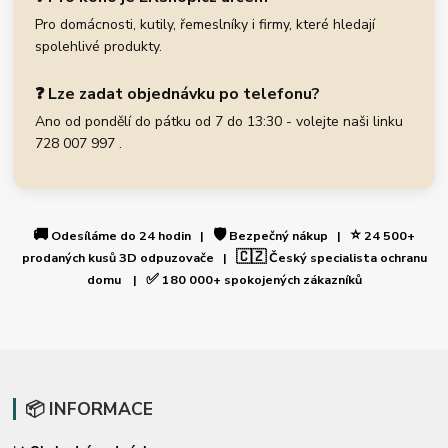
Pro domácnosti, kutily, řemeslníky i firmy, které hledají
spolehlivé produkty.
❓ Lze zadat objednávku po telefonu?
Ano od pondělí do pátku od 7 do 13:30 - volejte naši linku
728 007 997 .
🚚
🛡️
⭐
Odesíláme do 24 hodin |
Bezpečný nákup |
24 500+
🇨🇿
prodaných kusů 3D odpuzovače |
Český specialista ochranu
✅
domu |
180 000+ spokojených zákazníků
📦 INFORMACE