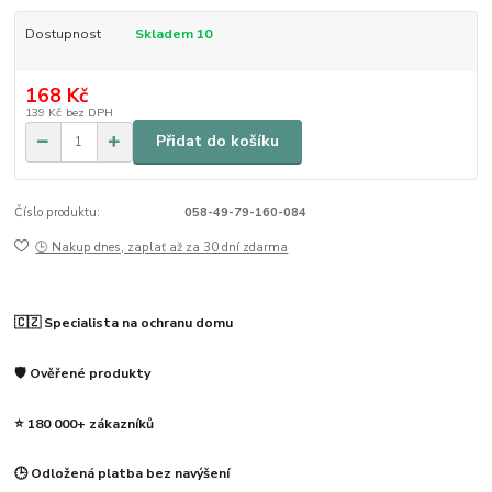
Dostupnost
Skladem 10
168 Kč
139 Kč
bez DPH
Přidat do košíku
Číslo produktu:
058-49-79-160-084
🕒 Nakup dnes, zaplať až za 30 dní zdarma
🇨🇿 Specialista na ochranu domu
🛡️ Ověřené produkty
⭐ 180 000+ zákazníků
🕒 Odložená platba bez navýšení