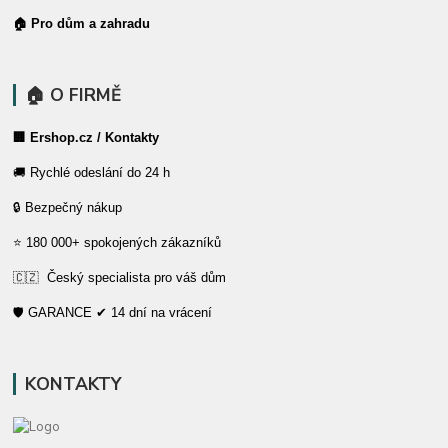
🏠 Pro dům a zahradu
🏠 O FIRMĚ
🏢 Ershop.cz / Kontakty
🚚 Rychlé odeslání do 24 h
🔒 Bezpečný nákup
⭐ 180 000+ spokojených zákazníků
🇨🇿 Český specialista pro váš dům
🛡️ GARANCE ✔ 14 dní na vrácení
KONTAKTY