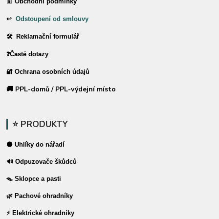
📊 Obchodní podmínky
↩
Odstoupení od smlouvy
🛠 Reklamační formulář
❓Časté dotazy
🔐 Ochrana osobních údajů
🚚 PPL-domů / PPL-výdejní místo
⭐ PRODUKTY
⚫ Uhlíky do nářadí
🔊 Odpuzovače škůdců
🪤 Sklopce a pasti
🌿 Pachové ohradníky
⚡ Elektrické ohradníky