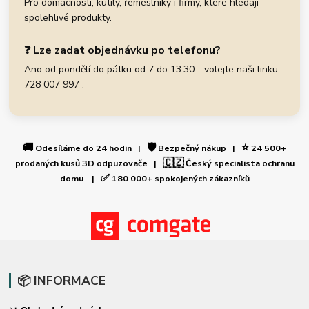
Pro domácnosti, kutily, řemeslníky i firmy, které hledají
spolehlivé produkty.
❓ Lze zadat objednávku po telefonu?
Ano od pondělí do pátku od 7 do 13:30 - volejte naši linku
728 007 997 .
🚚
🛡️
⭐
Odesíláme do 24 hodin |
Bezpečný nákup |
24 500+
🇨🇿
prodaných kusů 3D odpuzovače |
Český specialista ochranu
✅
domu |
180 000+ spokojených zákazníků
📦 INFORMACE