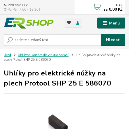
0
ks
📞 728 007 997
za
0,00 Kč
⏰ Po-Pá | 7:00 - 13:30 |
Menu
Hledat
Úvod
Uhlíkové kartáče dle elektro nářadí
Uhlíky pro elektrické nůžky na
plech Protool SHP 25 E 586070
Uhlíky pro elektrické nůžky na
plech Protool SHP 25 E 586070